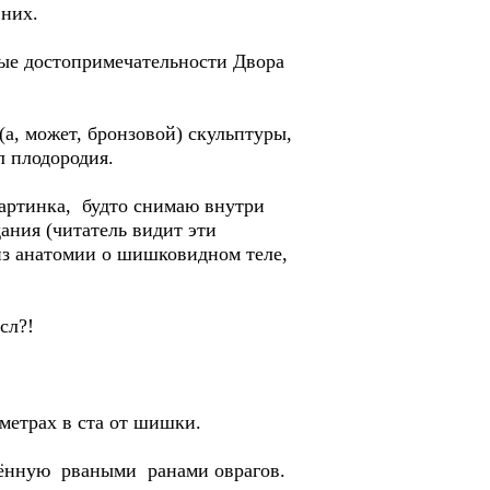
 них.
ые достопримечательности Двора
а, может, бронзовой) скульптуры,
л плодородия.
картинка, будто снимаю внутри
ания (читатель видит эти
из анатомии о шишковидном теле,
сл?!
етрах в ста от шишки.
щрённую рваными ранами оврагов.