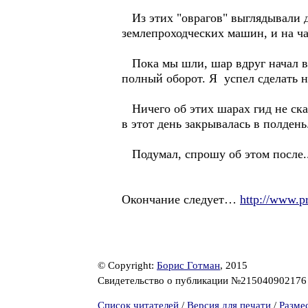
Из этих "оврагов" выглядывали д
землепроходческих машин, и на ч
Пока мы шли, шар вдруг начал вр
полный оборот. Я успел сделать н
Ничего об этих шарах гид не сказ
в этот день закрывалась в полдень
Подумал, спрошу об этом после..
Окончание следует…
http://www.p
© Copyright:
Борис Готман
, 2015
Свидетельство о публикации №21504090217
Список читателей
/
Версия для печати
/
Разме