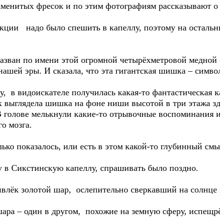
аменитых фресок и по этим фотографиям рассказывают о
ции надо было спешить в капеллу, поэтому на остальн
азван по имени этой огромной четырёхметровой медной (
ашей эры. И сказала, что эта гигантская шишка – симво
, в видоискателе получилась какая-то фантастическая 
к выглядела шишка на фоне ниши высотой в три этажа зд
В голове мелькнули какие-то отрывочные воспоминания 
о мозга.
ько показалось, или есть в этом какой-то глубинный смы
 в Сикстинскую капеллу, спрашивать было поздно.
лёк золотой шар, ослепительно сверкавший на солнце м
шара – один в другом, похожие на земную сферу, испе