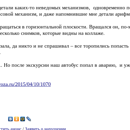
етали каких-то неведомых механизмов, одновременно п
асовой механизм, и даже напомнившие мне детали арифм
ащаться в горизонтальной плоскости. Вращался он, по-м
есколько снимков, которые видны на коллаже.
ала, да никто и не спрашивал – все торопились попасть
.
. Но после экскурсии наш автобус попал в аварию, и уж
roza.ru/2015/04/10/1070
6
стить анонс
/
Заявить о нарушении