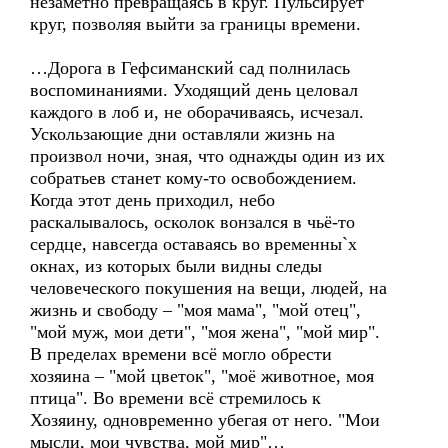
незаметно превращаясь в круг. Пульсирует
круг, позволяя выйти за границы времени.
…Дорога в Гефсиманский сад полнилась
воспоминаниями. Уходящий день целовал
каждого в лоб и, не оборачиваясь, исчезал.
Ускользающие дни оставляли жизнь на
произвол ночи, зная, что однажды один из их
собратьев станет кому-то освобождением.
Когда этот день приходил, небо
раскалывалось, осколок вонзался в чьё-то
сердце, навсегда оставаясь во временны`х
окнах, из которых были видны следы
человеческого покушения на вещи, людей, на
жизнь и свободу – "моя мама", "мой отец",
"мой муж, мои дети", "моя жена", "мой мир".
В пределах времени всё могло обрести
хозяина – "мой цветок", "моё животное, моя
птица". Во времени всё стремилось к
Хозяину, одновременно убегая от него. "Мои
мысли, мои чувства, мой мир"…