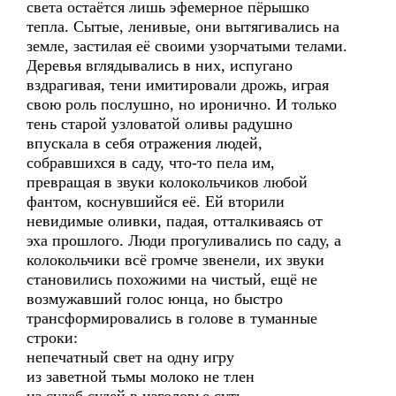
света остаётся лишь эфемерное пёрышко
тепла. Сытые, ленивые, они вытягивались на
земле, застилая её своими узорчатыми телами.
Деревья вглядывались в них, испугано
вздрагивая, тени имитировали дрожь, играя
свою роль послушно, но иронично. И только
тень старой узловатой оливы радушно
впускала в себя отражения людей,
собравшихся в саду, что-то пела им,
превращая в звуки колокольчиков любой
фантом, коснувшийся её. Ей вторили
невидимые оливки, падая, отталкиваясь от
эха прошлого. Люди прогуливались по саду, а
колокольчики всё громче звенели, их звуки
становились похожими на чистый, ещё не
возмужавший голос юнца, но быстро
трансформировались в голове в туманные
строки:
непечатный свет на одну игру
из заветной тьмы молоко не тлен