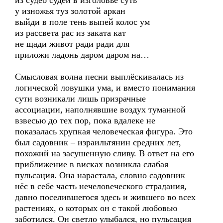
из судеб судей в изголовье суть
у изножья туз золотой аркан
выйди в поле тень выпей колос ум
из рассвета рас из заката кат
не щади живот ради ради для
приложи ладонь даром даром на…
Смысловая волна песни выплёскивалась из
логической ловушки ума, и вместо понимания
сути возникали лишь призрачные
ассоциации, наполнявшие воздух туманной
взвесью до тех пор, пока вдалеке не
показалась хрупкая человеческая фигура. Это
был садовник – израильтянин средних лет,
похожий на засушенную сливу. В ответ на его
приближение в висках возникла слабая
пульсация. Она нарастала, словно садовник
нёс в себе часть нечеловеческого страдания,
давно поселившегося здесь и жившего во всех
растениях, о которых он с такой любовью
заботился. Он светло улыбался, но пульсация