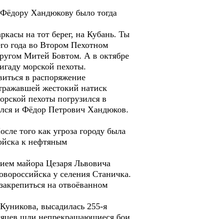
 Фёдору Хандюкову было тогда
аркасы на тот берег, на Кубань. Ты
его года во Втором Пехотном
другом Митей Бовтом. А в октябре
игаду морской пехоты.
авиться в распоряжение
отражавшей жестокий натиск
морской пехоты погрузился в
зался и Фёдор Петрович Хандюков.
осле того как угроза городу была
войска к нефтяным
ием майора Цезаря Львовича
Новороссийска у селения Станичка.
 закрепиться на отвоёванном
Куникова, высадилась 255-я
есяцев шли непрекращающиеся бои