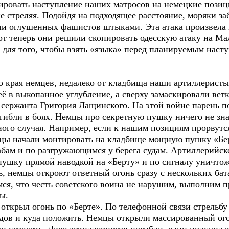
ировать наступление наших матросов на немецкие позици
е стреляя. Подойдя на подходящее расстояние, моряки заб
оли оглушенных фашистов штыками. Эта атака произвела
от теперь они решили скопировать одесскую атаку на Ма
 для того, чтобы взять «языка» перед планируемым наст
края немцев, недалеко от кладбища наши артиллеристы
ё в выкопанное углубление, а сверху замаскировали вет
 сержанта Григория Лащинского. На этой войне парень п
огибли в боях. Немцы про секретную пушку ничего не зн
ного случая. Например, если к нашим позициям прорвутс
цы начали монтировать на кладбище мощную пушку «Берт
ам и по разгружающимся у берега судам. Артиллерийск
 пушку прямой наводкой на «Берту» и по сигналу уничто
ть, немцы откроют ответный огонь сразу с нескольких ба
мся, что честь советского воина не нарушим, выполним пр
ы.
ткрыл огонь по «Берте». По телефонной связи стрельбу
рядов и куда положить. Немцы открыли массированный ог