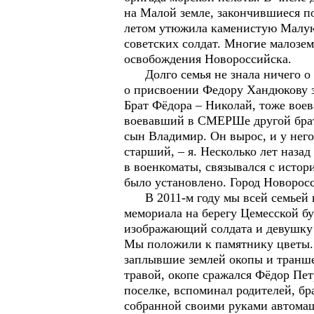
на Малой земле, закончившиеся п
летом утюжила каменистую Малую 
советских солдат. Многие малозе
освобождения Новороссийска.
Долго семья не знала ничего о с
о присвоении Федору Хандюкову з
Брат Фёдора – Николай, тоже воев
воевавший в СМЕРШе другой брат 
сын Владимир. Он вырос, и у него
старший, – я. Несколько лет наза
в военкоматы, связывался с истор
было установлено. Город Новорос
В 2011-м году мы всей семьей вп
мемориала на берегу Цемесской бу
изображающий солдата и девушку 
Мы положили к памятнику цветы. 
заплывшие землей окопы и транше
травой, окопе сражался Фёдор Пет
поселке, вспоминал родителей, бр
собранной своими руками автома