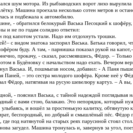
я шум мотора. Из рыбзаводских ворот лихо вырулила д
ётку. Машина проехала несколько сотен метров и остано
алась и подбежала к автомобилю.
ашине, - обратился белокурый Васька Песоцкий к шофёру
ы и не по годам солидно ответил:
ни под капотом устали. Надо им отдохнуть трошки.
ей!– с видом знатока заспорил Васька. Батька говорил, 
шофёром буду. А там, - парнишка показал рукой на капот,
онечно, прокачу, - сказал, рассмеявшись, Фёдор. – Только
отом в Будёновку с начальством надо ехать. Вечером верн
янул Васька. И, пошмыгав носом, добавил: - А Паня пыше
я Паней, – это сестра молодого шофёра. Кроме неё у Фёд
зал Фёдор, натягивая на русую шевелюру картуз. – А вы
ной, - пояснил Васька, с тайной надеждой поглядывая н
олодный с вами стою, балакаю. Это непорядок, который ну
р, улыбаясь, и вошёл за простенькую калитку, обтянутую 
ират, беспородный, но добрый и смышлёный пёс. Фёдор п
, где под натянутой на старых реях парусиной стоял стол
нова загудел. Машина тронулась и, завернув за угол, по