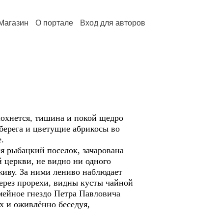
Магазин
О портале
Вход для авторов
охнется, тишина и покой щедро
 берега и цветущие абрикосы во
.
я рыбацкий поселок, зачарована
 церкви, не видно ни одного
живу. За ними лениво наблюдает
ерез прорехи, видны кусты чайной
мейное гнездо Петра Павловича
х и оживлённо беседуя,