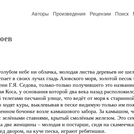
Авторы
Произведения
Рецензии
Поиск
роев
бом небе ни облачка, молодая листва деревьев не шел
упает в своих лучах гладь Азовского моря, золотой песок
ни Г.Я. Седова, только-только получившего это название
оса, у основания которой два века назад расположилс
елегами песчаной улице, что ведёт от моря к старинной
 ходят куры, выклевывая в песке видимую только им по
енном бочонке возле камышового забора. За камышом, ч
 зелёными ставнями, крытый смолёным железом. Это се
а две женщины – молодая и постарше, сидя на скамеечка
д двором, на куче песка, играют ребятишки.