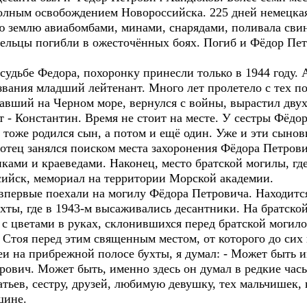
олным освобождением Новороссийска. 225 дней немецкая
землю авиабомбами, минами, снарядами, поливала свинц
мельцы погибли в ожесточённых боях. Погиб и Фёдор Пет
удьбе Федора, похоронку принесли только в 1944 году.
вания младший лейтенант. Много лет пролетело с тех п
авший на Черном море, вернулся с войны, вырастил двух
- Константин. Время не стоит на месте. У сестры Фёдор
 тоже родился сын, а потом и ещё один. Уже и эти сынов
д отец занялся поиском места захоронения Фёдора Петров
иками и краеведами. Наконец, место братской могилы, г
сийск, мемориал на территории Морской академии.
ервые поехали на могилу Фёдора Петровича. Находится
хты, где в 1943-м высаживались десантники. На братско
с цветами в руках, склонившихся перед братской могило
Стоя перед этим священным местом, от которого до сих 
и на прибрежной полосе бухты, я думал: - Может быть и
рович. Может быть, именно здесь он думал в редкие час
атьев, сестру, друзей, любимую девушку, тех мальчишек, 
шине.