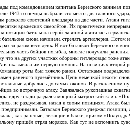
ды под командованием капитана Березского занимал по
еле 1943-го немцы выбрали это место для главного удара,
м расколов советский плацдарм на две части. Атаки гит
 десятки вражеских самолётов. Их практически непрерыв
на позиции батальона серой лавиной двигалась германск
м батальона снова начинала стрелять артиллерия. Потом 
раз за разом весь день. И вот батальон Березского к ко
тельная часть бойцов погибла, многие получили ранения.
му что на других участках обороны гитлеровцы тоже ата
 Аня оказывала им первую помощь. На позициях второй р
 Командир роты был тяжело ранен. Остатками подразделе
замен раненого пулемётчика. Цепь немецкой пехоты снов
 остальные добрались до самых окопов. В раскаленном пу
ойцов во встречную атаку. Завязалась рукопашная схватк
гда вдруг сзади раздался мощный матросский клич: «Пол
лись, не раздумывая, назад к своим позициям. Атака был
 предпринимали. Батальон Березского удержал позиции,
ждала, как раненые, лежащие в балке, криком «Полундра
альону пришёл отряд моряков. Как тут не вспомнить сув