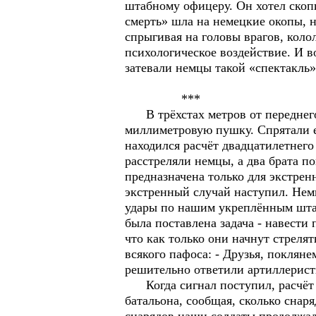
штабному офицеру. Он хотел скоп
смерть» шла на немецкие окопы, н
спрыгивая на головы врагов, кол
психологическое воздействие. И в
затевали немцы такой «спектакль»
***
В трёхстах метров от переднего 
миллиметровую пушку. Спрятали е
находился расчёт двадцатилетнего
расстреляли немцы, а два брата п
предназначена только для экстрен
экстренный случай наступил. Нем
удары по нашим укреплённым штаб
была поставлена задача - навести
что как только они начнут стреля
всякого пафоса: - Друзья, покляне
решительно ответили артиллерист
Когда сигнал поступил, расчёт о
батальона, сообщая, сколько сна