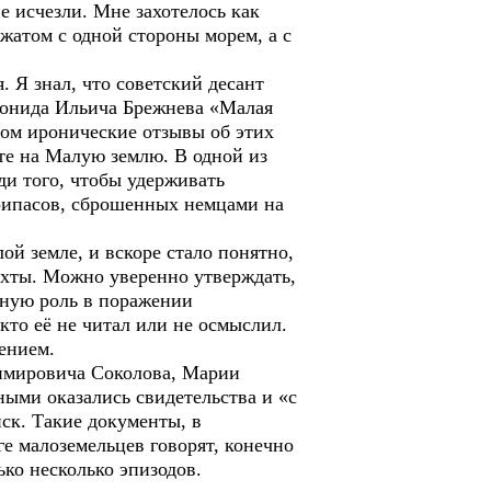
 исчезли. Мне захотелось как
ажатом с одной стороны морем, а с
Я знал, что советский десант
еонида Ильича Брежнева «Малая
вном иронические отзывы об этих
нте на Малую землю. В одной из
ди того, чтобы удерживать
припасов, сброшенных немцами на
 земле, и вскоре стало понятно,
ухты. Можно уверенно утверждать,
жную роль в поражении
кто её не читал или не осмыслил.
ением.
имировича Соколова, Марии
ными оказались свидетельства и «с
ск. Такие документы, в
е малоземельцев говорят, конечно
ко несколько эпизодов.