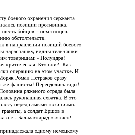
у боевого охранения сержанта
инались позиции противника.
 шесть бойцов – пехотинцев.
ению обстоятельств.
как в направлении позиций боевого
ты нараспашку, видны тельняшки
оим товарищам: - Полундра!
ия критическая. Кто они?! Как
ряки операцию на этом участке. И
 Моряк Роман Петраков сразу
то же фашисты! Переоделись гады!
Половина ряженого отряда была
залась рукопашная схватка. В это
полосу перед самыми позициями.
 гранаты, а солдат Ершов в
азал: - Бал-маскарад окончен!
 принадлежала одному немецкому