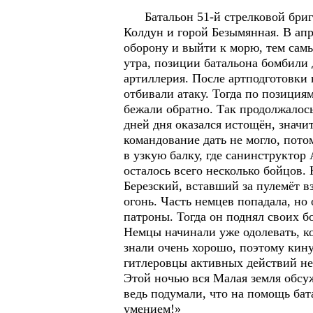
Батальон 51-й стрелковой брига
Колдун и горой Безымянная. В апр
оборону и выйти к морю, тем самы
утра, позиции батальона бомбили
артиллерия. После артподготовки 
отбивали атаку. Тогда по позиция
бежали обратно. Так продолжалось 
дней дня оказался истощён, значи
командование дать не могло, пото
в узкую балку, где санинструктор
осталось всего несколько бойцов.
Березский, вставший за пулемёт в
огонь. Часть немцев попадала, но
патроны. Тогда он поднял своих б
Немцы начинали уже одолевать, ко
знали очень хорошо, поэтому кину
гитлеровцы активных действий не
Этой ночью вся Малая земля обсу
ведь подумали, что на помощь бат
умением!»