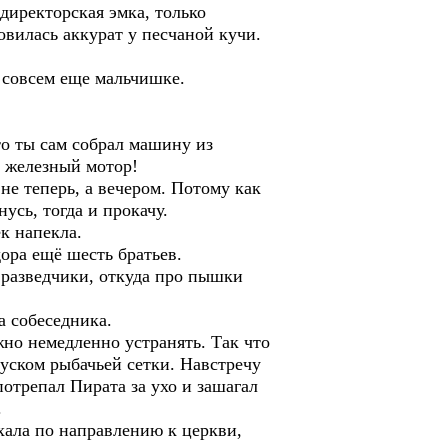
иректорская эмка, только
вилась аккурат у песчаной кучи.
, совсем еще мальчишке.
что ты сам собрал машину из
- железный мотор!
 не теперь, а вечером. Потому как
усь, тогда и прокачу.
к напекла.
ора ещё шесть братьев.
, разведчики, откуда про пышки
а собеседника.
жно немедленно устранять. Так что
куском рыбачьей сетки. Навстречу
отрепал Пирата за ухо и зашагал
.
ехала по направлению к церкви,