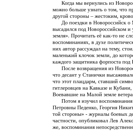
Когда мы вернулись из Новоросси
можно больше узнать о том, что п
другой стороны – жестоким, кров
До поездки в Новороссийск о Мал
высадился под Новороссийском и 
земля». Прочитать её как-то не с
воспоминаниях, в духе политическ
них автор рассуждал на тему, сто
маленький клочок земли, до котор
каждого защитника форпоста под 
После возвращения из Новороссий
что десант у Станички высаживалс
что этот плацдарм, ставший симв
гитлеровцев на Кавказе и Кубани,
Воевавшие на Малой земле ветера
Потом я изучил воспоминания др
Петровны Педенко, Георгия Никити
той стороны» - журналы боевых д
частности, опубликовал Лев Алекс
же, воспоминания непосредственн