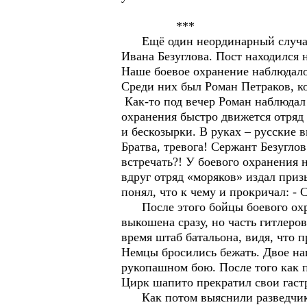
***
Ещё один неординарный случай с
Ивана Безуглова. Пост находился 
Наше боевое охранение наблюдало 
Среди них был Роман Петраков, ко
Как-то под вечер Роман наблюдал 
охранения быстро движется отряд
и бескозырки. В руках – русские
Братва, тревога! Сержант Безугло
встречать?! У боевого охранения 
вдруг отряд «моряков» издал приз
понял, что к чему и прокричал: -
После этого бойцы боевого охра
выкошена сразу, но часть гитлеров
время штаб батальона, видя, что 
Немцы бросились бежать. Двое на
рукопашном бою. После того как п
Цирк шапито прекратил свои гаст
Как потом выяснили разведчики,