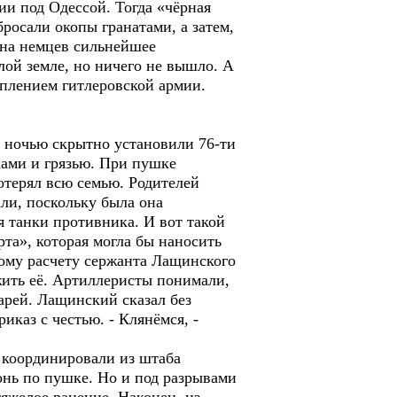
и под Одессой. Тогда «чёрная
росали окопы гранатами, а затем,
 на немцев сильнейшее
лой земле, но ничего не вышло. А
уплением гитлеровской армии.
 ночью скрытно установили 76-ти
ками и грязью. При пушке
отерял всю семью. Родителей
али, поскольку была она
я танки противника. И вот такой
а», которая могла бы наносить
ому расчету сержанта Лащинского
жить её. Артиллеристы понимали,
тарей. Лащинский сказал без
иказ с честью. - Клянёмся, -
 координировали из штаба
онь по пушке. Но и под разрывами