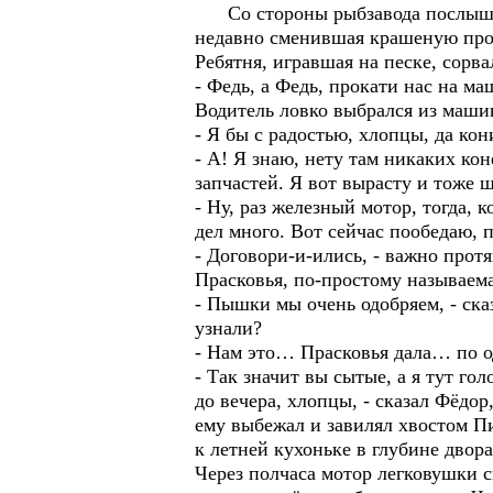
Со стороны рыбзавода послышалс
недавно сменившая крашеную прол
Ребятня, игравшая на песке, сорв
- Федь, а Федь, прокати нас на м
Водитель ловко выбрался из машин
- Я бы с радостью, хлопцы, да ко
- А! Я знаю, нету там никаких кон
запчастей. Я вот вырасту и тоже 
- Ну, раз железный мотор, тогда, к
дел много. Вот сейчас пообедаю, п
- Договори-и-ились, - важно прот
Прасковья, по-простому называема
- Пышки мы очень одобряем, - ска
узнали?
- Нам это… Прасковья дала… по од
- Так значит вы сытые, а я тут г
до вечера, хлопцы, - сказал Фёдо
ему выбежал и завилял хвостом П
к летней кухоньке в глубине двора
Через полчаса мотор легковушки с