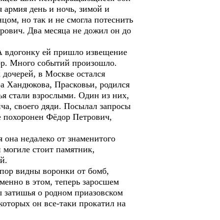
 армия день и ночь, зимой и
ом, но так и не смогла потеснить
рович. Два месяца не дожил он до
 А вдогонку ей пришло извещение
ор. Много событий произошло.
 дочерей, в Москве остался
а Хандюкова, Прасковьи, родился
ья стали взрослыми. Один из них,
ича, своего дяди. Посылал запросы
де похоронен Фёдор Петрович,
 она недалеко от знаменитого
й могиле стоит памятник,
й.
пор видны воронки от бомб,
менно в этом, теперь заросшем
ы затишья о родном приазовском
которых он все-таки прокатил на