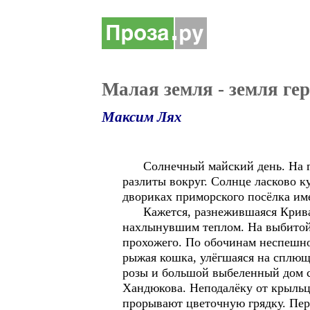
Малая земля - земля ге
Максим Лях
Солнечный майский день. На голу
разлиты вокруг. Солнце ласково к
двориках приморского посёлка име
Кажется, разнежившаяся Кривая К
нахлынувшим теплом. На выбитой т
прохожего. По обочинам неспешно
рыжая кошка, улёгшаяся на сплющ
розы и большой выбеленный дом с
Хандюкова. Неподалёку от крыльц
прорывают цветочную грядку. Пере