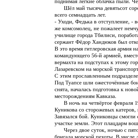
поднимая лёгкие облачка пыли. Ч
Шёл май тысяча девятьсот сорок
всего семнадцать лет.
- Уходи, Федька в отступление, - 
же комсомолец, не пожалеет немчу
училище города Тбилиси, поработа
сержант Фёдор Хандюков был отко
В это время гитлеровская армия н
командующего 56-й армией, вмест
вермахта на подступах к этому го
Лазаревском на морской транспорт
С этим прославленным подразделе
Под Туапсе шли ожесточённые бои.
снята, началась подготовка к нов
месторождениям Кавказа.
В ночь на четвёртое февраля 19
Куникова со сторожевых катеров, 
Завязался бой. Куниковцы смогли 
участке земли. Этот плацдарм вош
Через двое суток, ночью с пятог
бригада морской пехоты. В числе