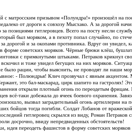
 матросским призывом «Полундра!» произошёл на пост
недалеко от дороги к совхозу Мысхако. А за дорогой нач
за позициями гитлеровцев. Всего на посту несли службу
торый был моряком, а в пехоту попал случайно, по стеч
за дорогой и за окопами противника. Вдруг он увидел, 
 в форме советских моряков. Чёрные брюки клёш, бушла
 винтовки с примкнутыми штыками. Петраков крикнул св
в вскочил и тоже увидел бегущих на них моряков. Ситуац
не было рации, чтобы выяснить, не проводят ли наши мо
ывное: - Полюндрья! Клич прозвучал с явным акцентом.
 Сержант, это бал-маскарад, цирк шапито на гастролях! Э
нения открыли плотный огонь по переодетым фрицам. 
цев всё-таки добежала до ячеек боевого охранения. Завя
произошло, вызвал заградительный огонь артиллерии на 
ших бойцов тогда погибли. Солдат Лобанов от вражеской
оследний гитлеровец скрылся из виду, Роман Петраков ск
роли досрочно, ввиду непредвиденных обстоятельств!
 идея переодеть фашистов в форму советских моряков