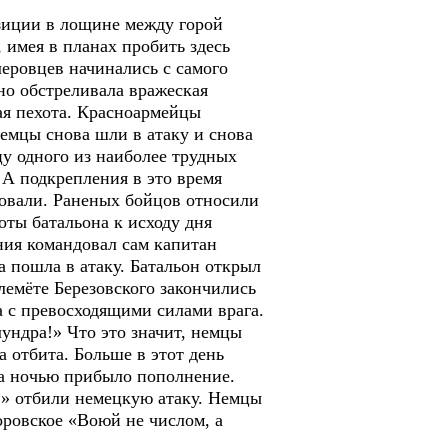
зиции в лощине между горой
 имея в планах пробить здесь
леровцев начинались с самого
но обстреливала вражеская
ая пехота. Красноармейцы
немцы снова шли в атаку и снова
нцу одного из наиболее трудных
 А подкрепления в это время
ковали. Раненых бойцов относили
оты батальона к исходу дня
ния командовал сам капитан
а пошла в атаку. Батальон открыл
лемёте Березовского закончились
а с превосходящими силами врага.
ундра!» Что это значит, немцы
а отбита. Больше в этот день
 а ночью прибыло пополнение.
!» отбили немецкую атаку. Немцы
оровское «Воюй не числом, а