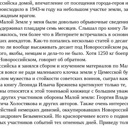
йска домой, впечатление от посещения города-героя не
роисходило в 1943-м году на небольшом участке земли, з
ожадным врагом.
ой Земле у меня были довольно обрывочные сведения. 
удерживал плацдарм семь месяцев. Слышал про книгу Л
ложилось, тем более что в Интернете встречались в осно
их анекдотов. Как-то попались несколько статей о деса
ило ли вообще высаживать десант под Новороссийском ра
ого, якобы, немцам и дела-то не было. Хотя 1250 кг бое
Новороссийском, говорит об обратном.
ска я занялся сбором и изучением материалов по Малой
я вовсе не ради маленького клочка земли у Цемесской б
олом мужества и стойкости советских воинов, сыграл ва
 а книгу Леонида Ильича Брежнева критикуют только те, 
ны относятся к этой тоненькой книжице с большим уваж
угих участников обороны Малой земли: Георгия Влад
ча Холостякова и других авторов. Также очень интерес
ействий немецких дивизий, оккупировавших Новороссий
андрович Безыменский. Но красноречивее всего о подвиг
ых участников событий тех огненных дней. Приведу толь