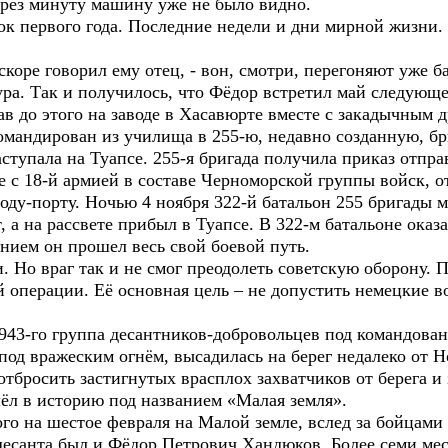
ерез минуту машину уже не было видно.
 первого года. Последние недели и дни мирной жизни.
вскоре говорил ему отец, - вон, смотри, перегоняют уже б
ра. Так и получилось, что Фёдор встретил май следующ
в до этого на заводе в Хасавюрте вместе с закадычным 
мандирован из училища в 255-ю, недавно созданную, бр
аступала на Туапсе. 255-я бригада получила приказ отпр
е с 18-й армией в составе Черноморской группы войск, 
роду-порту. Ночью 4 ноября 322-й батальон 255 бригады 
, а на рассвете прибыл в Туапсе. В 322-м батальоне ока
нием он прошел весь свой боевой путь.
 Но враг так и не смог преодолеть советскую оборону. П
ой операции. Её основная цель – не допустить немецкие 
43-го группа десантников-добровольцев под командован
под вражеским огнём, высадилась на берег недалеко от 
отбросить застигнутых врасплох захватчиков от берега и
ёл в историю под названием «Малая земля».
о на шестое февраля на Малой земле, вслед за бойцами 
 десанта был и Фёдор Петрович Хандюков. Более семи м