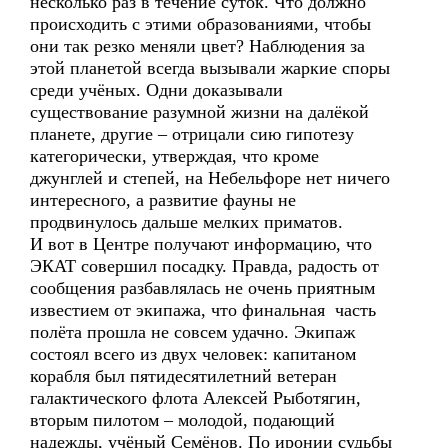
несколько раз в течение суток. Что должно
происходить с этими образованиями, чтобы
они так резко меняли цвет? Наблюдения за
этой планетой всегда вызывали жаркие споры
среди учёных. Одни доказывали
существование разумной жизни на далёкой
планете, другие – отрицали сию гипотезу
категорически, утверждая, что кроме
джунглей и степей, на Небельфоре нет ничего
интересного, а развитие фауны не
продвинулось дальше мелких приматов.
И вот в Центре получают информацию, что
ЭКАТ совершил посадку. Правда, радость от
сообщения разбавлялась не очень приятным
известием от экипажа, что финальная часть
полёта прошла не совсем удачно. Экипаж
состоял всего из двух человек: капитаном
корабля был пятидесятилетний ветеран
галактического флота Алексей Рыботягин,
вторым пилотом – молодой, подающий
надежды, учёный Семёнов. По иронии судьбы