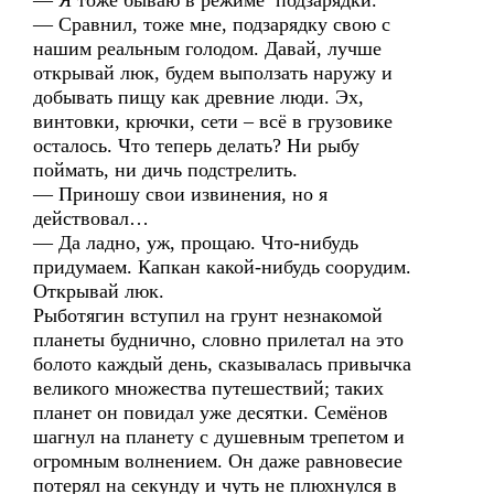
— Я тоже бываю в режиме подзарядки.
— Сравнил, тоже мне, подзарядку свою с
нашим реальным голодом. Давай, лучше
открывай люк, будем выползать наружу и
добывать пищу как древние люди. Эх,
винтовки, крючки, сети – всё в грузовике
осталось. Что теперь делать? Ни рыбу
поймать, ни дичь подстрелить.
— Приношу свои извинения, но я
действовал…
— Да ладно, уж, прощаю. Что-нибудь
придумаем. Капкан какой-нибудь соорудим.
Открывай люк.
Рыботягин вступил на грунт незнакомой
планеты буднично, словно прилетал на это
болото каждый день, сказывалась привычка
великого множества путешествий; таких
планет он повидал уже десятки. Семёнов
шагнул на планету с душевным трепетом и
огромным волнением. Он даже равновесие
потерял на секунду и чуть не плюхнулся в