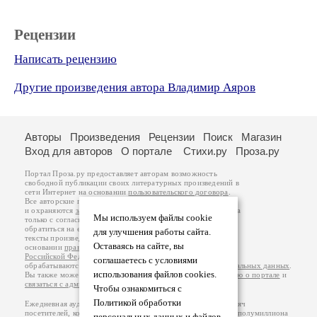
Рецензии
Написать рецензию
Другие произведения автора Владимир Аяров
Авторы
Произведения
Рецензии
Поиск
Магазин
Вход для авторов
О портале
Стихи.ру
Проза.ру
Портал Проза.ру предоставляет авторам возможность
свободной публикации своих литературных произведений в
сети Интернет на основании
пользовательского договора
.
Все авторские права на произведения принадлежат авторам
и охраняются
законом
. Перепечатка произведений возможна
Мы используем файлы cookie
только с согласия его автора, к которому вы можете
обратиться на его авторской странице. Ответственность за
для улучшения работы сайта.
тексты произведений авторы несут самостоятельно на
Оставаясь на сайте, вы
основании
правил публикации
и
законодательства
Российской Федерации
. Данные пользователей
соглашаетесь с условиями
обрабатываются на основании
Политики обработки персональных данных
.
использования файлов cookies.
Вы также можете посмотреть более подробную
информацию о портале
и
связаться с администрацией
.
Чтобы ознакомиться с
Политикой обработки
Ежедневная аудитория портала Проза.ру – порядка 100 тысяч
посетителей, которые в общей сумме просматривают более полумиллиона