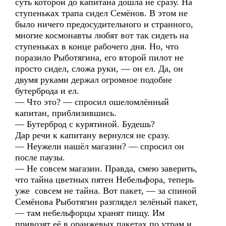
суть которой до капитана дошла не сразу. На
ступеньках трапа сидел Семёнов. В этом не
было ничего предосудительного и странного,
многие космонавты любят вот так сидеть на
ступеньках в конце рабочего дня. Но, что
поразило Рыботягина, его второй пилот не
просто сидел, сложа руки, — он ел. Да, он
двумя руками держал огромное подобие
бутерброда и ел.
— Что это? — спросил ошеломлённый
капитан, приблизившись.
— Бутерброд с курятиной. Будешь?
Дар речи к капитану вернулся не сразу.
— Неужели нашёл магазин? — спросил он
после паузы.
— Не совсем магазин. Правда, смею заверить,
что тайна цветных пятен Небельфора, теперь
уже совсем не тайна. Вот пакет, — за спиной
Семёнова Рыботягин разглядел зелёный пакет,
— там небельфорцы хранят пищу. Им
привозят её в оранжевых пакетах по утрам и