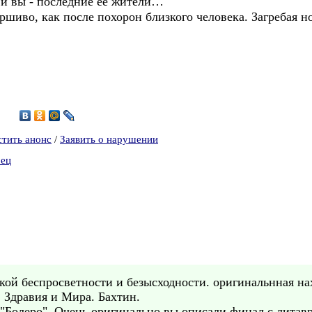
и вы - последние её жители…
ршиво, как после похорон близкого человека. Загребая но
5
стить анонс
/
Заявить о нарушении
рец
ой беспросветности и безысходности. оригинальнная нах
 Здравия и Мира. Бахтин.
 о "Болеро". Очень оригинально вы описали финал с лит