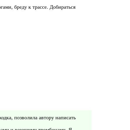
гами, бреду к трассе. Добираться
одка, позволила автору написать
аврами и воющими тромбонами. Я