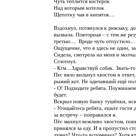
Чуть теплится костерок
Над которым котелок
Щепотку чая в кипяток…
Вздохнул, потянулся к рюкзаку, д
вызвала. Повторная – с тем же рез
третью… Вроде чуть отпустило…
Ощущение, что я здесь не один, за
Сидела, смотрела на меня и молчал
Сглотнул.
- Кгм…Здравствуй собак. Звать-то
Пес вяло вильнул хвостом в ответ,
рыжий кот. Не одичавший ещё пол
- О! Подходите ребята. Поужинаем 
будет.
Вскрыл новую банку тушёнки, иск
- Угощайтесь ребята, ешьте гост
за встречу – поправился я.
Пёс махнул вежливо хвостом, поню
принялся за еду. И я пропустил ст
думал? Что-то вспоминал? Хотя кт