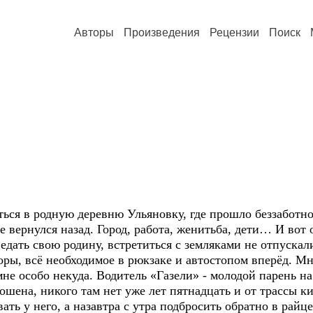
Авторы
Произведения
Рецензии
Поиск
в родную деревню Ульяновку, где прошло беззаботное 
не вернулся назад. Город, работа, женитьба, дети… И в
оведать свою родину, встретиться с земляками не отпус
оры, всё необходимое в рюкзаке и автостопом вперёд. М
мне особо некуда. Водитель «Газели» - молодой парень 
ошена, никого там нет уже лет пятнадцать и от трассы к
ть у него, а назавтра с утра подбросить обратно в райце