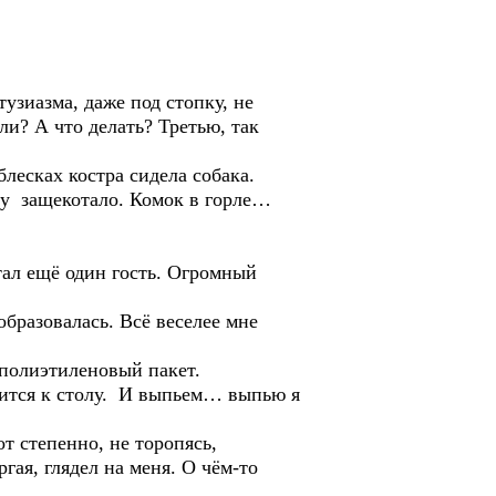
узиазма, даже под стопку, не
ли? А что делать? Третью, так
блесках костра сидела собака.
осу защекотало. Комок в горле…
стал ещё один гость. Огромный
образовалась. Всё веселее мне
полиэтиленовый пакет.
рится к столу. И выпьем… выпью я
т степенно, не торопясь,
гая, глядел на меня. О чём-то