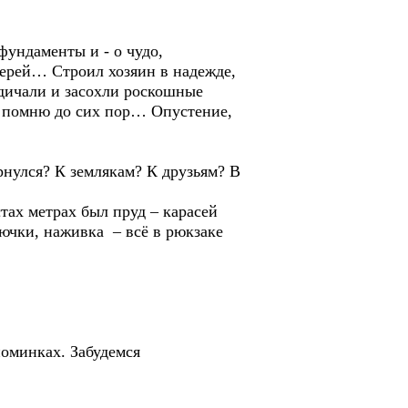
фундаменты и - о чудо,
ерей… Строил хозяин в надежде,
Одичали и засохли роскошные
я помню до сих пор… Опустение,
рнулся? К землякам? К друзьям? В
стах метрах был пруд – карасей
ючки, наживка – всё в рюкзаке
поминках. Забудемся