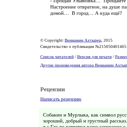
- Прощай Ульяновка… Прощайте 
Настроение отвратное, на душе па
домой… В город… А куда ещё?
© Copyright:
Вениамин Ахтырец
, 2015
Свидетельство о публикации №21505040146
Список читателей
/
Версия для печати
/
Разме
Другие произведения автора Вениамин Ахты
Рецензии
Написать рецензию
Собакин и Мурлыка, как символ русск
хороший, добрый и грустный рассказ.
p.s Где-то встретил ваше замечание