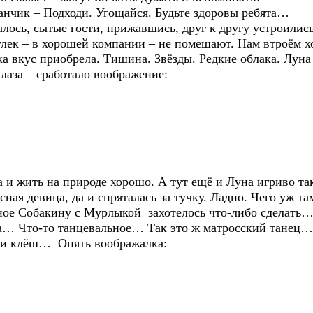
канчик – Подходи. Угощайся. Будьте здоровы ребята…
лось, сытые гости, прижавшись, друг к другу устроились
улек – в хорошей компании – не помешают. Нам втроём 
а вкус приобрела. Тишина. Звёзды. Редкие облака. Луна
глаза – сработало воображение:
 и жить на природе хорошо. А тут ещё и Луна игриво та
сная девица, да и спряталась за тучку. Ладно. Чего уж 
е Собакину с Мурлыкой захотелось что-либо сделат
… Что-то танцевальное… Так это ж матросский танец… З
юки клёш… Опять воображалка: