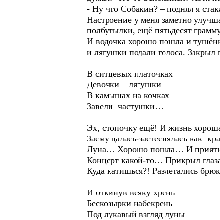
- Ну что Собакин? – поднял я ста
Настроение у меня заметно улучша
полбутылки, ещё пятьдесят грамм
И водочка хорошо пошла и тушёнк
и лягушки подали голоса. Закрыл 
В ситцевых платочках
Девочки – лягушки
В камышах на кочках
Завели частушки…
Эх, стопочку ещё! И жизнь хороша
Засмущалась-застеснялась как кра
Луна… Хорошо пошла… И приятно
Концерт какой-то… Прикрыл глаза
Куда катишься?! Разлетались бр
И откинув всяку хрень
Бескозырки набекрень
Под лукавый взгляд луны