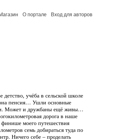
Магазин
О портале
Вход для авторов
детство, учёба в сельской школе
от она пенсия… Ушли основные
кали. Может и дружбаны ещё живы…
ногокилометровая дорога в наше
на финише моего путешествия
илометров семь добираться туда по
нтр. Ничего себе – проделать