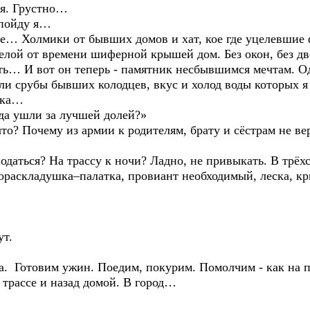
ся. Грустно…
и пойду я…
ие… Холмики от бывших домов и хат, кое где уцелевшие 
ой от времени шиферной крышей дом. Без окон, без дв
жить… И вот он теперь - памятник несбывшимся мечтам. 
ли срубы бывших колодцев, вкус и холод воды которых 
оска…
уда ушли за лучшей долей?»
что? Почему из армии к родителям, брату и сёстрам не ве
одаться? На трассу к ночи? Ладно, не привыкать. В трёх
ораскладушка–палатка, провиант необходимый, леска, кр
ут.
да. Готовим ужин. Поедим, покурим. Помолчим - как на 
 трассе и назад домой. В город…