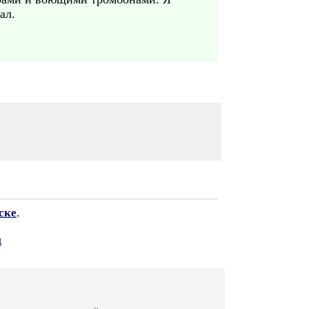
ал.
ске
.
ц