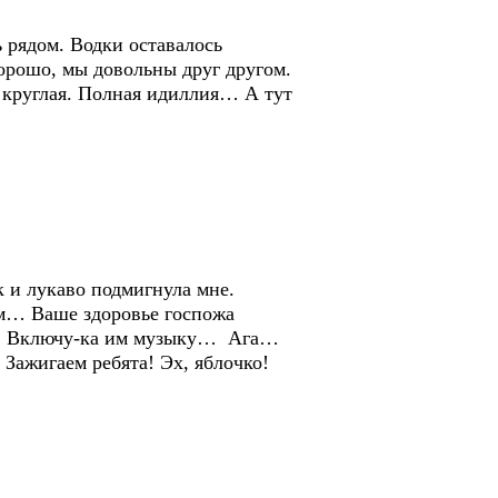
 рядом. Водки оставалось
хорошо, мы довольны друг другом.
 круглая. Полная идиллия… А тут
к и лукаво подмигнула мне.
там… Ваше здоровье госпожа
ь… Включу-ка им музыку… Ага…
ажигаем ребята! Эх, яблочко!