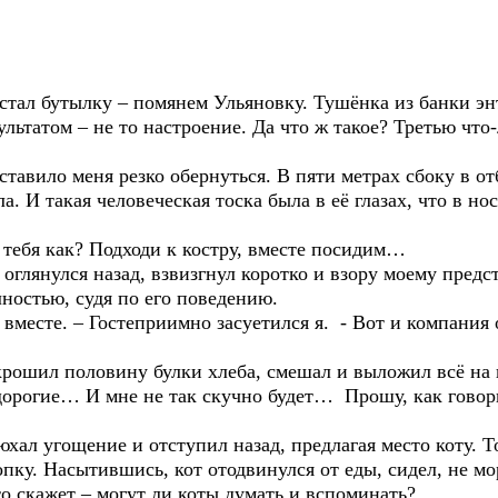
остал бутылку – помянем Ульяновку. Тушёнка из банки энт
ультатом – не то настроение. Да что ж такое? Третью что-
ставило меня резко обернуться. В пяти метрах сбоку в от
а. И такая человеческая тоска была в её глазах, что в н
 тебя как? Подходи к костру, вместе посидим…
 оглянулся назад, взвизгнул коротко и взору моему пред
ностью, судя по его поведению.
вместе. – Гостеприимно засуетился я. - Вот и компания 
рошил половину булки хлеба, смешал и выложил всё на 
и дорогие… И мне не так скучно будет… Прошу, как гово
хал угощение и отступил назад, предлагая место коту. То
опку. Насытившись, кот отодвинулся от еды, сидел, не мор
о скажет – могут ли коты думать и вспоминать?