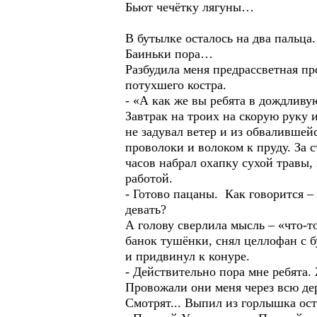
Бьют чечётку лягуны…
В бутылке осталось на два пальц
Баиньки пора…
Разбудила меня предрассветная пр
потухшего костра.
- «А как же вы ребята в дождливую
Завтрак на троих на скорую руку 
не задувал ветер и из обвалившей
проволоки и волоком к пруду. За 
часов набрал охапку сухой травы,
работой.
- Готово пацаны. Как говорится –
девать?
А голову сверлила мысль – «что-т
банок тушёнки, снял целлофан с б
и придвинул к конуре.
- Действительно пора мне ребята
Провожали они меня через всю де
Смотрят... Выпил из горлышка о