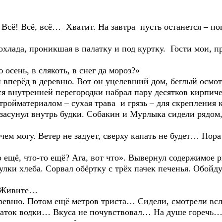
а. Всё! Всё, всё… Хватит. На завтра пусть останется –
охлада, проникшая в палатку и под куртку. Гости мои, п
 осень, в слякоть, в снег да мороз?»
и вперёд в деревню. Вот он уцелевший дом, беглый осмот
ся внутренней перегородки набрал пару десятков кирпиче
стройматериалом – сухая трава и грязь – для скрепления
 засунул внутрь будки. Собакин и Мурлыка сидели рядом
 чем могу. Ветер не задует, сверху капать не будет… П
о ещё, что-то ещё? Ага, вот что». Вывернул содержимое
улки хлеба. Сорвал обёртку с трёх пачек печенья. Обойд
. Живите…
ревню. Потом ещё метров триста… Сидели, смотрели вс
статок водки… Вкуса не почувствовал… На душе горечь