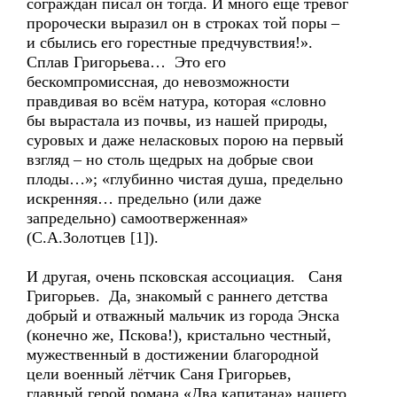
сограждан писал он тогда. И много ещё тревог
пророчески выразил он в строках той поры –
и сбылись его горестные предчувствия!».
Сплав Григорьева… Это его
бескомпромиссная, до невозможности
правдивая во всём натура, которая «словно
бы вырастала из почвы, из нашей природы,
суровых и даже неласковых порою на первый
взгляд – но столь щедрых на добрые свои
плоды…»; «глубинно чистая душа, предельно
искренняя… предельно (или даже
запредельно) самоотверженная»
(С.А.Золотцев [1]).
И другая, очень псковская ассоциация. Саня
Григорьев. Да, знакомый с раннего детства
добрый и отважный мальчик из города Энска
(конечно же, Пскова!), кристально честный,
мужественный в достижении благородной
цели военный лётчик Саня Григорьев,
главный герой романа «Два капитана» нашего