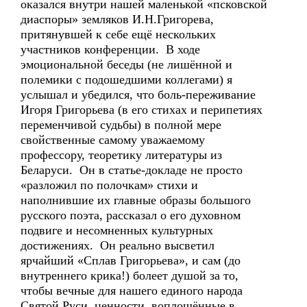
оказался внутри нашей маленькой «псковской
диаспоры» земляков И.Н.Григорева,
притянувшей к себе ещё нескольких
участников конференции. В ходе
эмоциональной беседы (не лишённой и
полемики с подошедшими коллегами) я
услышал и убедился, что боль-переживание
Игоря Григорьева (в его стихах и перипетиях
переменчивой судьбы) в полной мере
свойственные самому уважаемому
профессору, теоретику литературы из
Беларуси. Он в статье-докладе не просто
«разложил по полочкам» стихи и
наполнившие их главные образы большого
русского поэта, рассказал о его духовном
подвиге и несомненных культурных
достижениях. Он реально высветил
ярчайший «Сплав Григорьева», и сам (до
внутреннего крика!) болеет душой за то,
чтобы вечные для нашего единого народа
Святой Руси ценности, воплощённые в