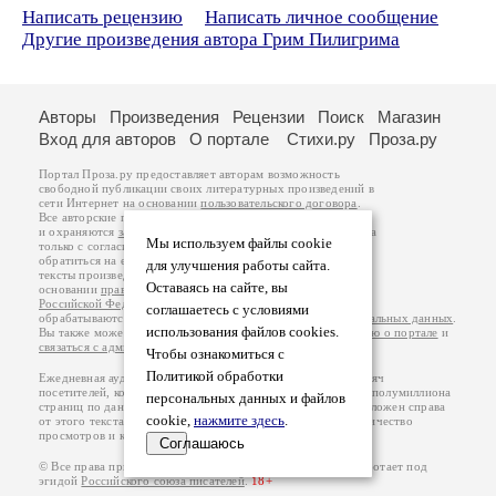
Написать рецензию
Написать личное сообщение
Другие произведения автора Грим Пилигрима
Авторы
Произведения
Рецензии
Поиск
Магазин
Вход для авторов
О портале
Стихи.ру
Проза.ру
Портал Проза.ру предоставляет авторам возможность
свободной публикации своих литературных произведений в
сети Интернет на основании
пользовательского договора
.
Все авторские права на произведения принадлежат авторам
и охраняются
законом
. Перепечатка произведений возможна
Мы используем файлы cookie
только с согласия его автора, к которому вы можете
обратиться на его авторской странице. Ответственность за
для улучшения работы сайта.
тексты произведений авторы несут самостоятельно на
Оставаясь на сайте, вы
основании
правил публикации
и
законодательства
Российской Федерации
. Данные пользователей
соглашаетесь с условиями
обрабатываются на основании
Политики обработки персональных данных
.
использования файлов cookies.
Вы также можете посмотреть более подробную
информацию о портале
и
связаться с администрацией
.
Чтобы ознакомиться с
Политикой обработки
Ежедневная аудитория портала Проза.ру – порядка 100 тысяч
посетителей, которые в общей сумме просматривают более полумиллиона
персональных данных и файлов
страниц по данным счетчика посещаемости, который расположен справа
cookie,
нажмите здесь
.
от этого текста. В каждой графе указано по две цифры: количество
просмотров и количество посетителей.
Соглашаюсь
© Все права принадлежат авторам, 2000-2026. Портал работает под
эгидой
Российского союза писателей
.
18+