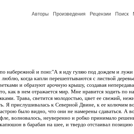
Авторы
Произведения
Рецензии
Поиск
 по набережной и пою:"А я иду гуляю под дождем и лужи 
 люблю, когда капли перешептываются с листвой деревьев
ветками и образуют арочную крышу, создавая непередав
то, как в нем отражается мир. Мне нравится ходить по 
жками. Трава, светится молодостью, цвет ее свежий, неж
ть. Я прислушивалась к Северной Двине, к ее колючим во
строю было видно, что они не намерены сдаваться. А вот
уфле, волновалось, неуверенно и робко принимало решени
капюшон в барабан на шее, и твердо отстаивал позицию "