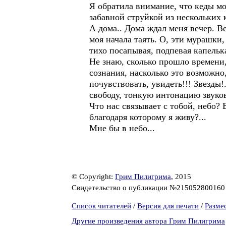
Я обратила внимание, что кеды мо
забавной струйкой из нескольких 
А дома.. Дома ждал меня вечер. Ве
моя начала таять. О, эти мурашк
тихо посапывая, подпевая капельк
Не знаю, сколько прошло времени
сознания, насколько это возможно,
почувствовать, увидеть!!! Звезды!
свободу, тонкую интонацию звуков
Что нас связывает с тобой, небо? 
благодаря которому я живу?...
Мне бы в небо...
© Copyright:
Грим Пилигрима
, 2015
Свидетельство о публикации №21505280016
Список читателей
/
Версия для печати
/
Разме
Другие произведения автора Грим Пилигрима