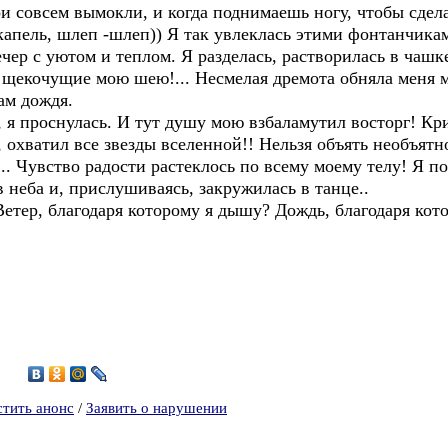
и совсем вымокли, и когда поднимаешь ногу, чтобы сдела
капель, шлеп -шлеп)) Я так увлеклась этими фонтанчикам
чер с уютом и теплом. Я разделась, растворилась в чашк
и, щекочущие мою шею!... Несмелая дремота обняла меня
ам дождя.
, я проснулась. И тут душу мою взбаламутил восторг! К
 охватил все звезды вселенной!! Нельзя объять необъятн
... Чувство радости растеклось по всему моему телу! Я 
 неба и, прислушиваясь, закружилась в танце..
Ветер, благодаря которому я дышу? Дождь, благодаря кото
0
стить анонс
/
Заявить о нарушении