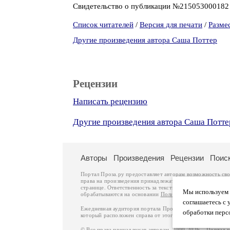
Свидетельство о публикации №21505300018
Список читателей
/
Версия для печати
/
Разме
Другие произведения автора Саша Поттер
Рецензии
Написать рецензию
Другие произведения автора Саша Потте
Авторы
Произведения
Рецензии
Поис
Портал Проза.ру предоставляет авторам возможность св
права на произведения принадлежат авторам и охраняют
странице. Ответственность за тексты произведений авто
Мы используем ф
обрабатываются на основании
Политики обработки перс
соглашаетесь с 
Ежедневная аудитория портала Проза.ру – порядка 100 
обработки перс
который расположен справа от этого текста. В каждой гр
© Все права принадлежат авторам, 2000-2026. Портал 