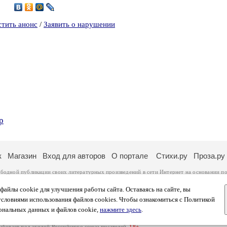
2
стить анонс
/
Заявить о нарушении
р
к
Магазин
Вход для авторов
О портале
Стихи.ру
Проза.ру
ободной публикации своих литературных произведений в сети Интернет на основании
по
ся
законом
. Перепечатка произведений возможна только с согласия его автора, к котором
ры несут самостоятельно на основании
правил публикации
и
законодательства Российско
айлы cookie для улучшения работы сайта. Оставаясь на сайте, вы
ональных данных
. Вы также можете посмотреть более подробную
информацию о портал
условиями использования файлов cookies. Чтобы ознакомиться с Политикой
тысяч посетителей, которые в общей сумме просматривают более полумиллиона страниц 
ональных данных и файлов cookie,
нажмите здесь
.
афе указано по две цифры: количество просмотров и количество посетителей.
работает под эгидой
Российского союза писателей
.
18+