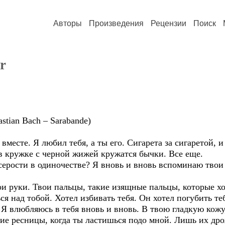
Авторы
Произведения
Рецензии
Поиск
r
stian Bach – Sarabande)
месте. Я любил тебя, а ты его. Сигарета за сигаретой, и
 в кружке с черной жижей кружатся бычки. Все еще.
 серости в одиночестве? Я вновь и вновь вспоминаю твои
ои руки. Твои пальцы, такие изящные пальцы, которые хо
ся над тобой. Хотел избивать тебя. Он хотел погубить теб
 Я влюбляюсь в тебя вновь и вновь. В твою гладкую кожу
щие ресницы, когда ты ластишься подо мной. Лишь их др