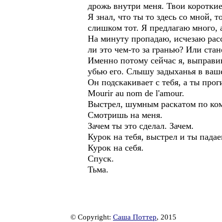
дрожь внутри меня. Твои короткие 
Я знал, что ты то здесь со мной, т
слишком тот. Я предлагаю много, а
На минуту пропадаю, исчезаю расс
ли это чем-то за гранью? Или стан
Именно потому сейчас я, выправив 
убью его. Слышу задыханья в ваш
Он подскакивает с тебя, а ты пр
Mourir au nom de l'amour.
Выстрел, шумным раскатом по ком
Смотришь на меня.
Зачем ты это сделал. Зачем.
Курок на тебя, выстрел и ты пада
Курок на себя.
Спуск.
Тьма.
© Copyright:
Саша Поттер
, 2015