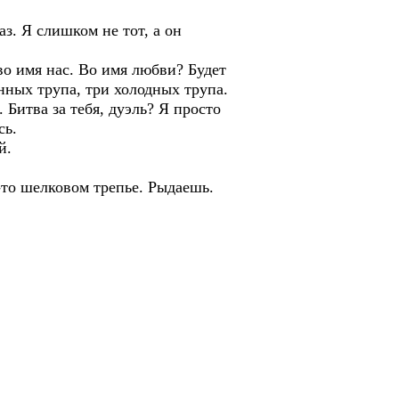
аз. Я слишком не тот, а он
во имя нас. Во имя любви? Будет
енных трупа, три холодных трупа.
 Битва за тебя, дуэль? Я просто
сь.
й.
-то шелковом трепье. Рыдаешь.