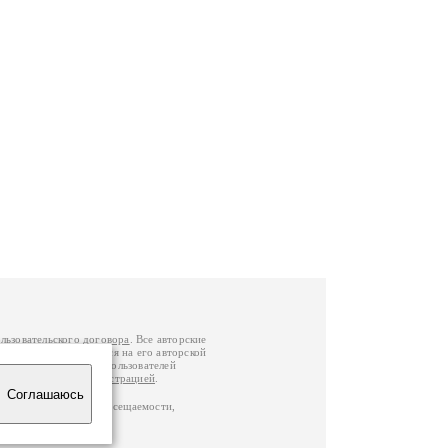
льзовательского договора
. Все авторские
у вы можете обратиться на его авторской
й Федерации
. Данные пользователей
е
и
связаться с администрацией
.
Соглашаюсь
по данным счетчика посещаемости,