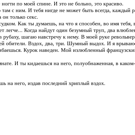
ногти по моей спине. И это не больно, это красиво.
о там с ним. И тебя нигде не может быть всегда, каждый р
 он только секс.
удком. Как ты думаешь, на что я способен, во имя тебя, 
ет легче... Когда найдут один безумный труп, два влюбл
рубаху, шагаю навстречу к нему. В моей руке револьвер.
ей обители. Вздох, два, три. Шумный выдох. И я врываю
огибаешься. Курок наведен. Мой излюбленный французски
нате. И ты кидаешься на него, полуобнаженная, в каком
ешь на него, издав последний хриплый вздох.