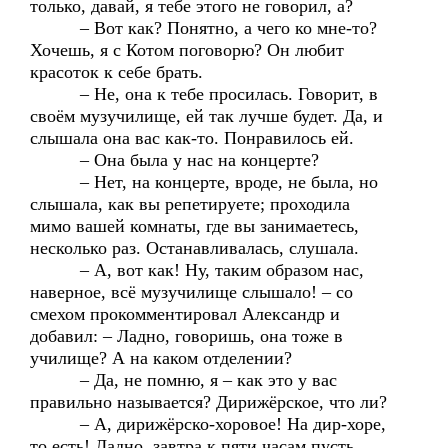
только, давай, я тебе этого не говорил, а?
– Вот как? Понятно, а чего ко мне-то?
Хочешь, я с Котом поговорю? Он любит
красоток к себе брать.
– Не, она к тебе просилась. Говорит, в
своём музучилище, ей так лучше будет. Да, и
слышала она вас как-то. Понравилось ей.
– Она была у нас на концерте?
– Нет, на концерте, вроде, не была, но
слышала, как вы репетируете; проходила
мимо вашей комнаты, где вы занимаетесь,
несколько раз. Останавливалась, слушала.
– А, вот как! Ну, таким образом нас,
наверное, всё музучилище слышало! – со
смехом прокомментировал Александр и
добавил: – Ладно, говоришь, она тоже в
училище? А на каком отделении?
– Да, не помню, я – как это у вас
правильно называется? Дирижёрское, что ли?
– А, дирижёрско-хоровое! На дир-хоре,
то есть! Ладно, завтра к пяти часам пусть