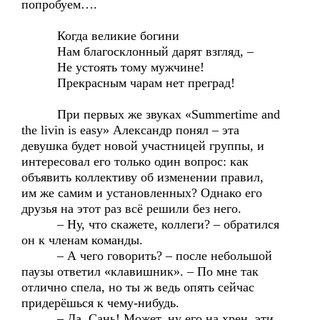
попробуем….
Когда великие богини
Нам благосклонный дарят взгляд, –
Не устоять тому мужчине!
Прекрасным чарам нет преград!
При первых же звуках «Summertime and
the livin is easy» Александр понял – эта
девушка будет новой участницей группы, и
интересовал его только один вопрос: как
объявить коллективу об изменении правил,
им же самим и установленных? Однако его
друзья на этот раз всё решили без него.
– Ну, что скажете, коллеги? – обратился
он к членам команды.
– А чего говорить? – после небольшой
паузы ответил «клавишник». – По мне так
отлично спела, но ты ж ведь опять сейчас
придерёшься к чему-нибудь.
– Да, Сань! Может, ну его на хрен, эти