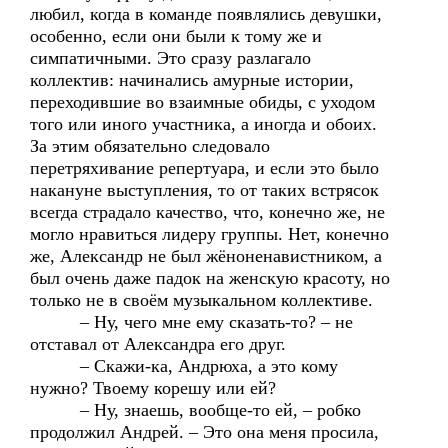
любил, когда в команде появлялись девушки,
особенно, если они были к тому же и
симпатичными. Это сразу разлагало
коллектив: начинались амурные истории,
переходившие во взаимные обиды, с уходом
того или иного участника, а иногда и обоих.
За этим обязательно следовало
перетряхивание репертуара, и если это было
накануне выступления, то от таких встрясок
всегда страдало качество, что, конечно же, не
могло нравиться лидеру группы. Нет, конечно
же, Александр не был жёноненавистником, а
был очень даже падок на женскую красоту, но
только не в своём музыкальном коллективе.
– Ну, чего мне ему сказать-то? – не
отставал от Александра его друг.
– Скажи-ка, Андрюха, а это кому
нужно? Твоему корешу или ей?
– Ну, знаешь, вообще-то ей, – робко
продолжил Андрей. – Это она меня просила,