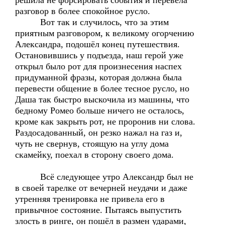
решила не форсировать события и перевела
разговор в более спокойное русло.
Вот так и случилось, что за этим
приятным разговором, к великому огорчению
Александра, подошёл конец путешествия.
Остановившись у подъезда, наш герой уже
открыл было рот для произнесения наспех
придуманной фразы, которая должна была
перевести общение в более тесное русло, но
Даша так быстро выскочила из машины, что
бедному Ромео больше ничего не осталось,
кроме как закрыть рот, не проронив ни слова.
Раздосадованный, он резко нажал на газ и,
чуть не свернув, стоящую на углу дома
скамейку, поехал в сторону своего дома.
Всё следующее утро Александр был не
в своей тарелке от вечерней неудачи и даже
утренняя тренировка не привела его в
привычное состояние. Пытаясь выпустить
злость в ринге, он пошёл в размен ударами,