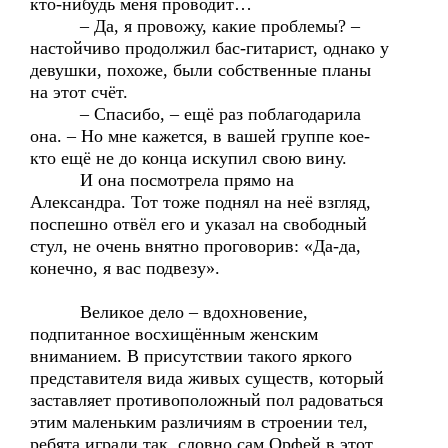
кто-нибудь меня проводит…
– Да, я провожу, какие проблемы? –
настойчиво продолжил бас-гитарист, однако у
девушки, похоже, были собственные планы
на этот счёт.
– Спасибо, – ещё раз поблагодарила
она. – Но мне кажется, в вашей группе кое-
кто ещё не до конца искупил свою вину.
И она посмотрела прямо на
Александра. Тот тоже поднял на неё взгляд,
поспешно отвёл его и указал на свободный
стул, не очень внятно проговорив: «Да-да,
конечно, я вас подвезу».
Великое дело – вдохновение,
подпитанное восхищённым женским
вниманием. В присутствии такого яркого
представителя вида живых существ, который
заставляет противоположный пол радоваться
этим маленьким различиям в строении тел,
ребята играли так, словно сам Орфей в этот