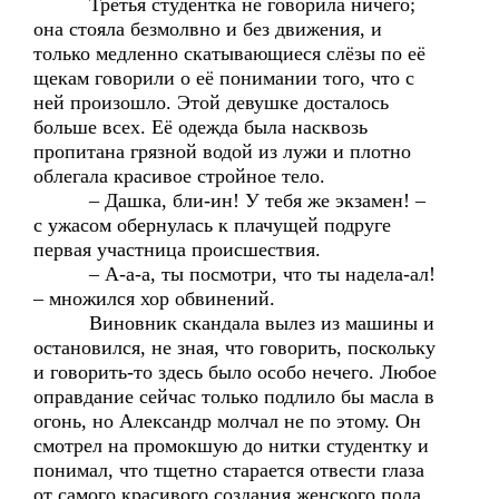
Третья студентка не говорила ничего;
она стояла безмолвно и без движения, и
только медленно скатывающиеся слёзы по её
щекам говорили о её понимании того, что с
ней произошло. Этой девушке досталось
больше всех. Её одежда была насквозь
пропитана грязной водой из лужи и плотно
облегала красивое стройное тело.
– Дашка, бли-ин! У тебя же экзамен! –
с ужасом обернулась к плачущей подруге
первая участница происшествия.
– А-а-а, ты посмотри, что ты надела-ал!
– множился хор обвинений.
Виновник скандала вылез из машины и
остановился, не зная, что говорить, поскольку
и говорить-то здесь было особо нечего. Любое
оправдание сейчас только подлило бы масла в
огонь, но Александр молчал не по этому. Он
смотрел на промокшую до нитки студентку и
понимал, что тщетно старается отвести глаза
от самого красивого создания женского пола,