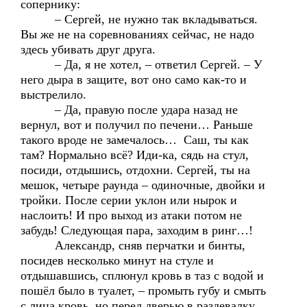
сопернику:
– Сергей, не нужно так вкладываться.
Вы же не на соревнованиях сейчас, не надо
здесь убивать друг друга.
– Да, я не хотел, – ответил Сергей. – У
него дыра в защите, вот оно само как-то и
выстрелило.
– Да, правую после удара назад не
вернул, вот и получил по печени… Раньше
такого вроде не замечалось… Саш, ты как
там? Нормально всё? Иди-ка, сядь на стул,
посиди, отдышись, отдохни. Сергей, ты на
мешок, четыре раунда – одиночные, двойки и
тройки. После серии уклон или нырок и
наслоить! И про выход из атаки потом не
забудь! Следующая пара, заходим в ринг…!
Александр, сняв перчатки и бинты,
посидев несколько минут на стуле и
отдышавшись, сплюнул кровь в таз с водой и
пошёл было в туалет, – промыть губу и смыть
с лица кровь, но перед дверью в раздевалку