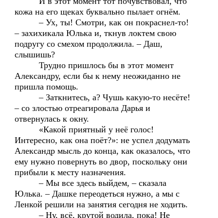
И в этот момент тот почувствовал, что
кожа на его щеках буквально пылает огнём.
– Ух, ты! Смотри, как он покраснел-то!
– захихикала Юлька и, ткнув локтем свою
подругу со смехом продолжила. – Даш,
слышишь?
Трудно пришлось бы в этот момент
Александру, если бы к нему неожиданно не
пришла помощь.
– Заткнитесь, а? Чушь какую-то несёте!
– со злостью отреагировала Дарья и
отвернулась к окну.
«Какой приятный у неё голос!
Интересно, как она поёт?»: не успел додумать
Александр мысль до конца, как оказалось, что
ему нужно повернуть во двор, поскольку они
прибыли к месту назначения.
– Мы все здесь выйдем, – сказала
Юлька. – Дашке переодеться нужно, а мы с
Ленкой решили на занятия сегодня не ходить.
– Ну, всё, крутой водила, пока! Не