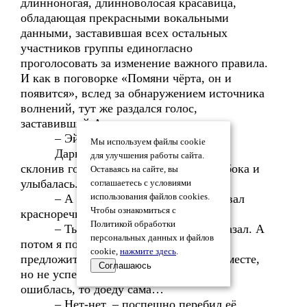
длинноногая, длинноволосая красавица,
обладающая прекрасными вокальными
данными, заставившая всех остальных
участников группы единогласно
проголосовать за изменение важного правила.
И как в поговорке «Помяни чёрта, он и
появится», вслед за обнаружением источника
волнений, тут же раздался голос,
заставивший Александра вздрогнуть.
– Эй, что у тебя с лицом?
Мы используем файлы cookie
Дарья стояла возле его машины,
для улучшения работы сайта.
склонив голову на бок, уперев руки в бока и
Оставаясь на сайте, вы
улыбалась.
соглашаетесь с условиями
– А как…? Откуда…? – последовал
использования файлов cookies.
Чтобы ознакомиться с
красноречивый ответ.
Политикой обработки
– Ты же сам мне вчера всё рассказал. А
персональных данных и файлов
потом я подумала, что ты вчера хотел
cookie,
нажмите здесь
.
предложить мне доехать до училища вместе,
Соглашаюсь
но не успел, вот я и здесь. Но, если я
ошиблась, то доеду сама…
– Нет-нет, – поспешно перебил её