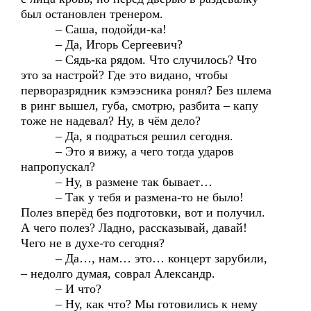
был остановлен тренером.
– Саша, подойди-ка!
– Да, Игорь Сергеевич?
– Сядь-ка рядом. Что случилось? Что
это за настрой? Где это видано, чтобы
перворазрядник кэмээсника ронял? Без шлема
в ринг вышел, губа, смотрю, разбита – капу
тоже не надевал? Ну, в чём дело?
– Да, я подраться решил сегодня.
– Это я вижу, а чего тогда ударов
напропускал?
– Ну, в размене так бывает…
– Так у тебя и размена-то не было!
Полез вперёд без подготовки, вот и получил.
А чего полез? Ладно, рассказывай, давай!
Чего не в духе-то сегодня?
– Да…, нам… это… концерт зарубили,
– недолго думая, соврал Александр.
– И что?
– Ну, как что? Мы готовились к нему