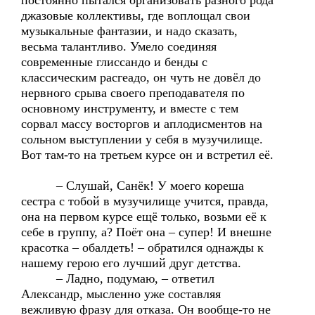
постоянно пытался организовать разного рода
джазовые коллективы, где воплощал свои
музыкальные фантазии, и надо сказать,
весьма талантливо. Умело соединяя
современные глиссандо и бенды с
классическим расгеадо, он чуть не довёл до
нервного срыва своего преподавателя по
основному инструменту, и вместе с тем
сорвал массу восторгов и аплодисментов на
сольном выступлении у себя в музучилище.
Вот там-то на третьем курсе он и встретил её.
– Слушай, Санёк! У моего кореша
сестра с тобой в музучилище учится, правда,
она на первом курсе ещё только, возьми её к
себе в группу, а? Поёт она – супер! И внешне
красотка – обалдеть! – обратился однажды к
нашему герою его лучший друг детства.
– Ладно, подумаю, – ответил
Александр, мысленно уже составляя
вежливую фразу для отказа. Он вообще-то не