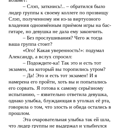
возьмёт!
– Слэп, заткнись!.. – обратился было
лидер группы к своему коллеге по прозвищу
Слэп, полученному им из-за виртуозного
владения одноимённым приёмом игры на бас-
гитаре, но девушка не дала ему закончить.
– Без прослушивания? Чего ж тогда
ваша группа стоит?
«Ого! Какая уверенность!»: подумал
Александр, а вслух спросил:
– Подождите-ка! Так это и есть тот
экзамен, на который вы торопились утром?
– Да! Это и есть тот экзамен! И я
намерена его пройти, хоть вы и попытались
его сорвать. Я готова к самому серьёзному
испытанию, – язвительно ответила девушка,
однако улыбка, блуждающая в уголках её рта,
говорила о том, что злость и обида остались в
прошлом.
Эта очаровательная улыбка так ей шла,
что лидер группы не выдержал и улыбнулся