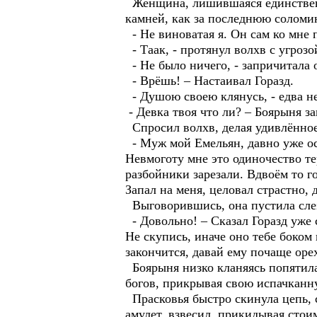
Женщина, лишившаяся единственн
камней, как за последнюю соломи
- Не виноватая я. Он сам ко мне
- Таак, - протянул волхв с угрозо
- Не было ничего, - запричитала 
- Врёшь! – Настаивал Горазд.
- Душою своею клянусь, - едва не
- Девка твоя что ли? – Боярыня за
Спросил волхв, делая удивлённое
- Муж мой Емельян, давно уже осты
Невмоготу мне это одиночество тер
разбойники зарезали. Вдвоём то го
Запал на меня, целовал страстно, 
Выговорившись, она пустила слез
- Довольно! – Сказал Горазд уже 
Не скупись, иначе оно тебе боком 
закончится, давай ему почаще оре
Боярыня низко кланяясь попятилась
богов, прикрывая свою испачканн
Прасковья быстро скинула цепь, 
амулет, взвесил, прикидывая стои