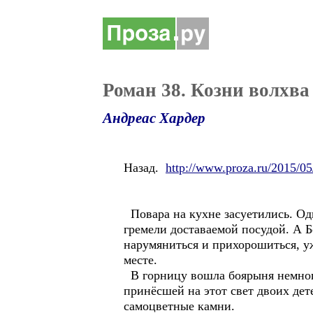
Роман 38. Козни волхва
Андреас Хардер
Назад.
http://www.proza.ru/2015/0
Повара на кухне засуетились. Одн
гремели доставаемой посудой. А 
нарумяниться и прихорошиться, уж
месте.
В горницу вошла боярыня немног
принёсшей на этот свет двоих дет
самоцветные камни.