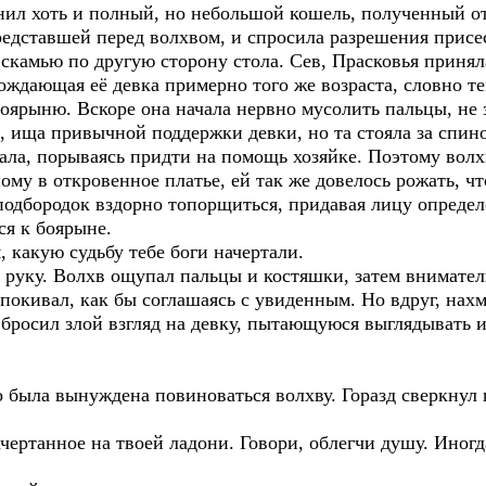
ил хоть и полный, но небольшой кошель, полученный от
представшей перед волхвом, и спросила разрешения присе
 скамью по другую сторону стола. Сев, Прасковья принял
ождающая её девка примерно того же возраста, словно те
ярыню. Вскоре она начала нервно мусолить пальцы, не зн
е, ища привычной поддержки девки, но та стояла за спин
ла, порываясь придти на помощь хозяйке. Поэтому волхв
ому в откровенное платье, ей так же довелось рожать, чт
подбородок вздорно топорщиться, придавая лицу определ
ся к боярыне.
 какую судьбу тебе боги начертали.
уку. Волхв ощупал пальцы и костяшки, затем вниматель
покивал, как бы соглашаясь с увиденным. Но вдруг, нах
росил злой взгляд на девку, пытающуюся выглядывать и
 была вынуждена повиноваться волхву. Горазд сверкнул г
чертанное на твоей ладони. Говори, облегчи душу. Иног