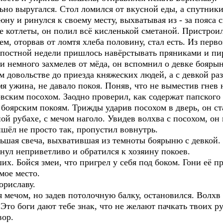
ьно выругался. Стол ломился от вкусной еды, а спутни
юну и ринулся к своему месту, выхватывая из - за пояса 
 котлеты, он полил всё кисленькой сметаной. Пристроил
м, оторвав от ломтя хлеба половину, стал есть. Из перв
и постной недели пришлось навёрстывать пряниками и пи
 немного захмелев от мёда, он вспомнил о девке боярын
 довольстве до приезда княжеских людей, а с девкой разо
 ужина, не давало покоя. Поняв, что не выместив гнев 
вским посохом. Заодно проверил, как содержат папского 
к боярским покоям. Трижды ударив посохом в дверь, он ст
й рубахе, с мечом наголо. Увидев волхва с посохом, он п
ишёл не просто так, пропустил вовнутрь.
шая свеча, выхватившая из темноты боярыню с девкой. О
янул неприветливо и обратился к хозяину покоев.
х. Бойся змеи, что пригрел у себя под боком. Гони её п
мое место.
ориславу.
мечом, но задев потолочную балку, остановился. Волхв 
Это боги дают тебе знак, что не желают пачкать твоих р
вор.