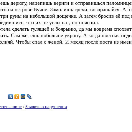
ешь дерюгу, нацепишь вериги и отправишься паломницей
что на острове Буяне. Замолишь грехи, возвращайся. А э
три руны на небольшой дощечке. А затем бросив её под н
Убедившись, что их не услышат, он пояснил.
отела сделать гулящей и боярыню, да мы вовремя спохват
ить. Сам же, ешь побольше укропу. А когда постная неде
олняй. Чтобы спал с женой. И месяц после поста из имен
4
стить анонс
/
Заявить о нарушении