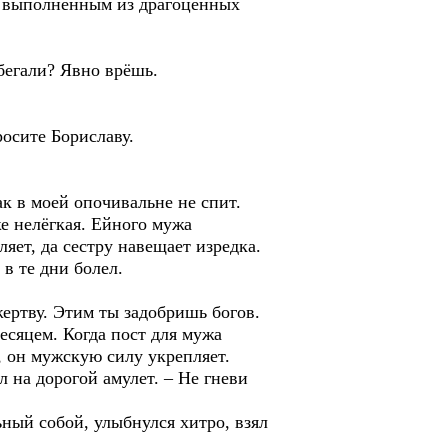
, выполненным из драгоценных
абегали? Явно врёшь.
росите Бориславу.
ак в моей опочивальне не спит.
же нелёгкая. Ейного мужа
ляет, да сестру навещает изредка.
 в те дни болел.
ертву. Этим ты задобришь богов.
месяцем. Когда пост для мужа
, он мужскую силу укрепляет.
л на дорогой амулет. – Не гневи
ный собой, улыбнулся хитро, взял