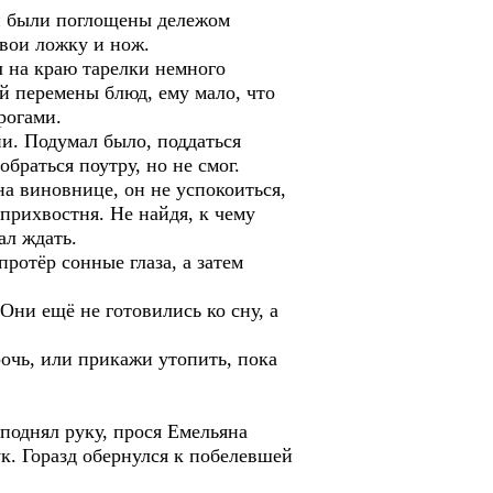
ки были поглощены дележом
свои ложку и нож.
 на краю тарелки немного
ой перемены блюд, ему мало, что
рогами.
и. Подумал было, поддаться
браться поутру, но не смог.
на виновнице, он не успокоиться,
прихвостня. Не найдя, к чему
ал ждать.
ротёр сонные глаза, а затем
ни ещё не готовились ко сну, а
рочь, или прикажи утопить, пока
поднял руку, прося Емельяна
ук. Горазд обернулся к побелевшей