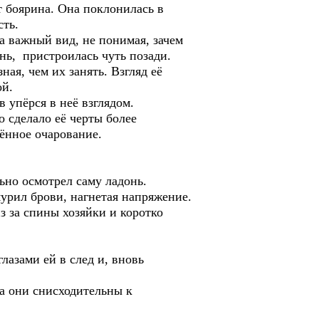
 боярина. Она поклонилась в
сть.
а важный вид, не понимая, зачем
нь, пристроилась чуть позади.
ая, чем их занять. Взгляд её
ой.
 упёрся в неё взглядом.
о сделало её черты более
ённое очарование.
но осмотрел саму ладонь.
мурил брови, нагнетая напряжение.
з за спины хозяйки и коротко
лазами ей в след и, вновь
да они снисходительны к