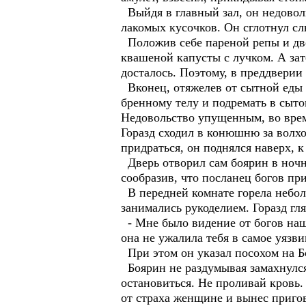
Выйдя в главный зал, он недовол
лакомых кусочков. Он сглотнул сл
Положив себе пареной репы и две
квашеной капусты с лучком. А зате
досталось. Поэтому, в преддвери
Вконец, отяжелев от сытной еды и
бренному телу и подремать в сытом
Недовольство упущенным, во время
Горазд сходил в конюшню за волхо
придраться, он поднялся наверх, 
Дверь отворил сам боярин в ночно
сообразив, что посланец богов пр
В передней комнате горела неболь
занимались рукоделием. Горазд гл
- Мне было видение от богов наши
она не ужалила тебя в самое уязви
При этом он указал посохом на Б
Боярин не раздумывая замахнулся 
остановиться. Не проливай кровь. 
от страха женщине и вынес приго