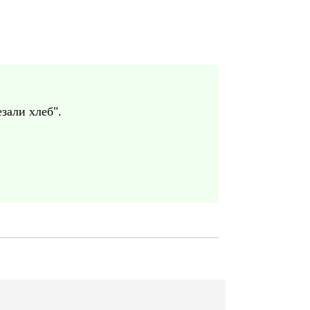
зали хлеб".