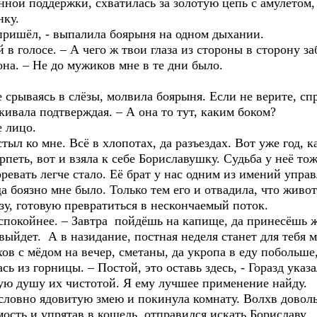
ой поддержки, схватилась за золотую цепь с амулетом
нку.
 пришёл, - выпалила боярыня на одном дыхании.
й в голосе. – А чего ж твои глаза из стороны в сторону з
она. – Не до мужиков мне в те дни было.
 срываясь в слёзы, молвила боярыня. Если не верите, сп
кивала подтверждая. – А она то тут, каким боком?
 лицо.
л ко мне. Всё в хлопотах, да разъездах. Вот уже год, к
петь, вот и взяла к себе Бориславушку. Судьба у неё то
ревать легче стало. Её брат у нас одним из имений управ
да боязно мне было. Только тем его и отвадила, что живот
у, готовую превратиться в нескончаемый поток.
спокойнее. – Завтра пойдёшь на капище, да принесёшь ж
выйдет. А в назидание, постная неделя станет для тебя 
хов с мёдом на вечер, сметаны, да укропа в еду побольше
 из горницы. – Постой, это оставь здесь, - Горазд указа
ую душу их чистотой. Я ему лучшее применение найду.
словно ядовитую змею и покинула комнату. Волхв доволь
мость и упрятав в кошель, отправился искать Бориславу.