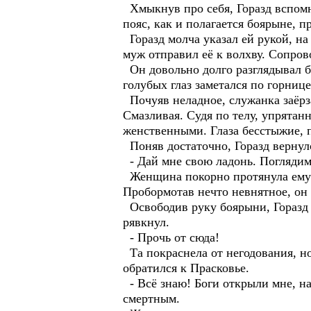
Хмыкнув про себя, Горазд вспомн
пояс, как и полагается боярыне, 
Горазд молча указал ей рукой, на
муж отправил её к волхву. Сопров
Он довольно долго разглядывал бо
голубых глаз заметался по горниц
Почуяв неладное, служанка заёрза
Смазливая. Судя по телу, упрятанн
женственными. Глаза бесстыжие, 
Поняв достаточно, Горазд вернул
- Дай мне свою ладонь. Поглядим,
Женщина покорно протянула ему р
Пробормотав нечто невнятное, он 
Освободив руку боярыни, Горазд б
рявкнул.
- Прочь от сюда!
Та покраснела от негодования, но
обратился к Прасковье.
- Всё знаю! Боги открыли мне, на
смертным.