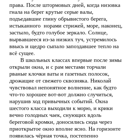
права. После штормовых дней, когда низовка
гнала на берег крутые серые валы,
подъедавшие глину обрывистого берега,
истыканного норами стрижей, море, наконец,
застыло, будто голубое зеркало. Солнце,
вырвавшееся из-за низких туч, устремилось
ввысь и щедро сыпало запоздавшее тепло на
всё сущее.
В школьных классах впервые после зимы
открыли окна, и с рам местами торчали
рваные клочки ваты и газетных полосок,
дрожащие от свежего сквозняка. Николай
чувствовал непонятное волнение, как будто
что-то хорошее вот-вот должно случиться,
нарушив ход привычных событий. Окна
шестого класса выходили к морю, и крики
вечно голодных чаек, снующих вдоль
береговой кромки, доносились сюда через
приоткрытое окно вполне ясно. На горизонте
появилась чёрная точка, постепенно