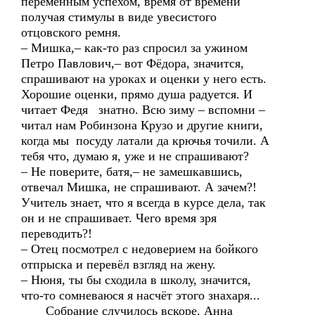
переменным успехом, время от времени
получая стимулы в виде увесистого
отцовского ремня.
– Мишка,– как-то раз спросил за ужином
Петро Павлович,– вот Фёдора, значится,
спрашивают на уроках и оценки у него есть.
Хорошие оценки, прямо душа радуется. И
читает Федя знатно. Всю зиму – вспомни –
читал нам Робинзона Крузо и другие книги,
когда мы посуду латали да крючья точили. А
тебя что, думаю я, уже и не спрашивают?
– Не поверите, батя,– не замешкавшись,
отвечал Мишка, не спрашивают. А зачем?!
Учитель знает, что я всегда в курсе дела, так
он и не спрашивает. Чего время зря
переводить?!
– Отец посмотрел с недоверием на бойкого
отпрыска и перевёл взгляд на жену.
– Нюня, ты бы сходила в школу, значится,
что-то сомневаюся я насчёт этого знахаря...
Собрание случилось вскоре. Анна