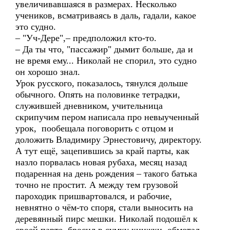
увеличивавшаяся в размерах. Несколько
учеников, всматриваясь в даль, гадали, какое
это судно.
– "Уч-Дере",– предположил кто-то.
– Да ты что, "пассажир" дымит больше, да и
не время ему... Николай не спорил, это судно
он хорошо знал.
Урок русского, показалось, тянулся дольше
обычного. Опять на половинке тетрадки,
служившей дневником, учительница
скрипучим пером написала про невыученный
урок, пообещала поговорить с отцом и
доложить Владимиру Эрнестовичу, директору.
А тут ещё, зацепившись за край парты, как
назло порвалась новая рубаха, месяц назад
подаренная на день рождения – такого батька
точно не простит. А между тем грузовой
пароходик пришвартовался, и рабочие,
невнятно о чём-то споря, стали выносить на
деревянный пирс мешки. Николай подошёл к