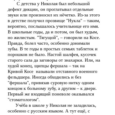
С детства у Николая был небольшой
дефект дикции, он проглатывал отдельные
звуки или произносил их нёчетко. Из-за этого
в детстве получил прозвище "Нукла" – таким,
вероятно, послышалось учительнице его имя.
В школьные годы, да и потом, он был худым,
но жилистым. "Тягущой", – говорили на Косе.
Правда, болел часто, особенно донимали
зубы. В те годы в простых семьях таблеток и
порошков не было. Настой шалфея, кусочек
старого сала да заговоры от знахарки. Или, на
худой конец, щипцы фершала – так на
Кривой Косе называли отставного военного
фельдшера. Иногда обходились и без
"фершала", привязав суровую нитку одним
концом к больному зубу, а другим – к двери.
Первый же входящий поневоле оказывался
"стоматологом".
Учёба в школе у Николая не заладилась,
особенно с русским языком. А тут ещё, с