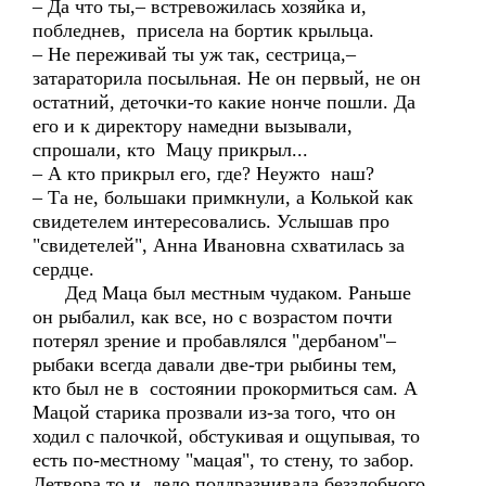
– Да что ты,– встревожилась хозяйка и,
побледнев, присела на бортик крыльца.
– Не переживай ты уж так, сестрица,–
затараторила посыльная. Не он первый, не он
остатний, деточки-то какие нонче пошли. Да
его и к директору намедни вызывали,
спрошали, кто Мацу прикрыл...
– А кто прикрыл его, где? Неужто наш?
– Та не, большаки примкнули, а Колькой как
свидетелем интересовались. Услышав про
"свидетелей", Анна Ивановна схватилась за
сердце.
Дед Маца был местным чудаком. Раньше
он рыбалил, как все, но с возрастом почти
потерял зрение и пробавлялся "дербаном"–
рыбаки всегда давали две-три рыбины тем,
кто был не в состоянии прокормиться сам. А
Мацой старика прозвали из-за того, что он
ходил с палочкой, обстукивая и ощупывая, то
есть по-местному "мацая", то стену, то забор.
Детвора то и дело поддразнивала беззлобного