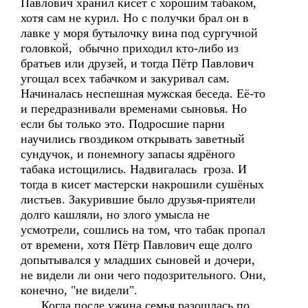
Павлович хранил кисет с хорошим табаком,
хотя сам не курил. Но с получки брал он в
лавке у моря бутылочку вина под сургучной
головкой, обычно приходил кто-либо из
братьев или друзей, и тогда Пётр Павлович
угощал всех табачком и закуривал сам.
Начиналась неспешная мужская беседа. Её-то
и передразнивали временами сыновья. Но
если бы только это. Подросшие парни
научились гвоздиком открывать заветный
сундучок, и понемногу запасы ядрёного
табака истощились. Надвигалась гроза. И
тогда в кисет мастерски накрошили сушёных
листьев. Закурившие было друзья-приятели
долго кашляли, но злого умысла не
усмотрели, сошлись на том, что табак пропал
от времени, хотя Пётр Павлович еще долго
допытывался у младших сыновей и дочери,
не видели ли они чего подозрительного. Они,
конечно, "не видели".
Когда после ужина семья разошлась по