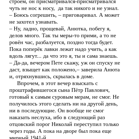
строем, он присматривался-присматривался
чуть не нос к носу, да так никого и не узнал.
– Боюсь согрешить, – приговаривал. А может
не захотел узнавать.
– Ну, ладно, прощевай, Анютка, побегу я,
делов много. Так ты меры-то прими, а то не
ровён час, разбалуется, поздно тогда будет.
Пока поперёк лавки лежат надо учить, а как
вдоль лягут... да что это я, ты и сама знаешь.
– Да-да, вечером Пете скажу, уж он спуску не
даст, взыщет как положено,– заверила Анюта
и, отряхнувшись, скрылась в доме.
Впрочем, в этот вечер взыскать с
проштрафившегося сына Пётр Павлович,
готовый к самым суровым мерам, не смог. Не
получилось этого сделать ни на другой день,
ни в последующие. Он вообще не смог
наказать неслуха, ибо в следующий раз
отцовский порог Николай переступил только
через годы. А пока на дворе был пока еще
мирный 1941-й.