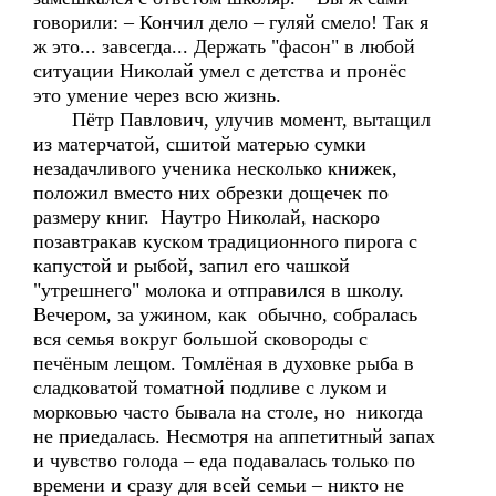
говорили: – Кончил дело – гуляй смело! Так я
ж это... завсегда... Держать "фасон" в любой
ситуации Николай умел с детства и пронёс
это умение через всю жизнь.
Пётр Павлович, улучив момент, вытащил
из матерчатой, сшитой матерью сумки
незадачливого ученика несколько книжек,
положил вместо них обрезки дощечек по
размеру книг. Наутро Николай, наскоро
позавтракав куском традиционного пирога с
капустой и рыбой, запил его чашкой
"утрешнего" молока и отправился в школу.
Вечером, за ужином, как обычно, собралась
вся семья вокруг большой сковороды с
печёным лещом. Томлёная в духовке рыба в
сладковатой томатной подливе с луком и
морковью часто бывала на столе, но никогда
не приедалась. Несмотря на аппетитный запах
и чувство голода – еда подавалась только по
времени и сразу для всей семьи – никто не