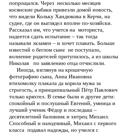
попрощался. Через несколько месяцев
косянские рыбаки привезли домой новость,
что видели Кольку Хандюкова в Керчи, на
судне, где он выглядел вполне по-хозяйски.
Рассказал им, что учится на моториста,
надеется сдать испытание – так тогда
называли экзамен – и хочет плавать. Больше
известий о беглом сыне не поступало,
волнение родителей притупилось, а из школы
Николая по заявлению отца отчислили.
Иногда, взглянув на крошечную
фотографию сына, Анна Ивановна
втихомолку плакала да корила мужа за
строгость, а принципиальный Пётр Павлович
только кряхтел. В семье были и другие дети:
спокойный и послушный Евгений, умница и
лучший ученик Фёдор и последыш –
десятилетний баловник и хитрец Михаил.
Способный и находчивый, Михаил с первого
класса подавал надежды, но учился с