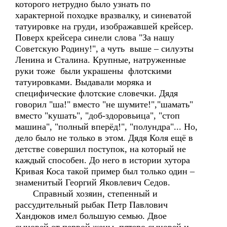
которого нетрудно было узнать по
характерной походке вразвалку, и синеватой
татуировке на груди, изображавшей крейсер.
Поверх крейсера синели слова "За нашу
Советскую Родину!", а чуть выше – силуэты
Ленина и Сталина. Крупные, натруженные
руки тоже были украшены флотскими
татуировками. Выдавали моряка и
специфические флотские словечки. Дядя
говорил "ша!" вместо "не шумите!","шамать"
вместо "кушать", "доб-здоровьица", "стоп
машина", "полный вперёд!", "полундра"... Но,
дело было не только в этом. Дядя Коля ещё в
детстве совершил поступок, на который не
каждый способен. До него в истории хутора
Кривая Коса такой пример был только один –
знаменитый Георгий Яковлевич Седов.
Справный хозяин, степенный и
рассудительный рыбак Петр Павлович
Хандюков имел большую семью. Двое