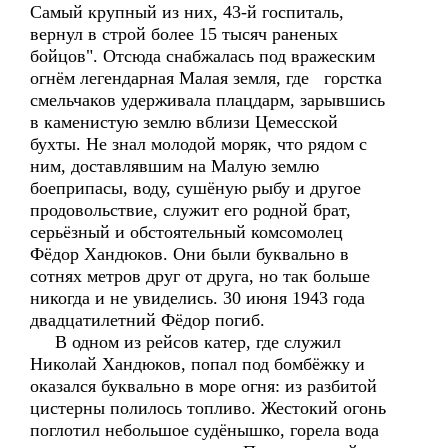
Самый крупный из них, 43-й госпиталь,
вернул в строй более 15 тысяч раненых
бойцов". Отсюда снабжалась под вражеским
огнём легендарная Малая земля, где горстка
смельчаков удерживала плацдарм, зарывшись
в каменистую землю вблизи Цемесской
бухты. Не знал молодой моряк, что рядом с
ним, доставлявшим на Малую землю
боеприпасы, воду, сушёную рыбу и другое
продовольствие, служит его родной брат,
серьёзный и обстоятельный комсомолец
Фёдор Хандюков. Они были буквально в
сотнях метров друг от друга, но так больше
никогда и не увиделись. 30 июня 1943 года
двадцатилетний Фёдор погиб.
В одном из рейсов катер, где служил
Николай Хандюков, попал под бомбёжку и
оказался буквально в море огня: из разбитой
цистерны полилось топливо. Жестокий огонь
поглотил небольшое судёнышко, горела вода