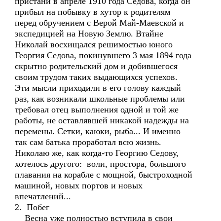
пристани в апреле 1910 года Седова, когда он
прибыл на побывку в хутор к родителям
перед обручением с Верой Май-Маевской и
экспедицией на Новую Землю. Втайне
Николай восхищался решимостью юного
Георгия Седова, покинувшего 3 мая 1894 года
скрытно родительский дом и добившегося
своим трудом таких выдающихся успехов.
Эти мысли приходили в его голову каждый
раз, как возникали школьные проблемы или
требовал отец выполнения одной и той же
работы, не оставлявшей никакой надежды на
перемены. Сетки, каюки, рыба... И именно
так сам батька проработал всю жизнь.
Николаю же, как когда-то Георгию Седову,
хотелось другого: воли, простора, большого
плавания на корабле с мощной, быстроходной
машиной, новых портов и новых
впечатлений...
2. Побег
Весна уже полностью вступила в свои