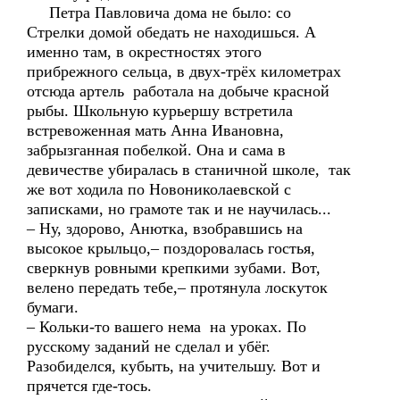
Петра Павловича дома не было: со
Стрелки домой обедать не находишься. А
именно там, в окрестностях этого
прибрежного сельца, в двух-трёх километрах
отсюда артель работала на добыче красной
рыбы. Школьную курьершу встретила
встревоженная мать Анна Ивановна,
забрызганная побелкой. Она и сама в
девичестве убиралась в станичной школе, так
же вот ходила по Новониколаевской с
записками, но грамоте так и не научилась...
– Ну, здорово, Анютка, взобравшись на
высокое крыльцо,– поздоровалась гостья,
сверкнув ровными крепкими зубами. Вот,
велено передать тебе,– протянула лоскуток
бумаги.
– Кольки-то вашего нема на уроках. По
русскому заданий не сделал и убёг.
Разобиделся, кубыть, на учительшу. Вот и
прячется где-тось.