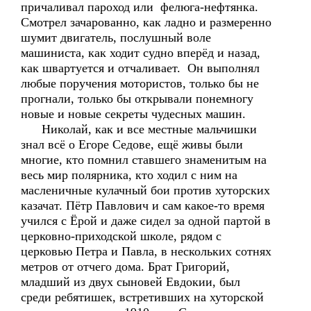
причаливал пароход или фелюга-нефтянка.
Смотрел зачарованно, как ладно и размеренно
шумит двигатель, послушный воле
машиниста, как ходит судно вперёд и назад,
как швартуется и отчаливает. Он выполнял
любые поручения мотористов, только бы не
прогнали, только бы открывали понемногу
новые и новые секреты чудесных машин.
Николай, как и все местные мальчишки
знал всё о Егоре Седове, ещё живы были
многие, кто помнил ставшего знаменитым на
весь мир полярника, кто ходил с ним на
масленичные кулачный бои против хуторских
казачат. Пётр Павлович и сам какое-то время
учился с Ёрой и даже сидел за одной партой в
церковно-приходской школе, рядом с
церковью Петра и Павла, в нескольких сотнях
метров от отчего дома. Брат Григорий,
младший из двух сыновей Евдокии, был
среди ребятишек, встретивших на хуторской