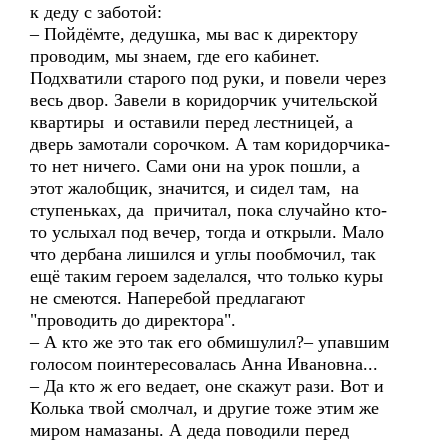
к деду с заботой:
– Пойдёмте, дедушка, мы вас к директору
проводим, мы знаем, где его кабинет.
Подхватили старого под руки, и повели через
весь двор. Завели в коридорчик учительской
квартиры и оставили перед лестницей, а
дверь замотали сорочком. А там коридорчика-
то нет ничего. Сами они на урок пошли, а
этот жалобщик, значится, и сидел там, на
ступеньках, да причитал, пока случайно кто-
то услыхал под вечер, тогда и открыли. Мало
что дербана лишился и углы пообмочил, так
ещё таким героем заделался, что только куры
не смеются. Наперебой предлагают
"проводить до директора".
– А кто же это так его обмишулил?– упавшим
голосом поинтересовалась Анна Ивановна...
– Да кто ж его ведает, оне скажут рази. Вот и
Колька твой смолчал, и другие тоже этим же
миром намазаны. А деда поводили перед