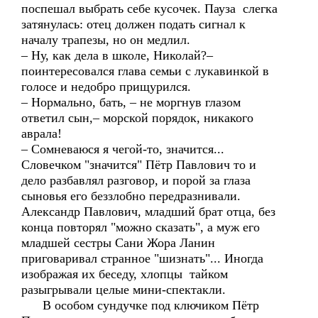
поспешал выбрать себе кусочек. Пауза слегка
затянулась: отец должен подать сигнал к
началу трапезы, но он медлил.
– Ну, как дела в школе, Николай?–
поинтересовался глава семьи с лукавинкой в
голосе и недобро прищурился.
– Нормально, бать, – не моргнув глазом
ответил сын,– морской порядок, никакого
аврала!
– Сомневаюся я чегой-то, значится...
Словечком "значится" Пётр Павлович то и
дело разбавлял разговор, и порой за глаза
сыновья его беззлобно передразнивали.
Александр Павлович, младший брат отца, без
конца повторял "можно сказать", а муж его
младшей сестры Сани Жора Ланин
приговаривал странное "шизнать"... Иногда
изображая их беседу, хлопцы тайком
разыгрывали целые мини-спектакли.
В особом сундучке под ключиком Пётр