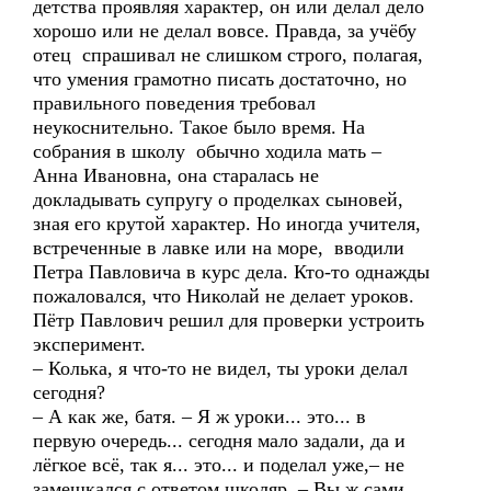
детства проявляя характер, он или делал дело
хорошо или не делал вовсе. Правда, за учёбу
отец спрашивал не слишком строго, полагая,
что умения грамотно писать достаточно, но
правильного поведения требовал
неукоснительно. Такое было время. На
собрания в школу обычно ходила мать –
Анна Ивановна, она старалась не
докладывать супругу о проделках сыновей,
зная его крутой характер. Но иногда учителя,
встреченные в лавке или на море, вводили
Петра Павловича в курс дела. Кто-то однажды
пожаловался, что Николай не делает уроков.
Пётр Павлович решил для проверки устроить
эксперимент.
– Колька, я что-то не видел, ты уроки делал
сегодня?
– А как же, батя. – Я ж уроки... это... в
первую очередь... сегодня мало задали, да и
лёгкое всё, так я... это... и поделал уже,– не
замешкался с ответом школяр. – Вы ж сами