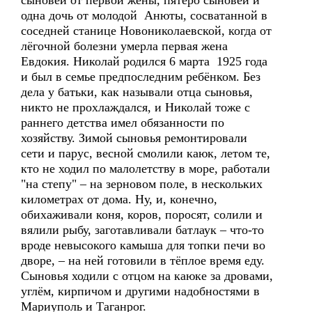
сыновей от первой жены, пятеро сыновей и
одна дочь от молодой Анюты, сосватанной в
соседней станице Новониколаевской, когда от
лёгочной болезни умерла первая жена
Евдокия. Николай родился 6 марта 1925 года
и был в семье предпоследним ребёнком. Без
дела у батьки, как называли отца сыновья,
никто не прохлаждался, и Николай тоже с
раннего детства имел обязанности по
хозяйству. Зимой сыновья ремонтировали
сети и парус, весной смолили каюк, летом те,
кто не ходил по малолетству в море, работали
"на степу" – на зерновом поле, в нескольких
километрах от дома. Ну, и, конечно,
обихаживали коня, коров, поросят, солили и
вялили рыбу, заготавливали батлаук – что-то
вроде невысокого камыша для топки печи во
дворе, – на ней готовили в тёплое время еду.
Сыновья ходили с отцом на каюке за дровами,
углём, кирпичом и другими надобностями в
Мариуполь и Таганрог.