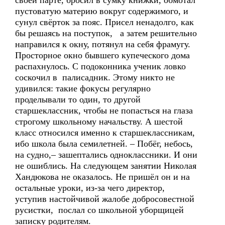
своей парте, бросил в сумку книжки, обмотал
пустоватую материю вокруг содержимого, и
сунул свёрток за пояс. Присел ненадолго, как
бы решаясь на поступок, а затем решительно
направился к окну, потянул на себя фрамугу.
Просторное окно бывшего купеческого дома
распахнулось. С подоконника ученик ловко
соскочил в палисадник. Этому никто не
удивился: такие фокусы регулярно
проделывали то один, то другой
старшеклассник, чтобы не попасться на глаза
строгому школьному начальству. А шестой
класс относился именно к старшеклассникам,
ибо школа была семилетней. – Побёг, небось,
на судно,– зашептались одноклассники. И они
не ошиблись. На следующем занятии Николая
Хандюкова не оказалось. Не пришёл он и на
остальные уроки, из-за чего директор,
уступив настойчивой жалобе добросовестной
русистки, послал со школьной уборщицей
записку родителям.