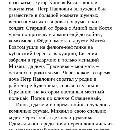
называться хутор Кривая Коса – вошли
оккупанты. Пётр Павлович вынужден был
разместить в большой комнате шумных,
вечно немытых и вороватых румынских
солдат. Старший от брака с Анной сын Костя
ушёл по призыву в армию ещё до войны,
комсомолец Фёдор вместе с другом Митей
Бовтом ушли на фелюге-нефтянке на
кубанский берег в эвакуацию, Евгения
забрали в трудармию и только меньший
Михаил да дочь Прасковья – моя мать –
остались с родителями. Через какое-то время
дочь Пётр Павлович спрятал у родни в
райцентре Будёновке, спасая от угона в
Германию, на котором настаивал местный
полицай Попов по кличке Оглашенный,
Иногда даже и во время войны случались
комичные случаи. Михаил в свою спальню
ходил через "зал", где спали румыны.
Однажды они среди ночи переполошились из-