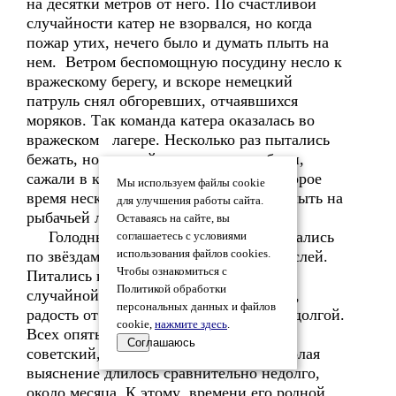
на десятки метров от него. По счастливой
случайности катер не взорвался, но когда
пожар утих, нечего было и думать плыть на
нем. Ветром беспомощную посудину несло к
вражескому берегу, и вскоре немецкий
патруль снял обгоревших, отчаявшихся
моряков. Так команда катера оказалась во
вражеском лагере. Несколько раз пытались
бежать, но каждый раз их ловили, били,
сажали в карцер. И всё же через некоторое
Мы используем файлы cookie
время нескольким морякам удалось уплыть на
для улучшения работы сайта.
рыбачьей лодке.
Оставаясь на сайте, вы
Голодные и оборванные ночью двигались
соглашаетесь с условиями
по звёздам, днём прятались среди зарослей.
использования файлов cookies.
Чтобы ознакомиться с
Питались какой-то травой, ракушками,
Политикой обработки
случайной мелкой рыбёшкой. Впрочем,
персональных данных и файлов
радость от встречи со своими была недолгой.
cookie,
нажмите здесь
.
Всех опять посадили в лагерь, теперь в
Соглашаюсь
советский, – "до выяснения". Для Николая
выяснение длилось сравнительно недолго,
около месяца. К этому времени его родной