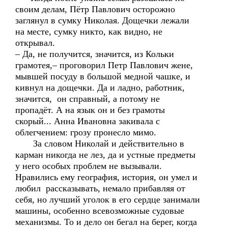
своим делам, Пётр Павлович осторожно
заглянул в сумку Николая. Дощечки лежали
на месте, сумку никто, как видно, не
открывал.
– Да, не получится, значится, из Кольки
грамотея,– проговорил Петр Павлович жене,
мывшей посуду в большой медной чашке, и
кивнул на дощечки. Да и ладно, работник,
значится, он справный, а потому не
пропадёт. А на язык он и без грамоты
скорый... Анна Ивановна закивала с
облегчением: грозу пронесло мимо.
За словом Николай и действительно в
карман никогда не лез, да и устные предметы
у него особых проблем не вызывали.
Нравились ему география, история, он умел и
любил рассказывать, немало прибавляя от
себя, но лучший уголок в его сердце занимали
машины, особенно всевозможные судовые
механизмы. То и дело он бегал на берег, когда