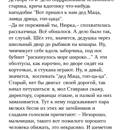
старика, крича вдогонку что-нибудь
наподобие "Вот пришел к нам дед Маца,
ламца дрица, гоп-цаца".
–Да не переживай ты, Нюрка,– спохватилась
рассказчица. Всё обошлося. А дело было так,
от слухай. Шёл это, значится, дедушка через
школьный двор до рыбаков на кошары. Ну,
чимчикует себе вдоль заборчика, под нос
бубнит "раскинулось море широко..." А эти
оболтусы, как нарочно, во дворе сидят на
корточках, в стукана играют. Ну, и давай,
значится, воспевать "дед Маца, гоп-ца-ца".
Старый, нет бы двигал своей дорогой, так
начал петушиться: я, мол Ставраки скажу,
директору, сорванцы этакие, и палкой на них
замахивается. Тут к нему подскакивает пара
мелких бесов из этих же затейников и
сладким голоском причитают: – Нехорошо,
мальчишки, такого вот пожилого хорошего
человека обижать, это некрасиво. И шеметом