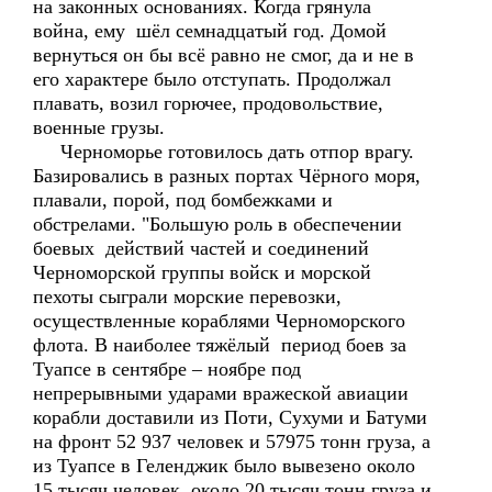
на законных основаниях. Когда грянула
война, ему шёл семнадцатый год. Домой
вернуться он бы всё равно не смог, да и не в
его характере было отступать. Продолжал
плавать, возил горючее, продовольствие,
военные грузы.
Черноморье готовилось дать отпор врагу.
Базировались в разных портах Чёрного моря,
плавали, порой, под бомбежками и
обстрелами. "Большую роль в обеспечении
боевых действий частей и соединений
Черноморской группы войск и морской
пехоты сыграли морские перевозки,
осуществленные кораблями Черноморского
флота. В наиболее тяжёлый период боев за
Туапсе в сентябре – ноябре под
непрерывными ударами вражеской авиации
корабли доставили из Поти, Сухуми и Батуми
на фронт 52 937 человек и 57975 тонн груза, а
из Туапсе в Геленджик было вывезено около
15 тысяч человек, около 20 тысяч тонн груза и