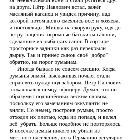
за невыносимой вони и стали ругаться друг
на друга. Пётр Павлович встал, зажёг
масляный каганец и увидел причину, над
которой потом долго смеялись все: и хозяева,
и постояльцы. Мишка на скорую руку, идя до
ветру, нацепил огромные батькины галоши,
сделанные из рыбацких сапог. В сортире
просторные задники как раз перекрыли
дырку. Так и принёс сынок своё "добро"
обратно, на порог румынам.
Иногда бывало не совсем смешно. Когда
румыны зимой, выскакивая ночью, стали
справлять нужду под забором, Петр Павлович
пожаловался немцу, офицеру. Думал, что он
образумит подчинённых веским словом,
поскольку его замечаниям оккупанты не
вняли. Но немец, построив румын, просто
отходил их плетью, куда ни попадя, и велел
всё убрать. Больше подобное не повторялось.
В посёлке немцы никого не убили из
местного населения, но в Германию регулярно