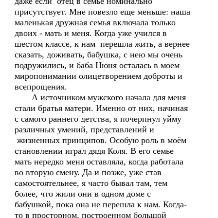
даже если отец в семье номинально
присутствует. Мне повезло еще меньше: наша
маленькая дружная семья включала только
двоих - мать и меня. Когда уже учился в
шестом классе, к нам перешла жить, а вернее
сказать, доживать, бабушка, с нею мы очень
подружились, и баба Нюня осталась в моем
миропонимании олицетворением доброты и
всепрощения.
А источником мужского начала для меня
стали братья матери. Именно от них, начиная
с самого раннего детства, я почерпнул уйму
различных умений, представлений и
жизненных принципов. Особую роль в моём
становлении играл дядя Коля. В его семье
мать нередко меня оставляла, когда работала
во вторую смену. Да и позже, уже став
самостоятельнее, я часто бывал там, тем
более, что жили они в одном доме с
бабушкой, пока она не перешла к нам. Когда-
то в просторном, построенном большой