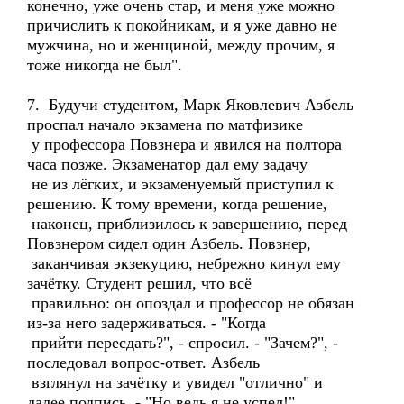
конечно, уже очень стар, и меня уже можно
причислить к покойникам, и я уже давно не
мужчина, но и женщиной, между прочим, я
тоже никогда не был".
7. Будучи студентом, Марк Яковлевич Азбель
проспал начало экзамена по матфизике
у профессора Повзнера и явился на полтора
часа позже. Экзаменатор дал ему задачу
не из лёгких, и экзаменуемый приступил к
решению. К тому времени, когда решение,
наконец, приблизилось к завершению, перед
Повзнером сидел один Азбель. Повзнер,
заканчивая экзекуцию, небрежно кинул ему
зачётку. Студент решил, что всё
правильно: он опоздал и профессор не обязан
из-за него задерживаться. - "Когда
прийти пересдать?", - спросил. - "Зачем?", -
последовал вопрос-ответ. Азбель
взглянул на зачётку и увидел "отлично" и
далее подпись. - "Но ведь я не успел!".