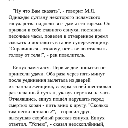
"Ну что Вам сказать", - говорит М.Я.
Однажды султану некоторого исламского
государства надоели все дамы его гарема. Он
призвал к себе главного евнуха, поставил
песочные часы, повелел в отмеренное время
сыскать и доставить в гарем супер-женщину.
"Справишься - озолочу, нет - велю отделить
голову от тела!", - рек повелитель.
Евнух заметался. Первые две попытки не
принесли удачи. Оба раза через пять минут
после уединения вылетала из дверей
изгнанная женщина, следом за ней шествовал
разгневанный султан, указуя перстом на часы.
Отчаявшись, евнух пошёл нарушать перед
смертью коран - пить вино к другу. "Сколько
там песка осталось?", - спросил друг,
выслушав скорбный рассказ евнуха. Евнух
ответил. "Успею", - сказал неоскоплённый,