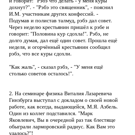
и говорит: "Рэбэ что делать - у меня куры
дохнут?". - "Рэбэ это священник", - пояснил
И.М. участникам других конфессий. -
Подумав и полистав талмуд, рэбэ дал совет.
Через неделю крестьянин пришёл к рэбе и
говорит: "Половина кур сдохла!". Рэбэ, не
долго думая, дал ещё один совет. Прошла ещё
неделя, и огорчённый крестьянин сообщил
рэбэ, что все куры сдохли.
"Как жаль", - сказал рэбэ, - "У меня ещё
столько советов осталось!".
2. На семинаре физика Виталия Лазаревича
Гинзбурга выступал с докладом о своей новой
работе, как всегда, выдающейся, М.Я. Азбель.
Один из коллег подставился. "Марк
Яковлевич, Вы в очередной раз так блестяще
обыграли ларморовский радиус. Как Вам это
удалось?"!