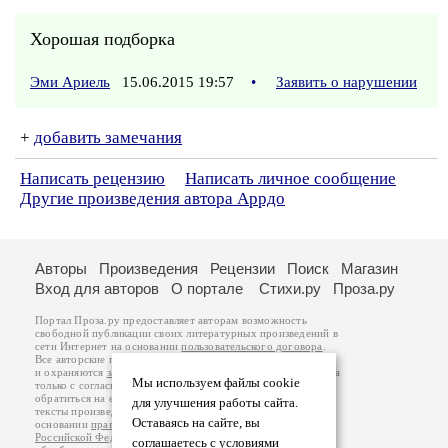
Хорошая подборка
Эми Ариель
15.06.2015 19:57
•
Заявить о нарушении
+
добавить замечания
Написать рецензию
Написать личное сообщение
Другие произведения автора Аррдо
Авторы
Произведения
Рецензии
Поиск
Магазин
Вход для авторов
О портале
Стихи.ру
Проза.ру
Портал Проза.ру предоставляет авторам возможность
свободной публикации своих литературных произведений в
сети Интернет на основании
пользовательского договора
.
Все авторские права на произведения принадлежат авторам
и охраняются
законом
. Перепечатка произведений возможна
Мы используем файлы cookie
только с согласия его автора, к которому вы можете
обратиться на его авторской странице. Ответственность за
для улучшения работы сайта.
тексты произведений авторы несут самостоятельно на
Оставаясь на сайте, вы
основании
правил публикации
и
законодательства
Российской Федерации
. Данные пользователей
соглашаетесь с условиями