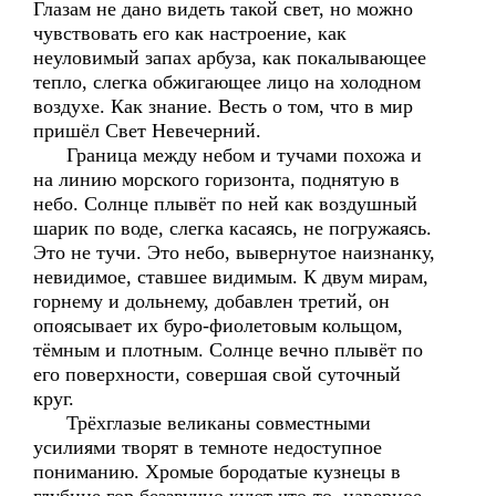
Глазам не дано видеть такой свет, но можно
чувствовать его как настроение, как
неуловимый запах арбуза, как покалывающее
тепло, слегка обжигающее лицо на холодном
воздухе. Как знание. Весть о том, что в мир
пришёл Свет Невечерний.
Граница между небом и тучами похожа и
на линию морского горизонта, поднятую в
небо. Солнце плывёт по ней как воздушный
шарик по воде, слегка касаясь, не погружаясь.
Это не тучи. Это небо, вывернутое наизнанку,
невидимое, ставшее видимым. К двум мирам,
горнему и дольнему, добавлен третий, он
опоясывает их буро-фиолетовым кольщом,
тёмным и плотным. Солнце вечно плывёт по
его поверхности, совершая свой суточный
круг.
Трёхглазые великаны совместными
усилиями творят в темноте недоступное
пониманию. Хромые бородатые кузнецы в