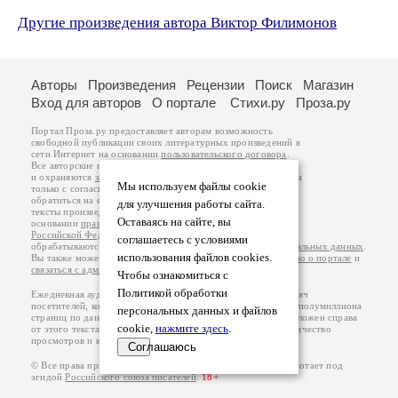
Другие произведения автора Виктор Филимонов
Авторы
Произведения
Рецензии
Поиск
Магазин
Вход для авторов
О портале
Стихи.ру
Проза.ру
Портал Проза.ру предоставляет авторам возможность
свободной публикации своих литературных произведений в
сети Интернет на основании
пользовательского договора
.
Все авторские права на произведения принадлежат авторам
и охраняются
законом
. Перепечатка произведений возможна
Мы используем файлы cookie
только с согласия его автора, к которому вы можете
обратиться на его авторской странице. Ответственность за
для улучшения работы сайта.
тексты произведений авторы несут самостоятельно на
Оставаясь на сайте, вы
основании
правил публикации
и
законодательства
Российской Федерации
. Данные пользователей
соглашаетесь с условиями
обрабатываются на основании
Политики обработки персональных данных
.
использования файлов cookies.
Вы также можете посмотреть более подробную
информацию о портале
и
связаться с администрацией
.
Чтобы ознакомиться с
Политикой обработки
Ежедневная аудитория портала Проза.ру – порядка 100 тысяч
посетителей, которые в общей сумме просматривают более полумиллиона
персональных данных и файлов
страниц по данным счетчика посещаемости, который расположен справа
cookie,
нажмите здесь
.
от этого текста. В каждой графе указано по две цифры: количество
просмотров и количество посетителей.
Соглашаюсь
© Все права принадлежат авторам, 2000-2026. Портал работает под
эгидой
Российского союза писателей
.
18+