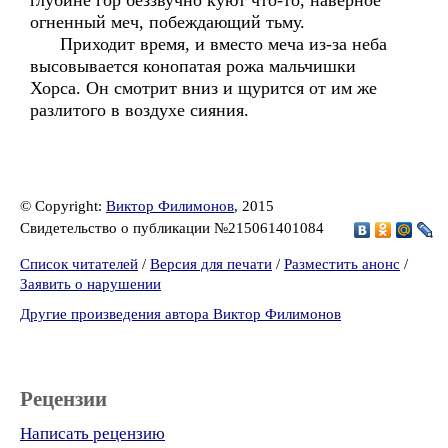
глубине гор беззвучно куют что-то, наверное
огненный меч, побеждающий тьму.
Приходит время, и вместо меча из-за неба
высовывается конопатая рожа мальчишки
Хорса. Он смотрит вниз и щурится от им же
разлитого в воздухе сияния.
© Copyright:
Виктор Филимонов
, 2015
Свидетельство о публикации №215061401084
Список читателей
/
Версия для печати
/
Разместить анонс
/
Заявить о нарушении
Другие произведения автора Виктор Филимонов
Рецензии
Написать рецензию