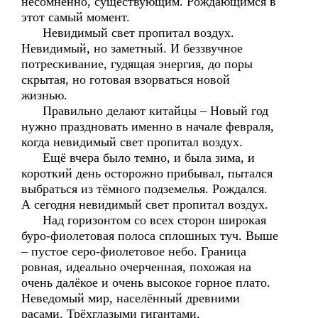
несомненно, существующим. Рождающимся в
этот самый момент.
Невидимый свет пропитал воздух.
Невидимый, но заметный. И беззвучное
потрескивание, гудящая энергия, до поры
скрытая, но готовая взорваться новой
жизнью.
Правильно делают китайцы – Новый год
нужно праздновать именно в начале февраля,
когда невидимый свет пропитал воздух.
Ещё вчера было темно, и была зима, и
короткий день осторожно прибывал, пытался
выбраться из тёмного подземелья. Рождался.
А сегодня невидимый свет пропитал воздух.
Над горизонтом со всех сторон широкая
буро-фиолетовая полоса сплошных туч. Выше
– пустое серо-фиолетовое небо. Граница
ровная, идеально очерченная, похожая на
очень далёкое и очень высокое горное плато.
Неведомый мир, населённый древними
расами. Трёхглазыми гигантами,