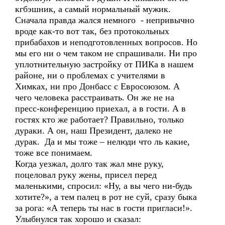
кгбэшник, а самый нормальный мужик.
Сначала правда жался немного - непривычно
вроде как-то вот так, без протокольных
прибабахов и неподготовленных вопросов. Но
мы его ни о чем таком не спрашивали. Ни про
уплотнительную застройку от ПИКа в нашем
районе, ни о проблемах с учителями в
Химках, ни про Донбасс с Евросоюзом. А
чего человека расстраивать. Он же не на
пресс-конференцию приехал, а в гости. А в
гостях кто же работает? Правильно, только
дураки. А он, наш Президент, далеко не
дурак. Да и мы тоже – нелюди что ль какие,
тоже все понимаем.
Когда уезжал, долго так жал мне руку,
поцеловал руку жены, присел перед
маленькими, спросил: «Ну, а вы чего ни-будь
хотите?», а тем палец в рот не суй, сразу быка
за рога: «А теперь ты нас в гости пригласи!».
Улыбнулся так хорошо и сказал: