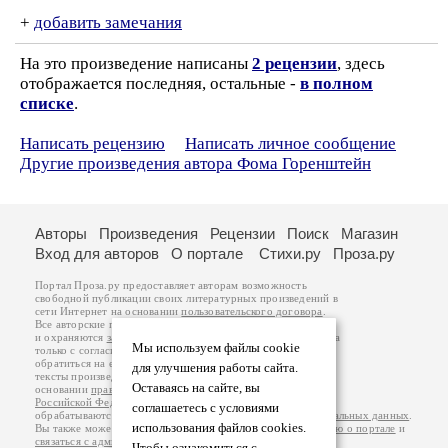
+
добавить замечания
На это произведение написаны
2 рецензии
, здесь
отображается последняя, остальные -
в полном
списке
.
Написать рецензию
Написать личное сообщение
Другие произведения автора Фома Горенштейн
Авторы
Произведения
Рецензии
Поиск
Магазин
Вход для авторов
О портале
Стихи.ру
Проза.ру
Портал Проза.ру предоставляет авторам возможность
свободной публикации своих литературных произведений в
сети Интернет на основании
пользовательского договора
.
Все авторские права на произведения принадлежат авторам
и охраняются
законом
. Перепечатка произведений возможна
Мы используем файлы cookie
только с согласия его автора, к которому вы можете
обратиться на его авторской странице. Ответственность за
для улучшения работы сайта.
тексты произведений авторы несут самостоятельно на
Оставаясь на сайте, вы
основании
правил публикации
и
законодательства
Российской Федерации
. Данные пользователей
соглашаетесь с условиями
обрабатываются на основании
Политики обработки персональных данных
.
использования файлов cookies.
Вы также можете посмотреть более подробную
информацию о портале
и
связаться с администрацией
.