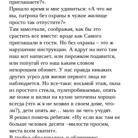
приглашаете?».
Пришло время и мне удивиться: «А что же
вы, патрона без охраны в чужое жилище
просто так отпустите?»
Там замолчали, соображая, как бы это
срастить все вместе: вроде как Самого
приглашали в гости. Но без охраны – это ж
нарушение инструкции. А вдруг на него там
наш кот написает, или пирожком подавится,
или попугай его наш каким словом
нехорошим обзовет. У нас правда никаких
других угроз для жизни первого лица не
наблюдается. Но все-таки: восьмой этаж, окна
из простого стекла, пулепробиваемые, опять
же ножи и вилки на кухне заточены хорошо
всегда (что ж я не хозяин в своем доме, что-
ли?), дети опять же… мало ли чего учудят.
Я решил помочь ребятам: «Ну если вас там не
больше человек десяти –милости просим,
места всем хватит».
В трубке обрадовались и облегченно