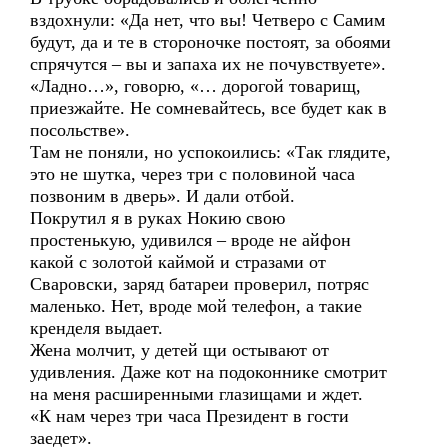
вздохнули: «Да нет, что вы! Четверо с Самим
будут, да и те в стороночке постоят, за обоями
спрячутся – вы и запаха их не почувствуете».
«Ладно…», говорю, «… дорогой товарищ,
приезжайте. Не сомневайтесь, все будет как в
посольстве».
Там не поняли, но успокоились: «Так глядите,
это не шутка, через три с половиной часа
позвоним в дверь». И дали отбой.
Покрутил я в руках Нокию свою
простенькую, удивился – вроде не айфон
какой с золотой каймой и стразами от
Сваровски, заряд батареи проверил, потряс
маленько. Нет, вроде мой телефон, а такие
кренделя выдает.
Жена молчит, у детей щи остывают от
удивления. Даже кот на подоконнике смотрит
на меня расширенными глазищами и ждет.
«К нам через три часа Президент в гости
заедет».