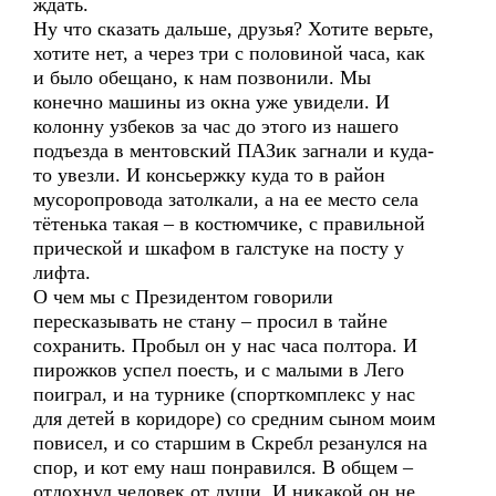
ждать.
Ну что сказать дальше, друзья? Хотите верьте,
хотите нет, а через три с половиной часа, как
и было обещано, к нам позвонили. Мы
конечно машины из окна уже увидели. И
колонну узбеков за час до этого из нашего
подъезда в ментовский ПАЗик загнали и куда-
то увезли. И консьержку куда то в район
мусоропровода затолкали, а на ее место села
тётенька такая – в костюмчике, с правильной
прической и шкафом в галстуке на посту у
лифта.
О чем мы с Президентом говорили
пересказывать не стану – просил в тайне
сохранить. Пробыл он у нас часа полтора. И
пирожков успел поесть, и с малыми в Лего
поиграл, и на турнике (спорткомплекс у нас
для детей в коридоре) со средним сыном моим
повисел, и со старшим в Скребл резанулся на
спор, и кот ему наш понравился. В общем –
отдохнул человек от души. И никакой он не