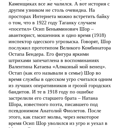
Каменщиках все же чалился. А вот история с
другим узником не столь очевидна. На
просторах Интернета можно встретить байку
о том, что в 1922 году Таганку случаем
«посетил» Осип Беньяминович Шор –
авантюрист, мошенник и одно время (1918)
инспектор одесского угрозыска. Говорят, Шор
послужил прототипом Великого Комбинатора
Остапа Бендера. Его фигура яркими
штрихами запечатлена в воспоминаниях
Валентина Катаева «Алмазный мой венец».
Остап (как его называли в семье) Шор во
время службы в одесском угро считался одним
из лучших оперативников и грозой городских
бандитов. И те в 1918 году по ошибке
застрелили его старшего брата – Натана
Шора, известного поэта, писавшего под
псевдонимом Анатолий Фиолетов. После
этого, как гласит молва, через некоторое
время Осип Шор уволился из угро и уехал в