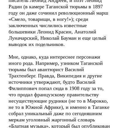
писатель Леонид Андреев, и поэт Леонид
Радин (в камере Таганской тюрьмы в 1897
году он даже сочинил революционный марш
«Смело, товарищи, в ногу!»); среди
заключенных числились известные
большевики Леонид Красин, Анатолий
Луначарский, Николай Бауман и еще целый
выводок их подельников.
Мне, однако, куда интереснее персонажи
иного рода. Например, узником Таганской
тюрьмы был авантюрист Василий
Трахтенберг. Правда, Википедия и другие
источники утверждают, будто Василий
Филиппович попал сюда в 1908 году за то,
что продал французскому правительству
несуществующие рудники (не то в Марокко,
не то в Южной Африке), и именно в Таганке
собрал уникальный даже по сегодняшним
меркам уголовный жаргонный словарь
«Блатная музыка», который был опубликован