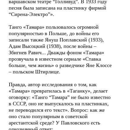
варшавском театре “Голливуд”. В 1933 году
песня была записана на пластинку фирмой
“Сирена-Электро”».
Танго «Тамара» пользовалось огромной
популярностью в Польше, до войны его
записали также Януш Поплавский (1933),
Адам Высоцкий (1938), после войны –
Збигнев Равич... Дважды фоном «Тамара»
прозвучала в известном сериале «Ставка
больше, чем жизнь» о разведчике Яне Клоссе
– польском Штирлице.
Правда, автор исследования о том, как
«Тамара» превратилась в «Таганку», делает
оговорку: «Танго “Тамара” не было известно
в СССР, оно не выпускалось на пластинках,
не переводился его текст». Вопрос: как же
оно стало популярным в советской
арестантской среде? У Павловского есть
однозначный ответ: