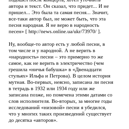
автора и текст. Он сказал, что придет... И не
пришел... Это была та самая песня... Значит,
все-таки автор был, не может быть, что эта
песня народная. Я не верю в народность
песен» [ http://news.online.ua/ukr/73970/ ].
Ну, вообще-то автор есть у любой песни, в
том числе и у народной. А не верить в
«народность» песни – это примерно то же
самое, как не верить в электричество (чем
грешила «ничья бабушка» в «Двенадцати
стульях» Ильфа и Петрова). В целом история
мутная. Во-первых, неясно, записана ли песня
в тетрадь в 1932 или 1934 году или же
записана позже, но помечена этими датами со
слов исполнителя. Во-вторых, за многие годы
исследований «низовой» песни я убедился,
что у многих таких произведений существует
до десятка «авторов».