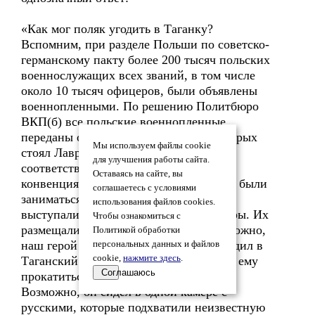
«Как мог поляк угодить в Таганку?
Вспомним, при разделе Польши по советско-
германскому пакту более 200 тысяч польских
военнослужащих всех званий, в том числе
около 10 тысяч офицеров, были объявлены
военнопленными. По решению Политбюро
ВКП(б) все польские военнопленные
переданы органам НКВД, во главе которых
Мы используем файлы cookie
стоял Лаврентий Берия. Это не
для улучшения работы сайта.
соответствовало Гаагской и Женевской
Оставаясь на сайте, вы
конвенциям (военнопленными должны были
соглашаетесь с условиями
заниматься армейские), против чего
использования файлов cookies.
выступали отдельные польские офицеры. Их
Чтобы ознакомиться с
размещали в нескольких лагерях. Возможно,
Политикой обработки
наш герой – один из них, и потому угодил в
персональных данных и файлов
cookie,
нажмите здесь
.
Таганский централ, для чего пришлось ему
Соглашаюсь
прокатиться в “столыпинском” вагоне.
Возможно, он сидел в одной камере с
русскими, которые подхватили неизвестную