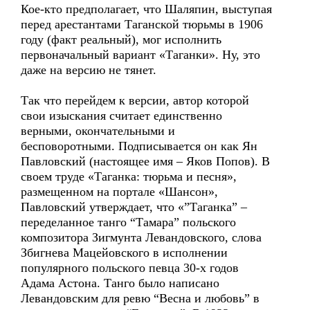
Кое-кто предполагает, что Шаляпин, выступая
перед арестантами Таганской тюрьмы в 1906
году (факт реальный), мог исполнить
первоначальный вариант «Таганки». Ну, это
даже на версию не тянет.
Так что перейдем к версии, автор которой
свои изыскания считает единственно
верными, окончательными и
бесповоротными. Подписывается он как Ян
Павловский (настоящее имя – Яков Попов). В
своем труде «Таганка: тюрьма и песня»,
размещенном на портале «Шансон»,
Павловский утверждает, что «”Таганка” –
переделанное танго “Тамара” польского
композитора Зигмунта Левандовского, слова
Збигнева Мацейовского в исполнении
популярного польского певца 30-х годов
Адама Астона. Танго было написано
Левандовским для ревю “Весна и любовь” в