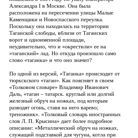
Александра I в Москве. Она была
расположена на пересечении улицы Малые
Каменщики и Новоспасского переулка.
Поскольку она находилась на территории
Таганской слободы, вблизи от Таганских
ворот и одноименной площади,
неудивительно, что и «окрестили» ее на
«таганский» лад. Но откуда произошло само
слово «таганка» и что оно значит?
По одной из версий, «Таганка» происходит от
тюркскского «таган». Как поясняет в своем
«Толковом словаре» Владимир Иванович
Даль, «таган – татарск. круглый или долгий
железный обруч на ножках, под которым
разводят огонь, ставя на него варево;
треножник». «Толковый словарь иностранных
слов Л. П. Крысина» дает более подробное
описание: «Металлический обруч на ножках,
служащий подставкой для чугуна, котла при