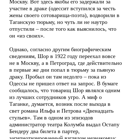
Москву. Вот здесь якобы его задержали за
участие в драке (одессит вступился за честь
жены своего сотоварища-поэта), водворили в
Таганскую тюрьму, но чуть ли не наутро
отпустили – после того как выяснилось, что
он «из своих».
Однако, согласно другим биографическим
сведениям, Шор в 1922 году переехал вовсе
не в Москву, а в Петроград, где действительно
в первые же дни попал в тюрьму за пьяную
драку. Пробыл он там недолго – пока из
Одессы не пришел ответ на запрос. В бумаге
сообщалось, что товарищ Шор являлся одним
из лучших сотрудников угро. А миф о
Таганке, думается, возник после выхода в
свет романа Ильфа и Петрова «Двенадцать
стульев». Там в одном из эпизодов
администратор театра Колумба выдал Остапу
Бендеру два билета в партер,
загипнотизированный взглядом незнакомца: