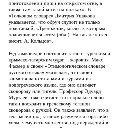
приготовлении пищи на открытом огне, а
также сам такой котел на ножках». В
«Толковом словаре» Дмитрия Ушакова
указывается, что обруч служит не только
подставкой: «Треножник, козлы, к которым
подвешивается котел (обл.). На тагане котел
висит. А. Кольцов».
Ряд языковедов соотносит таган с турецким и
крымско-татарским tygan – жаровня. Макс
Фасмер в своем «Этимологическом словаре
русского языка» указывает, что слово
заимствовано татарами и турками из
новогреческого языка, где оно означает
сковороду или тигель. Профессор Эдуард
Мурзаев тоже считает, что тюркское слово
таган восходит к греческому теганон –
сковорода с ручкой. Он также заявляет, что в
географии под таганом разумеется гора либо
холм, чему есть множество подтверждений в