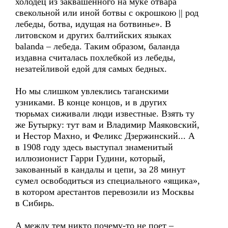
холодец из заквашенного на муке отвара
свекольной или иной ботвы с окрошкою || род
лебеды, ботва, идущая на ботвинье». В
литовском и других балтийских языках
balanda – лебеда. Таким образом, баланда
издавна считалась похлебкой из лебеды,
незатейливой едой для самых бедных.
Но мы слишком увлеклись таганскими
узниками. В конце концов, и в других
тюрьмах сиживали люди известные. Взять ту
же Бутырку: тут вам и Владимир Маяковский,
и Нестор Махно, и Феликс Дзержинский... А
в 1908 году здесь выступал знаменитый
иллюзионист Гарри Гудини, который,
закованный в кандалы и цепи, за 28 минут
сумел освободиться из специального «ящика»,
в котором арестантов перевозили из Москвы
в Сибирь.
А между тем никто почему-то не поет –