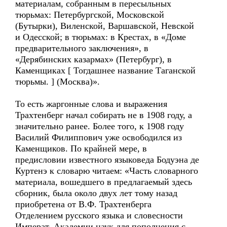
материалам, собранным в пересыльных
тюрьмах: Петербургской, Московской
(Бутырки), Виленской, Варшавской, Невской
и Одесской; в тюрьмах: в Крестах, в «Доме
предварительного заключения», в
«Дерябинских казармах» (Петербург), в
Каменщиках [ Тогдашнее название Таганской
тюрьмы. ] (Москва)».
То есть жаргонные слова и выражения
Трахтенберг начал собирать не в 1908 году, а
значительно ранее. Более того, к 1908 году
Василий Филиппович уже освободился из
Каменщиков. По крайней мере, в
предисловии известного языковеда Бодуэна де
Куртенэ к словарю читаем: «Часть словарного
материала, вошедшего в предлагаемый здесь
сборник, была около двух лет тому назад
приобретена от В.Ф. Трахтенберга
Отделением русского языка и словесности
Императ. Академии наук для пополнения с