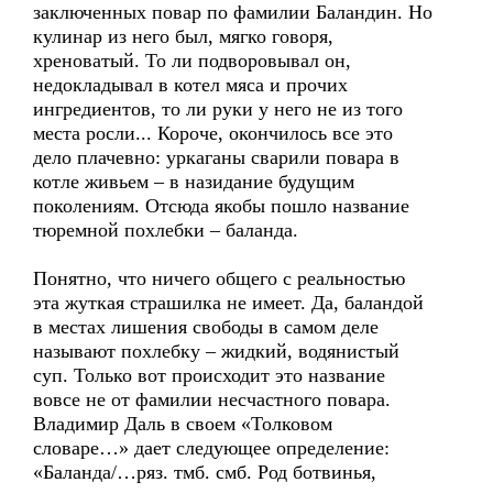
заключенных повар по фамилии Баландин. Но
кулинар из него был, мягко говоря,
хреноватый. То ли подворовывал он,
недокладывал в котел мяса и прочих
ингредиентов, то ли руки у него не из того
места росли... Короче, окончилось все это
дело плачевно: уркаганы сварили повара в
котле живьем – в назидание будущим
поколениям. Отсюда якобы пошло название
тюремной похлебки – баланда.
Понятно, что ничего общего с реальностью
эта жуткая страшилка не имеет. Да, баландой
в местах лишения свободы в самом деле
называют похлебку – жидкий, водянистый
суп. Только вот происходит это название
вовсе не от фамилии несчастного повара.
Владимир Даль в своем «Толковом
словаре…» дает следующее определение:
«Баланда/…ряз. тмб. смб. Род ботвинья,