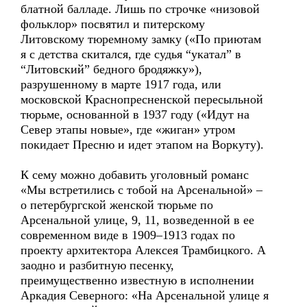
блатной балладе. Лишь по строчке «низовой
фольклор» посвятил и питерскому
Литовскому тюремному замку («По приютам
я с детства скитался, где судья “укатал” в
“Литовский” бедного бродяжку»),
разрушенному в марте 1917 года, или
московской Краснопресненской пересыльной
тюрьме, основанной в 1937 году («Идут на
Север этапы новые», где «жиган» утром
покидает Пресню и идет этапом на Воркуту).
К сему можно добавить уголовный романс
«Мы встретились с тобой на Арсенальной» –
о петербургской женской тюрьме по
Арсенальной улице, 9, 11, возведенной в ее
современном виде в 1909–1913 годах по
проекту архитектора Алексея Трамбицкого. А
заодно и разбитную песенку,
преимущественно известную в исполнении
Аркадия Северного: «На Арсенальной улице я