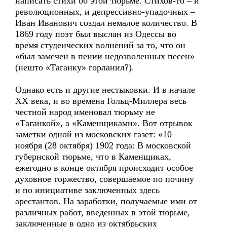
написать стихи об этой тюрьме. Стихов-то – и
революционных, и депрессивно-упадочных –
Иван Иванович создал немалое количество. В
1869 году поэт был выслан из Одессы во
время студенческих волнений за то, что он
«был замечен в пении недозволенных песен»
(нешто «Таганку» горланил?).
Однако есть и другие нестыковки. И в начале
ХХ века, и во времена Гольц-Миллера весь
честной народ именовал тюрьму не
«Таганкой», а «Каменщиками». Вот отрывок
заметки одной из московских газет: «10
ноября (28 октября) 1902 года: В московской
губернской тюрьме, что в Каменщиках,
ежегодно в конце октября происходит особое
духовное торжество, совершаемое по почину
и по инициативе заключенных здесь
арестантов. На заработки, получаемые ими от
различных работ, введенных в этой тюрьме,
заключенные в одно из октябрьских