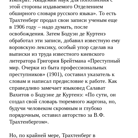
этой стороны издаваемого Отделением
обширного словаря русского языка». То есть
Трахтенберг продал свои записи ученым еще
в 1906 году – надо думать, после
освобождения. Затем Бодуэн де Куртенэ
обработал эти записи, добавил известную ему
воровскую лексику, особый упор сделав на
выписки из труда известного киевского
литератора Григория Брейтмана «Преступный
мир. Очерки из быта профессиональных
преступников» (1901), составил указатель к
словам и написал предисловие к работе. Как
справедливо замечает языковед Салават
Вахитов о Бодуэне де Куртенэ: «По сути, он
создал свой словарь тюремного жаргона, но,
будучи человеком скромным и глубоко
порядочным, оставил авторство за В.Ф.
Трахтенбергом».
Но, по крайней мере, Трахтенберг в