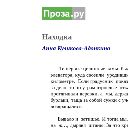
Находка
Анна Куликова-Адонкина
Те первые целинные зимы были 
элеватора, куда свозили уродивш
километре. Если градусник показ
за дело, то по утрам взрослые от
протягивали веревки, а мы, держа
бурлаки, таща за собой сумки с 
возвращались.
Бывало и затишье. И тогда мы, д
на ж…, дырявя штаны. За что кре