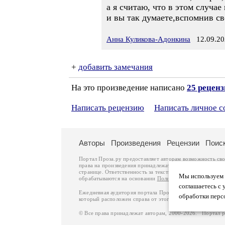
а я считаю, что в этом случа
и вы так думаете,вспомнив св
Анна Куликова-Адонкина
12.09.20
+
добавить замечания
На это произведение написано
25 рецен
Написать рецензию
Написать личное 
Авторы
Произведения
Рецензии
Поис
Портал Проза.ру предоставляет авторам возможность св
права на произведения принадлежат авторам и охраняют
странице. Ответственность за тексты произведений авто
Мы используем ф
обрабатываются на основании
Политики обработки перс
соглашаетесь с 
Ежедневная аудитория портала Проза.ру – порядка 100 
обработки перс
который расположен справа от этого текста. В каждой гр
© Все права принадлежат авторам, 2000-2026. Портал 