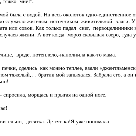
, тяжко мне!".
й была с водой. На весь околоток одно-единственное оз
ко служило жителям источником живительной влаги. 
ата или совок. Как только падал снег, первоцелинники н
лучаев жизни. А вот когда мороз сковывал озеро, туда 
це, вроде, потеплело,-наполнила как-то мама.
чки, оделись как можно теплее, взяли «джентльменск
ом тяжелый,… братик мой запыхался. Забрала его, а он 
ьно!
спросила, морщась и прыгая на одной ноге.
ая!
ительно, десятка. Де-сят-ка!Я уже понимала