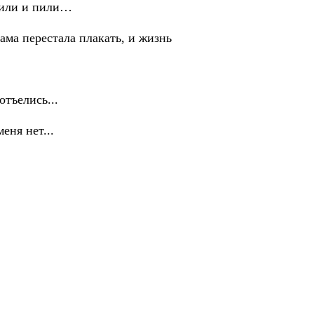
пили и пили…
ма перестала плакать, и жизнь
тъелись...
еня нет...