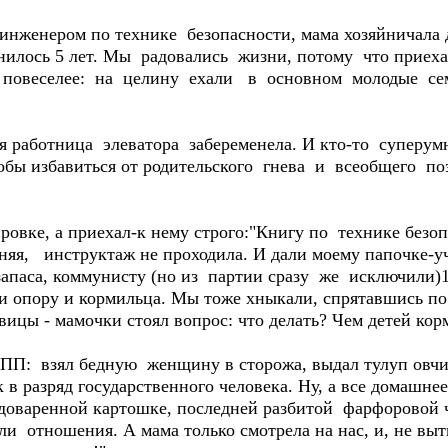
нженером по технике безопасности, мама хозяйничала до
нилось 5 лет. Мы радовались жизни, потому что приеха
 и повеселее: на целину ехали в основном молодые се
аботница элеватора забеременела. И кто-то суперумн
тобы избавиться от родительского гнева и всеобщего по
овке, а приехал-к нему строго:"Книгу по технике без
няя, инструктаж не проходила. И дали моему папочке-у
апаса, коммунисту (но из партии сразу же исключили)
ли опору и кормильца. Мы тоже хныкали, спрятавшись по
авицы - мамочки стоял вопрос: что делать? Чем детей кор
П: взял бедную женщину в сторожа, выдал тулуп овчи
 в разряд государственного человека. Ну, а все домашне
доваренной картошке, последней разбитой фарфоровой 
ли отношения. А мама только смотрела на нас, и, не вы