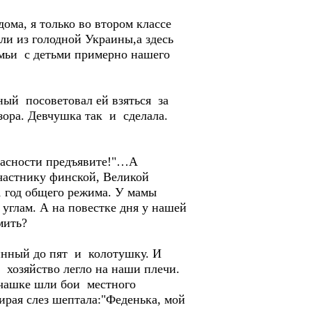
ма, я только во втором классе
ли из голодной Украины,а здесь
мьи с детьми примерно нашего
ый посоветовал ей взяться за
зора. Девчушка так и сделала.
опасности предъявите!"…А
частнику финской, Великой
1 год общего режима. У мамы
 углам. А на повестке дня у нашей
мить?
нный до пят и колотушку. И
е хозяйство легло на наши плечи.
чашке шли бои местного
тирая слез шептала:"Феденька, мой