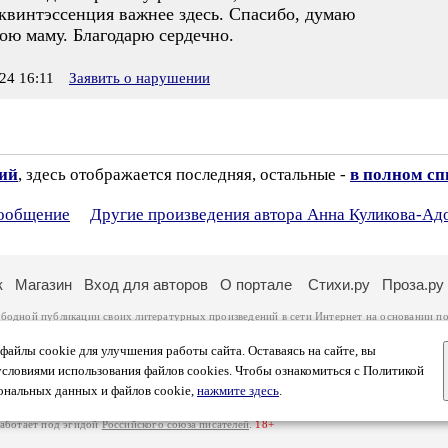
е квинтэссенция важнее здесь. Спасибо, думаю
ою маму. Благодарю сердечно.
24 16:11
Заявить о нарушении
зий
, здесь отображается последняя, остальные -
в полном сп
сообщение
Другие произведения автора Анна Куликова-Ад
к
Магазин
Вход для авторов
О портале
Стихи.ру
Проза.ру
ободной публикации своих литературных произведений в сети Интернет на основании
по
ся
законом
. Перепечатка произведений возможна только с согласия его автора, к котором
ры несут самостоятельно на основании
правил публикации
и
законодательства Российско
айлы cookie для улучшения работы сайта. Оставаясь на сайте, вы
ональных данных
. Вы также можете посмотреть более подробную
информацию о портал
условиями использования файлов cookies. Чтобы ознакомиться с Политикой
тысяч посетителей, которые в общей сумме просматривают более полумиллиона страниц 
ональных данных и файлов cookie,
нажмите здесь
.
афе указано по две цифры: количество просмотров и количество посетителей.
работает под эгидой
Российского союза писателей
.
18+