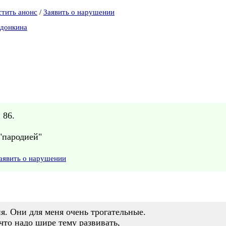
стить анонс
/
Заявить о нарушении
Адонкина
 86.
"пародией"
аявить о нарушении
я. Они для меня очень трогательные.
что надо шире тему развивать,