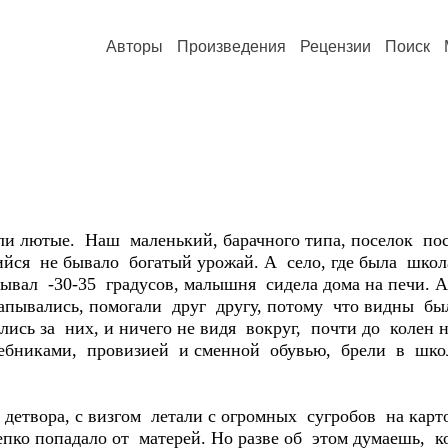
Авторы
Произведения
Рецензии
Поиск
лютые. Наш маленький, барачного типа, поселок по
ийся не бывало богатый урожай. А село, где была шко
ывал -30-35 градусов, малышня сидела дома на печи. 
капывались, помогали друг другу, потому что видны был
лись за них, и ничего не видя вокруг, почти до колен 
учебниками, провизией и сменной обувью, брели в шко
етвора, с визгом летали с огромных сугробов на карт
пко попадало от матерей. Но разве об этом думаешь, 