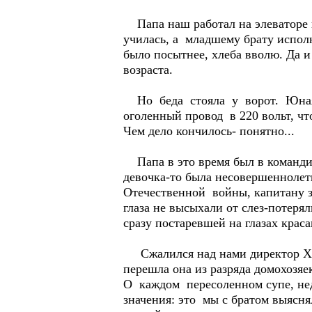
Папа наш работал на элеваторе и
училась, а младшему брату испол
было посытнее, хлеба вволю. Да
возраста.
Но беда стояла у ворот. Юная р
оголенный провод в 220 вольт, ч
Чем дело кончилось- понятно...
Папа в это время был в командир
девочка-то была несовершеннолет
Отечественной войны, капитану з
глаза не высыхали от слез-потеря
сразу постаревшей на глазах крас
Сжалился над нами директор ХП
перешла она из разряда домохозяек
О каждом пересоленном супе, не
значения: это мы с братом выясня