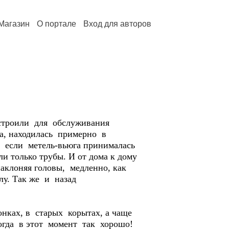
Магазин
О портале
Вход для авторов
строили для обслуживания
ла, находилась примерно в
А если метель-вьюга принималась
и только трубы. И от дома к дому
наклоняя головы, медленно, как
лу. Так же и назад
онках, в старых корытах, а чаще
когда в этот момент так хорошо!