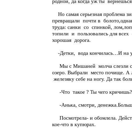
родной, да когда уж ты вернешься
Но самая серьезная проблема зимо
превращали почти в болото,одна
труда: санки со спинкой, лом,лоп
топили и пользовались для всех с
хорошая дорога.
-Детки, вода кончилась…И на ули
Мы с Мишаней молча слезли с пе
озеро. Выбрали место почище. А л
железяку себе на ногу. Да так бол
-Что такое ? Ты чего кричишь?- 
-Анька, смотри, денежка.Больш
Посмотрела- и обомлела. Действ
кое-что в купюрах.