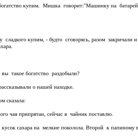
огатство купим. Мишка говорит:"Машинку на батарейка
аме.
 сладкого купим, - будто сговорясь, разом закричали и
вки сахара.
вы такое богатство раздобыли?
ассказывали о нашей находке.
м сказала:
го чая припрятан, сейчас я чайник поставлю.
усок сахара на мелкие поколола. Второй к папиному 