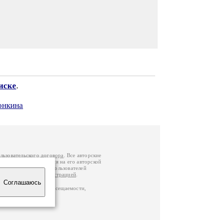
иске
.
онкина
льзовательского договора
. Все авторские
у вы можете обратиться на его авторской
й Федерации
. Данные пользователей
е
и
связаться с администрацией
.
Соглашаюсь
по данным счетчика посещаемости,