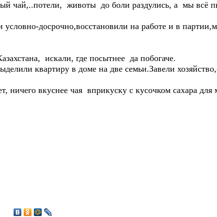
ай,..потели, животы до боли раздулись, а мы всё 
словно-досрочно,восстановили на работе и в партии,ма
ахстана, искали, где посытнее да побогаче.
делили квартиру в доме на две семьи.Завели хозяйство,о
 ничего вкуснее чая вприкуску с кусочком сахара для м
5