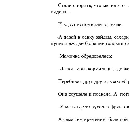
Стали спорить, что мы на это б
видела…
И вдруг вспомнили о м
-А давай в лавку зайдем, сахарку
купили аж две большие голо
Мамочка обрадовалась:
-Детки мои, кормильцы, где же 
Перебивая друг друга, взахлеб р
Она слушала и плакала. А пото
-У меня где то кусочек фруктово
А сама тем временем большой к