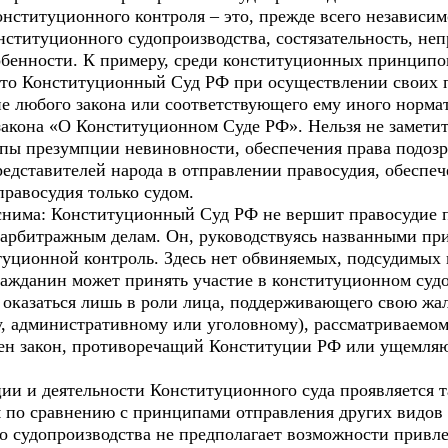
ституционного контроля – это, прежде всего независимос
онституционного судопроизводства, состязательность, не
собенности. К примеру, среди конституционных принцип
, что Конституционный Суд РФ при осуществлении своих
е любого закона или соответствующего ему иного нормат
акона «О Конституционном Суде РФ». Нельзя не заметит
ы презумпции невиновности, обеспечения права подозр
редставителей народа в отправлении правосудия, обеспе
равосудия только судом.
снима: Конституционный Суд РФ не вершит правосудие 
арбитражным делам. Он, руководствуясь названными при
ионной контроль. Здесь нет обвиняемых, подсудимых и
Гражданин может принять участие в конституционном су
оказаться лишь в роли лица, поддерживающего свою жало
у, административному или уголовному), рассматриваемом
ен закон, противоречащий Конституции РФ или ущемля
и и деятельности Конституционного суда проявляется та
 по сравнению с принципами отправления других видов
о судопроизводства не предполагает возможности привл