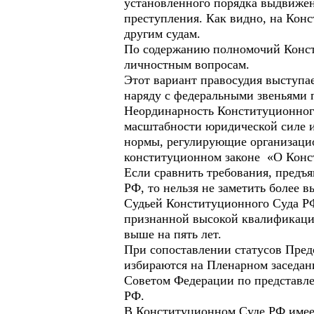
установленного порядка выдвижен
преступления. Как видно, на Кон
другим судам.
По содержанию полномочий Конст
личностным вопросам.
Этот вариант правосудия выступае
наряду с федеральными звеньями 
Неординарность Конституционного
масштабности юридической силе 
нормы, регулирующие организаци
конституционном законе «О Конс
Если сравнить требования, предъ
РФ, то нельзя не заметить более 
Судьей Конституционного Суда РФ
признанной высокой квалификацие
выше на пять лет.
При сопоставлении статусов Пред
избираются на Пленарном заседан
Советом Федерации по представл
РФ.
В Конституционном Суде РФ имеет