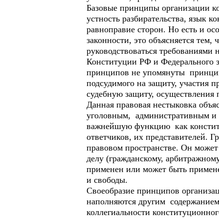
Базовые принципы организации кон
устность разбирательства, язык к
равноправие сторон. Но есть и о
законности, это объясняется тем
руководствоваться требованиями н
Конституции РФ и Федерального з
принципов не упомянуты принцип
подсудимого на защиту, участия п
судебную защиту, осуществления п
Данная правовая нестыковка объя
уголовным, административным и 
важнейшую функцию как конституц
ответчиков, их представителей. 
правовом пространстве. Он может 
делу (гражданскому, арбитражном
применен или может быть примен
и свободы.
Своеобразие принципов организаци
наполняются другим содержанием
коллегиальности конституционног