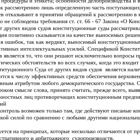
 процедуры и этикета; особенности делопроизводства и 
к рассмотрению лишь определенную часть поступающих 
ев отказывают в принятии обращений к рассмотрению в 
то не соблюдены требования ст. ст. 66 - 67 Закона «О К
от других видов судов конституционные суды рассматрив
дия позитивно сказывается на качестве выносимых решен
я ошибок, так как вердикт, выносимый конституционны
ктивных интеллектуальных усилий. Спецификой Констит
в является то, что они решают исключительно вопросы п
ических обстоятельств во всех случаях, когда это входит
итуционного Суда от других видов судов является нали
тся к числу эффективных средств обеспечения верхове
лавным атрибутом любого демократического государства.
оком смысле слова, принято считать, прежде всего, выя
жностных лиц противоречащих конституционным предпис
ний
онтроль возможен только там, где действуют писаные к
ской силой по сравнению с любыми другими националь
ется на принципах, которые несколько отличаются от п
истративного и арбитражного судопроизводств.