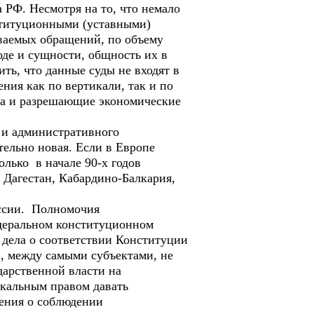
 РФ. Несмотря на то, что немало
ституционными (уставными)
иваемых обращений, по объему
де и сущности, общность их в
ть, что данные суды не входят в
ия как по вертикали, так и по
ла и разрешающие экономические
 и административного
тельно новая. Если в Европе
олько в начале 90-х годов
 Дагестан, Кабардино-Балкария,
ссии. Полномочия
деральном конституционном
дела о соответствии Конституции
, между самыми субъектами, не
арственной власти на
икальным правом давать
ения о соблюдении