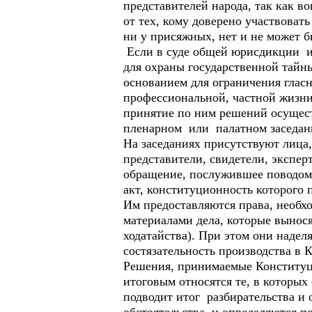
представителей народа, так как 
от тех, кому доверено участвоват
ни у присяжных, нет и не может б
Если в суде общей юрисдикции ил
для охраны государственной тайны
основанием для ограничения глас
профессиональной, частной жизни
принятие по ним решений осуществ
пленарном или палатном заседан
На заседаниях присутствуют лица
представители, свидетели, экспер
обращение, послужившее поводом 
акт, конституционность которого 
Им предоставляются права, необхо
материалами дела, которые вынося
ходатайства). При этом они наде
состязательность производства в
Решения, принимаемые Конституц
итоговым относятся те, в которых
подводит итог разбирательства и