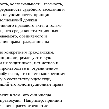
ть, коллегиальность, гласность,
прерывность судебного заседания и
ов не упоминается принцип
 полномочий должен
ивного правового акта, а только
ь, что среди конституционных
еваемого, обвиняемого и
чения права гражданина на
по конкретным гражданским,
нципами, реализует такую
 их защитников, нет истцов и
допроизводстве в ограниченном
бу на то, что по его конкретному
у в соответствующем суде,
ющий его конституционные права
кже в том, что они иногда
 правосудия. Например, принцип
ечения к рассмотрению дел