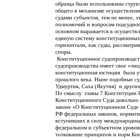
образца были использованы струк
общего в механизме осуществлен
судами субъектов, тем не менее, 
полномочий и вопросам подсуднос
основном выражается в осуществл
единую систему конституционных 
горизонтали, как суды, рассматр
споры.
Конституционное судопроизводств
судопроизводства имеет свое «лиц
конституционная юстиция была утв
прошлого века. Ныне подобные су
Удмуртия, Саха (Якутия) и других
По смыслу главы 7 Конституции 
Конституционного Суда довольно
законе «О Конституционном Суде 
РФ федеральных законов, нормати
вступивших в силу международных
федеральном и субъектном уровня
толкование принципов и норм Кон