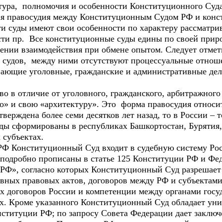
тура, полномочия и особенности Конституционного Суда
ия правосудия между Конституционным Судом РФ и кон
эти суды имеют свои особенности по характеру рассматр
ти пр. Все конституционные суды едины по своей приро
ении взаимодействия при обмене опытом. Следует отмети
судов, между ними отсутствуют процессуальные отношен
ивающие уголовные, гражданские и административные де
о в отличие от уголовного, гражданского, арбитражного
о» и свою «архитектуру». Это форма правосудия относи
ерждена более семи десятков лет назад, то в России – т
ды сформированы в республиках Башкортостан, Бурятия,
 субъектах.
РФ Конституционный Суд входит в судебную систему Ро
 подробно прописаны в статье 125 Конституции РФ и Фе
РФ», согласно которых Конституционный Суд разрешает 
вных правовых актов, договоров между РФ и субъектами
 договоров России и компетенции между органами госуд
х. Кроме указанного Конституционный Суд обладает ун
ституции РФ; по запросу Совета Федерации дает заключ