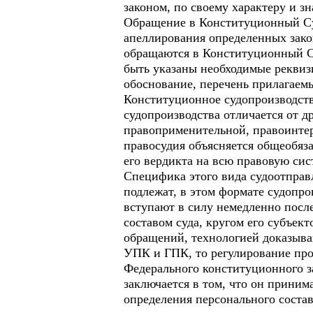
законом, по своему характеру и з
Обращение в Конституционный Суд
апеллирования определенных закон
обращаются в Конституционный Су
быть указаны необходимые реквизи
обоснование, перечень прилагаем
Конституционное судопроизводств
судопроизводства отличается от 
правоприменительной, правоинте
правосудия объясняется общеобяз
его вердикта на всю правовую сис
Специфика этого вида судоотправ
подлежат, в этом формате судопро
вступают в силу немедленно после
составом суда, кругом его субъек
обращений, технологией доказыва
УПК и ГПК, то регулирование про
Федерального конституционного 
заключается в том, что он приним
определения персонального соста