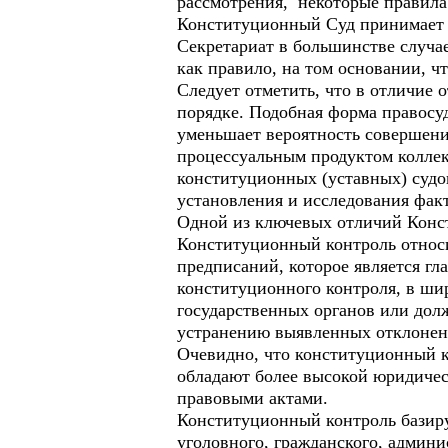
рассмотрения, некоторые правила
Конституционный Суд принимает 
Секретариат в большинстве случа
как правило, на том основании, ч
Следует отметить, что в отличие 
порядке. Подобная форма правосу
уменьшает вероятность совершени
процессуальным продуктом колле
конституционных (уставных) судо
установления и исследования факт
Одной из ключевых отличий Конст
Конституционный контроль относи
предписаний, которое является г
конституционного контроля, в шир
государственных органов или дол
устранению выявленных отклоне
Очевидно, что конституционный к
обладают более высокой юридиче
правовыми актами.
Конституционный контроль базиру
уголовного, гражданского, админ