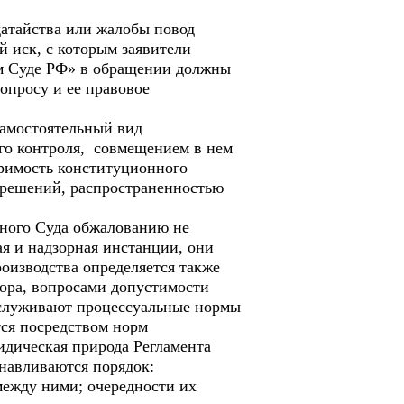
атайства или жалобы повод
й иск, с которым заявители
ом Суде РФ» в обращении должны
опросу и ее правовое
самостоятельный вид
ого контроля, совмещением в нем
римость конституционного
 решений, распространенностью
нного Суда обжалованию не
ая и надзорная инстанции, они
оизводства определяется также
пора, вопросами допустимости
бслуживают процессуальные нормы
ся посредством норм
идическая природа Регламента
анавливаются порядок:
между ними; очередности их