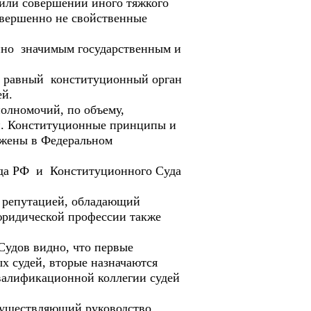
 или совершении иного тяжкого
овершенно не свойственные
йно значимым государственным и
ак равный конституционный орган
ей.
олномочий, по объему,
й. Конституционные принципы и
ажены в Федеральном
Суда РФ и Конституционного Суда
й репутацией, обладающий
юридической профессии также
Судов видно, что первые
х судей, вторые назначаются
валификационной коллегии судей
осуществляющий руководство