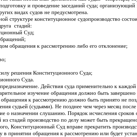
подготовку и проведение заседаний суда; организующи
ругих видах судов не предусмотрена.
ной структуре конституционное судопроизводство сост
друга стадий:
уционный Суд;
обращений;
ом обращения к рассмотрению либо его отклонение;
во;
 силу решения Конституционного Суда;
ионного Суда.
 предназначение. Действия суда применительно к каждой
арительное изучение обращения должно быть завершено н
 обращения к рассмотрению должно быть принято не поз
ния судьей (судьями). Не позднее чем через месяц посл
е о назначении слушанию. Порядок исчисления сроков 
 из стадий производство по делу может быть прекращено
ого, Конституционный Суд вправе прекратить производств
зу в принятии обращения к рассмотрению или будет уста