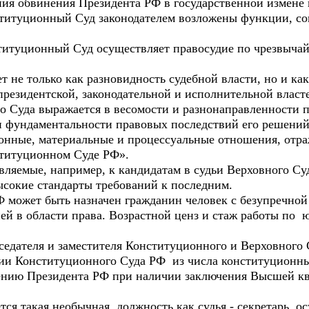
ия обвинения Президента РФ в государственной измене
ституционный Суд законодателем возложены функции, с
итуционный Суд осуществляет правосудие по чрезвыча
т не только как разновидность судебной власти, но и к
президентской, законодательной и исполнительной власт
 Суда выражается в весомости и разнонаправленности п
и фундаментальности правовых последствий его решени
онные, материальные и процессуальные отношения, отр
титуционном Суде РФ».
являемые, например, к кандидатам в судьи Верховного 
высокие стандарты требований к последним.
 может быть назначен гражданин человек с безупречно
й в области права. Возрастной ценз и стаж работы по 
седателя и заместителя Конституционного и Верховного 
ии Конституционного Суда РФ из числа конституционны
ению Президента РФ при наличии заключения Высшей к
ся такая необычная должность как судья - секретарь, 