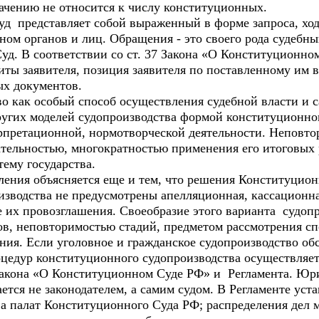
начению не относится к числу конституционных.
 представляет собой выраженный в форме запроса, ход
ом органов и лиц. Обращения - это своего рода судебны
д. В соответствии со ст. 37 Закона «О Конституционн
ты заявителя, позиция заявителя по поставленному им в
ых документов.
о как особый способ осуществления судебной власти и 
других моделей судопроизводства формой конституционн
рпретационной, нормотворческой деятельности. Неповто
ательностью, многократностью применения его итоговых
тему государства.
ления объясняется еще и тем, что решения Конституцио
изводства не предусмотрены апелляционная, кассационн
 их провозглашения. Своеобразие этого варианта судопр
тов, неповторимостью стадий, предметом рассмотрения с
ния. Если уголовное и гражданское судопроизводство о
цедур конституционного судопроизводства осуществляет
закона «О Конституционном Суде РФ» и Регламента. Юр
ается не законодателем, а самим судом. В Регламенте уст
ва палат Конституционного Суда РФ; распределения дел 