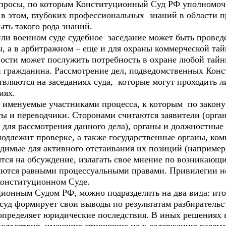
вопросы, по которым Конституционный Суд РФ уполномоч
ь в этом, глубоких профессиональных знаний в области п
ыть такого рода знаний.
и военном суде судебное заседание может быть проведе
, а в арбитражном – еще и для охраны коммерческой тай
ности может послужить потребность в охране любой тайн
 гражданина. Рассмотрение дел, подведомственных Кон
ляются на заседаниях суда, которые могут проходить ли
иях.
, именуемые участниками процесса, к которым по закону
ты и переводчики. Сторонами считаются заявители (орга
для рассмотрения данного дела), органы и должностные
подлежит проверке, а также государственные органы, ком
димые для активного отстаивания их позиций (например,
тся на обсуждение, излагать свое мнение по возникающи
ляются равными процессуальными правами. Привилегии н
 Конституционном Суде.
ионным Судом РФ, можно подразделить на два вида: ито
 суд формирует свои выводы по результатам разбирательс
 определяет юридические последствия. В иных решениях 