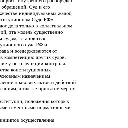
вопросы внутреннего распорядка.
обращений. Суд и его
качестве индивидуальных жалоб,
онституционном Суде РФ».
ают дела только в коллегиальном
ий, эта модель существенно
м судом, становится
уционного суда РФ и
рава и воздерживаются от
 в компетенцию других судов.
чие у него функции контроля.
нства конституционных
 Основным назначением
вление правовых актов и действий
аниям, а так же принятие мер по
онституции, положения которых
ными и местными нормативными
ринципов осуществления