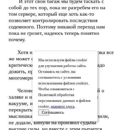
И этот свой багаж мы будем таскать с
собой до тех пор, пока не разгребем его на
том сервере, который еще хоть как-то
позволяет контролировать последствия
содеянного. Поэтому никакой переход нам
пока не грозит, надеюсь теперь понятно
почему.
Хотя не все так просто, и перезагрузка все
же может состояться при достижении
Мы используем файлы cookie
критической массы, но до этого тоже надо
для улучшения работы сайта.
дожить, причины-следствия тут также
Оставаясь на сайте, вы
многомерны, поэтому все по порядку.
соглашаетесь с условиями
использования файлов cookies.
Чтобы ознакомиться с
Человек, постоянно размышляющий о
Политикой обработки
халяве и наживе, находится в духовном
персональных данных и файлов
вакууме, ибо его каналы полностью
cookie,
нажмите здесь
.
перекрыты своими же низменными
Соглашаюсь
мыслишками. Он считает, что его обделили,
не додали, кинули на произвол судьбы
высшие силы, но вместе с этим пытается