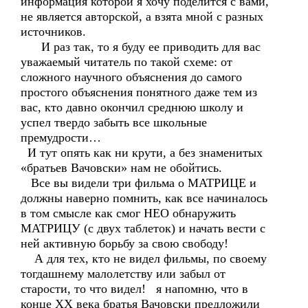
информация которой я хочу поделится с вами,
не является авторской, а взята мной с разных
источников.
И раз так, то я буду ее приводить для вас
уважаемый читатель по такой схеме: от
сложного научного объяснения до самого
простого объяснения понятного даже тем из
вас, кто давно окончил среднюю школу и
успел твердо забыть все школьные
премудрости…
И тут опять как ни крути, а без знаменитых
«братьев Вачовски» нам не обойтись.
Все вы видели три фильма о МАТРИЦЕ и
должны наверно помнить, как все начиналось
в том смысле как смог НЕО обнаружить
МАТРИЦУ (с двух таблеток) и начать вести с
ней активную борьбу за свою свободу!
А для тех, кто не видел фильмы, по своему
тогдашнему малолетству или забыл от
старости, то что видел! я напомню, что в
конце ХХ века братья Вачовски предложили