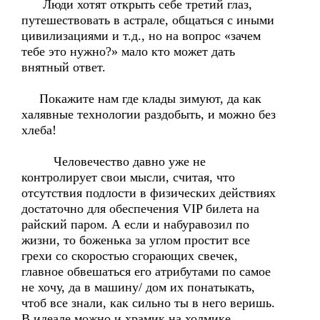
Люди хотят открыть себе третий глаз,
путешествовать в астрале, общаться с иными
цивилизациями и т.д., но на вопрос «зачем
тебе это нужно?» мало кто может дать
внятный ответ.
Покажите нам где клады зимуют, да как
халявные технологии раздобыть, и можно без
хлеба!
Человечество давно уже не
контролирует свои мысли, считая, что
отсутствия подлости в физических действиях
достаточно для обеспечения VIP билета на
райский паром. А если и набуравозил по
жизни, то боженька за углом простит все
грехи со скоростью сгорающих свечек,
главное обвешаться его атрибутами по самое
не хочу, да в машину/ дом их понатыкать,
чтоб все знали, как сильно ты в него веришь.
В идеале можно и храмик на холмике