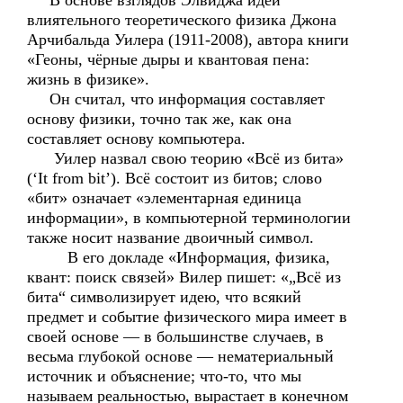
В основе взглядов Элвиджа идеи
влиятельного теоретического физика Джона
Арчибальда Уилера (1911-2008), автора книги
«Геоны, чёрные дыры и квантовая пена:
жизнь в физике».
Он считал, что информация составляет
основу физики, точно так же, как она
составляет основу компьютера.
Уилер назвал свою теорию «Всё из бита»
(‘It from bit’). Всё состоит из битов; слово
«бит» означает «элементарная единица
информации», в компьютерной терминологии
также носит название двоичный символ.
В его докладе «Информация, физика,
квант: поиск связей» Вилер пишет: «„Всё из
бита“ символизирует идею, что всякий
предмет и событие физического мира имеет в
своей основе — в большинстве случаев, в
весьма глубокой основе — нематериальный
источник и объяснение; что-то, что мы
называем реальностью, вырастает в конечном