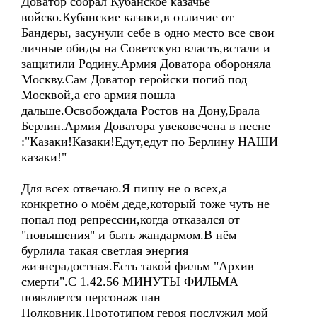
Доватор собрал Кубанское казачье
войско.Кубанские казаки,в отличие от
Бандеры, засунули себе в одно место все свои
личные обиды на Советскую власть,встали и
защитили Родину.Армия Доватора обороняла
Москву.Сам Доватор геройски погиб под
Москвой,а его армия пошла
дальше.Освобождала Ростов на Дону,Брала
Берлин.Армия Доватора увековечена в песне
:"Казаки!Казаки!Едут,едут по Берлину НАШИ
казаки!"
Для всех отвечаю.Я пишу не о всех,а
конкретно о моём деде,который тоже чуть не
попал под репрессии,когда отказался от
"повышения" и быть жандармом.В нём
бурлила такая светлая энергия
жизнерадостная.Есть такой фильм "Архив
смерти".С 1.42.56 МИНУТЫ ФИЛЬМА
появляется персонаж пан
Полковник.Прототипом героя послужил мой