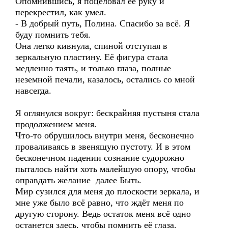
Опомнившись, я поцеловал её руку и
перекрестил, как умел.
- В добрый путь, Полина. Спасибо за всё. Я
буду помнить тебя.
Она легко кивнула, спиной отступая в
зеркальную пластину. Её фигура стала
медленно таять, и только глаза, полные
неземной печали, казалось, остались со мной
навсегда.
Я оглянулся вокруг: бескрайняя пустыня стала
продолжением меня.
Что-то обрушилось внутри меня, бесконечно
проваливаясь в звенящую пустоту. И в этом
бесконечном падении сознание судорожно
пыталось найти хоть малейшую опору, чтобы
оправдать желание далее Быть.
Мир сузился для меня до плоскости зеркала, и
мне уже было всё равно, что ждёт меня по
другую сторону. Ведь остаток меня всё одно
останется здесь, чтобы помнить её глаза.