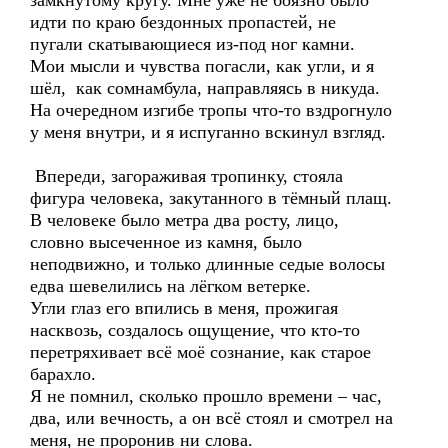
замкнутому кругу. Мне уже не боязно было
идти по краю бездонных пропастей, не
пугали скатывающиеся из-под ног камни.
Мои мысли и чувства погасли, как угли, и я
шёл, как сомнамбула, направляясь в никуда.
На очередном изгибе тропы что-то вздрогнуло
у меня внутри, и я испуганно вскинул взгляд.
Впереди, загораживая тропинку, стояла
фигура человека, закутанного в тёмный плащ.
В человеке было метра два росту, лицо,
словно высеченное из камня, было
неподвижно, и только длинные седые волосы
едва шевелились на лёгком ветерке.
Угли глаз его впились в меня, прожигая
насквозь, создалось ощущение, что кто-то
перетряхивает всё моё сознание, как старое
барахло.
Я не помнил, сколько прошло времени – час,
два, или вечность, а он всё стоял и смотрел на
меня, не проронив ни слова.