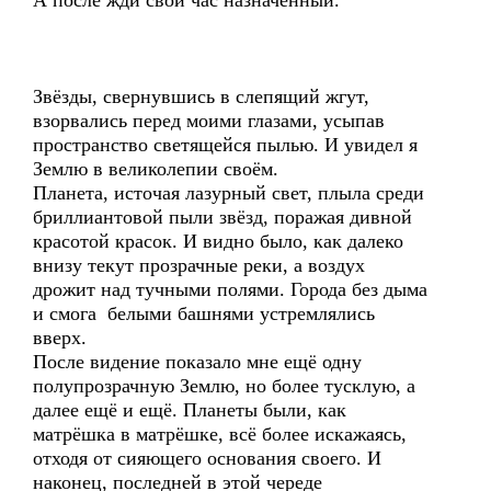
А после жди свой час назначенный.
Звёзды, свернувшись в слепящий жгут,
взорвались перед моими глазами, усыпав
пространство светящейся пылью. И увидел я
Землю в великолепии своём.
Планета, источая лазурный свет, плыла среди
бриллиантовой пыли звёзд, поражая дивной
красотой красок. И видно было, как далеко
внизу текут прозрачные реки, а воздух
дрожит над тучными полями. Города без дыма
и смога белыми башнями устремлялись
вверх.
После видение показало мне ещё одну
полупрозрачную Землю, но более тусклую, а
далее ещё и ещё. Планеты были, как
матрёшка в матрёшке, всё более искажаясь,
отходя от сияющего основания своего. И
наконец, последней в этой череде