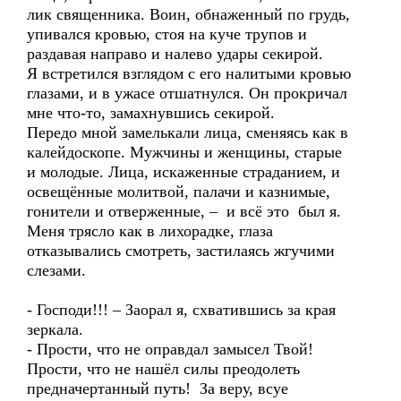
лик священника. Воин, обнаженный по грудь,
упивался кровью, стоя на куче трупов и
раздавая направо и налево удары секирой.
Я встретился взглядом с его налитыми кровью
глазами, и в ужасе отшатнулся. Он прокричал
мне что-то, замахнувшись секирой.
Передо мной замелькали лица, сменяясь как в
калейдоскопе. Мужчины и женщины, старые
и молодые. Лица, искаженные страданием, и
освещённые молитвой, палачи и казнимые,
гонители и отверженные, – и всё это был я.
Меня трясло как в лихорадке, глаза
отказывались смотреть, застилаясь жгучими
слезами.
- Господи!!! – Заорал я, схватившись за края
зеркала.
- Прости, что не оправдал замысел Твой!
Прости, что не нашёл силы преодолеть
предначертанный путь! За веру, всуе