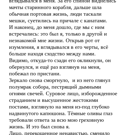
вглядывался в меня. За его спиной виднелись
мачты старинного корабля, дальше шла
обычная портовая жизнь, люди таскали
мешки, суетились на причале с канатами.
И наконец, до меня дошло, где мы с ним
встречались: это был я, только в другой и
незнакомой мне жизни. Открыв рот от
изумления, я вглядывался в его черты, всё
больше находя сходство между нами.
Видимо, откуда-то сзади его окликнули, он
обернулся, и ещё раз взглянув на меня,
побежал по пристани.
Зеркало снова сморгнуло, и из него глянул
полумрак собора, пестрящий дымными
огнями свечей. Суровое лицо, изборожденное
страданием и высушенное жестокими
постами, взглянуло на меня из-под глубоко
надвинутого капюшона. Тёмные оливы глаз
требовали ответа за всю мою греховную
жизнь. И это был снова я.
Лицо, перекошенное ненавистью, сменило