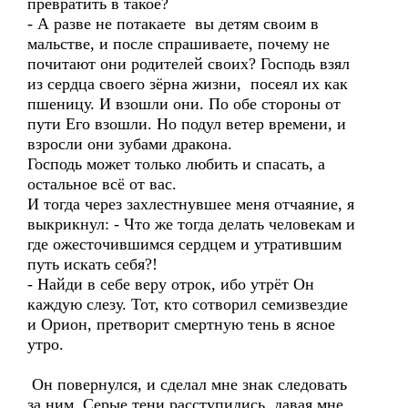
превратить в такое?
- А разве не потакаете вы детям своим в
мальстве, и после спрашиваете, почему не
почитают они родителей своих? Господь взял
из сердца своего зёрна жизни, посеял их как
пшеницу. И взошли они. По обе стороны от
пути Его взошли. Но подул ветер времени, и
взросли они зубами дракона.
Господь может только любить и спасать, а
остальное всё от вас.
И тогда через захлестнувшее меня отчаяние, я
выкрикнул: - Что же тогда делать человекам и
где ожесточившимся сердцем и утратившим
путь искать себя?!
- Найди в себе веру отрок, ибо утрёт Он
каждую слезу. Тот, кто сотворил семизвездие
и Орион, претворит смертную тень в ясное
утро.
Он повернулся, и сделал мне знак следовать
за ним. Серые тени расступились, давая мне