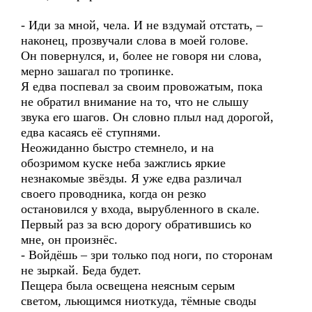
- Иди за мной, чела. И не вздумай отстать, –
наконец, прозвучали слова в моей голове.
Он повернулся, и, более не говоря ни слова,
мерно зашагал по тропинке.
Я едва поспевал за своим провожатым, пока
не обратил внимание на то, что не слышу
звука его шагов. Он словно плыл над дорогой,
едва касаясь её ступнями.
Неожиданно быстро стемнело, и на
обозримом куске неба зажглись яркие
незнакомые звёзды. Я уже едва различал
своего проводника, когда он резко
остановился у входа, вырубленного в скале.
Первый раз за всю дорогу обратившись ко
мне, он произнёс.
- Войдёшь – зри только под ноги, по сторонам
не зыркай. Беда будет.
Пещера была освещена неясным серым
светом, льющимся ниоткуда, тёмные своды