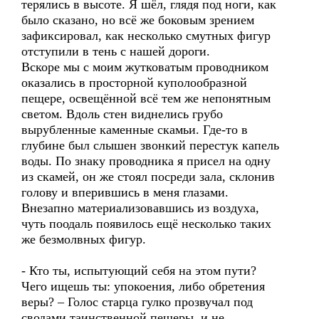
терялись в высоте. Я шёл, глядя под ноги, как
было сказано, но всё же боковым зрением
зафиксировал, как несколько смутных фигур
отступили в тень с нашей дороги.
Вскоре мы с моим жутковатым проводником
оказались в просторной куполообразной
пещере, освещённой всё тем же непонятным
светом. Вдоль стен виднелись грубо
вырубленные каменные скамьи. Где-то в
глубине был слышен звонкий перестук капель
воды. По знаку проводника я присел на одну
из скамей, он же стоял посреди зала, склонив
голову и вперившись в меня глазами.
Внезапно материализовавшись из воздуха,
чуть поодаль появилось ещё несколько таких
же безмолвных фигур.
- Кто ты, испытующий себя на этом пути?
Чего ищешь ты: упокоения, либо обретения
веры? – Голос старца гулко прозвучал под
сводами таинственной пещеры, и не