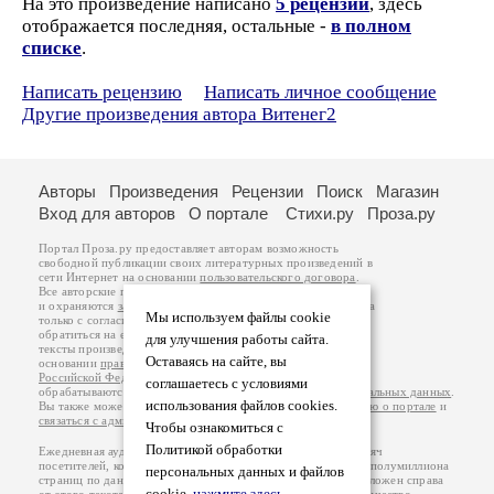
На это произведение написано
5 рецензий
, здесь
отображается последняя, остальные -
в полном
списке
.
Написать рецензию
Написать личное сообщение
Другие произведения автора Витенег2
Авторы
Произведения
Рецензии
Поиск
Магазин
Вход для авторов
О портале
Стихи.ру
Проза.ру
Портал Проза.ру предоставляет авторам возможность
свободной публикации своих литературных произведений в
сети Интернет на основании
пользовательского договора
.
Все авторские права на произведения принадлежат авторам
и охраняются
законом
. Перепечатка произведений возможна
Мы используем файлы cookie
только с согласия его автора, к которому вы можете
обратиться на его авторской странице. Ответственность за
для улучшения работы сайта.
тексты произведений авторы несут самостоятельно на
Оставаясь на сайте, вы
основании
правил публикации
и
законодательства
Российской Федерации
. Данные пользователей
соглашаетесь с условиями
обрабатываются на основании
Политики обработки персональных данных
.
использования файлов cookies.
Вы также можете посмотреть более подробную
информацию о портале
и
связаться с администрацией
.
Чтобы ознакомиться с
Политикой обработки
Ежедневная аудитория портала Проза.ру – порядка 100 тысяч
посетителей, которые в общей сумме просматривают более полумиллиона
персональных данных и файлов
страниц по данным счетчика посещаемости, который расположен справа