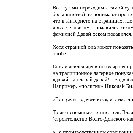
Вот тут мы переходим к самой сути
большинство) не понимают иронич
что в Интернете на страницах, гд
«Был человеком – подавился хеком
фамилией Давай хеком подавился..
Хотя странной она может показать
пробел.
Есть у «сидельцев» популярная пр
на традиционное лагерное понука
«давай» и «давай-давай!». Задол
Например, «политик» Николай Бил
«Вот уж и год кончился, а у нас 
То же вспоминает и писатель Вла
(строительство Волго-Донского ка
«На производственном совещании 