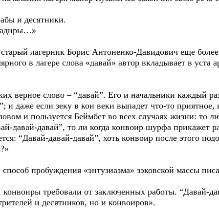
рабы и десятники.
игадиры…»
старый лагерник Борис Антоненко-Давидович еще более
ярного в лагере слова «давай» автор вкладывает в уста а
ких верное слово – “давай”. Его и начальники каждый ра
”; и даже если зеку в кои веки выпадет что-то приятное, 
овом и пользуется Беймбет во всех случаях жизни: то л
ай-давай-давай”, то ли когда конвоир шурфа прикажет ра
ется: “Давай-давай-давай”, хоть конвоир после этого подо
а?»
 способ пробуждения «энтузиазма» зэковской массы пис
, конвоиры требовали от заключенных работы. “Давай-д
трителей и десятников, но и конвоиров».