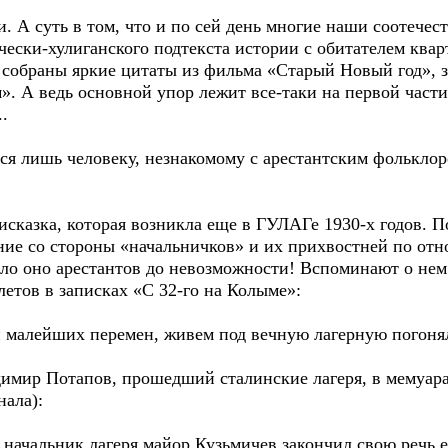
. А суть в том, что и по сей день многие наши соотечест
ески-хулиганского подтекста истории с обитателем квар
е собраны яркие цитаты из фильма «Старый Новый год», 
». А ведь основной упор лежит все-таки на первой части,
.
ся лишь человеку, незнакомому с арестантским фольклор
исказка, которая возникла еще в ГУЛАГе 1930-х годов. П
ние со стороны «начальничков» и их прихвостней по отн
бало оно арестантов до невозможности! Вспоминают о не
етов в записках «С 32-го на Колыме»:
ни малейших перемен, живем под вечную лагерную погоня
димир Потапов, прошедший сталинские лагеря, в мемуар
нала):
начальник лагеря майор Кузьмичев закончил свою речь