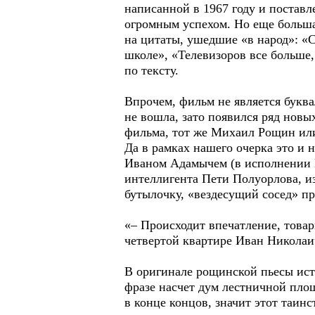
написанной в 1967 году и постав
огромным успехом. Но еще больша
на цитаты, ушедшие «в народ»: «С
школе», «Телевизоров все больше,
по тексту.
Впрочем, фильм не является букв
не вошла, зато появился ряд новы
фильма, тот же Михаил Рощин ил
Да в рамках нашего очерка это и 
Иваном Адамычем (в исполнении Е
интеллигента Пети Полуорлова, и
бутылочку, «вездесущий сосед» п
«– Происходит впечатление, товар
четвертой квартире Иван Николаич
В оригинале рощинской пьесы ист
фразе насчет дум лестничной площ
в конце концов, значит этот таин