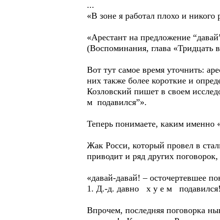
...
«В зоне я работал плохо и никого 
«Арестант на предложение “давай”
(Воспоминания, глава «Тридцать 
Вот тут самое время уточнить: ар
них также более короткие и опред
Козловский пишет в своем исследо
м подавился”».
Теперь понимаете, каким именно 
Жак Росси, который провел в ста
приводит и ряд других поговорок
«давай-давай! – осточертевшее по
1. Д.-д. давно х у е м подавился!.
Впрочем, последняя поговорка нын