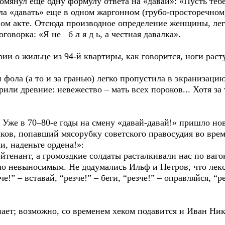
омянул еще одну формулу ответа на «давай»: «Пусть тебе 
ла «давать» еще в одном жаргонном (грубо-просторечном
ом акте. Отсюда производное определение женщины, ле
оговорка: «Я не б л я д ь, а честная давалка».
ии о жильце из 94-й квартиры, как говорится, ноги расту
и фола (а то и за гранью) легко пропустила в экранизац
орили древние: невежество – мать всех пороков... Хотя з
Уже в 70–80-е годы на смену «давай-давай!» пришло нов
ов, попавший мясорубку советского правосудия во вре
, наденьте ордена!»:
ейтенант, а громоздкие солдаты расталкивали нас по ваго
тало невыносимым. Не додумались Ильф и Петров, что лек
че!” – вставай, “резче!” – беги, “резче!” – оправляйся, “р
знает; возможно, со временем хеком подавится и Иван Н