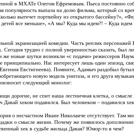
ленной в МХАТе Олегом Ефремовым. Пьеса постоянно соб
я популярность выпала на долю фильма, который со вре
колько вытечет портвейну из открытого бассейну?», «Фед
 детей все меньше», «А мы? Куда мы идем?! – Куда идем 
альной экранизацией комедии. Часть реплик персонажей 
х. Сегодня трудно с полной уверенностью сказать, был л
и же новые шутки возникли «с подачи» режиссеров Наум
не принципиально. Нас интересует лишь один эпизод, св
вгения Евстигнеева). Помните, Адамыч раздобыл бутылк
зобретающего новую модель унитаза, и его друга музыка
роизносит следующий монолог:
ищи дорогие, не спит наша лестничная клетка, о смысле 
 Давай хеком подавился. Был человеком – подавился хек
ория о несчастном Иване Николаиче отсутствует. Там м
адки о смысле жизни. Почему же появилось дополнение н
ственный хек в судьбе жильца Давая? Юмор-то в чем?