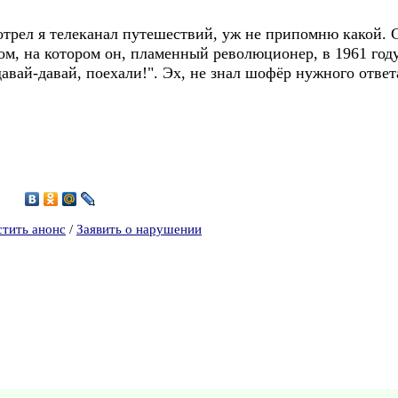
ел я телеканал путешествий, уж не припомню какой. С
ом, на котором он, пламенный революционер, в 1961 год
давай-давай, поехали!". Эх, не знал шофёр нужного ответ
4
стить анонс
/
Заявить о нарушении