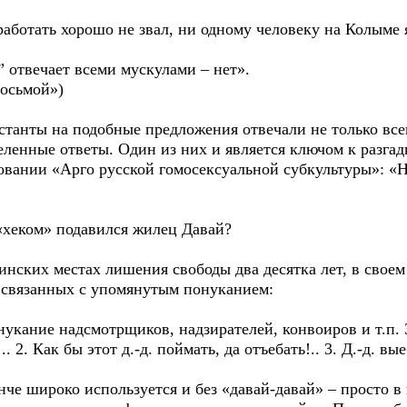
работать хорошо не звал, ни одному человеку на Колыме я
 отвечает всеми мускулами – нет».
восьмой»)
естанты на подобные предложения отвечали не только вс
еленные ответы. Один из них и является ключом к разга
вании «Арго русской гомосексуальной субкультуры»: «На
«хеком» подавился жилец Давай?
линских местах лишения свободы два десятка лет, в сво
, связанных с упомянутым понуканием:
нукание надсмотрщиков, надзирателей, конвоиров и т.п. 
. 2. Как бы этот д.-д. поймать, да отъебать!.. 3. Д.-д. в
че широко используется и без «давай-давай» – просто в 