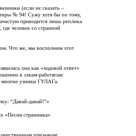
венники (если не сказать –
тиры № 94! Сужу хотя бы по тому,
зачастую приводится лишь реплика
 где человек со странной
ом. Что же, мы восполним этот
оявилась она как «ходовой ответ»
ошению к зэкам-работягам:
м многие узники ГУЛАГа.
лку: “Давай-давай!”»
ах «Песня странника»
 единственным призывом: