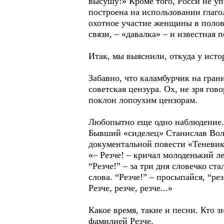
высушу!» Кроме того, Росси не уп
построена на использовании глаго
охотное участие женщины в полов
связи, – «давалка» – и известная п
Итак, мы выяснили, откуда у истор
Забавно, что каламбурчик на гран
советская цензура. Ох, не зря гов
поклон лопоухим цензорам.
Любопытно еще одно наблюдение. 
Бывший «сиделец» Станислав Волк
документальной повести «Теневики
«– Резче! – кричал молоденький л
“Резче!” – за три дня словечко с
слова. “Резче!” – просыпайся, “рез
Резче, резче, резче...»
Какое время, такие и песни. Кто 
фамилией Резче.