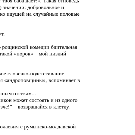
твоя баба дает!». Такая отповедь
) значении: добровольное и
гко идущей на случайные половые
т.
ию рощинской комедии бдительная
а такой «порок» – мой низкий
ое словечко-подстегивание.
мя «андроповщины», вспоминает в
нным отсекам...
сикон может состоять и из одного
езче!” – возвращайся в клетку.
иколаевич с румынско-молдавской