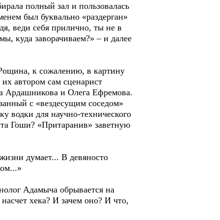
ирала полный зал и пользовалась
менем был буквально «раздерган»
я, веди себя прилично, ты не в
мы, куда заворачиваем?» – и далее
Рощина, к сожалению, в картину
и их автором сам сценарист
а Ардашникова и Олега Ефремова.
язанный с «вездесущим соседом»
у водки для научно-технического
нта Гоши? «Притаранив» заветную
жизни думает... В девяносто
ом...»
онолог Адамыча обрывается на
асчет хека? И зачем оно? И что,