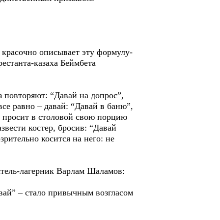
 красочно описывает эту формулу-
рестанта-казаха Беймбета
з повторяют: “Давай на допрос”,
все равно – давай: “Давай в баню”,
и просит в столовой свою порцию
звести костер, бросив: “Давай
зрительно косится на него: не
атель-лагерник Варлам Шаламов:
авай” – стало привычным возгласом