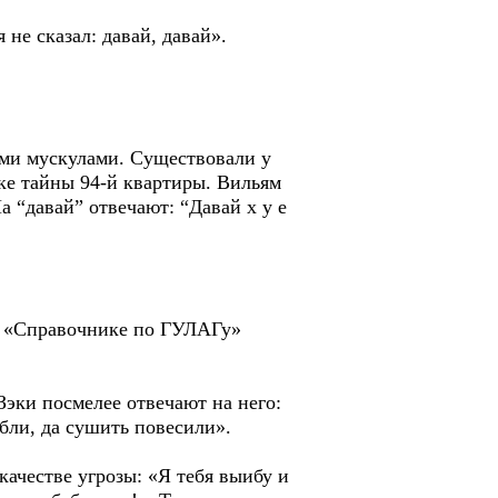
 не сказал: давай, давай».
еми мускулами. Существовали у
дке тайны 94-й квартиры. Вильям
 “давай” отвечают: “Давай х у е
ем «Справочнике по ГУЛАГу»
Зэки посмелее отвечают на него:
ыебли, да сушить повесили».
качестве угрозы: «Я тебя выибу и