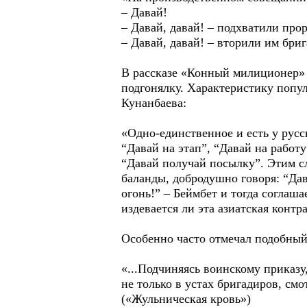
– Давай!
– Давай, давай! – подхватили про
– Давай, давай! – вторили им бр
В рассказе «Конный милиционер» 
подгонялку. Характеристику попул
Кунанбаева:
«Одно-единственное и есть у русс
“Давай на этап”, “Давай на работу
“Давай получай посылку”. Этим сл
баланды, добродушно говоря: “Дав
огонь!” – Беймбет и тогда соглаша
издевается ли эта азиатская контр
Особенно часто отмечал подобный
«...Подчиняясь воинскому приказу
не только в устах бригадиров, смо
(«Жульническая кровь»)