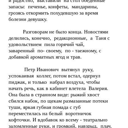
и радостно, выставили на стол обеденные
запасы: печенье, конфеты, мандарины,
грозясь откормить похудевшую за время
болезни девушку.
Разговорам не было конца. Новостями
делились, конечно, редакционные, а Таня с
удовольствием пила горячий чай,
заваренный по- своему, по - таежному, с
добавкой ароматных ягод и трав.
Петр Иванович вытянул руку,
успокаивая коллег, потом встал, одернул
пиджак, и только набрал воздуха, чтобы
начать речь, как в кабинет влетела Валерия.
Она была в странном виде: рыжий хвост
сбился набок, по щекам размазанные потеки
туши, яркая губная помада с губ
переместилась на белый воротничок
кофточки. И вдобавок ко всему - театрально
заломленные руки, и громкий, навзрыд, плач.