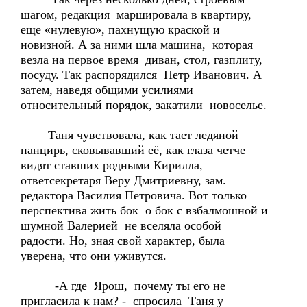
шагом, редакция маршировала в квартиру,
еще «нулевую», пахнущую краской и
новизной. А за ними шла машина, которая
везла на первое время диван, стол, газплиту,
посуду. Так распорядился Петр Иванович. А
затем, наведя общими усилиями
относительный порядок, закатили новоселье.
Таня чувствовала, как тает ледяной
панцирь, сковывавший её, как глаза четче
видят ставших родными Кирилла,
ответсекретаря Веру Дмитриевну, зам.
редактора Василия Петровича. Вот только
перспектива жить бок о бок с взбалмошной и
шумной Валерией не вселяла особой
радости. Но, зная свой характер, была
уверена, что они уживутся.
-А где Ярош, почему ты его не
пригласила к нам? - спросила Таня у