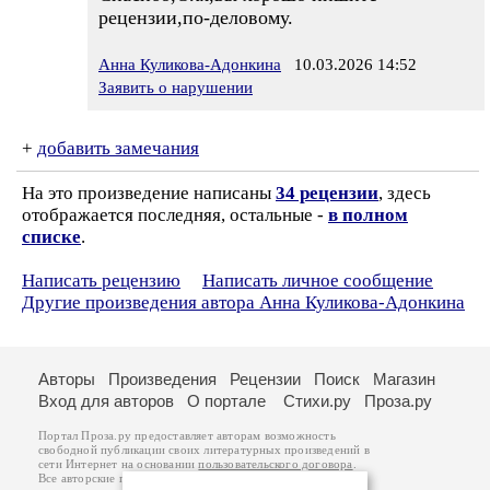
рецензии,по-деловому.
Анна Куликова-Адонкина
10.03.2026 14:52
Заявить о нарушении
+
добавить замечания
На это произведение написаны
34 рецензии
, здесь
отображается последняя, остальные -
в полном
списке
.
Написать рецензию
Написать личное сообщение
Другие произведения автора Анна Куликова-Адонкина
Авторы
Произведения
Рецензии
Поиск
Магазин
Вход для авторов
О портале
Стихи.ру
Проза.ру
Портал Проза.ру предоставляет авторам возможность
свободной публикации своих литературных произведений в
сети Интернет на основании
пользовательского договора
.
Все авторские права на произведения принадлежат авторам