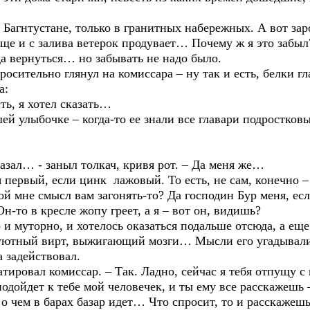
м Багнтустане, только в гранитных набережных. А вот зар
ще и с залива ветерок продувает… Почему ж я это забыл
да вернуться… но забывать не надо было.
росительно глянул на комиссара – ну так и есть, белки г
а:
ть, я хотел сказать…
ей улыбочке – когда-то ее знали все главари подростковы
казал… - заныл толкач, кривя рот. – Да меня же…
 я первый, если цинк лажовый. То есть, не сам, конечно –
ой мне смысл вам загонять-то? Да господин Бур меня, е
Он-то в кресле жопу греет, а я – вот он, видишь?
 и муторно, и хотелось оказаться подальше отсюда, а еще
уютный вирт, выжигающий мозги… Мысли его угадывались
а задействовал.
атировал комиссар. – Так. Ладно, сейчас я тебя отпущу с
одойдет к тебе мой человечек, и ты ему все расскажешь –
о чем в барах базар идет… Что спросит, то и расскажешь