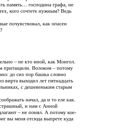
ать память… господина графа, не
 тех, кого сочтете нужным? Ведь
вые почувствовал, как опасен
?
ельно – не кто иной, как Монгол.
ком притащили. Волоком – потому
зно: до сих пор башка словно
из вирта выходил лет пятнадцать
альниках, с дешевеньким старым
оображать начал, да и то еле как.
о страшный, и нам с Анной
длагают – не понял. А потому кое-
фиг вы меня отсюда выпрете куда