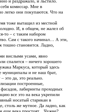
но и раздражало, и льстило.
 себя комиссар. Мне в
о легко они покупаются. Что на
ремя тоже вытащил из местной
олодно. И, в общем, не жалел об
ся-то – с таким набором
во. Сам с такого начинал… А эти,
аж тошно становится. Ладно,
ми вислыми усами, явно
коли спалится – ничего хорошего
 чужака Маркуса, который здесь
не муниципалы и не наш брат,
 это да, это реально.
ализации построенные,
и фасадов, лабиринты проходных
ацию все это на века укрепили
бавный носатый старикан в
, столь же мутное. Да ладно, как
, и еще века простоят…Чужие?..