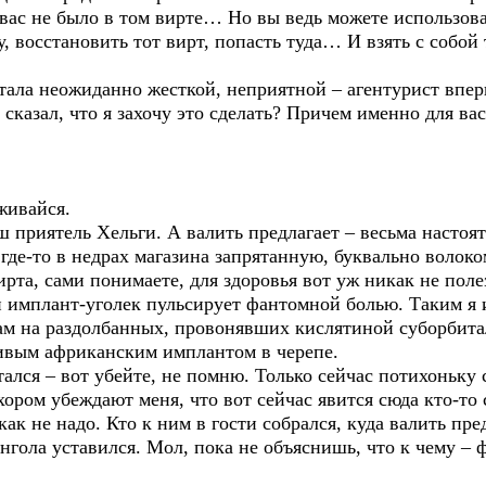
 вас не было в том вирте… Но вы ведь можете использов
, восстановить тот вирт, попасть туда… И взять с собой
стала неожиданно жесткой, неприятной – агентурист впер
 сказал, что я захочу это сделать? Причем именно для вас
живайся.
 приятель Хельги. А валить предлагает – весьма настоят
 где-то в недрах магазина запрятанную, буквально воло
ирта, сами понимаете, для здоровья вот уж никак не поле
 имплант-уголек пульсирует фантомной болью. Таким я 
анам на раздолбанных, провонявших кислятиной суборбит
вым африканским имплантом в черепе.
лся – вот убейте, не помню. Только сейчас потихоньку с
 хором убеждают меня, что вот сейчас явится сюда кто-т
ак не надо. Кто к ним в гости собрался, куда валить пре
онгола уставился. Мол, пока не объяснишь, что к чему – 