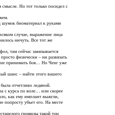
м смысле. Но тот только посидел с
жем.
од шумок биоматериал к руками
всяком случае, выражение лица
нилось ничуть. Все тот же
фол, там сейчас завязывается
просто физически – ни развязать
им не принимать боя… Но Ченг уже
ный шанс – найти этого вашего
 была отчетливо ледяной.
ла с курса по воле… или скорее
шло, как ему имплант выжгли,
 попросту убьет его. На месте
естарелого громилы такой тон