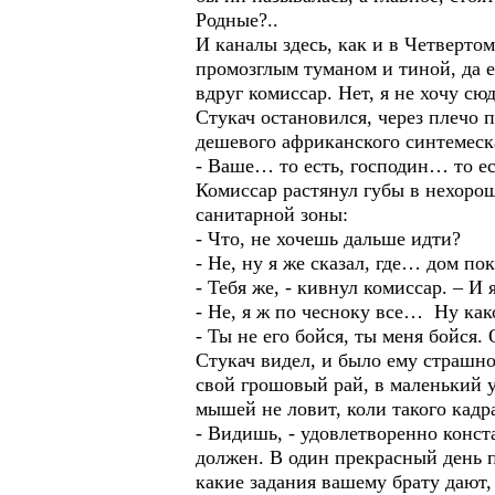
Родные?..
И каналы здесь, как и в Четверто
промозглым туманом и тиной, да е
вдруг комиссар. Нет, я не хочу сю
Стукач остановился, через плечо п
дешевого африканского синтемеск
- Ваше… то есть, господин… то ес
Комиссар растянул губы в нехорош
санитарной зоны:
- Что, не хочешь дальше идти?
- Не, ну я же сказал, где… дом по
- Тебя же, - кивнул комиссар. – И
- Не, я ж по чесноку все… Ну как
- Ты не его бойся, ты меня бойся. 
Стукач видел, и было ему страшно
свой грошовый рай, в маленький 
мышей не ловит, коли такого кадр
- Видишь, - удовлетворенно конст
должен. В один прекрасный день п
какие задания вашему брату дают, 