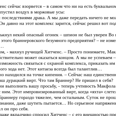
нс сейчас взорвется – в самом что ни на есть буквально
ыпустил воздух в моржовые усы:
и последствиями драка. А мы даже передать ничего не мо
. Он давно на этот комплекс зарится, сейчас решил вот п
лькнул некий опасный огонек – шпион не был уверен Во 
а этого браннеровского безумного предприятия? – не изме
с…
лом, - махнул ручищей Хитченс. – Просто понимаете, Мак
твительно может оказаться концом. А мы не успеваем – 
возможность связаться с охраной комплекса, приказать 
ого хода нет. Этот китаеза всегда был талантлив…
вно находился на точке кипения. – Сейчас наш единствен
ваш дурацкий вирт. Что там Браннер? Не пришел в себя?
нии выполнить вашу просьбу, - теперь учтивость Макфола
 ним. Этот импровизированный вирт, когда «яхта» слете
 Браннеру гораздо тяжелее, чем остальным. Суток не про
знании, даже шутить пытается… Но серьезное напряжение
л он про себя.
 даже вкрадчиво спросил Хитченс – с его внешностью пр