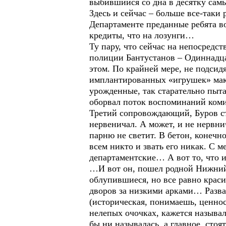
выбившийся со дна в десятку самы
Здесь и сейчас – больше все-таки 
Департаменте преданные ребята в
кредиты, что на лозунги…
Ту пару, что сейчас на непосредс
полиции Бантустанов – Одиннадцат
этом. По крайней мере, не подсидя
имплантированных «игрушек» макс
урожденные, так старательно пытаю
оборвал поток воспоминаний комис
Третий сопровождающий, Буров ст
нервеничал. А может, и не нервнич
парню не светит. В бетон, конечно
всем никто и звать его никак. С 
департаментские… А вот то, что и
…И вот он, пошел родной Нижний 
облупившиеся, но все равно крас
дворов за низкими арками… Развал
(историческая, понимаешь, ценнос
нелепых очочках, кажется называл
бы ни называлась, а главное, сто