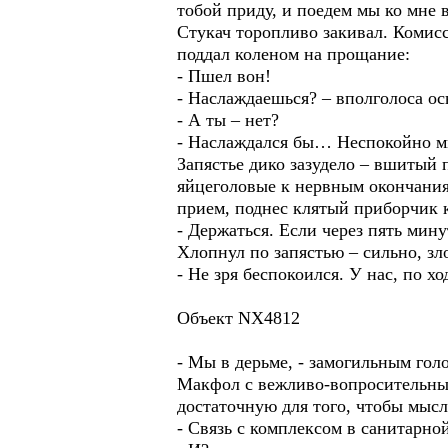
тобой приду, и поедем мы ко мне 
Стукач торопливо закивал. Комисса
поддал коленом на прощание:
- Пшел вон!
- Наслаждаешься? – вполголоса о
- А ты – нет?
- Наслаждался бы… Неспокойно м
Запястье дико зазудело – вшитый
яйцеголовые к нервным окончания
прием, поднес клятый приборчик к
- Держаться. Если через пять мину
Хлопнул по запястью – сильно, зл
- Не зря беспокоился. У нас, по хо
Объект NX4812
- Мы в дерьме, - замогильным гол
Макфол с вежливо-вопросительным
достаточную для того, чтобы мысл
- Связь с комплексом в санитарно