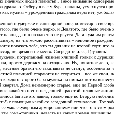
х значимых людей планеты!.. Такое внимание одновремен
раздражало. Отберу я вас у Бура, пацаны, усмехнулся про
о как нужны – урожденным гражданам веры нет, уж больн
твенной поддержке в санитарной зоне, комиссар в свое в
ого, где было очень жарко, и Девятого, где было очень х
т парни, да и в начальство не рвутся. Да и куда им рвать
имум, на что можно рассчитывать – неполное гражданст
тся показать тебе, что ты для них не второй сорт, что 
сар, не время и не место. Сосредоточился, Грузовик!
укачок, потрепанный жизнью хлипкий толкач с дурацки
ал, просто дергался на отходняках. Ну, понятное дело, 
, местные братки его закатывать не станут, особенно за
местной полицией стараются не ссориться – все же свои, 
з каждого второго бара мужика на пинках потом вынесут –
квартал. Дома неимоверно старые, еще до Первой глоб
ивые какой-то почти нездешней красотой, плавные лини
илось бы все это давно, только еще во Вторую глобализ
ть!) с помощью какой-то загадочной технологии. Тот за
 ее «молекулярным армированием» или что-то в этом роде
ят эти дома-старички, невесть из каких времен дошедшие