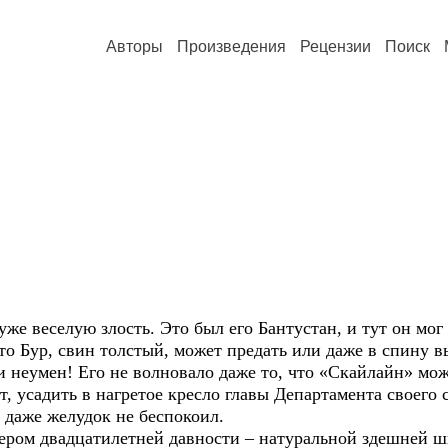
Авторы
Произведения
Рецензии
Поиск
же веселую злость. Это был его Бантустан, и тут он мог
то Бур, свин толстый, может предать или даже в спину в
 и неумен! Его не волновало даже то, что «Скайлайн» мо
т, усадить в нагретое кресло главы Департамента своего 
 даже желудок не беспокоил.
ром двадцатилетней давности – натуральной здешней шп