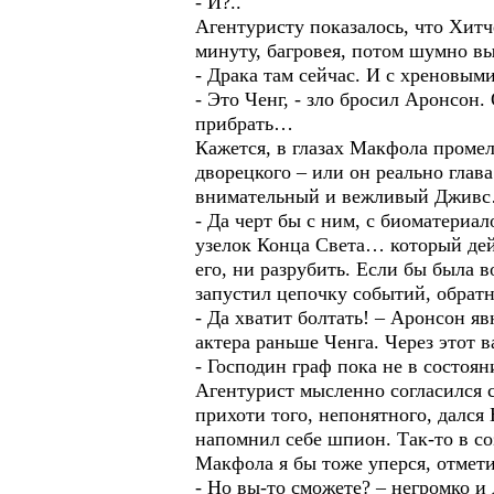
- И?..
Агентуристу показалось, что Хитче
минуту, багровея, потом шумно в
- Драка там сейчас. И с хреновым
- Это Ченг, - зло бросил Аронсон
прибрать…
Кажется, в глазах Макфола проме
дворецкого – или он реально глав
внимательный и вежливый Джив
- Да черт бы с ним, с биоматериа
узелок Конца Света… который дейс
его, ни разрубить. Если бы была 
запустил цепочку событий, обратн
- Да хватит болтать! – Аронсон я
актера раньше Ченга. Через этот 
- Господин граф пока не в состоя
Агентурист мысленно согласился с
прихоти того, непонятного, дался
напомнил себе шпион. Так-то в со
Макфола я бы тоже уперся, отмети
- Но вы-то сможете? – негромко и