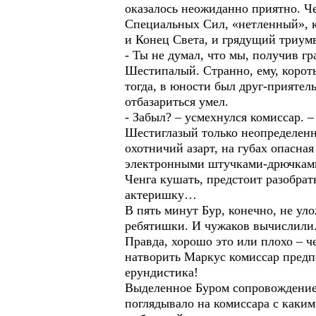
оказалось неожиданно приятно. Ч
Специальных Сил, «нетленный», к
и Конец Света, и грядущий триум
- Ты не думал, что мы, получив г
Шестипалый. Странно, ему, корот
тогда, в юности был друг-приятел
отбазариться умел.
- Забыл? – усмехнулся комиссар. 
Шестиглазый только неопределенно
охотничий азарт, на губах опасна
электронными штучками-дрючками,
Ченга кушать, предстоит разобрат
актеришку…
В пять минут Бур, конечно, не ул
ребятишки. И чужаков вычислили. 
Правда, хорошо это или плохо – ч
натворить Маркус комиссар предпо
ерундистика!
Выделенное Буром сопровождение 
поглядывало на комиссара с каким