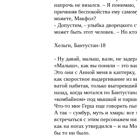
напрочь не вязался. – Я понимаю,
причиняя беспокойства ему самому
можете, Макфол?
- Допустим, - улыбка дворецкого 
может быть этот человек. – Но кто
Хельги, Бантустан-18
- Ну давай, малыш, вали, не задер
«Малыш», как вы поняли – это ваш
Это они с Анной меня в каптерку,
как скоростное выдергивание из в
ватой набитая, только выгоревший
назад, когда мотался по Бантуст
«комбайном» под мышкой и парши
Что-то мне Герш еще говорить пыта
А так – сумбур, муть и хмарь: все
встречаться с этим персонажем ник
как на ногах утвердился – и на М
бы то ни было.