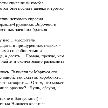
ности списанный комбез
тов был послать далеко и громко
ыслям негромко спросил
ерзилы-Грузовика. Впрочем, и
роженных здешних братков
ы у нас… мыслитель.
дцать, в прищуренных глазках –
твоими способностями и
е, а десять… Правда, прежде, чем
т найти и окончательно разъяснить
ишлось. Вычислили Маркуса его
 одной, так сказать, коробочке…
ожет натворить… О том, что может
шла вразнос?.. Чушь, абсурд,
акие в Бантустане!) –
генда Нижнего квартала,