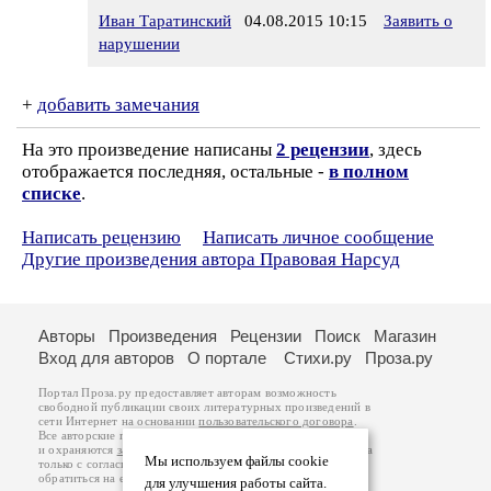
Иван Таратинский
04.08.2015 10:15
Заявить о
нарушении
+
добавить замечания
На это произведение написаны
2 рецензии
, здесь
отображается последняя, остальные -
в полном
списке
.
Написать рецензию
Написать личное сообщение
Другие произведения автора Правовая Нарсуд
Авторы
Произведения
Рецензии
Поиск
Магазин
Вход для авторов
О портале
Стихи.ру
Проза.ру
Портал Проза.ру предоставляет авторам возможность
свободной публикации своих литературных произведений в
сети Интернет на основании
пользовательского договора
.
Все авторские права на произведения принадлежат авторам
и охраняются
законом
. Перепечатка произведений возможна
Мы используем файлы cookie
только с согласия его автора, к которому вы можете
обратиться на его авторской странице. Ответственность за
для улучшения работы сайта.