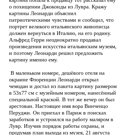
картина попала к продавцу тот рассказал ему
о похищении Джоконды из Лувра. Кражу
картины Леонарди объяснил
патриотическими чувствами и сообщил, что
портрет великого итальянского живописца
должен вернуться в Италию, на его родину.
Альфред Герри неоднократно продавал
произведения искусства итальянским музеям,
и поэтому Леонарди решил предложить
картину именно ему.
В маленьком номере, дешёвого отеля на
окраине Флоренции Леонарди открыл
чемодан и достал из пакета картину размером
в 53х77 см с музейным номером, нанесённый
специальной краской. В тот же вечер он был
арестован. Настоящее имя вора Винченцо
Перуджи. Он приехал в Париж в поисках
заработков и устроился на работу маляром в
Лувр. Изучив порядок работы охраны, и
продумав план выхода из музея, 21 августа