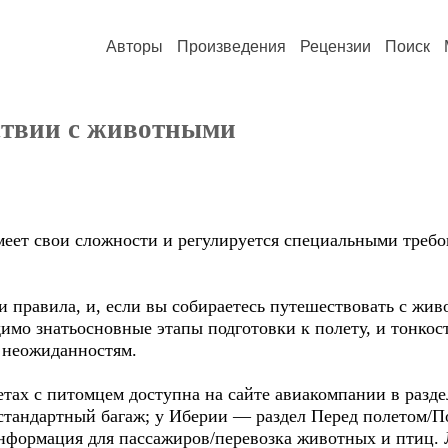
Авторы
Произведения
Рецензии
Поиск
ствии с животными
еет свои сложности и регулируется специальными требов
 правила, и, если вы собираетесь путешествовать с жив
имо знатьосновные этапы подготовки к полету, и тонкос
 неожиданностям.
етах с питомцем доступна на сайте авиакомпании в разд
стандартный багаж; у Иберии — раздел Перед полетом/П
ормация для пассажиров/перевозка животных и птиц. 