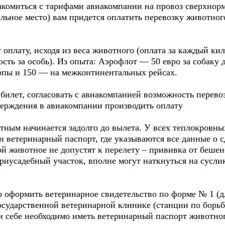
акомиться с тарифами авиакомпании на провоз сверхнорм
льное место) вам придется оплатить перевозку животног
плату, исходя из веса животного (оплата за каждый кил
ть за особь). Из опыта: Аэрофлот — 50 евро за собаку до 
опы и 150 — на межконтинентальных рейсах.
билет, согласовать с авиакомпанией возможность перево
верждения в авиакомпании производить оплату
ным начинается задолго до вылета. У всех теплокровных
н ветеринарный паспорт, где указываются все данные о 
ой животное не допустят к перелету – прививка от бешенс
приусадебный участок, вполне могут наткнуться на сус
о оформить ветеринарное свидетельство по форме № 1 (д
осударственной ветеринарной клинике (станции по борьб
и себе необходимо иметь ветеринарный паспорт животног