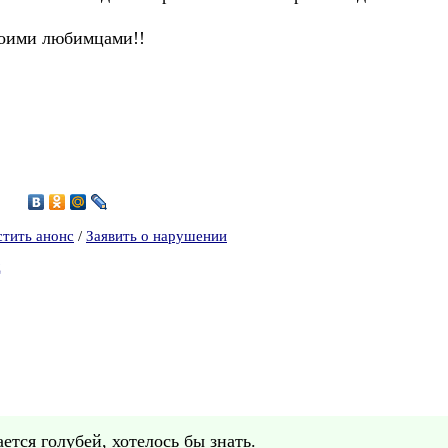
воими любимцами!!
9
стить анонс
/
Заявить о нарушении
д
ется голубей, хотелось бы знать.