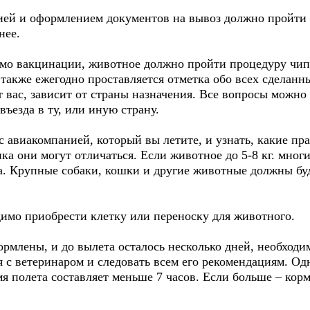
ией и оформлением документов на вывоз должно пройти н
нее.
имо вакцинации, животное должно пройти процедуру чи
а также ежегодно проставляется отметка обо всех сделан
 вас, зависит от страны назначения. Все вопросы можно з
въезда в ту, или иную страну.
 с авиакомпанией, который вы летите, и узнать, какие п
ка они могут отличаться. Если животное до 5-8 кг. мног
та. Крупные собаки, кошки и другие животные должны бу
димо приобрести клетку или переноску для животного.
ормлены, и до вылета осталось несколько дней, необходи
 с ветеринаром и следовать всем его рекомендациям. Од
мя полета составляет меньше 7 часов. Если больше – кор