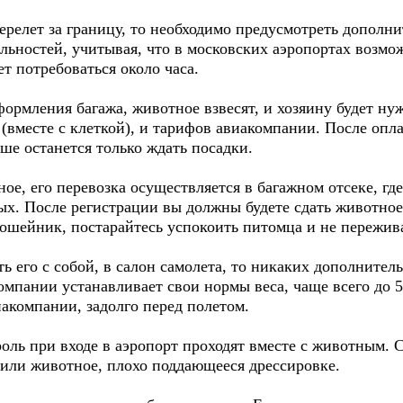
ерелет за границу, то необходимо предусмотреть дополн
ьностей, учитывая, что в московских аэропортах возмо
т потребоваться около часа.
формления багажа, животное взвесят, и хозяину будет ну
а (вместе с клеткой), и тарифов авиакомпании. После оп
ьше останется только ждать посадки.
ное, его перевозка осуществляется в багажном отсеке, гд
. После регистрации вы должны будете сдать животное
 ошейник, постарайтесь успокоить питомца и не пережива
ть его с собой, в салон самолета, то никаких дополните
компании устанавливает свои нормы веса, чаще всего до 
иакомпании, задолго перед полетом.
оль при входе в аэропорт проходят вместе с животным. 
 или животное, плохо поддающееся дрессировке.