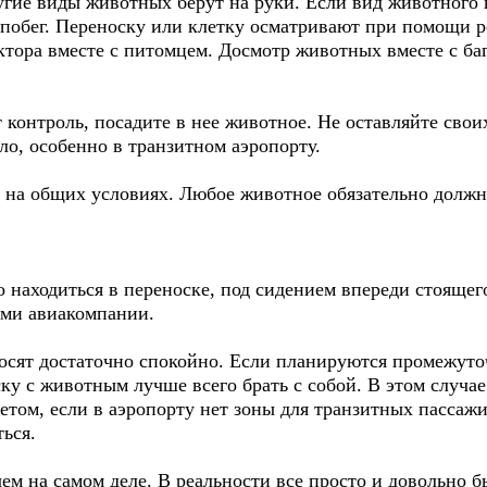
угие виды животных берут на руки. Если вид животного п
 побег. Переноску или клетку осматривают при помощи р
ектора вместе с питомцем. Досмотр животных вместе с б
т контроль, посадите в нее животное. Не оставляйте свои
ло, особенно в транзитном аэропорту.
 на общих условиях. Любое животное обязательно должно
 находиться в переноске, под сидением впереди стоящег
ами авиакомпании.
осят достаточно спокойно. Если планируются промежуто
ку с животным лучше всего брать с собой. В этом случае
том, если в аэропорту нет зоны для транзитных пассажи
ться.
чем на самом деле. В реальности все просто и довольно б