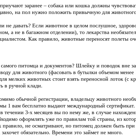
приучают заранее – собака или кошка должны чувствоват
едавно, на пол нужно положить привычную для животного
и не давать? Если животное в целом послушное, здоровое
ном, а не в багажном отделении), то лекарства необязате
ециалистом. Как правило, животные переносят полеты оч
о самого питомца и документов? Шлейку и поводок вне за
 воду для животного (фасовать в бутылки объемом менее
для мелких животных стоит взять переносной лоток (с к
ь в ручной клади.
помимо обычной регистрации, владельцу животного необ
рмы 1 вам бесплатно выдают международный сертификат. 
 в течении 3-х месяцев вы по нему же, в случае нахожден
ходимо оформлять уже по правилам той страны, из котор
 правило, не осматривают, но питомец должен быть при 
 захочет обязательно. Времени это займет не много.