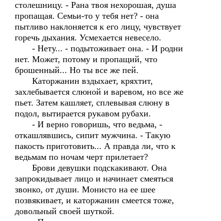
столешницу. - Рана твоя нехорошая, душа
пропащая. Семьи-то у тебя нет? - она
пытливо наклоняется к его лицу, чувствует
горечь дыхания. Усмехается невесело.
- Нету... - подытоживает она. - И родни
нет. Может, потому и пропащий, что
брошенный... Но ты все же пей.
Каторжанин вздыхает, кряхтит,
захлебывается слюной и варевом, но все же
пьет. Затем кашляет, сплевывая слюну в
подол, вытирается рукавом рубахи.
- И верно говоришь, что ведьма, -
откашлявшись, сипит мужчина. - Такую
пакость приготовить... А правда ли, что к
ведьмам по ночам черт прилетает?
Брови девушки подскакивают. Она
запрокидывает лицо и начинает смеяться
звонко, от души. Монисто на ее шее
позвякивает, и каторжанин смеется тоже,
довольный своей шуткой.