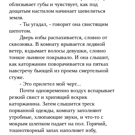
облизывает губы и чувствует, как под
дощатым настилом начинает шевелиться
земля.
- Ты угадал, - говорит она свистящим
шепотом.
Дверь избы распахивается, словно от
сквозняка. В комнату врывается ледяной
ветер, вздымает волосы девушки, словно
тонкое льняное покрывало. И она слышит,
как каторжанин поворачивается на пятках
навстречу бьющей из проема смертельной
стуже.
- Это прилетел мой черт...
Почти одновременно воздух вспарывает
резкий свист и хрипящий вскрик
каторжанина. Затем слышится треск
порванной одежды, комнату заполняют
утробные, хлюпающие звуки, и что-то с
мокрым шлепком падает на пол. Горячий,
тошнотворный запах наполняет избу,