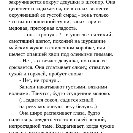
закручивается вокруг девушки в штопор. Она
цепенеет и задыхается, не в силах вынести
окруживший ее густой смрад - вонь только
что выпотрошенной туши, запах гари и
медовая, приторная сладость.
- ...он... тронул...? - в уши льется тихий,
свистящий шепот, похожий на шуршание
майских жуков в спичечном коробке, или
шелест опавшей хвои под оленьими пимами.
- Нет, - отвечает девушка, но голос ее
срывается. Она сглатывает слюну, ставшую
сухой и горячей, пробует снова:
- Нет, не тронул...
Запахи накатывают густыми, вязкими
волнами. Тянутся, будто сгущенное молоко.
(...садится сокол, садится ясный
на реку молочную, реку белую...)
Она шире распахивает глаза, будто
силится разглядеть что-то в своей вечной,
непроглядной тьме. Вздрагивает, когда чужие
пальцы, испачканные в чем-то липком и