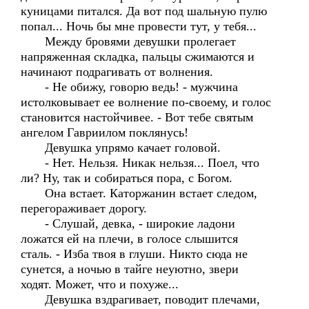
куницами питался. Да вот под шальную пулю
попал... Ночь бы мне провести тут, у тебя...
Между бровями девушки пролегает
напряженная складка, пальцы сжимаются и
начинают подрагивать от волнения.
- Не обижу, говорю ведь! - мужчина
истолковывает ее волнение по-своему, и голос
становится настойчивее. - Вот тебе святым
ангелом Гавриилом поклянусь!
Девушка упрямо качает головой.
- Нет. Нельзя. Никак нельзя... Поел, что
ли? Ну, так и собираться пора, с Богом.
Она встает. Каторжанин встает следом,
перегораживает дорогу.
- Слушай, девка, - широкие ладони
ложатся ей на плечи, в голосе слышится
сталь. - Изба твоя в глуши. Никто сюда не
сунется, а ночью в тайге неуютно, звери
ходят. Может, что и похуже...
Девушка вздрагивает, поводит плечами,