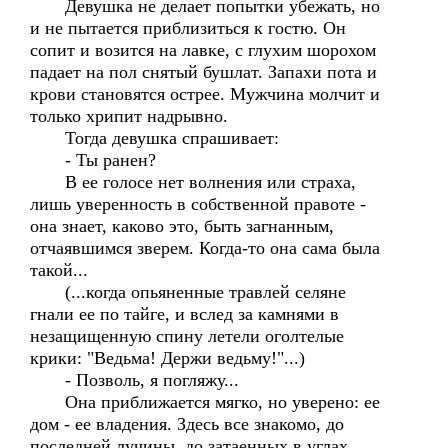
Девушка не делает попытки убежать, но
и не пытается приблизиться к гостю. Он
сопит и возится на лавке, с глухим шорохом
падает на пол снятый бушлат. Запахи пота и
крови становятся острее. Мужчина молчит и
только хрипит надрывно.
Тогда девушка спрашивает:
- Ты ранен?
В ее голосе нет волнения или страха,
лишь уверенность в собственной правоте -
она знает, каково это, быть загнанным,
отчаявшимся зверем. Когда-то она сама была
такой...
(...когда опьяненные травлей селяне
гнали ее по тайге, и вслед за камнями в
незащищенную спину летели оголтелые
крики: "Ведьма! Держи ведьму!"...)
- Позволь, я погляжу...
Она приближается мягко, но уверено: ее
дом - ее владения. Здесь все знакомо, до
последней лучины, до затаенных в углах