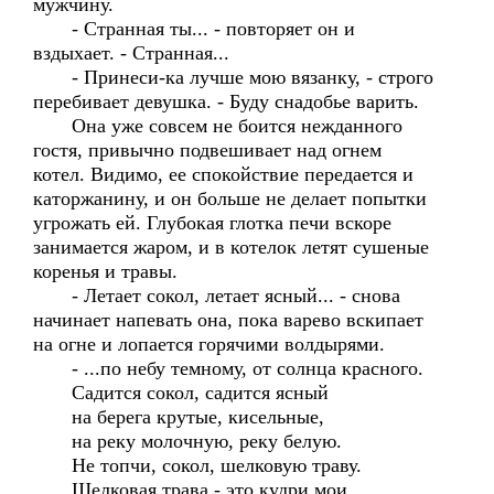
мужчину.
- Странная ты... - повторяет он и
вздыхает. - Странная...
- Принеси-ка лучше мою вязанку, - строго
перебивает девушка. - Буду снадобье варить.
Она уже совсем не боится нежданного
гостя, привычно подвешивает над огнем
котел. Видимо, ее спокойствие передается и
каторжанину, и он больше не делает попытки
угрожать ей. Глубокая глотка печи вскоре
занимается жаром, и в котелок летят сушеные
коренья и травы.
- Летает сокол, летает ясный... - снова
начинает напевать она, пока варево вскипает
на огне и лопается горячими волдырями.
- ...по небу темному, от солнца красного.
Садится сокол, садится ясный
на берега крутые, кисельные,
на реку молочную, реку белую.
Не топчи, сокол, шелковую траву.
Шелковая трава - это кудри мои.