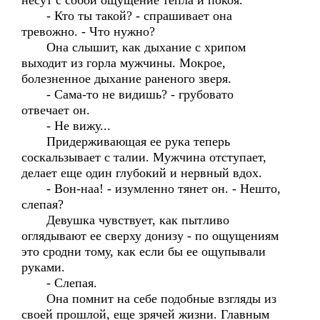
несут с собой ощущение тепла и покоя.
- Кто ты такой? - спрашивает она
тревожно. - Что нужно?
Она слышит, как дыхание с хрипом
выходит из горла мужчины. Мокрое,
болезненное дыхание раненого зверя.
- Сама-то не видишь? - грубовато
отвечает он.
- Не вижу...
Придерживающая ее рука теперь
соскальзывает с талии. Мужчина отступает,
делает еще один глубокий и нервный вдох.
- Вон-наа! - изумленно тянет он. - Нешто,
слепая?
Девушка чувствует, как пытливо
оглядывают ее сверху донизу - по ощущениям
это сродни тому, как если бы ее ощупывали
руками.
- Слепая.
Она помнит на себе подобные взгляды из
своей прошлой, еще зрячей жизни. Главным