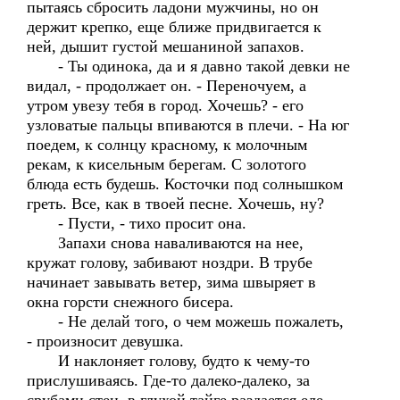
пытаясь сбросить ладони мужчины, но он
держит крепко, еще ближе придвигается к
ней, дышит густой мешаниной запахов.
- Ты одинока, да и я давно такой девки не
видал, - продолжает он. - Переночуем, а
утром увезу тебя в город. Хочешь? - его
узловатые пальцы впиваются в плечи. - На юг
поедем, к солнцу красному, к молочным
рекам, к кисельным берегам. С золотого
блюда есть будешь. Косточки под солнышком
греть. Все, как в твоей песне. Хочешь, ну?
- Пусти, - тихо просит она.
Запахи снова наваливаются на нее,
кружат голову, забивают ноздри. В трубе
начинает завывать ветер, зима швыряет в
окна горсти снежного бисера.
- Не делай того, о чем можешь пожалеть,
- произносит девушка.
И наклоняет голову, будто к чему-то
прислушиваясь. Где-то далеко-далеко, за