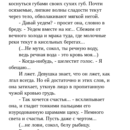
коснуться губами своих сухих губ. Почти
осязаемые, липкие волны сладости текут
через тело, обволакивают мягкой негой.
- Давай уедем? - просит она, словно в
бреду. - Уедем вместе на юг... Сбежим от
вечного холода и мрака туда, где молочные
реки текут в кисельных берегах...
(...Не мути, сокол, ты речную воду,
ведь речная вода - это кровь моя...)
- Когда-нибудь, - шелестит голос. - Я
обещаю...
И лжет. Девушка знает, что он лжет, как
лгал всегда. Но ей достаточно и этих слов, и
она затихает, уткнув лицо в пропитанную
чужой кровью грудь.
- Так хочется счастья... - всхлипывает
она, и гладит тонкими пальцами его
изуродованную шрамами щеку. - Немного
света и счастья. Пусть даже с чертом...
(...не лови, сокол, белу рыбицу.