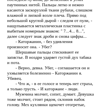
паутинных нитей. Пальцы легко и нежно
касаются заскорузлой ткани рубахи, слишком
влажной и липкой возле плеча. Прямо под
небольшой круглой дырой - следом от пули, -
нащупывается металлическая пластинка с
выбитым номерным знаком: " 7...4... 8...",
далее следует знак дроби и снова цифры...
- Каторжанин, - без удивления
произносит она. - Убег?
Шершавые пальцы стискивают ее
запястье. В ноздри ударяет густой дух табака
и пота.
- Верно, девка. Убег, - соглашается он и
ухмыляется болезненно - Каторжанин я.
Убивец.
- Что ж, - в ее голосе и теперь нет страха,
а только грусть. - И каторжане - люди.
Мужчина молчит, сопит, думает. Девушка
тоже молчит, стоит рядом, склонив набок
голову. Мех кухлянки щекочет отогретые,