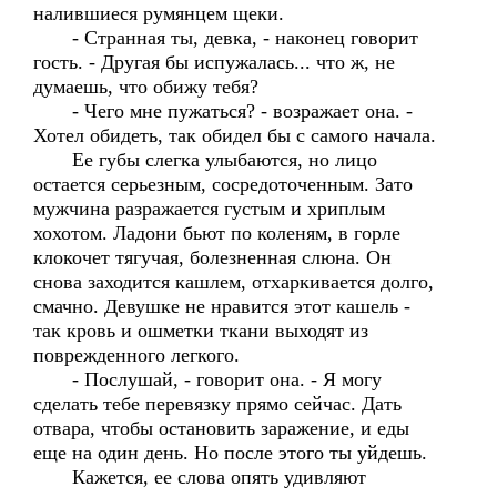
налившиеся румянцем щеки.
- Странная ты, девка, - наконец говорит
гость. - Другая бы испужалась... что ж, не
думаешь, что обижу тебя?
- Чего мне пужаться? - возражает она. -
Хотел обидеть, так обидел бы с самого начала.
Ее губы слегка улыбаются, но лицо
остается серьезным, сосредоточенным. Зато
мужчина разражается густым и хриплым
хохотом. Ладони бьют по коленям, в горле
клокочет тягучая, болезненная слюна. Он
снова заходится кашлем, отхаркивается долго,
смачно. Девушке не нравится этот кашель -
так кровь и ошметки ткани выходят из
поврежденного легкого.
- Послушай, - говорит она. - Я могу
сделать тебе перевязку прямо сейчас. Дать
отвара, чтобы остановить заражение, и еды
еще на один день. Но после этого ты уйдешь.
Кажется, ее слова опять удивляют