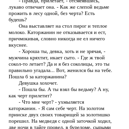
- Правда, прилетает, - отсмеявшись,
лукаво отвечает она. - Как же слепой ведьме
прожить в лесу одной, без черта? Есть
будешь?
Она выставляет на стол пирог и теплое
молоко. Каторжанин не отказывается и ест,
причмокивая, словно никогда не ел ничего
вкуснее.
- Хороша ты, девка, хоть и не зрячая, -
мужчина кряхтит, икает сыто. - Где ж твой
сокол-то летает? Да и я без соколицы, это ты
правильно угадала... Вот, женился бы на тебе.
Пошла б за каторжанина?
Девушка хохочет.
- Пошла бы. А ты взял бы ведьму? А ну,
как черт прилетит?
- Что мне черт? - ухмыляется
каторжанин. - Я сам себе черт. На золотом
прииске двух своих товарищей за золотишко
порешил. На медведя с одной заточкой ходил,
две ночи в тайге провел, в буреломе, сырыми