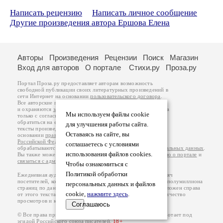
Написать рецензию
Написать личное сообщение
Другие произведения автора Ершова Елена
Авторы
Произведения
Рецензии
Поиск
Магазин
Вход для авторов
О портале
Стихи.ру
Проза.ру
Портал Проза.ру предоставляет авторам возможность
свободной публикации своих литературных произведений в
сети Интернет на основании
пользовательского договора
.
Все авторские права на произведения принадлежат авторам
и охраняются
законом
. Перепечатка произведений возможна
Мы используем файлы cookie
только с согласия его автора, к которому вы можете
обратиться на его авторской странице. Ответственность за
для улучшения работы сайта.
тексты произведений авторы несут самостоятельно на
Оставаясь на сайте, вы
основании
правил публикации
и
законодательства
Российской Федерации
. Данные пользователей
соглашаетесь с условиями
обрабатываются на основании
Политики обработки персональных данных
.
использования файлов cookies.
Вы также можете посмотреть более подробную
информацию о портале
и
связаться с администрацией
.
Чтобы ознакомиться с
Политикой обработки
Ежедневная аудитория портала Проза.ру – порядка 100 тысяч
посетителей, которые в общей сумме просматривают более полумиллиона
персональных данных и файлов
страниц по данным счетчика посещаемости, который расположен справа
cookie,
нажмите здесь
.
от этого текста. В каждой графе указано по две цифры: количество
просмотров и количество посетителей.
Соглашаюсь
© Все права принадлежат авторам, 2000-2026. Портал работает под
эгидой
Российского союза писателей
.
18+