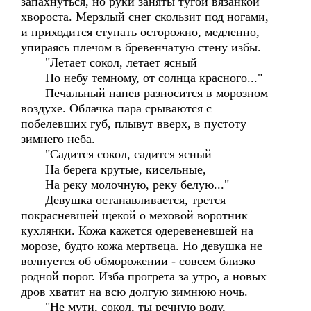
запахнуться, но руки заняты тугой вязанкой
хвороста. Мерзлый снег скользит под ногами,
и приходится ступать осторожно, медленно,
упираясь плечом в бревенчатую стену избы.
"Летает сокол, летает ясный
По небу темному, от солнца красного..."
Печальный напев разносится в морозном
воздухе. Облачка пара срываются с
побелевших губ, плывут вверх, в пустоту
зимнего неба.
"Садится сокол, садится ясный
На берега крутые, кисельные,
На реку молочную, реку белую..."
Девушка останавливается, трется
покрасневшей щекой о меховой воротник
кухлянки. Кожа кажется одеревеневшей на
морозе, будто кожа мертвеца. Но девушка не
волнуется об обморожении - совсем близко
родной порог. Изба прогрета за утро, а новых
дров хватит на всю долгую зимнюю ночь.
"Не мути, сокол, ты речную воду,