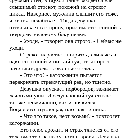
срубами стен, в глухой тайге раздается еле
слышимый стрекот, похожий на стрекот
цикад. Наверное, мужчина слышит его тоже,
и хватка ослабевает. Тогда девушка
отскакивает в сторону, прижимается спиной к
твердому меловому боку печки.
- Уходи, - говорит она строго. - Сейчас же
уходи.
Стрекот нарастает, ширится, сливаясь в
один сплошной и низкий гул, от которого
начинают дрожать оконные стекла.
- Это что? - каторжанин пытается
перекричать стрекочущий рев, но тщетно.
Девушка опускает подбородок, зажимает
ладонями уши. И оглушающий гул стихает
так же неожиданно, как и появился.
Воцаряется пугающая, плотная тишина.
- Что это такое, черт возьми? - повторяет
каторжанин.
Его голос дрожит, и страх тянется от его
тела вместе с запахом пота и крови. Девушка