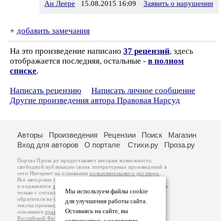
Ан Леере
15.08.2015 16:09
Заявить о нарушении
+
добавить замечания
На это произведение написано
37 рецензий
, здесь
отображается последняя, остальные -
в полном
списке
.
Написать рецензию
Написать личное сообщение
Другие произведения автора Правовая Нарсуд
Авторы
Произведения
Рецензии
Поиск
Магазин
Вход для авторов
О портале
Стихи.ру
Проза.ру
Портал Проза.ру предоставляет авторам возможность
свободной публикации своих литературных произведений в
сети Интернет на основании
пользовательского договора
.
Все авторские права на произведения принадлежат авторам
и охраняются
законом
. Перепечатка произведений возможна
Мы используем файлы cookie
только с согласия его автора, к которому вы можете
обратиться на его авторской странице. Ответственность за
для улучшения работы сайта.
тексты произведений авторы несут самостоятельно на
Оставаясь на сайте, вы
основании
правил публикации
и
законодательства
Российской Федерации
. Данные пользователей