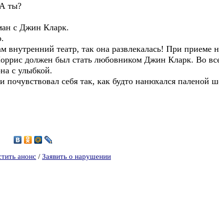
 А ты?
ман с Джин Кларк.
.
м внутренний театр, так она развлекалась! При приеме 
Норрис должен был стать любовником Джин Кларк. Во все
на с улыбкой.
и почувствовал себя так, как будто нанюхался паленой ш
4
стить анонс
/
Заявить о нарушении