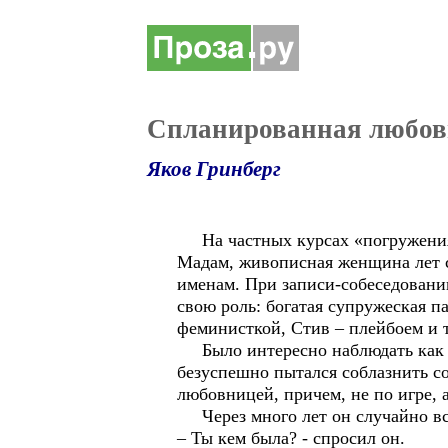
Спланированная любов
Яков Гринберг
На частных курсах «погружения» 
Мадам, живописная женщина лет с
именам. При записи-собеседовани
свою роль: богатая супружеская 
феминисткой, Стив – плейбоем и т
Было интересно наблюдать как л
безуспешно пытался соблазнить со
любовницей, причем, не по игре, 
Через много лет он случайно вст
– Ты кем была? - спросил он.