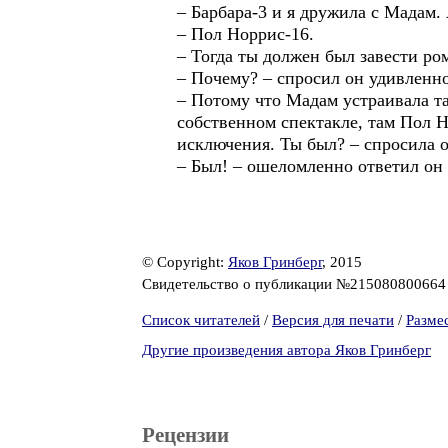
– Барбара-3 и я дружила с Мадам.
– Пол Норрис-16.
– Тогда ты должен был завести ро
– Почему? – спросил он удивленно
– Потому что Мадам устраивала та
собственном спектакле, там Пол 
исключения. Ты был? – спросила о
– Был! – ошеломленно ответил он 
© Copyright:
Яков Гринберг
, 2015
Свидетельство о публикации №21508080066
Список читателей
/
Версия для печати
/
Разме
Другие произведения автора Яков Гринберг
Рецензии