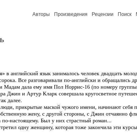
Авторы
Произведения
Рецензии
Поиск
ь
в английский язык занималось человек двадцать молод
орока. Все разговаривали по-английски и обращались др
и Мадам дала ему имя Пол Норрис-16 (по номеру группы
пара Джин и Артур Кларк совершала кругосветное путеше
ак далее.
юди, прикрытые маской чужого имени, начинают себя п
бственную жену, с другой стороны, с Джин отчаянно фли
а по-настоящему. Был у них страстный роман...
ретил одну женщину, которая тоже закончила эти курсы