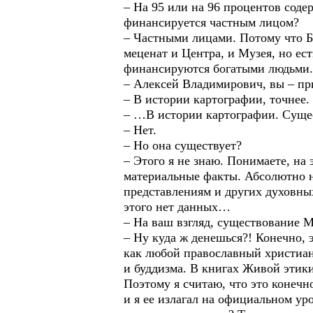
– На 95 или на 96 процентов соде
финансируется частным лицом?
– Частными лицами. Потому что Б
меценат и Центра, и Музея, но ес
финансируются богатыми людьми.
– Алексей Владимирович, вы – п
– В истории картографии, точнее.
– …В истории картографии. Сущес
– Нет.
– Но она существует?
– Этого я не знаю. Понимаете, на 
материальные факты. Абсолютно н
представлениям и других духовны
этого нет данных…
– На ваш взгляд, существование 
– Ну куда ж денешься?! Конечно, 
как любой православный христиан
и буддизма. В книгах Живой этики
Поэтому я считаю, что это конечн
и я ее излагал на официальном ур