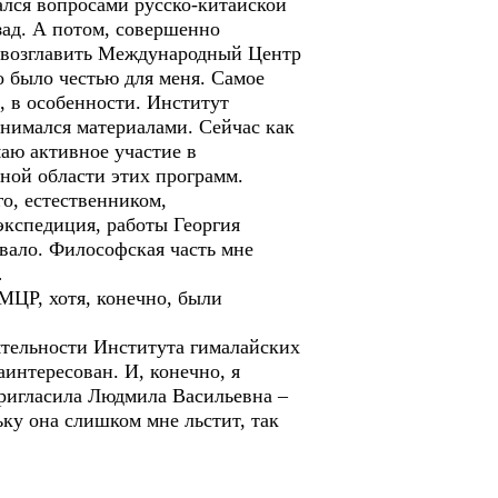
ался вопросами русско-китайской
зад. А потом, совершенно
 возглавить Международный Центр
то было честью для меня. Самое
, в особенности. Институт
занимался материалами. Сейчас как
маю активное участие в
ной области этих программ.
о, естественником,
экспедиция, работы Георгия
вало. Философская часть мне
…
МЦР, хотя, конечно, были
еятельности Института гималайских
аинтересован. И, конечно, я
пригласила Людмила Васильевна –
ьку она слишком мне льстит, так