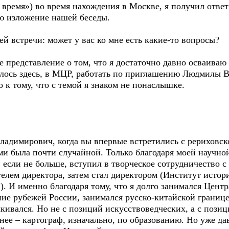
время») во время нахождения в Москве, я получил ответ:
ю изложение нашей беседы.
ей встречи: может у вас ко мне есть какие-то вопросы?
 представление о том, что я достаточно давно осваиваю 
чалось здесь, в МЦР, работать по приглашению Людмилы
 к тому, что с темой я знаком не понаслышке.
ладимирович, когда вы впервые встретились с рериховск
ами была почти случайной. Только благодаря моей научно
ад, если не больше, вступил в творческое сотрудничеств
телем директора, затем стал директором (Институт истор
). И именно благодаря тому, что я долго занимался Цент
ие рубежей России, занимался русско-китайской границе
алкивался. Но не с позиций искусствоведческих, а с пози
ернее – картограф, изначально, по образованию. Но уже 