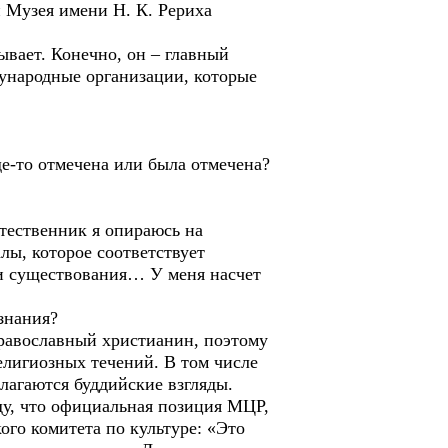
и Музея имени Н. К. Рериха
вает. Конечно, он – главный
ждународные организации, которые
е-то отмечена или была отмечена?
стественник я опираюсь на
ы, которое соответствует
 и существования… У меня насчет
знания?
православный христианин, поэтому
лигиозных течений. В том числе
злагаются буддийские взгляды.
иду, что официальная позиция МЦР,
ого комитета по культуре: «Это