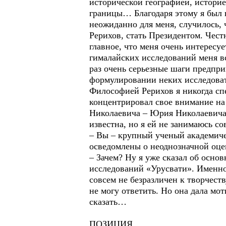
исторической географией, истори
границы… Благодаря этому я был в
неожиданно для меня, случилось
Рерихов, стать Президентом. Честн
главное, что меня очень интересу
гималайских исследований меня вс
раз очень серьезные шаги предпри
формулировании неких исследоват
Философией Рерихов я никогда спе
концентрировал свое внимание на 
Николаевича – Юрия Николаевича 
известна, но я ей не занимаюсь 
– Вы – крупный ученый академиче
осведомлены о неоднозначной оцен
– Зачем? Ну я уже сказал об осно
исследований «Урусвати». Именно,
совсем не безразличен к творчест
не могу ответить. Но она дала мо
сказать…
ПОЗИЦИЯ