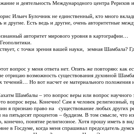
ржание и деятельность Международного центра Рерихов 
орис Ильич Булочник не единственный, кто много вклады
ть и другие. Есть ведь и другие, очень авторитетные ме
ризнанный авторитет мирового уровня в картографии…
 Геополитики.
твует, с точки зрения вашей науки, земная Шамбала? Гд
этот вопрос у меня ответа нет. Опять же повторяю: как е
е отрицаю возможность существования духовной Шамбал
х течений… Но вот насчет ее материального положения
Махатм Шамбалы – это вопрос веры или вопрос научного 
это вопрос веры. Конечно! Сам я человек религиозный, 
ин я признаю право на существование любых других ре
 на пятьдесят процентов – буддизм. В том смысле, что и
о, конечно, понятие религиозное. Хотя прошу иметь в в
овне в Госдуме, когда меня спрашивал председатель думск