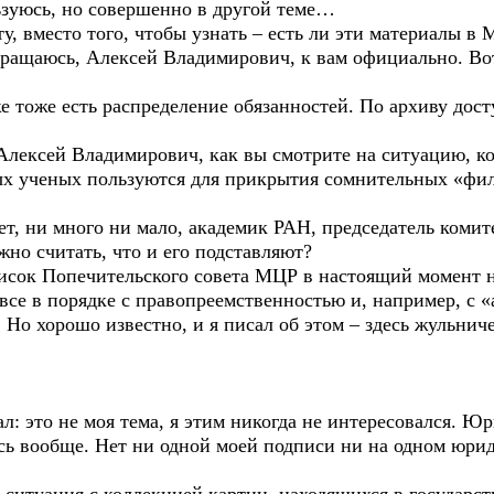
зуюсь, но совершенно в другой теме…
ту, вместо того, чтобы узнать – есть ли эти материалы 
бращаюсь, Алексей Владимирович, к вам официально. Во
же тоже есть распределение обязанностей. По архиву дос
 Алексей Владимирович, как вы смотрите на ситуацию, к
ных ученых пользуются для прикрытия сомнительных «ф
ет, ни много ни мало, академик РАН, председатель комит
жно считать, что и его подставляют?
список Попечительского совета МЦР в настоящий момент 
все в порядке с правопреемственностью и, например, с 
 Но хорошо известно, и я писал об этом – здесь жульнич
зал: это не моя тема, я этим никогда не интересовался.
юсь вообще. Нет ни одной моей подписи ни на одном юри