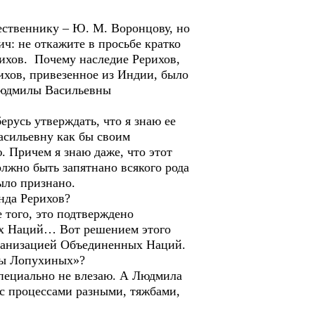
шественнику – Ю. М. Воронцову, но
ч: не откажите в просьбе кратко
ихов. Почему наследие Рерихов,
ихов, привезенное из Индии, было
 Людмилы Васильевны
ерусь утверждать, что я знаю ее
асильевну как бы своим
ю. Причем я знаю даже, что этот
лжно быть запятнано всякого рода
 было признано.
нда Рерихов?
 того, это подтверждено
х Наций… Вот решением этого
рганизацией Объединенных Наций.
бы Лопухиных»?
специально не влезаю. А Людмила
 с процессами разными, тяжбами,