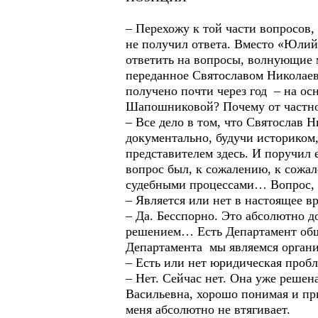
– Перехожу к той части вопросов,
не получил ответа. Вместо «Юлий
ответить на вопросы, волнующие 
переданное Святославом Николаев
получено почти через год – на ос
Шапошниковой? Почему от частно
– Все дело в том, что Святослав Н
документально, будучи историком
представителем здесь. И поручил ей
вопрос был, к сожалению, к сожал
судебными процессами… Вопрос, к
– Является или нет в настоящее 
– Да. Бесспорно. Это абсолютно 
решением… Есть Департамент об
Департамента мы являемся орган
– Есть или нет юридическая про
– Нет. Сейчас нет. Она уже решен
Васильевна, хорошо понимая и пр
меня абсолютно не втягивает.