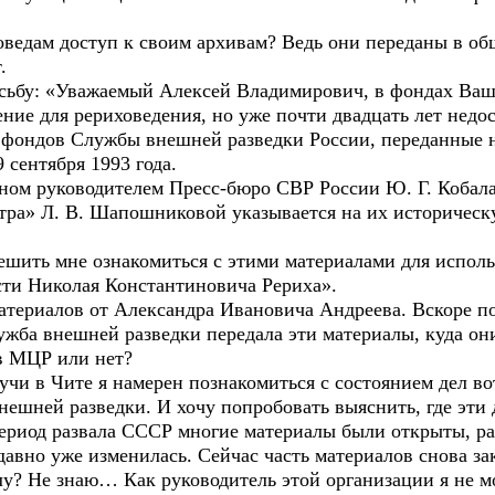
ведам доступ к своим архивам? Ведь они переданы в об
.
сьбу: «Уважаемый Алексей Владимирович, в фондах Ваш
ие для рериховедения, но уже почти двадцать лет недо
 фондов Службы внешней разведки России, переданные 
сентября 1993 года.
ном руководителем Пресс-бюро СВР России Ю. Г. Кобал
тра» Л. В. Шапошниковой указывается на их историческ
ешить мне ознакомиться с этими материалами для исполь
сти Николая Константиновича Рериха».
атериалов от Александра Ивановича Андреева. Вскоре пое
ужба внешней разведки передала эти материалы, куда о
 в МЦР или нет?
дучи в Чите я намерен познакомиться с состоянием дел в
ешней разведки. И хочу попробовать выяснить, где эти 
 период развала СССР многие материалы были открыты, р
давно уже изменилась. Сейчас часть материалов снова за
лу? Не знаю… Как руководитель этой организации я не мо