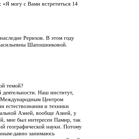
 «Я могу с Вами встретиться 14
наследие Рерихов. В этом году
 Васильевны Шапошниковой.
ой темой?
й деятельности. Наш институт,
о с Международным Центром
ии естествознания и техники
ральной Азией, вообще Азией, у
й, мне был интересен Памир, так
ций географической науки. Потому
давным-давно занимаюсь