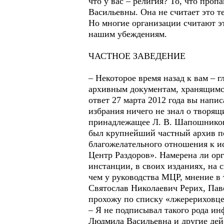
что у вас – религия? То, что проп
Васильевны. Она не считает это т
Но многие организации считают эт
нашим убеждениям.
ЧАСТНОЕ ЗАВЕДЕНИЕ
– Некоторое время назад к вам – 
архивным документам, хранящимс
ответ 27 марта 2012 года вы напи
избрания ничего не знал о творящ
принадлежащее Л. В. Шапошников
был крупнейший частный архив по
благожелательного отношения к 
Центр Раздоров». Намерена ли орг
инстанции, в своих изданиях, на
чем у руководства МЦР, мнение в 
Святослав Николаевич Рерих, Паве
прохожу по списку «лжерерихов
– Я не подписывал такого рода ин
Людмила Васильевна и другие дей