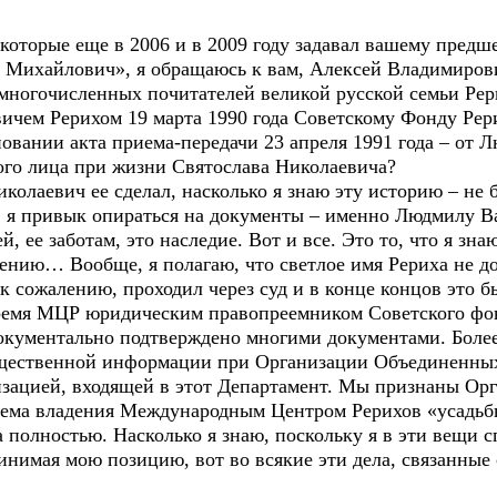
 которые еще в 2006 и в 2009 году задавал вашему пред
 Михайлович», я обращаюсь к вам, Алексей Владимирови
многочисленных почитателей великой русской семьи Рер
ичем Рерихом 19 марта 1990 года Советскому Фонду Рер
новании акта приема-передачи 23 апреля 1991 года – от
го лица при жизни Святослава Николаевича?
иколаевич ее сделал, насколько я знаю эту историю – не б
, я привык опираться на документы – именно Людмилу В
, ее заботам, это наследие. Вот и все. Это то, что я зна
ению… Вообще, я полагаю, что светлое имя Рериха не до
 сожалению, проходил через суд и в конце концов это
время МЦР юридическим правопреемником Советского фо
документально подтверждено многими документами. Более
щественной информации при Организации Объединенны
изацией, входящей в этот Департамент. Мы признаны О
блема владения Международным Центром Рерихов «усадь
а полностью. Насколько я знаю, поскольку я в эти вещи 
инимая мою позицию, вот во всякие эти дела, связанные