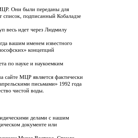
в МЦР. Они были переданы для
т список, подписанный Кобаладзе
туп весь идет через Людмилу
огда вашим именем известного
илософских» концепций
ета по науке и наукоемким
на сайте МЦР является фактически
«апрельскими письмами» 1992 года
ество чистой воды.
 Юридическими делами с нашим
дическом документе или