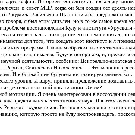
ей картографии. Историей геополитики, поскольку заним
ключен в совет МЦР, когда он был создан лет десять на
, что Людмила Васильевна Шапошникова предложила мне
о говоря, я был этим удивлен, но в то же самое время э
ет проблема восстановления Кулу и института «Урусвати»
егда интересовал, я никогда ничего о нем не писал, но 
нимаются для того, что создать этот институт и я прини
ельских программ. Главным образом, в естественно-науч
циально не занимался. Будучи историком, и, прежде всег
научной деятельности, особенно: Центрально-азиатская 
– Рериха, Святослава Николаевича… Это меня интересо
совсем. И в ближайшем будущем не планирую заниматься
ского уровня. И вдруг приняли предложение возглавить 
ке деятельности этой организации. Зачем?
вной мотивации. Я очень заинтересован в воссоздании д
 как представитель естественных наук. Я в этом очень з
ву Рерихов – художников. Вот почему меня на этот пост 
тивацию, которую просто не буду воспроизводить, поскол