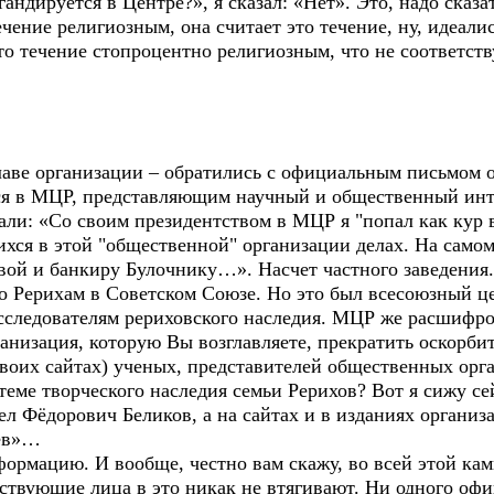
агандируется в Центре?», я сказал: «Нет». Это, надо сказ
ечение религиозным, она считает это течение, ну, идеал
о течение стопроцентно религиозным, что не соответств
главе организации – обратились с официальным письмом 
я в МЦР, представляющим научный и общественный инте
сали: «Со своим президентством в МЦР я "попал как кур 
ихся в этой "общественной" организации делах. На самом 
ой и банкиру Булочнику…». Насчет частного заведения.
 Рерихам в Советском Союзе. Но это был всесоюзный ц
исследователям рериховского наследия. МЦР же расшиф
анизация, которую Вы возглавляете, прекратить оскорби
 своих сайтах) ученых, представителей общественных ор
теме творческого наследия семьи Рерихов? Вот я сижу се
л Фёдорович Беликов, а на сайтах и в изданиях организа
цев»…
формацию. И вообще, честно вам скажу, во всей этой ка
ствующие лица в это никак не втягивают. Ни одного офи