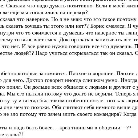
ре. Сказали что надо думать позитивно. Если в моей жизн
о же еще мы согласились на переход?
сказал что наверное. Но я не знаю что это такое поэтому 
шь сказать хочешь ты этого или нет?? Борис смеялся. Я 
 внутри что то сжимается и думаешь что наверное ты ляп
чему то вызывает смех. Доктор сказал записывать все эт
 что нет. И все равно нужно говорить все что думаешь. П
естве людей?? Надо учиться открываться так он сказал. 
собенно которые запомнятся. Плохие и хорошие. Плохие 
ю для чего. Доктор говорит иногда слишком умно. Иногд
его понял. Он дольше всех общался с людьми и дружит с
а. Мы его пытали потому что долго не верили. Теперь я г
о ку ку и всегда был таким особенно после того как люд
м они чем то похожи. Оба считают себя немного выше др
 не зло потому что зачем злить своего командира? Когда
ерты и надо быть более… креа тивными в общении – ??
е слова?!