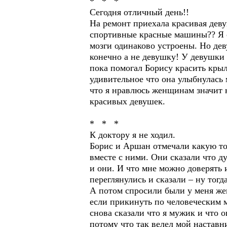
* * *
Сегодня отличный день!!
На ремонт приехала красивая дев
спортивные красные машины?? Я сп
мозги одинаково устроены. Но дев
конечно а не девушку! У девушки 
пока помогал Борису красить крыл
удивительное что она улыбнулась 
что я нравлюсь женщинам значит н
красивых девушек.
* * *
К доктору я не ходил.
Борис и Аршан отмечали какую то
вместе с ними. Они сказали что 
и они. И что мне можно доверять и
переглянулись и сказали – ну тогд
А потом спросили были у меня же
если прикинуть по человеческим м
снова сказали что я мужик и что 
потому что так велел мой наставни