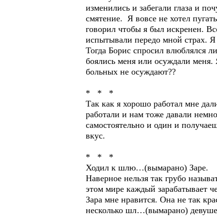
изменились и забегали глаза и по
смятение. Я вовсе не хотел пугат
говорил чтобы я был искренен. Вс
испытывали передо мной страх. Я 
Тогда Борис спросил влюблялся ли 
боялись меня или осуждали меня. 
больных не осуждают??
* * *
Так как я хорошо работал мне дал
работали и нам тоже давали немно
самостоятельно и один и получаеш
вкус.
* * *
Ходил к шлю…(вымарано) Заре.
Наверное нельзя так грубо назыв
этом мире каждый зарабатывает ч
Зара мне нравится. Она не так кр
несколько шл…(вымарано) девушек 