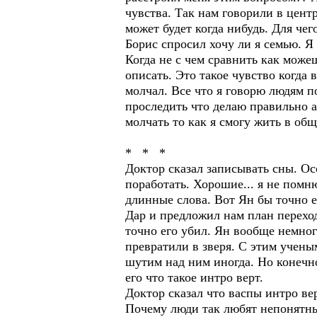
чувства. Так нам говорили в цент
может будет когда нибудь. Для чег
Борис спросил хочу ли я семью. Я 
Когда не с чем сравнить как може
описать. Это такое чувство когда
молчал. Все что я говорю людям по
проследить что делаю правильно а
молчать то как я смогу жить в общ
* * *
Доктор сказал записывать сны. О
поработать. Хорошие... я не помн
длинные слова. Вот Ян бы точно 
Дар и предложил нам план переход
точно его убил. Ян вообще немног
превратили в зверя. С этим учены
шутим над ним иногда. Но конечно
его что такое интро верт.
Доктор сказал что васпы интро в
Почему люди так любят непонятны