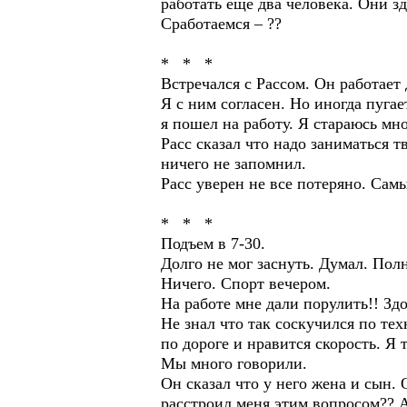
работать еще два человека. Они з
Сработаемся – ??
* * *
Встречался с Рассом. Он работает
Я с ним согласен. Но иногда пугае
я пошел на работу. Я стараюсь мн
Расс сказал что надо заниматься 
ничего не запомнил.
Расс уверен не все потеряно. Сам
* * *
Подъем в 7-30.
Долго не мог заснуть. Думал. Пол
Ничего. Спорт вечером.
На работе мне дали порулить!! Зд
Не знал что так соскучился по тех
по дороге и нравится скорость. Я
Мы много говорили.
Он сказал что у него жена и сын. 
расстроил меня этим вопросом?? А