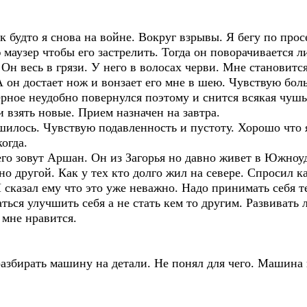
к будто я снова на войне. Вокруг взрывы. Я бегу по прос
 маузер чтобы его застрелить. Тогда он поворачивается л
Он весь в грязи. У него в волосах черви. Мне становится
 он достает нож и вонзает его мне в шею. Чувствую боль
ерное неудобно повернулся поэтому и снится всякая чушь
и взять новые. Прием назначен на завтра.
шилось. Чувствую подавленность и пустоту. Хорошо что я
огда.
го зовут Аршан. Он из Загорья но давно живет в Южноуд
но другой. Как у тех кто долго жил на севере. Спросил к
 сказал ему что это уже неважно. Надо принимать себя т
ься улучшить себя а не стать кем то другим. Развивать л
 мне нравится.
разбирать машину на детали. Не понял для чего. Машина