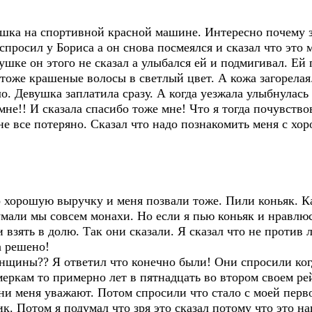
ушка на спортивной красной машине. Интересно почему 
росил у Бориса а он снова посмеялся и сказал что это м
ушке он этого не сказал а улыбался ей и подмигивал. Е
тоже крашеные волосы в светлый цвет. А кожа загорелая
о. Девушка заплатила сразу. А когда уезжала улыбнулась 
мне!! И сказала спасибо тоже мне! Что я тогда почувство
е все потеряно. Сказал что надо познакомить меня с хо
 хорошую выручку и меня позвали тоже. Пили коньяк. Ка
думали мы совсем монахи. Но если я пью коньяк и нравл
 взять в долю. Так они сказали. Я сказал что не против 
а решено!
нщины?? Я ответил что конечно были! Они спросили когд
еркам то примерно лет в пятнадцать во втором своем ре
они меня уважают. Потом спросили что стало с моей перв
к. Потом я подумал что зря это сказал потому что это на