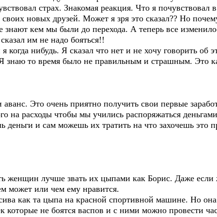
чувствовал страх. Знакомая реакция. Что я почувствовал 
ь своих новых друзей. Может я зря это сказал?? Но поче
е знают кем мы были до перехода. А теперь все изменило
сказал им не надо бояться!!
я когда нибудь. Я сказал что нет и не хочу говорить об 
Я знаю то время было не правильным и страшным. Это как
и аванс. Это очень приятно получить свои первые зарабо
го на расходы чтобы мы учились распоряжаться деньгами
ь деньги и сам можешь их тратить на что захочешь это 
ать женщин лучше звать их цыпами как Борис. Даже есл
ем может или чем ему нравится.
асива как та цыпа на красной спортивной машине. Но она 
которые не боятся васпов и с ними можно провести час