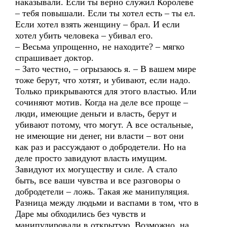
наказывали. Если ты верно служил Королеве
– тебя повышали. Если ты хотел есть – ты ел.
Если хотел взять женщину – брал. И если
хотел убить человека – убивал его.
– Весьма упрощенно, не находите? – мягко
спрашивает доктор.
– Зато честно, – огрызаюсь я. – В вашем мире
тоже берут, что хотят, и убивают, если надо.
Только прикрываются для этого властью. Или
сочиняют мотив. Когда на деле все проще –
люди, имеющие деньги и власть, берут и
убивают потому, что могут. А все остальные,
не имеющие ни денег, ни власти – вот они
как раз и рассуждают о добродетели. Но на
деле просто завидуют власть имущим.
Завидуют их могуществу и силе. А стало
быть, все ваши чувства и все разговоры о
добродетели – ложь. Такая же манипуляция.
Разница между людьми и васпами в том, что в
Даре мы обходились без чувств и
манипулировали в открытую. Возможно, на