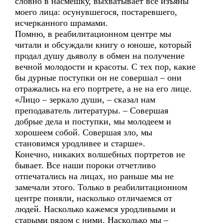
словно в насмешку, выхватывает все изъяны
моего лица: осунувшегося, постаревшего,
исчерканного шрамами.
Помню, в реабилитационном центре мы
читали и обсуждали книгу о юноше, который
продал душу дьяволу в обмен на получение
вечной молодости и красоты. С тех пор, какие
бы дурные поступки он не совершал – они
отражались на его портрете, а не на его лице.
«Лицо – зеркало души, – сказал нам
преподаватель литературы. – Совершая
добрые дела и поступки, мы молодеем и
хорошеем собой. Совершая зло, мы
становимся уродливее и старше».
Конечно, никаких волшебных портретов не
бывает. Все наши пороки отчетливо
отпечатались на лицах, но раньше мы не
замечали этого. Только в реабилитационном
центре поняли, насколько отличаемся от
людей. Насколько кажемся уродливыми и
старыми рядом с ними. Насколько мы –