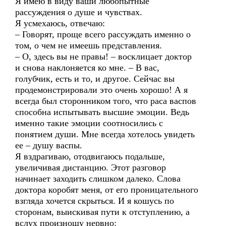
Я имею в виду ваши любопытные
рассуждения о душе и чувствах.
Я усмехаюсь, отвечаю:
– Говорят, проще всего рассуждать именно о
том, о чем не имеешь представления.
– О, здесь вы не правы! – восклицает доктор
и снова наклоняется ко мне. – В вас,
голубчик, есть и то, и другое. Сейчас вы
продемонстрировали это очень хорошо! А я
всегда был сторонником того, что раса васпов
способна испытывать высшие эмоции. Ведь
именно такие эмоции соотносились с
понятием души. Мне всегда хотелось увидеть
ее – душу васпы.
Я вздрагиваю, отодвигаюсь подальше,
увеличивая дистанцию. Этот разговор
начинает заходить слишком далеко. Слова
доктора коробят меня, от его проницательного
взгляда хочется скрыться. И я кошусь по
сторонам, выискивая пути к отступлению, а
вслух произношу нервно: