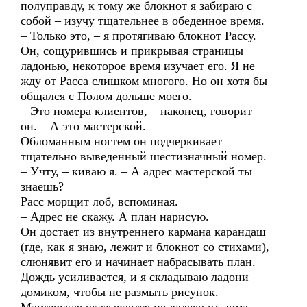
полуправду, к тому же блокнот я забираю с
собой – изучу тщательнее в обеденное время.
– Только это, – я протягиваю блокнот Рассу.
Он, сощурившись и прикрывая страницы
ладонью, некоторое время изучает его. Я не
жду от Расса слишком многого. Но он хотя бы
общался с Полом дольше моего.
– Это номера клиентов, – наконец, говорит
он. – А это мастерской.
Обломанным ногтем он подчеркивает
тщательно выведенный шестизначный номер.
– Учту, – киваю я. – А адрес мастерской ты
знаешь?
Расс морщит лоб, вспоминая.
– Адрес не скажу. А план нарисую.
Он достает из внутреннего кармана карандаш
(где, как я знаю, лежит и блокнот со стихами),
слюнявит его и начинает набрасывать план.
Дождь усиливается, и я складываю ладони
домиком, чтобы не размыть рисунок.