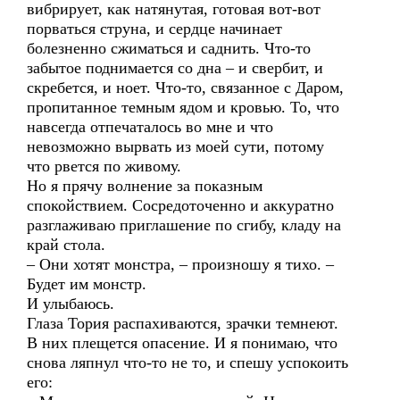
вибрирует, как натянутая, готовая вот-вот
порваться струна, и сердце начинает
болезненно сжиматься и саднить. Что-то
забытое поднимается со дна – и свербит, и
скребется, и ноет. Что-то, связанное с Даром,
пропитанное темным ядом и кровью. То, что
навсегда отпечаталось во мне и что
невозможно вырвать из моей сути, потому
что рвется по живому.
Но я прячу волнение за показным
спокойствием. Сосредоточенно и аккуратно
разглаживаю приглашение по сгибу, кладу на
край стола.
– Они хотят монстра, – произношу я тихо. –
Будет им монстр.
И улыбаюсь.
Глаза Тория распахиваются, зрачки темнеют.
В них плещется опасение. И я понимаю, что
снова ляпнул что-то не то, и спешу успокоить
его: