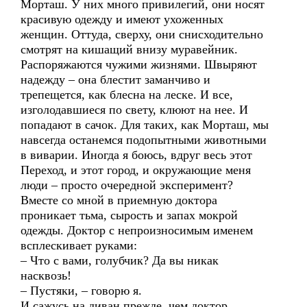
Морташ. У них много привилегий, они носят
красивую одежду и имеют ухоженных
женщин. Оттуда, сверху, они снисходительно
смотрят на кишащий внизу муравейник.
Распоряжаются чужими жизнями. Швыряют
надежду – она блестит заманчиво и
трепещется, как блесна на леске. И все,
изголодавшиеся по свету, клюют на нее. И
попадают в сачок. Для таких, как Морташ, мы
навсегда останемся подопытными животными
в виварии. Иногда я боюсь, вдруг весь этот
Переход, и этот город, и окружающие меня
люди – просто очередной эксперимент?
Вместе со мной в приемную доктора
проникает тьма, сырость и запах мокрой
одежды. Доктор с непроизносимым именем
всплескивает руками:
– Что с вами, голубчик? Да вы никак
насквозь!
– Пустяки, – говорю я.
И сажусь на диван прежде, чем доктор