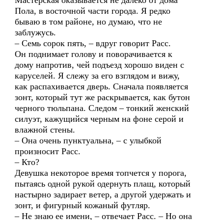
Мастерская оказывается не далеко от дома
Пола, в восточной части города. Я редко
бываю в том районе, но думаю, что не
заблужусь.
– Семь сорок пять, – вдруг говорит Расс.
Он поднимает голову и поворачивается к
дому напротив, чей подъезд хорошо виден с
каруселей. Я слежу за его взглядом и вижу,
как распахивается дверь. Сначала появляется
зонт, который тут же раскрывается, как бутон
черного тюльпана. Следом – тонкий женский
силуэт, кажущийся черным на фоне серой и
влажной стены.
– Она очень пунктуальна, – с улыбкой
произносит Расс.
– Кто?
Девушка некоторое время топчется у порога,
пытаясь одной рукой одернуть плащ, который
настырно задирает ветер, а другой удержать и
зонт, и фигурный кожаный футляр.
– Не знаю ее имени, – отвечает Расс. – Но она