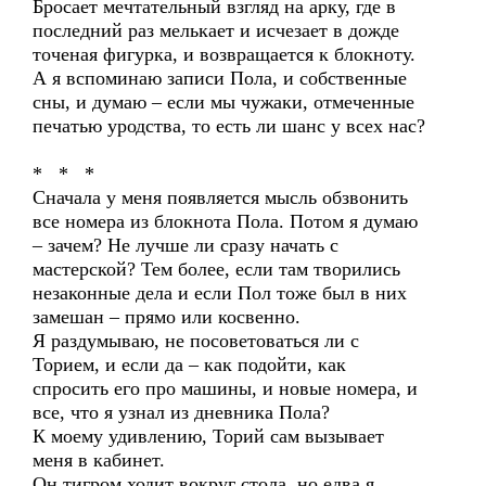
Бросает мечтательный взгляд на арку, где в
последний раз мелькает и исчезает в дожде
точеная фигурка, и возвращается к блокноту.
А я вспоминаю записи Пола, и собственные
сны, и думаю – если мы чужаки, отмеченные
печатью уродства, то есть ли шанс у всех нас?
* * *
Сначала у меня появляется мысль обзвонить
все номера из блокнота Пола. Потом я думаю
– зачем? Не лучше ли сразу начать с
мастерской? Тем более, если там творились
незаконные дела и если Пол тоже был в них
замешан – прямо или косвенно.
Я раздумываю, не посоветоваться ли с
Торием, и если да – как подойти, как
спросить его про машины, и новые номера, и
все, что я узнал из дневника Пола?
К моему удивлению, Торий сам вызывает
меня в кабинет.
Он тигром ходит вокруг стола, но едва я