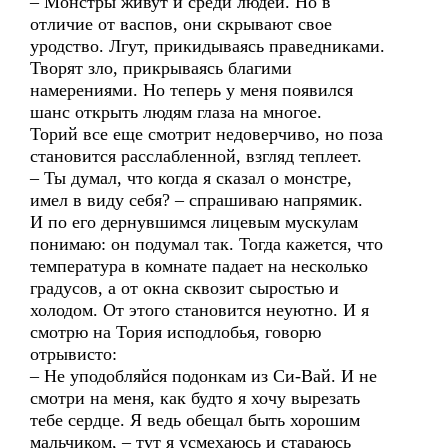
– Монстры живут и среди людей. Но в
отличие от васпов, они скрывают свое
уродство. Лгут, прикидываясь праведниками.
Творят зло, прикрываясь благими
намерениями. Но теперь у меня появился
шанс открыть людям глаза на многое.
Торий все еще смотрит недоверчиво, но поза
становится расслабленной, взгляд теплеет.
– Ты думал, что когда я сказал о монстре,
имел в виду себя? – спрашиваю напрямик.
И по его дернувшимся лицевым мускулам
понимаю: он подумал так. Тогда кажется, что
температура в комнате падает на несколько
градусов, а от окна сквозит сыростью и
холодом. От этого становится неуютно. И я
смотрю на Тория исподлобья, говорю
отрывисто:
– Не уподобляйся подонкам из Си-Вай. И не
смотри на меня, как будто я хочу вырезать
тебе сердце. Я ведь обещал быть хорошим
мальчиком, – тут я усмехаюсь и стараюсь