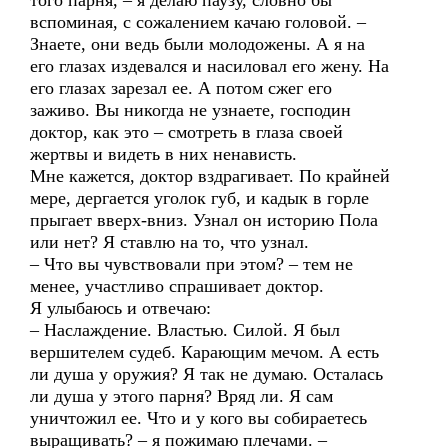
того парня, – я делаю паузу, словно бы
вспоминая, с сожалением качаю головой. –
Знаете, они ведь были молодожены. А я на
его глазах издевался и насиловал его жену. На
его глазах зарезал ее. А потом сжег его
заживо. Вы никогда не узнаете, господин
доктор, как это – смотреть в глаза своей
жертвы и видеть в них ненависть.
Мне кажется, доктор вздрагивает. По крайней
мере, дергается уголок губ, и кадык в горле
прыгает вверх-вниз. Узнал он историю Пола
или нет? Я ставлю на то, что узнал.
– Что вы чувствовали при этом? – тем не
менее, участливо спрашивает доктор.
Я улыбаюсь и отвечаю:
– Наслаждение. Властью. Силой. Я был
вершителем судеб. Карающим мечом. А есть
ли душа у оружия? Я так не думаю. Осталась
ли душа у этого парня? Вряд ли. Я сам
уничтожил ее. Что и у кого вы собираетесь
выращивать? – я пожимаю плечами. –