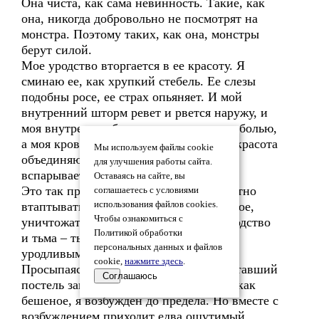
Она чиста, как сама невинность. Такие, как
она, никогда добровольно не посмотрят на
монстра. Поэтому таких, как она, монстры
берут силой.
Мое уродство вторгается в ее красоту. Я
сминаю ее, как хрупкий стебель. Ее слезы
подобны росе, ее страх опьяняет. И мой
внутренний шторм ревет и рвется наружу, и
моя внутренняя боль смешивается с ее болью,
а моя кровь – с ее кровью. Уродство и красота
Мы используем файлы cookie
объединяются в одно целое, и лезвие
для улучшения работы сайта.
вспарывает бьющуюся жилку на шее.
Оставаясь на сайте, вы
Это так приятно, так невыразимо приятно
соглашаетесь с условиями
втаптывать в грязь чистое, рвать цельное,
использования файлов cookies.
Чтобы ознакомиться с
уничтожать красивое. Когда вокруг уродство
Политикой обработки
и тьма – ты сам кажешься не таким
персональных данных и файлов
уродливым и темным…
cookie,
нажмите здесь
.
Просыпаясь, я все еще ощущаю пропитавший
Соглашаюсь
постель запах меди. Сердце колотится как
бешеное, я возбужден до предела. Но вместе с
возбуждением приходит едва ощутимый