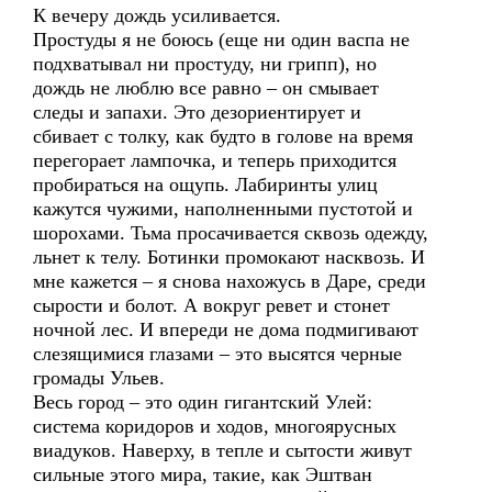
К вечеру дождь усиливается.
Простуды я не боюсь (еще ни один васпа не
подхватывал ни простуду, ни грипп), но
дождь не люблю все равно – он смывает
следы и запахи. Это дезориентирует и
сбивает с толку, как будто в голове на время
перегорает лампочка, и теперь приходится
пробираться на ощупь. Лабиринты улиц
кажутся чужими, наполненными пустотой и
шорохами. Тьма просачивается сквозь одежду,
льнет к телу. Ботинки промокают насквозь. И
мне кажется – я снова нахожусь в Даре, среди
сырости и болот. А вокруг ревет и стонет
ночной лес. И впереди не дома подмигивают
слезящимися глазами – это высятся черные
громады Ульев.
Весь город – это один гигантский Улей:
система коридоров и ходов, многоярусных
виадуков. Наверху, в тепле и сытости живут
сильные этого мира, такие, как Эштван