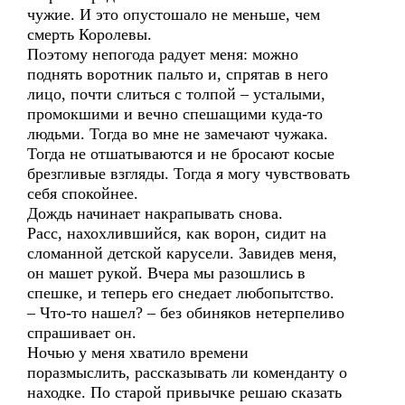
чужие. И это опустошало не меньше, чем
смерть Королевы.
Поэтому непогода радует меня: можно
поднять воротник пальто и, спрятав в него
лицо, почти слиться с толпой – усталыми,
промокшими и вечно спешащими куда-то
людьми. Тогда во мне не замечают чужака.
Тогда не отшатываются и не бросают косые
брезгливые взгляды. Тогда я могу чувствовать
себя спокойнее.
Дождь начинает накрапывать снова.
Расс, нахохлившийся, как ворон, сидит на
сломанной детской карусели. Завидев меня,
он машет рукой. Вчера мы разошлись в
спешке, и теперь его снедает любопытство.
– Что-то нашел? – без обиняков нетерпеливо
спрашивает он.
Ночью у меня хватило времени
поразмыслить, рассказывать ли коменданту о
находке. По старой привычке решаю сказать