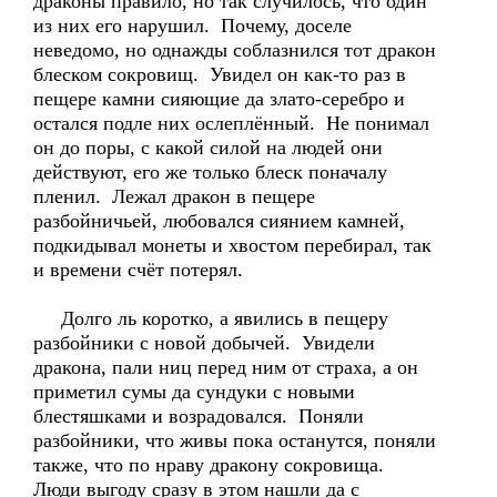
драконы правило, но так случилось, что один
из них его нарушил. Почему, доселе
неведомо, но однажды соблазнился тот дракон
блеском сокровищ. Увидел он как-то раз в
пещере камни сияющие да злато-серебро и
остался подле них ослеплённый. Не понимал
он до поры, с какой силой на людей они
действуют, его же только блеск поначалу
пленил. Лежал дракон в пещере
разбойничьей, любовался сиянием камней,
подкидывал монеты и хвостом перебирал, так
и времени счёт потерял.
Долго ль коротко, а явились в пещеру
разбойники с новой добычей. Увидели
дракона, пали ниц перед ним от страха, а он
приметил сумы да сундуки с новыми
блестяшками и возрадовался. Поняли
разбойники, что живы пока останутся, поняли
также, что по нраву дракону сокровища.
Люди выгоду сразу в этом нашли да с