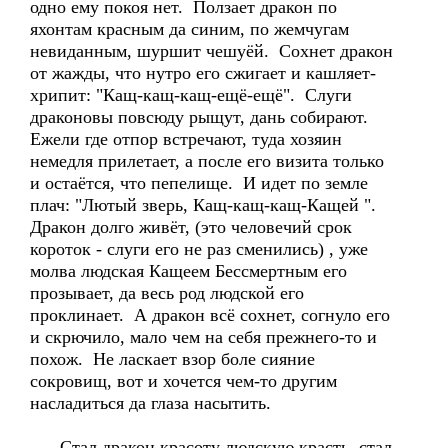
одно ему покоя нет. Ползает дракон по
яхонтам красным да синим, по жемчугам
невиданным, шуршит чешуёй. Сохнет дракон
от жажды, что нутро его сжигает и кашляет-
хрипит: "Кащ-кащ-кащ-ещё-ещё". Слуги
драконовы повсюду рыщут, дань собирают.
Ежели где отпор встречают, туда хозяин
немедля прилетает, а после его визита только
и остаётся, что пепелище. И идет по земле
плач: "Лютый зверь, Кащ-кащ-кащ-Кащей ".
Дракон долго живёт, (это человечий срок
короток - слуги его не раз сменились) , уже
молва людская Кащеем Бессмертным его
прозывает, да весь род людской его
проклинает. А дракон всё сохнет, согнуло его
и скрючило, мало чем на себя прежнего-то и
похож. Не ласкает взор боле сияние
сокровищ, вот и хочется чем-то другим
насладиться да глаза насытить.
Стал дракон красоту людскую красть, стал