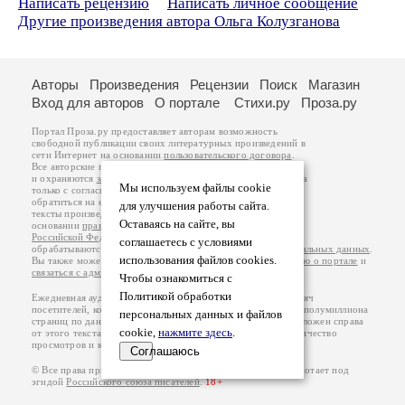
Написать рецензию
Написать личное сообщение
Другие произведения автора Ольга Колузганова
Авторы
Произведения
Рецензии
Поиск
Магазин
Вход для авторов
О портале
Стихи.ру
Проза.ру
Портал Проза.ру предоставляет авторам возможность
свободной публикации своих литературных произведений в
сети Интернет на основании
пользовательского договора
.
Все авторские права на произведения принадлежат авторам
и охраняются
законом
. Перепечатка произведений возможна
Мы используем файлы cookie
только с согласия его автора, к которому вы можете
обратиться на его авторской странице. Ответственность за
для улучшения работы сайта.
тексты произведений авторы несут самостоятельно на
Оставаясь на сайте, вы
основании
правил публикации
и
законодательства
Российской Федерации
. Данные пользователей
соглашаетесь с условиями
обрабатываются на основании
Политики обработки персональных данных
.
использования файлов cookies.
Вы также можете посмотреть более подробную
информацию о портале
и
связаться с администрацией
.
Чтобы ознакомиться с
Политикой обработки
Ежедневная аудитория портала Проза.ру – порядка 100 тысяч
посетителей, которые в общей сумме просматривают более полумиллиона
персональных данных и файлов
страниц по данным счетчика посещаемости, который расположен справа
cookie,
нажмите здесь
.
от этого текста. В каждой графе указано по две цифры: количество
просмотров и количество посетителей.
Соглашаюсь
© Все права принадлежат авторам, 2000-2026. Портал работает под
эгидой
Российского союза писателей
.
18+