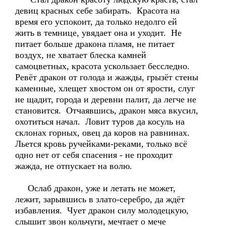
девиц красных себе забирать. Красота на
время его успокоит, да только недолго ей
жить в темнице, увядает она и уходит. Не
питает больше дракона пламя, не питает
воздух, не хватает блеска камней
самоцветных, красота ускользает бесследно.
Ревёт дракон от голода и жажды, грызёт стены
каменные, хлещет хвостом он от ярости, слуг
не щадит, города и деревни палит, да легче не
становится. Отчаявшись, дракон мяса вкусил,
охотиться начал. Ловит туров да косуль на
склонах горных, овец да коров на равнинах.
Льется кровь ручейками-реками, только всё
одно нет от себя спасения - не проходит
жажда, не отпускает на волю.
Ослаб дракон, уже и летать не может,
лежит, зарывшись в злато-серебро, да ждёт
избавления. Чует дракон силу молодецкую,
слышит звон кольчуги, мечтает о мече