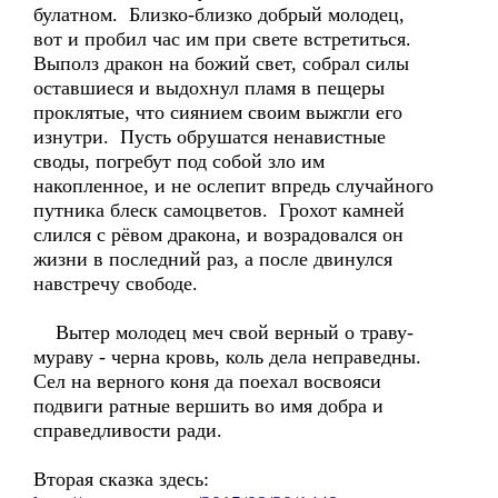
булатном. Близко-близко добрый молодец,
вот и пробил час им при свете встретиться.
Выполз дракон на божий свет, собрал силы
оставшиеся и выдохнул пламя в пещеры
проклятые, что сиянием своим выжгли его
изнутри. Пусть обрушатся ненавистные
своды, погребут под собой зло им
накопленное, и не ослепит впредь случайного
путника блеск самоцветов. Грохот камней
слился с рёвом дракона, и возрадовался он
жизни в последний раз, а после двинулся
навстречу свободе.
Вытер молодец меч свой верный о траву-
мураву - черна кровь, коль дела неправедны.
Сел на верного коня да поехал восвояси
подвиги ратные вершить во имя добра и
справедливости ради.
Вторая сказка здесь: