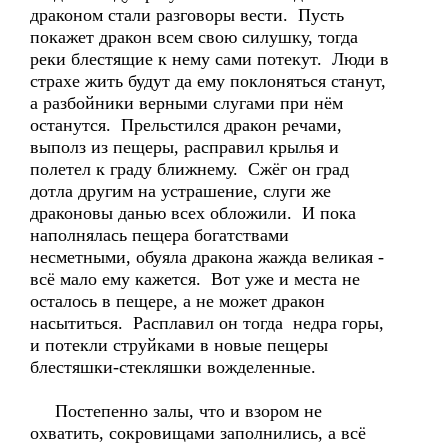
драконом стали разговоры вести. Пусть
покажет дракон всем свою силушку, тогда
реки блестящие к нему сами потекут. Люди в
страхе жить будут да ему поклоняться станут,
а разбойники верными слугами при нём
останутся. Прельстился дракон речами,
выполз из пещеры, расправил крылья и
полетел к граду ближнему. Сжёг он град
дотла другим на устрашение, слуги же
драконовы данью всех обложили. И пока
наполнялась пещера богатствами
несметными, обуяла дракона жажда великая -
всё мало ему кажется. Вот уже и места не
осталось в пещере, а не может дракон
насытиться. Расплавил он тогда недра горы,
и потекли струйками в новые пещеры
блестяшки-стекляшки вожделенные.
Постепенно залы, что и взором не
охватить, сокровищами заполнились, а всё