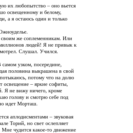
чую их любопытство – оно вьется
рошо освещенному и белому,
и, а я остаюсь один и только
 Южноуделье.
а своим же соплеменникам. Или
х миллионов людей! Я не привык к
смотрел. Слушал. Учился.
В самом узком, посередине,
ждая половина выкрашена в свой
спотыкаюсь, потому что на долю
ет освещение – яркие софиты,
й. Я не вижу ничего, кроме
аю голову и смотрю себе под
нно идет Морташ.
ется аплодисментами – звуковая
зале Торий, но свет ослепляет
. Мне чудится какое-то движение