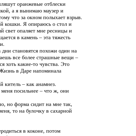
 пляшут оранжевые отблески
кой, а я вынимаю маузер и
отому что за окном полыхает взрыв.
ой кошки. Я опираюсь о стол и
ый свет опаляет мне ресницы и
щается в камень – эта тяжесть
и.
а дни становятся похожи один на
лаешь все более страшные вещи –
ся хоть какие-то чувства. Это
. Жизнь в Даре напоминала
й китель – как анамнез.
 меня посильнее – что ж, они
, но форма сидит на мне так,
меня, то на булочку в сахарной
еродиться в коконе, потом