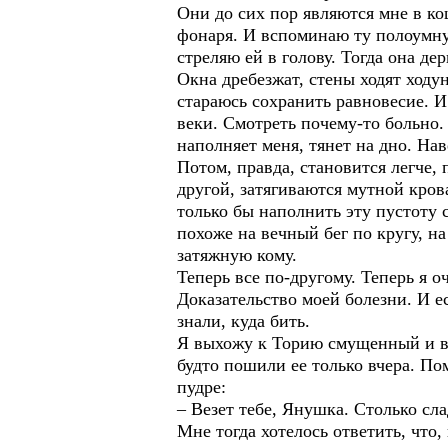
Они до сих пор являются мне в ко
фонаря. И вспоминаю ту полоумную
стреляю ей в голову. Тогда она де
Окна дребезжат, стены ходят ходу
стараюсь сохранить равновесие. И
веки. Смотреть почему-то больно. 
наполняет меня, тянет на дно. На
Потом, правда, становится легче,
другой, затягиваются мутной кров
только бы наполнить эту пустоту с
похоже на вечный бег по кругу, н
затяжную кому.
Теперь все по-другому. Теперь я о
Доказательство моей болезни. И е
знали, куда бить.
Я выхожу к Торию смущенный и вз
будто пошили ее только вчера. Пом
пудре:
– Везет тебе, Янушка. Столько сла
Мне тогда хотелось ответить, что,