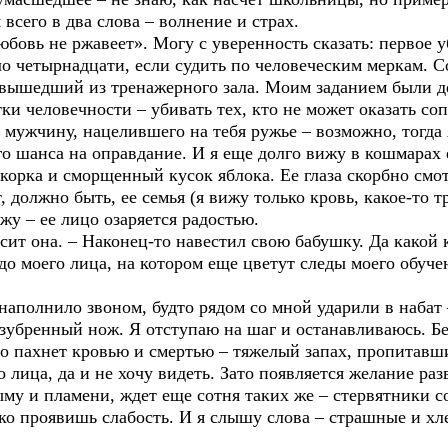
всего в два слова – волнение и страх.
юбовь не ржавеет». Могу с уверенность сказать: первое 
ло четырнадцати, если судить по человеческим меркам. 
 вышедший из тренажерного зала. Моим заданием были де
ки человечности – убивать тех, кто не может оказать соп
 мужчину, нацелившего на тебя ружье – возможно, тогда 
го шанса на оправдание. И я еще долго вижу в кошмарах е
корка и сморщенный кусок яблока. Ее глаза скорбно смотр
 должно быть, ее семья (я вижу только кровь, какое-то т
жу – ее лицо озаряется радостью.
сит она. – Наконец-то навестил свою бабушку. Да какой к
до моего лица, на котором еще цветут следы моего обуче
наполнило звоном, будто рядом со мной ударили в набат 
азубренный нож. Я отступаю на шаг и останавливаюсь. Бе
го пахнет кровью и смертью – тяжелый запах, пропитавши
 лица, да и не хочу видеть. Зато появляется желание ра
дыму и пламени, ждет еще сотня таких же – стервятники
ько проявишь слабость. И я слышу слова – страшные и хл