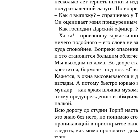
несколько лет терпеть пытки и изд
полуразваленной лачуге. Но вовр
– Как я выгляжу? – спрашиваю у Т
Он оценивает меня прищуренным в
– Как господин Дарский офицер. Х
– Ха-ха! – произношу саркастичн
ничего подобного – его слова не 
куда спокойнее. Вопреки опасения
и это становится большим облегче
Мы выходим из дома. Во дворе ста
крестится, бормочет под нос: «Св
Кажется, в окна высовываются и 
взгляды. А потому быстро юркаю 
мундир – как яркая шляпка мухом
этому предупреждению и обходили 
палкой.
Всю дорогу до студии Торий наста
это знаю без него, но понимаю ег
проникающий в приоткрытое окно, 
следить, как мимо проносятся дом
тучи.