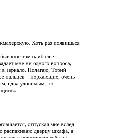
рикмахерскую. Хоть раз появишься
ебывание там наиболее
задает мне ни одного вопроса,
л в зеркало. Полагаю, Торий
 ее пальцев – порхающие, очень
ым, едва уловимым, но
енщины.
глашается, отпуская мне вслед
ко распахиваю дверцу шкафа, а
но так я чувствовал себя на