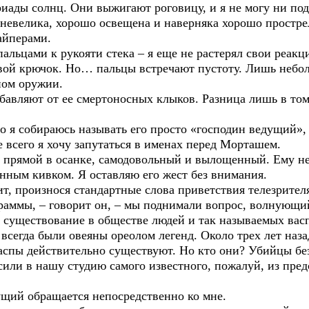
ириады солнц. Они выжигают роговицу, и я не могу ни по
я невелика, хорошо освещена и наверняка хорошо простр
айперами.
пальцами к рукояти стека – я еще не растерял свои реакц
овой крючок. Но… пальцы встречают пустоту. Лишь небол
ном оружии.
авляют от ее смертоносных клыков. Разница лишь в том,
 я собираюсь называть его просто «господин ведущий», 
 всего я хочу запутаться в именах перед Морташем.
о, прямой в осанке, самодовольный и вылощенный. Ему не
нным кивком. Я оставляю его жест без внимания.
т, произнося стандартные слова приветствия телезрител
аммы, – говорит он, – мы поднимали вопрос, волнующи
 существование в обществе людей и так называемых ва
 всегда были овеяны ореолом легенд. Около трех лет наз
васпы действительно существуют. Но кто они? Убийцы бе
или в нашу студию самого известного, пожалуй, из пред
ущий обращается непосредственно ко мне.