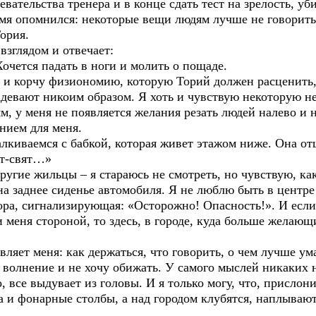
евательства тренера и в конце сдать тест на зрелость, у
емя опомнился: некоторые вещи людям лучше не говорить
ория.
зглядом и отвечает:
очется падать в ноги и молить о пощаде.
о и корчу физиономию, которую Торий должен расценить,
задевают никоим образом. Я хоть и чувствую некоторую не
м, у меня не появляется желания резать людей налево и 
нием для меня.
лкиваемся с бабкой, которая живет этажом ниже. Она от
ят-свят…»
другие жильцы – я стараюсь не смотреть, но чувствую, 
на заднее сиденье автомобиля. Я не люблю быть в центр
ора, сигнализирующая: «Осторожно! Опасность!». И если
меня стороной, то здесь, в городе, куда больше желающ
вляет меня: как держаться, что говорить, о чем лучше у
о волнение и не хочу обижать. У самого мыслей никаких н
все выдувает из головы. И я только могу, что, прислон
а и фонарные столбы, а над городом клубятся, наплывают