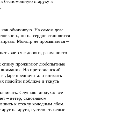
бив беспомощную старуху в
.
 как обидчивую. На самом деле
ловкость, но на сердце становится
направо. Монстр не просыпается –
шатывается с дороги, размашисто
как спину прожигают любопытные
е внимания. Но преторианский
 в Даре предпочитали внимать
их подойти поближе и ткнуть
малчивать. Слушаю вполуха: все
ет – ветер, сквозняком
ившись к стеклу холодным лбом,
 друг на друга, густеют тяжелые