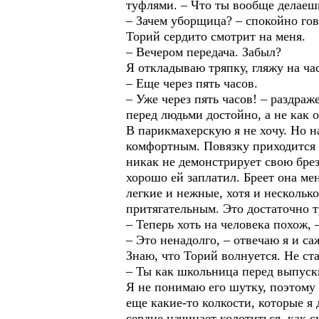
туфлями. – Что ты вообще делаеш
– Зачем уборщица? – спокойно гов
Торий сердито смотрит на меня.
– Вечером передача. Забыл?
Я откладываю тряпку, гляжу на ча
– Еще через пять часов.
– Уже через пять часов! – раздра
перед людьми достойно, а не как 
В парикмахерскую я не хочу. Но н
комфортным. Повязку приходится с
никак не демонстрирует свою брез
хорошо ей заплатил. Бреет она ме
легкие и нежные, хотя и несколь
притягательным. Это достаточно 
– Теперь хоть на человека похож, 
– Это ненадолго, – отвечаю я и са
Знаю, что Торий волнуется. Не ста
– Ты как школьница перед выпуск
Я не понимаю его шутку, поэтому 
еще какие-то колкости, которые я
сердце начинает колотиться, как 