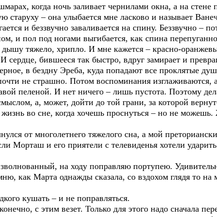
шмарах, когда ночь заливает чернилами окна, а на стене
 старуху – она улыбается мне ласково и называет Ванеч
ргается и беззвучно заваливается на спину. Беззвучно – п
ном, и пол под ногами выгибается, как спина перепуганн
 дышу тяжело, хрипло. И мне кажется – красно-оранжев
И сердце, бившееся так быстро, вдруг замирает и превра
верное, в бездну Эреба, куда попадают все проклятые душ
 почти не страшно. Потом воспоминания изглаживаются, 
авой пеленой. И нет ничего – лишь пустота. Поэтому де
мыслом, а, может, дойти до той грани, за которой вернут
а жизнь во сне, когда хочешь проснуться – но не можешь
чнулся от многолетнего тяжелого сна, а мой преториански
сли Морташ и его приятели с телевиденья хотели ударить
волнованный, на ходу поправляю портупею. Удивительно
ню, как Марта однажды сказала, со вздохом глядя то на 
дкого кушать – и не поправляться.
 конечно, с этим везет. Только для этого надо сначала пер