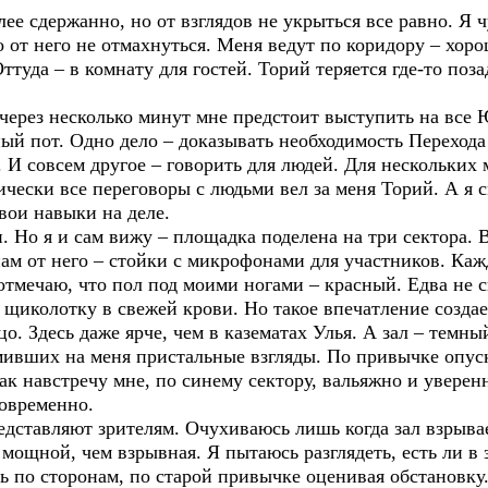
лее сдержанно, но от взглядов не укрыться все равно. Я 
ко от него не отмахнуться. Меня ведут по коридору – хо
уда – в комнату для гостей. Торий теряется где-то позад
 через несколько минут мне предстоит выступить на все
ый пот. Одно дело – доказывать необходимость Переход
з. И совсем другое – говорить для людей. Для нескольки
ически все переговоры с людьми вел за меня Торий. А я 
вои навыки на деле.
. Но я и сам вижу – площадка поделена на три сектора. 
нам от него – стойки с микрофонами для участников. Ка
 отмечаю, что пол под моими ногами – красный. Едва не 
о щиколотку в свежей крови. Но такое впечатление созда
о. Здесь даже ярче, чем в казематах Улья. А зал – темны
мивших на меня пристальные взгляды. По привычке опуск
как навстречу мне, по синему сектору, вальяжно и увере
овременно.
едставляют зрителям. Очухиваюсь лишь когда зал взрыва
мощной, чем взрывная. Я пытаюсь разглядеть, есть ли в 
ь по сторонам, по старой привычке оценивая обстановку