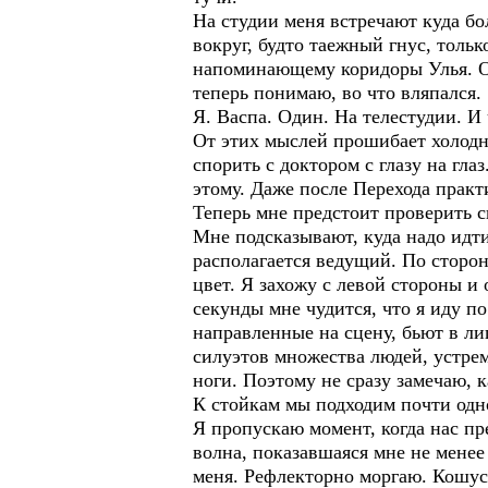
На студии меня встречают куда бо
вокруг, будто таежный гнус, толь
напоминающему коридоры Улья. Отт
теперь понимаю, во что вляпался.
Я. Васпа. Один. На телестудии. И
От этих мыслей прошибает холодн
спорить с доктором с глазу на гла
этому. Даже после Перехода практ
Теперь мне предстоит проверить с
Мне подсказывают, куда надо идти
располагается ведущий. По сторо
цвет. Я захожу с левой стороны и
секунды мне чудится, что я иду п
направленные на сцену, бьют в лиц
силуэтов множества людей, устре
ноги. Поэтому не сразу замечаю, 
К стойкам мы подходим почти одн
Я пропускаю момент, когда нас пр
волна, показавшаяся мне не менее 
меня. Рефлекторно моргаю. Кошус