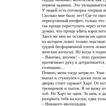
первом задании. Это укладывается 
У людей есть поговорка «первая л
Сколько мне было лет? Где-то око
перепуганный неофит, только что
так проще переступить через остат
думаю, что проще убить взрослого
Здесь же мне не оставили ни одно
на котором лежит только черствая 
грудой бесформенной плоти лежит,
женские волосы). Но когда я подхо
– Ванечка, внучек! – тихо произно
протягивает руку и дотрагивается 
солнышко…
Помню, меня тогда затрясло. Уши 
выпал и стукнулся о доски пола з
дверях стоит сержант Харт. От не
тренировок и пыток. Я не вижу его
лоб. Но Харт не один. За ним, в 
разорвать тебя на куски, едва тол
– Никакого милосердия.