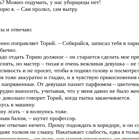
ь? Можно подумать, у нас уборщицы нет!
орю я. – Сам пролил, сам вытру.
сы и отвечаю:
женно поправляет Торий. – Собирайся, записал тебя в па
обычно.
адо отдать Торию должное – он старается сделать мое пр
нять, но мастер – тихая и очень вежливая девушка – не 
гливость и не просит, чтобы я поднял голову и посмотре
ня тоже аккуратно и гладко, и я чувствую прикосновения
ко напряженные. От девушки пахнет парфюмом – цветочн
трудно выносить, учитывая, что у меня давно не было ж
– довольно говорит Торий, когда пытка заканчивается.
жусь в машину.
ну лгать – я волнуюсь тоже.
ным балом, – шутит профессор.
не отвечаю ничего. Прошу подождать в коридоре, и он со
 даже толком не слышу. Накатывает слабость, едва я толь
сумасшедшее – не знаю, как насчет школьницы, но пример