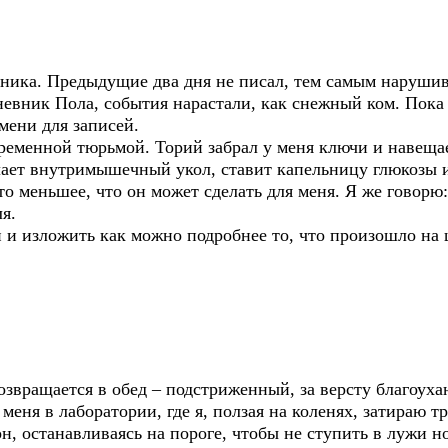
вника. Предыдущие два дня не писал, тем самым наруши
невник Пола, события нарастали, как снежный ком. Пока
мени для записей.
ременной тюрьмой. Торий забрал у меня ключи и навещае
лает внутримышечный укол, ставит капельницу глюкозы и
то меньшее, что он может сделать для меня. Я же говорю
ля.
 и изложить как можно подробнее то, что произошло на 
возвращается в обед – подстриженный, за версту благоух
меня в лаборатории, где я, ползая на коленях, затираю 
он, останавливаясь на пороге, чтобы не ступить в лужи