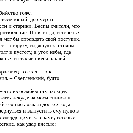
убийство тоже.
Совсем юный, до смерти
ти и старики. Васпы считали, что
ротивление. Но и тогда, и теперь я
я мог бы оправдать свой поступок.
е – старуху, сидящую за столом,
ят в пустоту, в угол избы, где
ряпье, и свалявшиеся паклей
расавец-то стал! – она
ния. – Светленький, будто
– это из ослабевших пальцев
жать некуда: за моей спиной в
й его насквозь за долгие годы
звернуться и выпустить ему пулю в
 со смердящими клювами, готовые
есткие, как удар плетью: