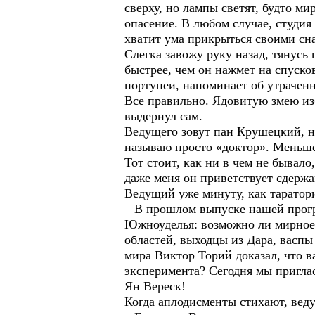
сверху, но лампы светят, будто м
опасение. В любом случае, студи
хватит ума прикрыться своими сн
Слегка завожу руку назад, тянусь 
быстрее, чем он нажмет на спуск
портупеи, напоминает об утрачен
Все правильно. Ядовитую змею изб
выдернул сам.
Ведущего зовут пан Крушецкий, но
называю просто «доктор». Меньше
Тот стоит, как ни в чем не бывал
даже меня он приветствует сдержа
Ведущий уже минуту, как таратори
– В прошлом выпуске нашей прогр
Южноуделья: возможно ли мирное
областей, выходцы из Дара, васпы
мира Виктор Торий доказал, что 
эксперимента? Сегодня мы приглас
Ян Вереск!
Когда аплодисменты стихают, вед