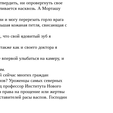
дтвердить, ни опровергнуть свое
еливается насквозь. А Морташу
ии и могу перерезать горло врага
ьшая кожаная петля, свисающая с
 что свой ядовитый зуб я
также как и своего доктора я
 впервой улыбаться на камеру, и
ям.
й сейчас многих граждан
спов? Уроженцы самых северных
ад профессор Института Нового
з права на прощение или жертвы
ставителей расы васпов. Господин