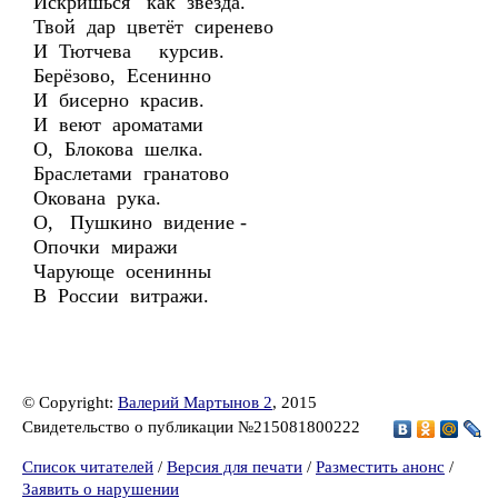
Искришься как звезда.
Твой дар цветёт сиренево
И Тютчева курсив.
Берёзово, Есенинно
И бисерно красив.
И веют ароматами
О, Блокова шелка.
Браслетами гранатово
Окована рука.
О, Пушкино видение -
Опочки миражи
Чарующе осенинны
В России витражи.
© Copyright:
Валерий Мартынов 2
, 2015
Свидетельство о публикации №215081800222
Список читателей
/
Версия для печати
/
Разместить анонс
/
Заявить о нарушении