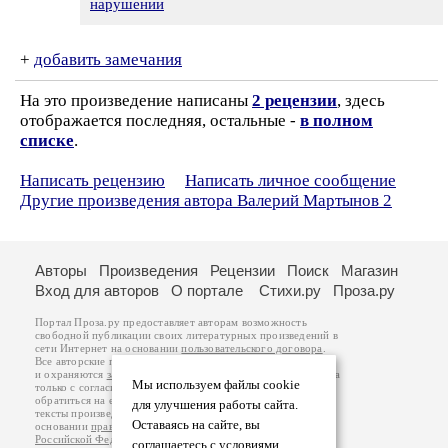
нарушении
+
добавить замечания
На это произведение написаны
2 рецензии
, здесь
отображается последняя, остальные -
в полном
списке
.
Написать рецензию
Написать личное сообщение
Другие произведения автора Валерий Мартынов 2
Авторы
Произведения
Рецензии
Поиск
Магазин
Вход для авторов
О портале
Стихи.ру
Проза.ру
Портал Проза.ру предоставляет авторам возможность
свободной публикации своих литературных произведений в
сети Интернет на основании
пользовательского договора
.
Все авторские права на произведения принадлежат авторам
и охраняются
законом
. Перепечатка произведений возможна
Мы используем файлы cookie
только с согласия его автора, к которому вы можете
обратиться на его авторской странице. Ответственность за
для улучшения работы сайта.
тексты произведений авторы несут самостоятельно на
Оставаясь на сайте, вы
основании
правил публикации
и
законодательства
Российской Федерации
. Данные пользователей
соглашаетесь с условиями