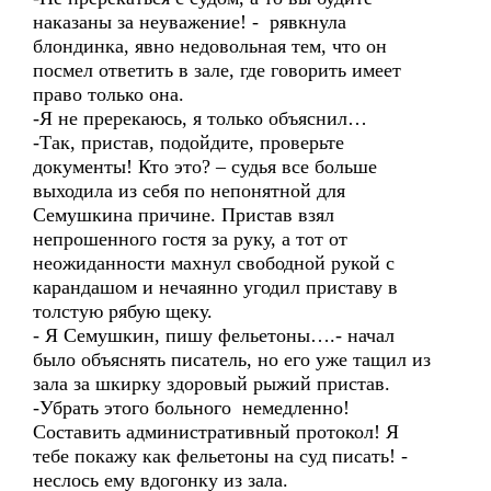
наказаны за неуважение! - рявкнула
блондинка, явно недовольная тем, что он
посмел ответить в зале, где говорить имеет
право только она.
-Я не пререкаюсь, я только объяснил…
-Так, пристав, подойдите, проверьте
документы! Кто это? – судья все больше
выходила из себя по непонятной для
Семушкина причине. Пристав взял
непрошенного гостя за руку, а тот от
неожиданности махнул свободной рукой с
карандашом и нечаянно угодил приставу в
толстую рябую щеку.
- Я Семушкин, пишу фельетоны….- начал
было объяснять писатель, но его уже тащил из
зала за шкирку здоровый рыжий пристав.
-Убрать этого больного немедленно!
Составить административный протокол! Я
тебе покажу как фельетоны на суд писать! -
неслось ему вдогонку из зала.