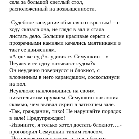
села за большой светлый стол,
расположенный на возвышенности.
-Судебное заседание объявляю открытым! – с
ходу сказала она, не глядя в зал и стала
листать дело. Большие красивые серьги с
прозрачными камнями качались маятниками в
такт ее движениям.
«А где же суд?»- удивился Семушкин – «
Неужели ее одну называют судом?»
Он неудачно повернулся и блокнот, с
вложенным в него карандашом, соскользнули
на пол.
Неуклюже наклонившись на своим
писательским оружием, Семушкин наклонил
скамью, чем вызвал скрип в затихшем зале.
-Так, гражданин, тихо! Не нарушайте порядок
в зале! Предупреждаю!
-Извините, я только хотел достать блокнот….-
проговорил Семушкин тихим голосом.
-Не пререкаться с судом, а то вы будите