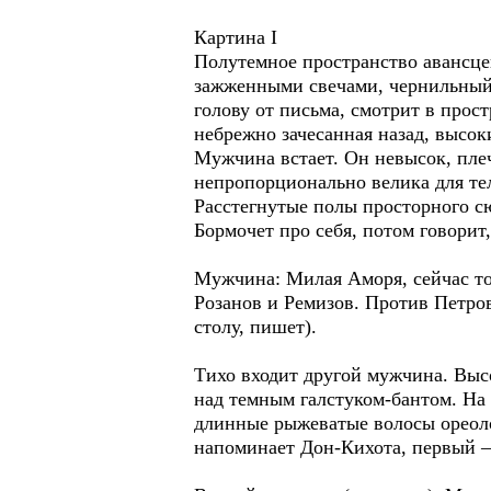
Картина I
Полутемное пространство авансцен
зажженными свечами, чернильный 
голову от письма, смотрит в прос
небрежно зачесанная назад, высок
Мужчина встает. Он невысок, плеч
непропорционально велика для тел
Расстегнутые полы просторного сю
Бормочет про себя, потом говорит
Мужчина: Милая Аморя, сейчас то
Розанов и Ремизов. Против Петров.
столу, пишет).
Тихо входит другой мужчина. Выс
над темным галстуком-бантом. На
длинные рыжеватые волосы ореоло
напоминает Дон-Кихота, первый –