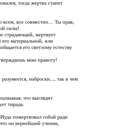
жалея, тогда жертва станет
во всем, все совместно… Ты прав,
ой силы!
ог страдающий, жертвует
 его материальной, или
иобщается его светлому естеству
тверждаешь мою правоту!
разумеется, наброски..., так в чем
анцовывая, что выглядит
ует тирада.
 Иуда пожертвовал собой ради
 что он вернейший ученик,