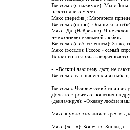
Вячеслав (с нажимом): Мы с Зина
неостывшего места…
Макс (перебив): Маргарита прие
Вячеслав (остро): Она писала тебе
Макс: Да. (Небрежно). Я не склон
не возникает взаимной любви…
Вячеслав (с облегчением): Знаю, т
Макс (весело): Гесеод - самый сп
Встает из-за стола, заворачиваетс
- «Всякий дающему даст, не даю
Вячеслав чуть насмешливо наблюда
Вячеслав: Человеческий индивиду
Должно строить отношения на дру
(декламируя): «Океану любви наш
Макс шумно отодвигает кресло дал
Макс (легко): Конечно! Зинаида –