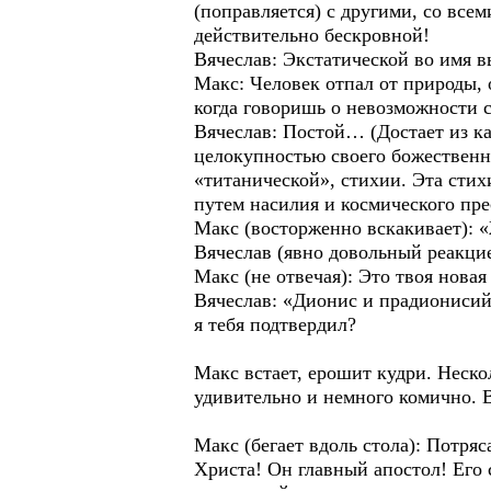
(поправляется) с другими, со все
действительно бескровной!
Вячеслав: Экстатической во имя в
Макс: Человек отпал от природы, о
когда говоришь о невозможности 
Вячеслав: Постой… (Достает из ка
целокупностью своего божественн
«титанической», стихии. Эта стих
путем насилия и космического пр
Макс (восторженно вскакивает): 
Вячеслав (явно довольный реакци
Макс (не отвечая): Это твоя новая
Вячеслав: «Дионис и прадионисийст
я тебя подтвердил?
Макс встает, ерошит кудри. Неско
удивительно и немного комично. В
Макс (бегает вдоль стола): Потря
Христа! Он главный апостол! Его 