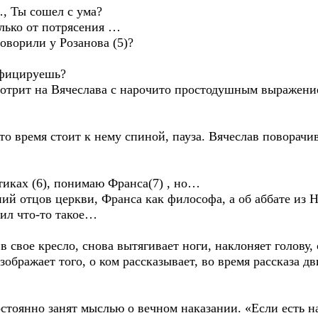
…, Ты сошел с ума?
олько от потрясения …
оворили у Розанова (5)?
ифицируешь?
мотрит на Вячеслава с нарочито простодушным выражени
то время стоит к нему спиной, пауза. Вячеслав поворачив
стиках (6), понимаю Франса(7) , но…
ний отцов церкви, Франса как философа, а об аббате из
рил что-то такое…
в свое кресло, снова вытягивает ноги, наклоняет голову,
зображает того, о ком рассказывает, во время рассказа дв
остоянно занят мыслью о вечном наказании. «Если есть н