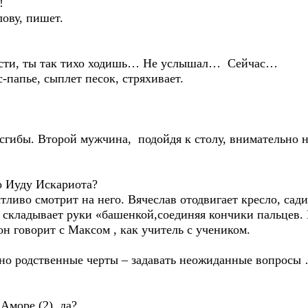
!
ову, пишет.
рости, ты так тихо ходишь… Не услышал… Сейчас…
с-папье, сыплет песок, стряхивает.
сгибы. Второй мужчина, подойдя к столу, внимательно 
ро Иуду Искариота?
ливо смотрит на него. Вячеслав отодвигает кресло, садит
складывает руки «башенкой,соединяя кончики пальцев. 
он говорит с Максом , как учитель с учеником.
явно родственные черты – задавать неожиданные вопросы
Аморе (2), да?