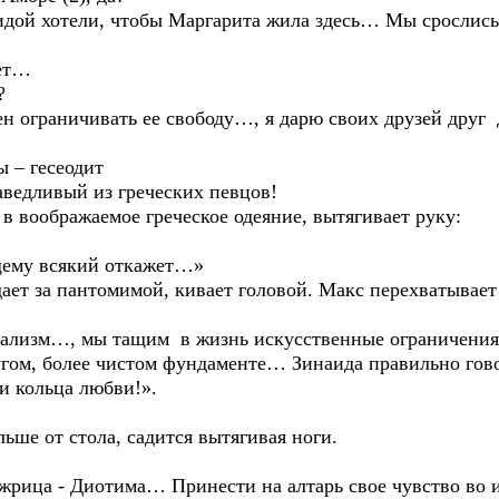
идой хотели, чтобы Маргарита жила здесь… Мы срослис
дет…
?
ен ограничивать ее свободу…, я дарю своих друзей друг
ы – гесеодит
раведливый из греческих певцов!
я в воображаемое греческое одеяние, вытягивает руку:
щему всякий откажет…»
ет за пантомимой, кивает головой. Макс перехватывает е
ализм…, мы тащим в жизнь искусственные ограничения, 
гом, более чистом фундаменте… Зинаида правильно гово
и кольца любви!».
ьше от стола, садится вытягивая ноги.
 жрица - Диотима… Принести на алтарь свое чувство во и