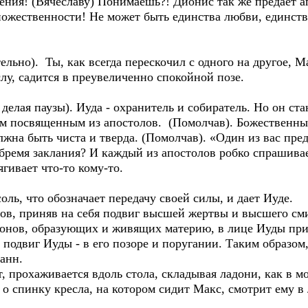
ения! (Вячеславу) Понимаешь?! Дионис так же предает 
жественности! Не может быть единства любви, единства
ительно). Ты, как всегда перескочил с одного на другое, 
слу, садится в преувеличенно спокойной позе.
, делая паузы). Иуда - охранитель и собиратель. Но он с
м посвященным из апостолов. (Помолчав). Божественны
лжна быть чиста и тверда. (Помолчав). «Один из вас преда
 бремя заклания? И каждый из апостолов робко спрашивае
ягивает что-то кому-то.
оль, что обозначает передачу своей силы, и дает Иуде.
лов, приняв на себя подвиг высшей жертвы и высшего см
аконов, образующих и живящих материю, в лице Иуды при
 подвиг Иуды - в его позоре и поругании. Таким образом
оанн.
, прохаживается вдоль стола, складывая ладони, как в м
 о спинку кресла, на котором сидит Макс, смотрит ему в