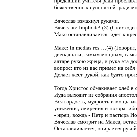
предавший учителя ради прославл
божественных сущностей ради мно
Вячеслав взмахнул руками.
Вячеслав: Implicite! (3) (Снисход
Макс останавливается, идет к кре
Макс: In medias res …(4) (Говорит
двенадцати, самым мощным, самы
алтаре рукою жреца, и рука эта до
вопрос: кто из вас примет на себя
Делает жест рукой, как будто прот
Тогда Христос обмакивает хлеб в с
Иуда выходит из собрания апосто
Вся гордость, мудрость и мощь з
унижения, смирения и позора, ибо
- жрец, вождь - Петр и пастырь И
Вячеслав смотрит на Макса, встает
Останавливается, опирается рукой