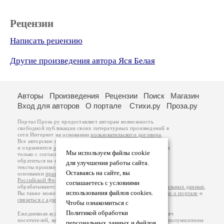
Рецензии
Написать рецензию
Другие произведения автора Яся Белая
Авторы
Произведения
Рецензии
Поиск
Магазин
Вход для авторов
О портале
Стихи.ру
Проза.ру
Портал Проза.ру предоставляет авторам возможность
свободной публикации своих литературных произведений в
сети Интернет на основании
пользовательского договора
.
Все авторские права на произведения принадлежат авторам
и охраняются
законом
. Перепечатка произведений возможна
Мы используем файлы cookie
только с согласия его автора, к которому вы можете
обратиться на его авторской странице. Ответственность за
для улучшения работы сайта.
тексты произведений авторы несут самостоятельно на
Оставаясь на сайте, вы
основании
правил публикации
и
законодательства
Российской Федерации
. Данные пользователей
соглашаетесь с условиями
обрабатываются на основании
Политики обработки персональных данных
.
использования файлов cookies.
Вы также можете посмотреть более подробную
информацию о портале
и
связаться с администрацией
.
Чтобы ознакомиться с
Политикой обработки
Ежедневная аудитория портала Проза.ру – порядка 100 тысяч
посетителей, которые в общей сумме просматривают более полумиллиона
персональных данных и файлов