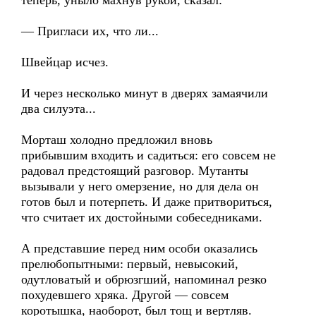
теперь, уныло махнув рукой, сказал:
— Пригласи их, что ли...
Швейцар исчез.
И через несколько минут в дверях замаячили
два силуэта...
Морташ холодно предложил вновь
прибывшим входить и садиться: его совсем не
радовал предстоящий разговор. Мутанты
вызывали у него омерзение, но для дела он
готов был и потерпеть. И даже притвориться,
что считает их достойными собеседниками.
А представшие перед ним особи оказались
прелюбопытными: первый, невысокий,
одутловатый и обрюзгший, напоминал резко
похудевшего хряка. Другой — совсем
коротышка, наоборот, был тощ и вертляв.