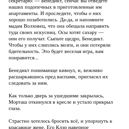
секретарю: — Бенедикт, сейчас вы отведёте
наших подопечных в приготовленные им
апартаменты. И проследите, чтобы о них
хорошо позаботились. Да-да, и напомните
мадам Волховец, что она обещала направить
туда своих искусниц. Осы хотят сахару —
они его получат. Сыпьте щедро, Бенедикт.
Чтобы у них слиплись мозги, и они потеряли
бдительность. Это будет веселая игра, вам
понравится...
Бенедикт понимающе кивнул, и, вежливо
расшаркавшись пред васпами, пригласил их
следовать за ним.
Как только дверь за ушедшими закрылась,
Морташ откинулся в кресле и устало прикрыл
глаза.
Страстно хотелось бросить всё, и упорхнуть к
красавице жене. Его Клэр наверное