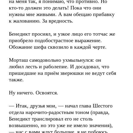
на меня так, я понимаю, что противно. Но
кто-то должен это делать! Пока что они
нужны мне живыми. А вам обещаю прибавку
к жалованию. За вредность.
Бенедикт просиял, и узкое лицо его тотчас же
приобрело подобострастное выражение.
Обожание шефа сквозило в каждой черте.
Морташ самодовольно ухмыльнулся: он
любил лесть и раболепие. И досадовал, что
пришедшие на приём зверюшки не ведут себя
также.
Ну ничего. Освоятся.
— Итак, друзья мои, — начал глава Шестого
отдела нарочито-радостным тоном (правда,
Бенедикт транслировал его не столь
возвышенно, но это уже не имело значения),
— нас с вами ждут большие, я не побоюсь