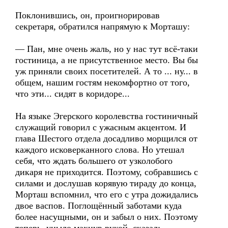
Поклонившись, он, проигнорировав
секретаря, обратился напрямую к Морташу:
— Пан, мне очень жаль, но у нас тут всё-таки
гостиница, а не присутственное место. Вы бы
уж приняли своих посетителей. А то ... ну... в
общем, нашим гостям некомфортно от того,
что эти... сидят в коридоре...
На языке Эгерского королевства гостиничный
служащий говорил с ужасным акцентом. И
глава Шестого отдела досадливо морщился от
каждого исковерканного слова. Но утешал
себя, что ждать большего от узколобого
дикаря не приходится. Поэтому, собравшись с
силами и дослушав корявую тираду до конца,
Морташ вспомнил, что его с утра дожидались
двое васпов. Поглощённый заботами куда
более насущными, он и забыл о них. Поэтому