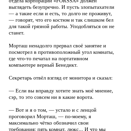
отдела корпорации «FORSSA» должен
выглядеть безупречно. И пусть злопытахатели
— а такие если и есть, то долго не проживут,
— говорят, что его костюм и так слишком бел
для такой грязной работы. Уподобляться он не
станет.
Морташ ненадолго прервал своё занятие и
посмотрел в противоположный угол комнаты,
где что-то печатал на портативном
компьютере верный Бенедикт.
Секретарь отвёл взгляд от монитора и сказал:
— Если вы вправду хотите знать моё мнение,
сэр, то это совсем ни в какие ворота.
— Вот и я о том, — устало и с ленцой
проговорил Морташ, — по-моему, я
максимально чётко обозначил свои
требования: пять комнат, люкс... И что мы