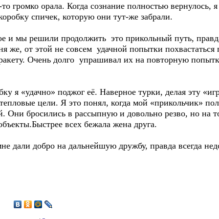
то громко орала. Когда сознание полностью вернулось, я 
коробку спичек, которую они тут-же забрали.
е и мы решили продолжить это прикольный путь, правд
я же, от этой не совсем удачной попытки похвастаться 
 ракету. Очень долго упрашивал их на повторную попыт
бку я «удачно» поджог её. Наверное турки, делая эту «
епловые цели. Я это понял, когда мой «прикольчик» пол
й. Они бросились в рассыпную и довольно резво, но на то
бъекты.Быстрее всех бежала жена друга.
 мне дали добро на дальнейшую дружбу, правда всегда не
1