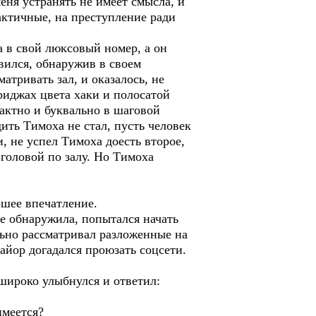
меня устранять не имеет смысла, и
рактичные, на преступление ради
 в свой люксовый номер, а он
ивился, обнаружив в своем
атривать зал, и оказалось, не
риджах цвета хаки и полосатой
пактно и буквально в шаговой
ить Тимоха не стал, пусть человек
, не успел Тимоха доесть второе,
 головой по залу. Но Тимоха
ошее впечатление.
е обнаружила, попытался начать
льно рассматривал разложенные на
йор догадался проюзать соцсети.
ироко улыбнулся и ответил:
имеется?