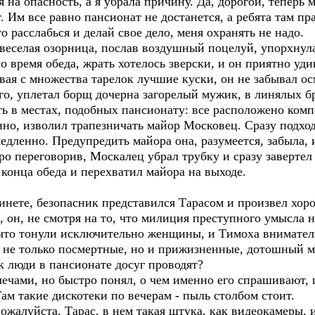
я на опасность, а я убрала причину. Да, дорогой, теперь 
. Им все равно пансионат не достанется, а ребята там п
о расслабься и делай свое дело, меня охранять не надо.
веселая озорница, послав воздушный поцелуй, упорхнула
о время обеда, жрать хотелось зверски, и он приятно уд
ая с множества тарелок лучшие куски, он не забывал осм
его, уплетал борщ дочерна загорелый мужик, в линялых б
ть в местах, подобных пансионату: все расположено ком
но, изволил трапезничать майор Московец. Сразу подход
дленно. Предупредить майора она, разумеется, забыла, и
тро переговорив, Москалец убрал трубку и сразу завертел
конца обеда и перехватил майора на выходе.
нете, безопасник представился Тарасом и произвел хор
он, не смотря на то, что милиция преступного умысла н
, что тонули исключительно женщины, и Тимоха внимате
 не только посмертные, но и прижизненные, дотошный ма
к люди в пансионате досуг проводят?
ами, но быстро понял, о чем именно его спрашивают, ш
Там такие дискотеки по вечерам - пыль столбом стоит.
ожалуйста, Тарас, в нем такая штука, как видеокамеры, 