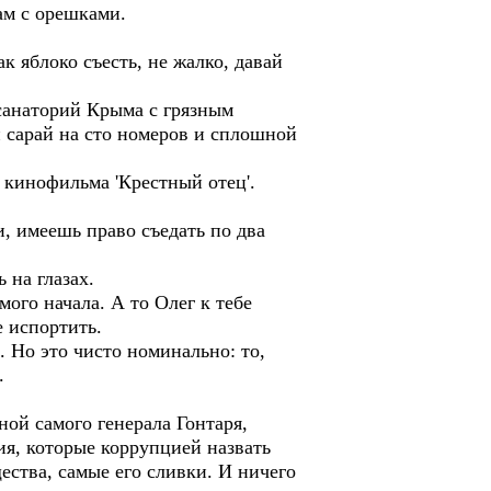
ам с орешками.
к яблоко съесть, не жалко, давай
 санаторий Крыма с грязным
 сарай на сто номеров и сплошной
 кинофильма 'Крестный отец'.
и, имеешь право съедать по два
 на глазах.
ого начала. А то Олег к тебе
е испортить.
 Но это чисто номинально: то,
.
ой самого генерала Гонтаря,
я, которые коррупцией назвать
ства, самые его сливки. И ничего