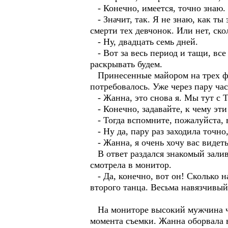
- Конечно, имеется, точно знаю. 
- Значит, так. Я не знаю, как ты
смерти тех девчонок. Или нет, ск
- Ну, двадцать семь дней.
- Вот за весь период и тащи, все
раскрывать будем.
Принесенные майором на трех фле
потребовалось. Уже через пару час
- Жанна, это снова я. Мы тут с Т
- Конечно, задавайте, к чему эти
- Тогда вспомните, пожалуйста, 
- Ну да, пару раз заходила точно,
- Жанна, я очень хочу вас видеть
В ответ раздался знакомый залив
смотрела в монитор.
- Да, конечно, вот он! Сколько н
второго танца. Весьма навязчивый
На мониторе высокий мужчина что
момента съемки. Жанна оборвала 