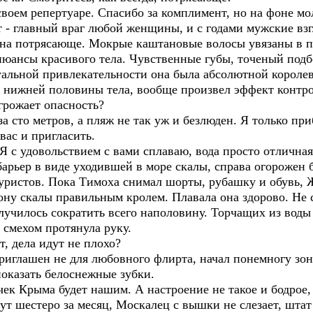
воем репертуаре. Спасибо за комплимент, но на фоне мо
т - главный враг любой женщины, и с годами мужские вз
на потрясающе. Мокрые каштановые волосы увязаны в п
юансы красивого тела. Чувственные губы, точеный подбо
уальной привлекательности она была абсолютной короле
г нижней половины тела, вообще произвел эффект контр
грожает опасность?
а сто метров, а пляж не так уж и безлюден. Я только пр
вас и пригласить.
Я с удовольствием с вами сплаваю, вода просто отличная
рьер в виде уходившей в море скалы, справа огорожен 
туристов. Пока Тимоха снимал шорты, рубашку и обувь, 
ону скалы правильным кролем. Плавала она здорово. Не 
училось сократить всего наполовину. Торчащих из воды 
 смехом протянула руку.
т, дела идут не плохо?
иглашен не для любовного флирта, начал понемногу зон
показать белоснежные зубки.
очек Крыма будет нашим. А настроение не такое и бодрое,
ут шестеро за месяц, Москалец с вышки не слезает, штат