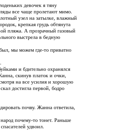
лоденьких девочек я тяну
гляды все чаще пролетают мимо.
лотный узел на затылке, влажный
родок, крепкая грудь обтянута
вой пляжа. А прозрачный газовый
ольного выстрела в бедную
ибыл, мы можем где-то приватно
.
буйками и бдительно охранялся
Жанна, скинув платок и очки,
смотря на все усилия и хорошую
скал достигла первой, бодро
дировать почву. Жанна ответила,
 народ почему-то тонет. Раньше
 спасателей удвоил.