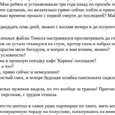
Мои ребята и устанавливали три года назад по просьбе х
 это сделаешь, но желательно прямо сейчас пойти и прин
олько времени прошло с первой смерти до последней? Ма
 двадцать семь дней, можно с восьми вечера и до полуно
шках файлы Тимоха настраивался просматривать до глу
ов он устало откинулся на стуле, протер глаза и набрал
арасом мило беседуем, и вопрос к вам возник, можно?
 условности?
вы в прошлую поездку кафе 'Карина' посещали?
 а что?
, прямо сейчас и немедленно!
истый смех, и вскоре будущая хозяйка пансионата сидел
аглых мужиков видела, но это вообще за гранью! Приглас
 персонаж, с трудом отшила.
-то шептал в самое ушко партнерше по танго, жить кото
возмущенную тираду на полуслове, наткнувшись на вни