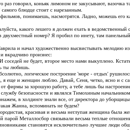
 раз говорил, коньяк лимоном не закусывают, вазочка т
самого блюдце стоит с нарезанным.
 фильмов, понимаешь, насмотрятся. Ладно, можешь его ка
алуйста, какого лешего я должен ехать в ведомственный
в двухместный номер? Я пробил по инету, там панельный
аврила и начал художественно высвистывать мелодию из
и вкрадчиво произнес:
И соседей не будет, второе место нами выкуплено. Кстат
ть ты любишь.
олютно, логическое построение 'море - отдых' рушилось
 я еще и женщин люблю. Давай, Сеня, четко, ясно и с сам
 от фирмы за хорошую работу, а тебе лишь бы настроени
службу безопасности и являлся Тимохиным начальником.
нажем, в холдинге знали все, от директора до уборщицы
такая Жанна, вспоминать не будем?
дистая, красивая и весьма неглупая женщина была жен
ой парой Металлосбор связывали весьма теплые отношени
чиновниками становятся исключительно лучшие люди обще