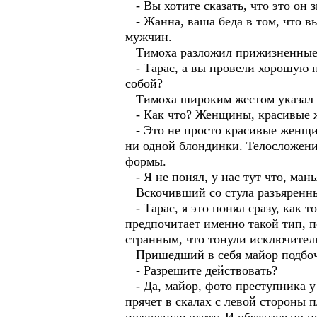
- Вы хотите сказать, что это он зв
- Жанна, ваша беда в том, что в
мужчин.
Тимоха разложил прижизненные ф
- Тарас, а вы провели хорошую п
собой?
Тимоха широким жестом указал н
- Как что? Женщины, красивые
- Это не просто красивые женщин
ни одной блондинки. Телосложени
формы.
- Я не понял, у нас тут что, ман
Вскочивший со стула разъяренны
- Тарас, я это понял сразу, как
предпочитает именно такой тип, п
странным, что тонули исключител
Пришедший в себя майор подбочен
- Разрешите действовать?
- Да, майор, фото преступника у 
прячет в скалах с левой стороны п