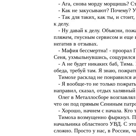
- Ага, снова морду морщишь? Сто
- Как не закусывают? Почему? У 
- Так для таких, как ты, и стоит,
к делу.
- Ну давай к делу. Объясни, пож
пляжем, гнусным сервисом и еще 
негатив в отзывах.
- Мафия бессмертна! - проорал Г
Сеня, ухмыльнувшись, сощурился 
- А не будет никаких баб, Тима. 
обеда, требуй там. Я знаю, пожра
Тимохе расклад не понравился абс
- Я вообще-то не только пожрать,
направил, сказал, отдых халявный
Олег в Металлосборе возглавлял 
что он под прямым Сениным патро
- Хорошо, начнем с начала. Кто 
Тимоха возмущенно фыркнул. Поро
начальника областного УВД. С эт
сложно. Просто у нас, в России, 