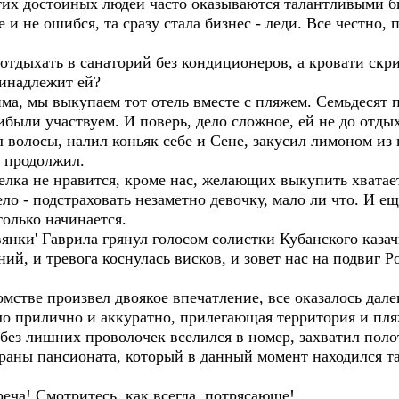
этих достойных людей часто оказываются талантливыми б
и не ошибся, та сразу стала бизнес - леди. Все честно, 
тдыхать в санаторий без кондиционеров, а кровати скри
ринадлежит ей?
ма, мы выкупаем тот отель вместе с пляжем. Семьдесят 
рибыли участвуем. И поверь, дело сложное, ей не до отдых
олосы, налил коньяк себе и Сене, закусил лимоном из 
и продолжил.
лка не нравится, кроме нас, желающих выкупить хватает
дело - подстраховать незаметно девочку, мало ли что. И 
только начинается.
ки' Гаврила грянул голосом солистки Кубанского казач
й, и тревога коснулась висков, и зовет нас на подвиг Ро
тве произвел двоякое впечатление, все оказалось далек
ло прилично и аккуратно, прилегающая территория и пля
а без лишних проволочек вселился в номер, захватил поло
храны пансионата, который в данный момент находился т
еча! Смотритесь, как всегда, потрясающе!