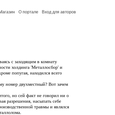
Магазин
О портале
Вход для авторов
ваясь с заходящим в комнату
ости холдинга 'Металлосбор' и
роме попугая, находился всего
ему номер двухместный? Вот зачем
ого, но сей факт не говорил ни о
вая разрешения, насыпать себе
производственной травмы и являлся
таллолома.