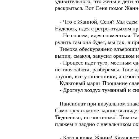
удивительного, что жены и дети 
раскрыться. Вот Сеня помог Жанне 
- Что с Жанной, Сеня? Мы едем о
Надеюсь, идея с ретро-отдыхом п
- Не совсем, идея совместная. Ти
рулить там она будет, мы так, в п
Тимоха обескуражено взъерошил в
выпил, смакуя, закусил орешком 
- Процесс идет туго, местным сде
не твоя забота, разберемся. Твое 
трупов, все утопленники, а сезон 
Культовый марш 'Прощание славян
- Дрогнул воздух туманный и сини
Пансионат при визуальном знакомс
Само трехэтажное здание выгляде
'Бедненько, но чистенько'. Тимох
пляжем и заодно с начальником о
- Кого я вижу, Жанна! Какая встр