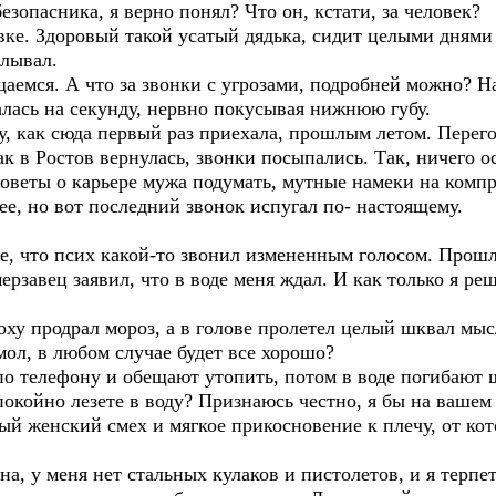
зопасника, я верно понял? Что он, кстати, за человек?
ке. Здоровый такой усатый дядька, сидит целыми днями
плывал.
аемся. А что за звонки с угрозами, подробней можно? На
ась на секунду, нервно покусывая нижнюю губу.
, как сюда первый раз приехала, прошлым летом. Перего
ак в Ростов вернулась, звонки посыпались. Так, ничего о
, советы о карьере мужа подумать, мутные намеки на комп
ее, но вот последний звонок испугал по- настоящему.
, что псих какой-то звонил измененным голосом. Прошл
ерзавец заявил, что в воде меня ждал. И как только я реш
 продрал мороз, а в голове пролетел целый шквал мысл
ол, в любом случае будет все хорошо?
о телефону и обещают утопить, потом в воде погибают ш
 спокойно лезете в воду? Признаюсь честно, я бы на ваше
 женский смех и мягкое прикосновение к плечу, от кот
 у меня нет стальных кулаков и пистолетов, и я терпет