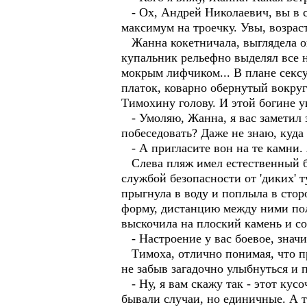
- Ох, Андрей Николаевич, вы в с
максимум на троечку. Увы, возрас
Жанна кокетничала, выглядела о
купальник рельефно выделял все н
мокрым лифчиком... В плане секс
платок, коварно обернутый вокру
Тимохину голову. И этой богине у
- Умоляю, Жанна, я вас заметил з
побеседовать? Даже не знаю, куда 
- А пригласите вон на те камни. 
Слева пляж имел естественный ба
службой безопасности от 'диких' 
прыгнула в воду и поплыла в стор
форму, дистанцию между ними пол
выскочила на плоский камень и со
- Настроение у вас боевое, значи
Тимоха, отлично понимая, что пр
не забыв загадочно улыбнуться и 
- Ну, я вам скажу так - этот кус
бывали случаи, но единичные. А т