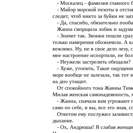
- Москалец - фамилия главного бе
- Майор морской пехоты в отстав
следит, чтоб никто за буйки не за
- Да, спасибо, обязательно пообщ
Жанна сморщила лобик и задумал
- Значит так. Звонки пошли сразу
только намерения обозначила. А к
вежливо. Ну, не в свое дело лезу
мне настроение испортили, не бол
- Неужели застрелить обещали?
- Хуже, утопить. Такое ощущение
море вообще не залезала, так тот м
на дно утащит.
От спокойного тона Жанны Тимоху
Милая женская самонадеянность, м
- Жанна, сначала вам угрожают п
само по себе, и вы, все это зная,
Ответом ему послужил заливистый
дыхание.
- Ох, Андрюша! Я слабая женщина,