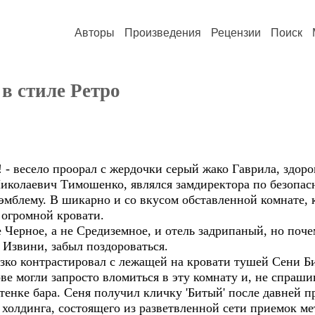
Авторы
Произведения
Рецензии
Поиск
в стиле Ретро
 - весело проорал с жердочки серый жако Гаврила, здоро
иколаевич Тимошенко, являлся замдиректора по безопасн
мблему. В шикарно и со вкусом обставленной комнате, к
 огромной кровати.
е Черное, а не Средиземное, и отель задрипаный, но поч
? Извини, забыл поздороваться.
о контрастировал с лежащей на кровати тушей Сени Бит
ве могли запросто вломиться в эту комнату и, не спраши
тенке бара. Сеня получил кличку 'Битый' после давней 
холдинга, состоящего из разветвленной сети приемок ме