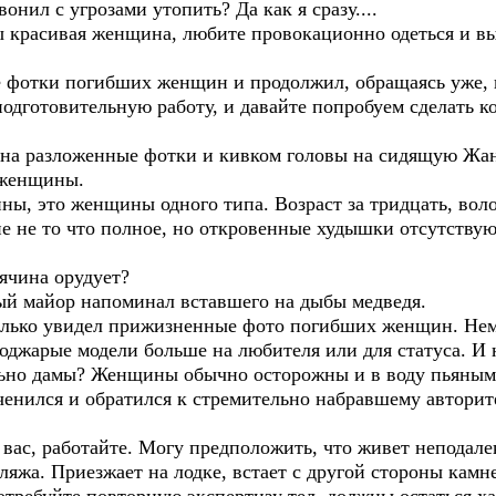
онил с угрозами утопить? Да как я сразу....
ы красивая женщина, любите провокационно одеться и вы
отки погибших женщин и продолжил, обращаясь уже, в
одготовительную работу, и давайте попробуем сделать к
а разложенные фотки и кивком головы на сидящую Жан
 женщины.
ы, это женщины одного типа. Возраст за тридцать, вол
е не то что полное, но откровенные худышки отсутствую
ьячина орудует?
й майор напоминал вставшего на дыбы медведя.
 только увидел прижизненные фото погибших женщин. Н
оджарые модели больше на любителя или для статуса. И 
ьно дамы? Женщины обычно осторожны и в воду пьяными
ился и обратился к стремительно набравшему авторите
вас, работайте. Могу предположить, что живет неподалек
ляжа. Приезжает на лодке, встает с другой стороны камне