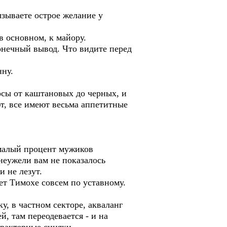
зываете острое желание у
 основном, к майору.
онечный вывод. Что видите перед
ну.
осы от каштановых до черных, и
т, все имеют весьма аппетитные
емалый процент мужиков
неужели вам не показалось
 не лезут.
т Тимохе совсем по уставному.
у, в частном секторе, акваланг
й, там переодевается - и на