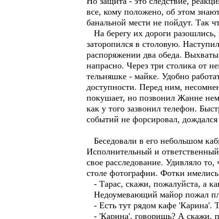
Но защита - это следствие, реакци
все, кому положено, об этом знают
банальной мести не пойдут. Так чт
На берегу их дороги разошлись, 
заторопился в столовую. Наступил
распоряжении два обеда. Выхватыв
напрасно. Через три столика от н
тельняшке - майке. Удобно работа
доступности. Перед ним, несомнен
покушает, но позвонил Жанне неме
как у того зазвонил телефон. Быс
событий не форсировал, дождался 
Беседовали в его небольшом каби
Исполнительный и ответственный, 
свое расследование. Удивляло то
столе фотографии. Фотки имелись
- Тарас, скажи, пожалуйста, а ка
Недоумевающий майор пожал плеч
- Есть тут рядом кафе 'Карина'. 
- 'Карина', говоришь? А скажи, п