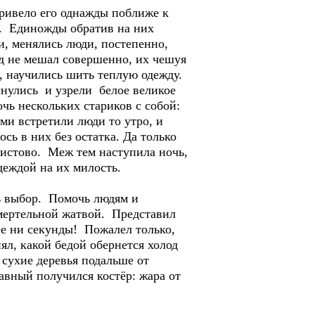
ривело его однажды поближе к
и. Единожды обратив на них
и, менялись люди, постепенно,
лод не мешал совершенно, их чешуя
, научились шить теплую одежду.
снулись и узрели белое великое
чь нескольких стариков с собой:
ами встретили люди то утро, и
сь в них без остатка. Да только
 истово. Меж тем наступила ночь,
деждой на их милость.
ь выбор. Помочь людям и
смертельной жатвой. Представил
ее ни секунды! Пожалел только,
ял, какой бедой обернется холод
сухие деревья подальше от
авный получился костёр: жара от