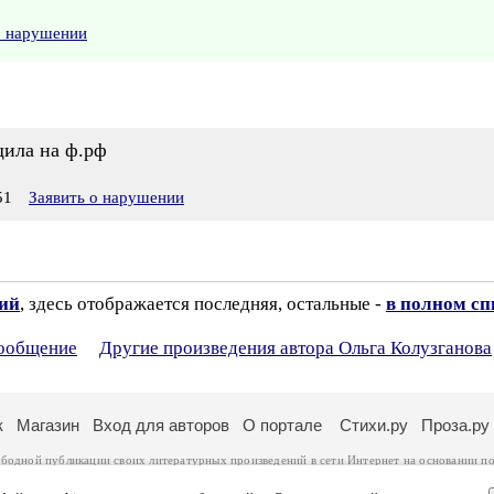
о нарушении
щила на ф.рф
51
Заявить о нарушении
зий
, здесь отображается последняя, остальные -
в полном сп
сообщение
Другие произведения автора Ольга Колузганова
к
Магазин
Вход для авторов
О портале
Стихи.ру
Проза.ру
ободной публикации своих литературных произведений в сети Интернет на основании
по
ся
законом
. Перепечатка произведений возможна только с согласия его автора, к котором
ры несут самостоятельно на основании
правил публикации
и
законодательства Российско