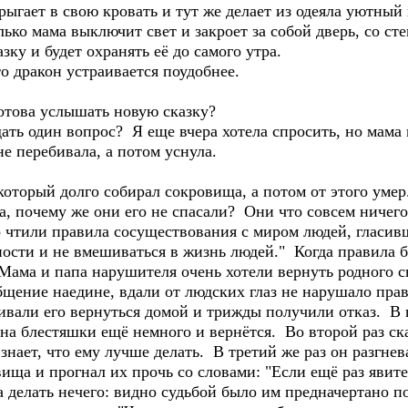
гает в свою кровать и тут же делает из одеяла уютный 
лько мама выключит свет и закроет за собой дверь, со с
зку и будет охранять её до самого утра.
 дракон устраивается поудобнее.
това услышать новую сказку?
ь один вопрос? Я еще вчера хотела спросить, но мама 
е перебивала, а потом уснула.
оторый долго собирал сокровища, а потом от этого умер
па, почему же они его не спасали? Они что совсем ничего
чтили правила сосуществования с миром людей, гласивши
ьности и не вмешиваться в жизнь людей." Когда правила
 Мама и папа нарушителя очень хотели вернуть родного 
бщение наедине, вдали от людских глаз не нарушало пр
ивали его вернуться домой и трижды получили отказ. В п
 на блестяшки ещё немного и вернётся. Во второй раз ска
знает, что ему лучше делать. В третий же раз он разгнев
вища и прогнал их прочь со словами: "Если ещё раз явите
а делать нечего: видно судьбой было им предначертано п