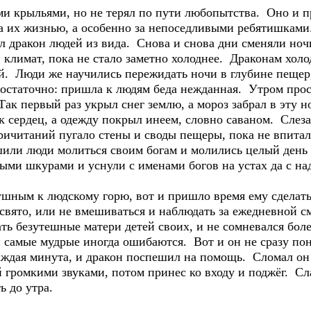
 крыльями, но не терял по пути любопытства. Оно и п
а их жизнью, а особенно за непоседливыми ребятишкам
л дракон людей из вида. Снова и снова дни сменяли ноч
 и климат, пока не стало заметно холоднее. Драконам хо
. Люди же научились пережидать ночи в глубине пещер
едостаточно: пришла к людям беда нежданная. Утром про
ак первый раз укрыл снег землю, а мороз забрал в эту но
ук сердец, а одежду покрыл инеем, словно саваном. Слез
причитаний пугало стены и своды пещеры, пока не впитало
ешили люди молиться своим богам и молились целый день
ыми шкурами и уснули с именами богов на устах да с на
шным к людскому горю, вот и пришло время ему сделат
 свято, или не вмешиваться и наблюдать за ежедневной 
ать безутешные матери детей своих, и не сомневался бол
и самые мудрые иногда ошибаются. Вот и он не сразу пон
аждая минута, и дракон поспешил на помощь. Сломал он 
 громкими звуками, потом принес ко входу и поджёг. Сл
ть до утра.