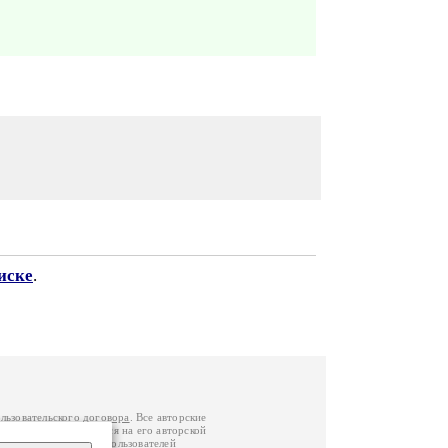
иске
.
льзовательского договора
. Все авторские
у вы можете обратиться на его авторской
й Федерации
. Данные пользователей