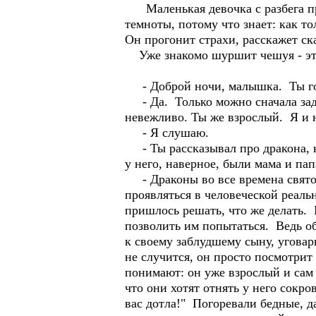
Маленькая девочка с разбега пры
темноты, потому что знает: как то
Он прогонит страхи, расскажет ска
Уже знакомо шуршит чешуя - это
- Доброй ночи, малышка. Ты го
- Да. Только можно сначала задат
невежливо. Ты же взрослый. Я и н
- Я слушаю.
- Ты рассказывал про дракона, к
у него, наверное, были мама и па
- Драконы во все времена свято 
проявляться в человеческой реал
пришлось решать, что же делать.
позволить им попытаться. Ведь о
к своему заблудшему сыну, уговар
не случится, он просто посмотрит
понимают: он уже взрослый и сам 
что они хотят отнять у него сокро
вас дотла!" Погоревали бедные, д