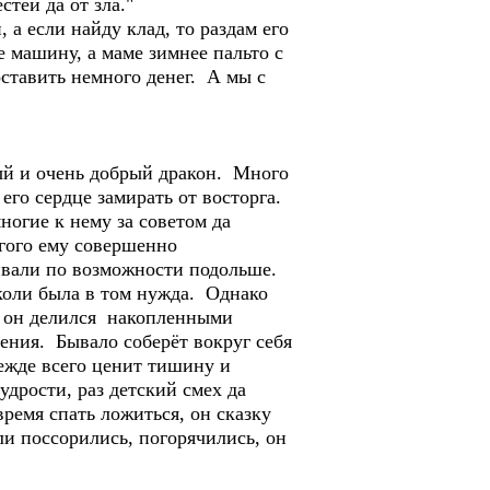
стей да от зла."
а если найду клад, то раздам его
 машину, а маме зимнее пальто с
оставить немного денег. А мы с
ый и очень добрый дракон. Много
 его сердце замирать от восторга.
ногие к нему за советом да
угого ему совершенно
бивали по возможности подольше.
коли была в том нужда. Однако
и он делился накопленными
ения. Бывало соберёт вокруг себя
режде всего ценит тишину и
удрости, раз детский смех да
ремя спать ложиться, он сказку
ли поссорились, погорячились, он