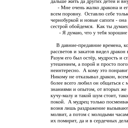
дальше жить да других детей и вну
- Мне очень жалко дракона и его 
всем поровну. Оставлю себе тольк
чернобуркой и новые сапоги - она
сестрой обойдемся. Как ты думае
- Я думаю, что у тебя хорошие 
В давние-предавние времена, ког
рассветов и закатов видел дракон 
Разум его был остёр, мудрость и с
утешением, а порой и просто пого
неинтересно. А кому это понравит
Никому не отказывал дракон, всем
более всего любил он общаться с
знаниями и опытом, от вторых же
кучу-малу и такой шум стоит, так
покой. А мудрец только посмеивае
возня лишь раздражение вызывают.
молвит, а потом с молодыми часам
их помирит, да и в сердечных дел