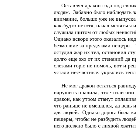
Оставлял дракон года под своими
людям. Забавно было наблюдать з
внимание, больше уже не выпуска
как-будто нехотя, начал меняться
служила щитом от любых ненастий
Однако вскоре этого оказалось н
безмолвие за пределами пещеры. Т
остудил жар их тел, остановил ст
долго еще эхо от их стенаний да 
слезами горю не помочь, вот и р
устали несчастные: укрылись тепл
Не мог дракон остаться равноду
нарушить правила, что чтили они
дракон, как утром станут оплакив
что раньше не вмешался, да ведь 
для людей. Однако дорога была к
пещеры, чтобы не разбудить людей
него должно было с лихвой хвати