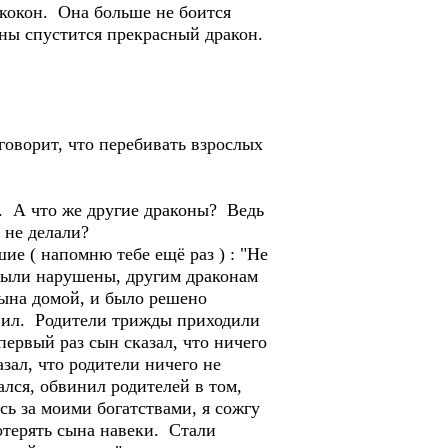
кокон. Она больше не боится
тены спустится прекрасный дракон.
говорит, что перебивать взрослых
. А что же другие драконы? Ведь
 не делали?
е ( напомню тебе ещё раз ) : "Не
 были нарушены, другим драконам
сына домой, и было решено
авил. Родители трижды приходили
ервый раз сын сказал, что ничего
зал, что родители ничего не
ался, обвинил родителей в том,
сь за моими богатствами, я сожгу
отерять сына навеки. Стали