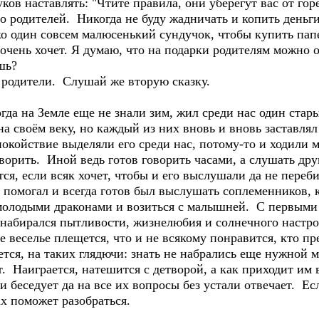
ков наставлять: "Чтите правила, они уберегут вас от горе
родителей. Никогда не буду жадничать и копить деньги, 
о один совсем малюсенький сундучок, чтобы купить папе
 очень хочет. Я думаю, что на подарки родителям можно 
шь?
родители. Слушай же вторую сказку.
да на Земле еще не знали зим, жил среди нас один стар
на своём веку, но каждый из них вновь и вновь заставлял
покойствие выделяли его среди нас, потому-то и ходили м
ворить. Иной ведь готов говорить часами, а слушать др
ся, если всяк хочет, чтобы и его выслушали да не пере
 помогал и всегда готов был выслушать соплеменников, 
 молодыми драконами и возиться с малышней. С первым
 набирался пытливости, жизнелюбия и солнечного настро
ое веселье плещется, что и не всякому понравится, кто п
тся, на таких глядючи: знать не набрались еще нужной м
 Наиграется, натешится с детворой, а как приходит им в
и беседует да на все их вопросы без устали отвечает. Ес
ах поможет разобраться.