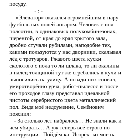
посуду.
- : -
«Элеватор» оказался огромнейшим в пару
футбольных полей ангаром. Человек с пол-
полсотни, в одинаковых полукомбинезонах,
шеренгой, от края до края крытого зала,
дробно стучали рубилами, наподобие тех,
какими пользуются у нас дворники, скалывая
лёд с тротуаров. Ржавого цвета куски
сколотого с пола то ли шлака, то ли окалины
в палец толщиной тут же сгребались в кучи и
выносились на улицу. А позади них сновал,
умиротворённо урча, робот-пылесос и после
его проходов глазу представал идеальной
чистоты серебристого цвета металлический
пол. Видя моё недоумение, Семёнович
пояснил:
- За столько лет набралось… Не знали как и
чем убирать… А уж теперь всё строго по
инструкции. Пойдём-ка Игорёк ко мне на