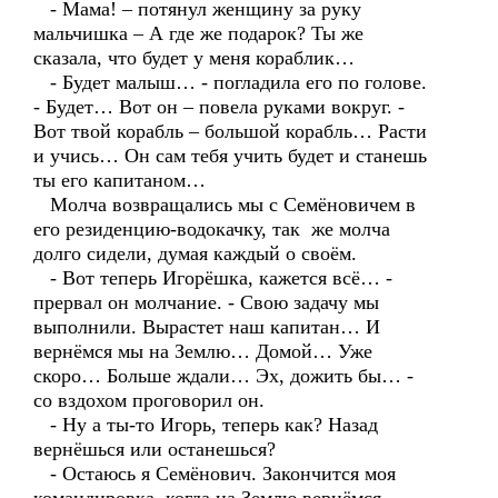
- Мама! – потянул женщину за руку
мальчишка – А где же подарок? Ты же
сказала, что будет у меня кораблик…
- Будет малыш… - погладила его по голове.
- Будет… Вот он – повела руками вокруг. -
Вот твой корабль – большой корабль… Расти
и учись… Он сам тебя учить будет и станешь
ты его капитаном…
Молча возвращались мы с Семёновичем в
его резиденцию-водокачку, так же молча
долго сидели, думая каждый о своём.
- Вот теперь Игорёшка, кажется всё… -
прервал он молчание. - Свою задачу мы
выполнили. Вырастет наш капитан… И
вернёмся мы на Землю… Домой… Уже
скоро… Больше ждали… Эх, дожить бы… -
со вздохом проговорил он.
- Ну а ты-то Игорь, теперь как? Назад
вернёшься или останешься?
- Остаюсь я Семёнович. Закончится моя