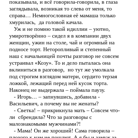
показывала, и всё говорила-говорила, в глаза
заглядывала, возникая то слева от меня, то
справа… Немногословная её мамаша только
хмурилась, да головой качала.
Уж и не помню такой идиллии – уютно,
умиротворённо – сидел я в компании двух
женщин, ужин на столе, чай и огромный на
подносе торт. Неторопливый и степенный
наш с начальницей почты разговор не совсем
устраивал «Козу». То и дело пыталась она
вклиниться в разговор, но тут же умолкала
под строгим взглядом матери, сердито терзая
ложкой, лежащий перед ней кусок торта.
Наконец не выдержала – поймала паузу.
- Игорь… – запнувшись, добавила -
Васильевич, а почему вы не женаты?
- Светка! – прикрикнула мать – Совсем что-
ли сбрендила? Что за разговоры с
малознакомыми мужчинами?!
- Мама! Он же хороший! Сама говорила –
плохого к нам не пошлют. А я бы и замуж за