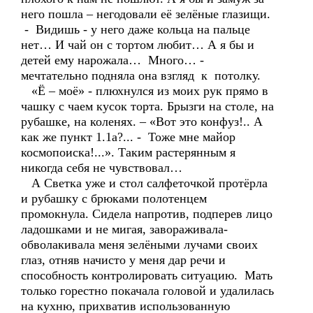
него пошла – негодовали её зелёные глазищи.
- Видишь - у него даже кольца на пальце
нет… И чай он с тортом любит… А я бы и
детей ему нарожала… Много… -
мечтательно подняла она взгляд к потолку.
«Ё – моё» - плюхнулся из моих рук прямо в
чашку с чаем кусок торта. Брызги на столе, на
рубашке, на коленях. – «Вот это конфуз!.. А
как же пункт 1.1а?... - Тоже мне майор
космопоиска!...». Таким растерянным я
никогда себя не чувствовал…
А Светка уже и стол салфеточкой протёрла
и рубашку с брюками полотенцем
промокнула. Сидела напротив, подперев лицо
ладошками и не мигая, завораживала-
обволакивала меня зелёными лучами своих
глаз, отняв начисто у меня дар речи и
способность контролировать ситуацию. Мать
только горестно покачала головой и удалилась
на кухню, прихватив использованную