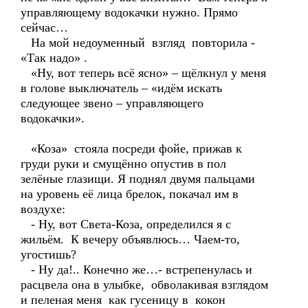
управляющему водокачки нужно. Прямо
сейчас…
На мой недоуменный взгляд повторила -
«Так надо» .
«Ну, вот теперь всё ясно» – щёлкнул у меня
в голове выключатель – «идём искать
следующее звено – управляющего
водокачки».
«Коза» стояла посреди фойе, прижав к
груди руки и смущённо опустив в пол
зелёные глазищи. Я поднял двумя пальцами
на уровень её лица брелок, покачал им в
воздухе:
- Ну, вот Света-Коза, определился я с
жильём. К вечеру объявлюсь… Чаем-то,
угостишь?
- Ну да!.. Конечно же…- встрепенулась и
расцвела она в улыбке, обволакивая взглядом
и пеленая меня как гусеницу в кокон