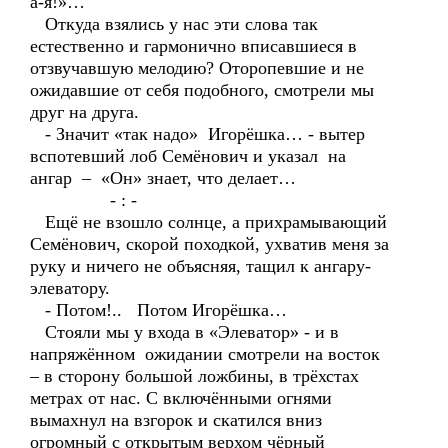
а-я!»…
Откуда взялись у нас эти слова так
естественно и гармонично вписавшиеся в
отзвучавшую мелодию? Оторопевшие и не
ожидавшие от себя подобного, смотрели мы
друг на друга.
- Значит «так надо» Игорёшка… - вытер
вспотевший лоб Семёнович и указал на
ангар – «Он» знает, что делает…
- : -
Ещё не взошло солнце, а прихрамывающий
Семёнович, скорой походкой, ухватив меня за
руку и ничего не объясняя, тащил к ангару-
элеватору.
- Потом!.. Потом Игорёшка…
Стояли мы у входа в «Элеватор» - и в
напряжённом ожидании смотрели на восток
– в сторону большой ложбины, в трёхстах
метрах от нас. С включёнными огнями
вымахнул на взгорок и скатился вниз
огромный с открытым верхом чёрный