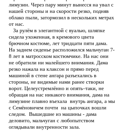
лимузин. Через пару минут вынесся на увал с
нашей стороны и на скорости резко, подняв
облако пыли, затормозил в нескольких метрах
от нас.
За рулём в элегантной с вуалью, шляпке
сидела ухоженная, в кремового цвета
брючном костюме, лет тридцати пяти дама.
На заднем сиденье расположился мальчуган 7-
8 лет в матросском костюмчике. На нас они
не обратили ни малейшего внимания. Дама
резко нажала на клаксон и прямо перед
машиной в стене ангара разъехались в
стороны, не видимые нами ранее створки
ворот. Целеустремлённо и опять–таки, не
обращая на нас никакого внимания, дама на
лимузине плавно въехала внутрь ангара, а мы
с Семёновичем почти на цыпочках вошли
следом. Вышедшие из машины - дама
деловито, мальчуган с любопытством
оглядывали внутренности зала.