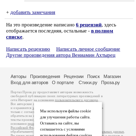
+
добавить замечания
На это произведение написано
6 рецензий
, здесь
отображается последняя, остальные -
в полном
списке
.
Написать рецензию
Написать личное сообщение
Другие произведения автора Вениамин Ахтырец
Авторы
Произведения
Рецензии
Поиск
Магазин
Вход для авторов
О портале
Стихи.ру
Проза.ру
Портал Проза.ру предоставляет авторам возможность
свободной публикации своих литературных произведений в
сети Интернет на основании
пользовательского договора
.
Все авторские права на произведения принадлежат авторам
и охраняются
законом
. Перепечатка произведений возможна
Мы используем файлы cookie
только с согласия его автора, к которому вы можете
обратиться на его авторской странице. Ответственность за
для улучшения работы сайта.
тексты произведений авторы несут самостоятельно на
Оставаясь на сайте, вы
основании
правил публикации
и
законодательства
Российской Федерации
. Данные пользователей
соглашаетесь с условиями
обрабатываются на основании
Политики обработки персональных данных
.
использования файлов cookies.
Вы также можете посмотреть более подробную
информацию о портале
и