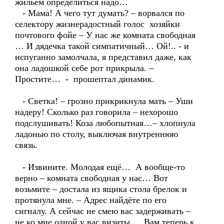
жильём определиться надо…
- Мама! А чего тут думать? – ворвался по
селектору жизнерадостный голос хозяйки
почтового фойе – У нас же комната свободная
… И дядечка такой симпатичный… Ой!.. - и
испуганно замолчала, я представил даже, как
она ладошкой себе рот прикрыла. –
Простите… - прошептал динамик.
- Светка! – грозно прикрикнула мать – Уши
надеру! Сколько раз говорила – нехорошо
подслушивать! Коза любопытная…– хлопнула
ладонью по столу, выключая внутреннюю
связь.
- Извините. Молодая ещё… А вообще-то
верно – комната свободная у нас… Вот
возьмите – достала из ящика стола брелок и
протянула мне. – Адрес найдёте по его
сигналу. А сейчас не смею вас задерживать –
не ко мне одной у вас визиты… Вам теперь к