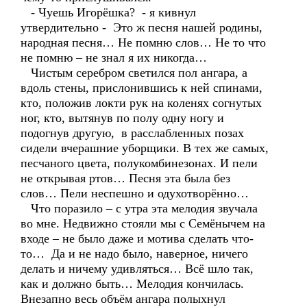
- Чуешь Игорёшка? - я кивнул
утвердительно - Это ж песня нашей родины,
народная песня… Не помню слов… Не то что
не помню – не знал я их никогда…
Чистым серебром светился пол ангара, а
вдоль стены, прислонившись к ней спинами,
кто, положив локти рук на коленях согнутых
ног, кто, вытянув по полу одну ногу и
подогнув другую, в расслабленных позах
сидели вчерашние уборщики. В тех же самых,
песчаного цвета, полукомбинезонах. И пели
не открывая ртов… Песня эта была без
слов… Пели неспешно и одухотворённо…
Что поразило – с утра эта мелодия звучала
во мне. Недвижно стояли мы с Семёнычем на
входе – не было даже и мотива сделать что-
то… Да и не надо было, наверное, ничего
делать и ничему удивляться… Всё шло так,
как и должно быть… Мелодия кончилась.
Внезапно весь объём ангара полыхнул