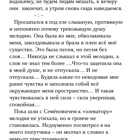
водокачку, не будем людям мешать, к вечеру
они закончат, а утром снова сюда наведаемся.
- : -
Просыпался я под еле слышную, протяжную
и непонятно почему тревожащую душу
мелодию. Она была во мне, обволакивала
меня, заколдовывала и брала в плен всё моё
существо. Это была песня, но песня без
слов… Никогда не слышал я этой мелодии, а
слов не знал тем более …Что-то зацепила она
в моей душе, и не отпускала… И не
отпускала… Будила какие-то неведомые мне
ранее чувства и заполняла собой всё
окружающее меня пространство… И такая
чувствовалась в ней сила – сила уверенная,
спокойная…
Пока шли с Семёновичем к «элеватору»
мелодия не утихала, но и громче не
становилась. Недоуменно посмотрел я на
моего попутчика – он молчал и словно к
чему-то прислушивался.