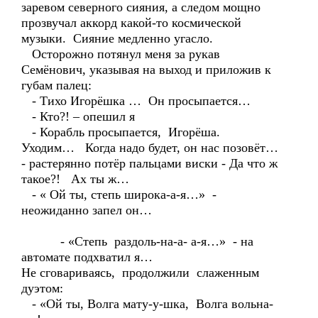
заревом северного сияния, а следом мощно
прозвучал аккорд какой-то космической
музыки. Сияние медленно угасло.
Осторожно потянул меня за рукав
Семёнович, указывая на выход и приложив к
губам палец:
- Тихо Игорёшка … Он просыпается…
- Кто?! – опешил я
- Корабль просыпается, Игорёша.
Уходим… Когда надо будет, он нас позовёт…
- растерянно потёр пальцами виски - Да что ж
такое?! Ах ты ж…
- « Ой ты, степь широка-а-я…» -
неожиданно запел он…
- «Степь раздоль-на-а- а-я…» - на
автомате подхватил я…
Не сговариваясь, продолжили слаженным
дуэтом:
- «Ой ты, Волга мату-у-шка, Волга вольна-