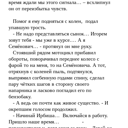
время ждали мы этого сигнала… – всхлипнул
он от переизбытка чувств.
Помог я ему подняться с колен, подал
упавшую трость.
- Не надо представляться сынок… Игорем
зовут тебя - мы уже в курсе.… А я
Семёнович… - протянул он мне руку.
Стоявший рядом мотоцикл прибавил
обороты, поворачивал переднее колесо с
фарой то на меня, то на Семёновича. А тот,
отряхнув с коленей пыль, подтянулся,
выпрямил согбенную годами спину, сделал
пару чётких шагов в сторону своего
напарника и ласково погладил его по
бензобаку.
- А ведь он почти как живое существо. - И
окрепшим голосом продолжил.
- Начинай Ирбиша… Включайся в работу.
Пришло наше время… -