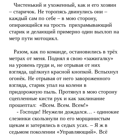
Чистенький и ухоженный, как и его хозяин
– старичок. Не торопясь двинулись они –
каждый сам по себе – в мою сторону,
опирающийся на трость прихрамывающий
старик и делающий примерно один выхлоп на
метр пути мотоцикл.
Разом, как по команде, остановились в трёх
метрах от меня. Поднял я свою «зажигалку»
на уровень груди и, не отрывая от них
взгляда, щёлкнул красной кнопкой. Вспыхнул
огонёк. Не отрывая от него завороженного
взгляда, старик упал на колени в
придорожную пыль. Протянул в мою сторону
сцепленные кисти рук и как заклинание
прошептал: «Всем. Всем. Всем!»
- Господи! Неужели дождался… - одинокие
слезинки скользнули по его морщинистым
щекам и затерялись в седых усах. – Я ж в
седьмом поколении «Управляющий». Всё