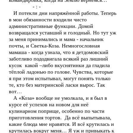
командировка, когда на Землю вернёмся…
- : -
И потекли дни напряжённой работы. Теперь
в мои обязанности входили чисто
административные функции. Домой
возвращался уставший и голодный. Но тут уж
за меня принимались и мама - начальник
почты, и Светка-Коза. Немногословная
мамаша - когда узнала, что я детдомовский
заботливо пододвигала всякий раз лишний
кусок какой –либо вкуснятинки да гладила
тёплой ладонью по голове. Чувства, которые
я при этом испытывал, могут понять только
те, кто без материнской ласки вырос. Так
вот…
А «Коза» вообще не умолкала, и я был в
курсе её успехов на новом для неё
кулинарном поприще, особенно по части
приготовления тортов. Да всё выпытывала,
какие блюда мне нравятся. И всё крутилась и
крутилась вокруг меня… Я уж и привыкать к