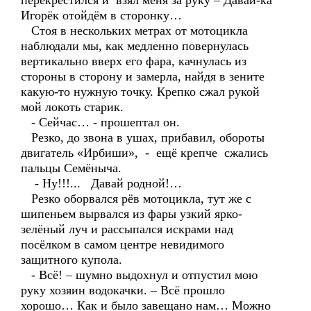
перекрестился и взял меня за руку – Давай-ка
Игорёк отойдём в сторонку…
Стоя в нескольких метрах от мотоцикла
наблюдали мы, как медленно повернулась
вертикально вверх его фара, качнулась из
стороны в сторону и замерла, найдя в зените
какую-то нужную точку. Крепко сжал рукой
мой локоть старик.
- Сейчас… - прошептал он.
Резко, до звона в ушах, прибавил, обороты
двигатель «Ирбиши», - ещё крепче сжались
пальцы Семёныча.
- Ну!!!... Давай родной!…
Резко оборвался рёв мотоцикла, тут же с
шипеньем вырвался из фары узкий ярко-
зелёный луч и рассыпался искрами над
посёлком в самом центре невидимого
защитного купола.
- Всё! – шумно выдохнул и отпустил мою
руку хозяин водокачки. – Всё прошло
хорошо… Как и было завещано нам… Можно