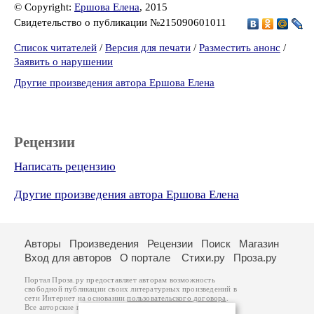
© Copyright:
Ершова Елена
, 2015
Свидетельство о публикации №215090601011
Список читателей
/
Версия для печати
/
Разместить анонс
/
Заявить о нарушении
Другие произведения автора Ершова Елена
Рецензии
Написать рецензию
Другие произведения автора Ершова Елена
Авторы
Произведения
Рецензии
Поиск
Магазин
Вход для авторов
О портале
Стихи.ру
Проза.ру
Портал Проза.ру предоставляет авторам возможность
свободной публикации своих литературных произведений в
сети Интернет на основании
пользовательского договора
.
Все авторские права на произведения принадлежат авторам