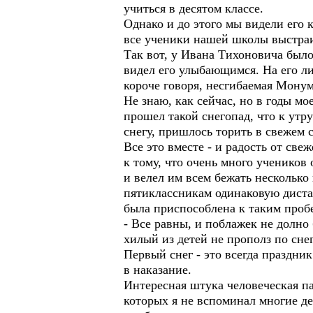
учиться в десятом классе.
Однако и до этого мы видели его 
все ученики нашей школы выстраи
Так вот, у Ивана Тихоновича был
видел его улыбающимся. На его ли
короче говоря, несгибаемая Монум
Не знаю, как сейчас, но в годы м
прошел такой снегопад, что к утр
снегу, пришлось торить в свежем
Все это вместе - и радость от све
к тому, что очень много ученико
и велел им всем бежать несколько
пятиклассникам одинаковую дистанц
была приспособлена к таким проб
- Все равны, и поблажек не долно
хилый из детей не прополз по сне
Первый снег - это всегда праздни
в наказание.
Интересная штука человеческая па
которых я не вспоминал многие де