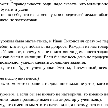
ожет. Справедливости ради, надо сказать, что милицион
 бумаги и ушли.
не по себе, что из-за меня у моих родителей делали обы
икто не застрахован.
роком была математика, и Иван Тихонович сразу же пер
бят, кто вчера побывал на допросе. Каждый из нас говор
ый" вопрос, почему мы не приготовили домашнего задан
ак как были в милиции. Если бы нас весь день не продерж
 возможно, успели сделать домашние задания.
сь, что не будете учить уроки. Это ты, Письменный, всех
оры подслушивались.)
ов, то можете спрашивать домашнее задание у тех, кого 
у нужным, а если бы вы ничего не натворили, то именно в
енно такое прозвище имел наш директор у учеников.).
у, что именно мы что-то натворили, а потому, что вы на