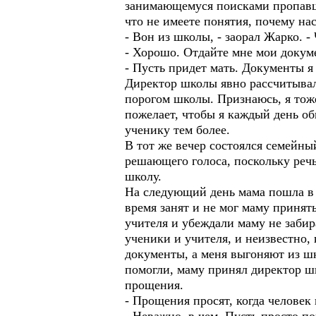
занимающемуся поисками пропавше
что не имеете понятия, почему на
- Вон из школы, - заорал Жарко. -
- Хорошо. Отдайте мне мои докум
- Пусть придет мать. Документы я 
Директор школы явно рассчитывал н
порогом школы. Признаюсь, я тоже 
пожелает, чтобы я каждый день об
ученику тем более.
В тот же вечер состоялся семейны
решающего голоса, поскольку речь
школу.
На следующий день мама пошла в ш
время занят и не мог маму принят
учителя и убеждали маму не забира
ученики и учителя, и неизвестно, 
документы, а меня выгоняют из ш
помогли, маму принял директор шк
прощения.
- Прощения просят, когда человек 