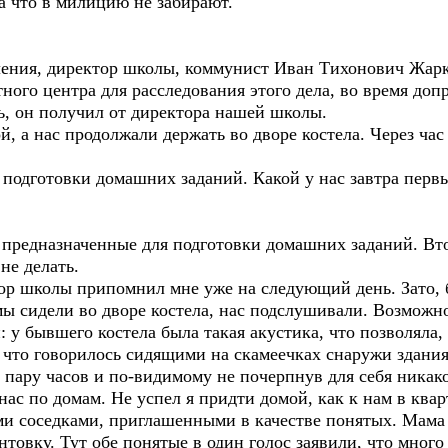
 за что в милицию не забирают.
ения, директор школы, коммунист Иван Тихонович Жарко
ного центра для расследования этого дела, во время допр
ть, он получил от директора нашей школы.
, а нас продолжали держать во дворе костела. Через час
ля подготовки домашних заданий. Какой у нас завтра перв
, предназначенные для подготовки домашних заданий. Вт
не делать.
ор школы припомнил мне уже на следующий день. Зато, 
мы сидели во дворе костела, нас подслушивали. Возможно
: у бывшего костела была такая акустика, что позволяла,
 что говорилось сидящими на скамеечках снаружи здания
е пару часов и по-видимому не почерпнув для себя ника
 нас по домам. Не успел я придти домой, как к нам в к
ми соседками, приглашенными в качестве понятых. Мама
интовку. Тут обе понятые в один голос заявили, что много