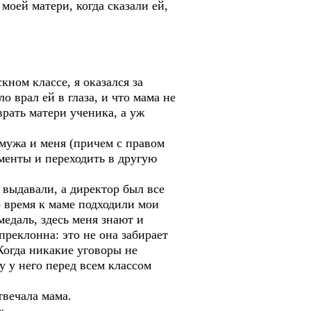
оей матери, когда сказали ей,
кном классе, я оказался за
о врал ей в глаза, и что мама не
врать матери ученика, а уж
 мужа и меня (причем с правом
менты и переходить в другую
 выдавали, а директор был все
о время к маме подходили мои
медаль, здесь меня знают и
преклонна: это не она забирает
Когда никакие уговоры не
у у него перед всем классом
твечала мама.