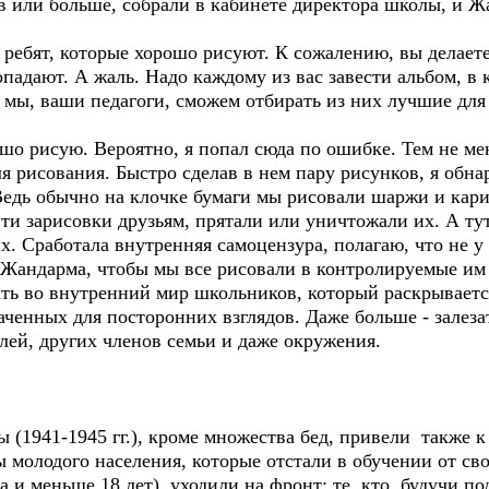
в или больше, собрали в кабинете директора школы, и Ж
 ребят, которые хорошо рисуют. К сожалению, вы делает
падают. А жаль. Надо каждому из вас завести альбом, в 
и мы, ваши педагоги, сможем отбирать из них лучшие для
рошо рисую. Вероятно, я попал сюда по ошибке. Тем не ме
я рисования. Быстро сделав в нем пару рисунков, я обна
Ведь обычно на клочке бумаги мы рисовали шаржи и кар
 эти зарисовки друзьям, прятали или уничтожали их. А т
х. Сработала внутренняя самоцензура, полагаю, что не у 
 Жандарма, чтобы мы все рисовали в контролируемые им
ать во внутренний мир школьников, который раскрываетс
аченных для посторонних взглядов. Даже больше - залеза
лей, других членов семьи и даже окружения.
 (1941-1945 гг.), кроме множества бед, привели также к
 молодого населения, которые отстали в обучении от свои
да и меньше 18 лет), уходили на фронт; те, кто, будучи п