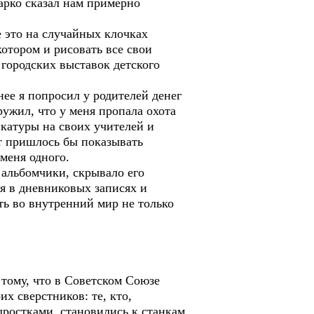
арко сказал нам примерно
е это на случайных клочках
котором и рисовать все свои
 городских выставок детского
нее я попросил у родителей денег
ружил, что у меня пропала охота
икатуры на своих учителей и
ут пришлось бы показывать
меня одного.
 альбомчики, скрывало его
я в дневниковых записях и
ть во внутренний мир не только
 тому, что в Советском Союзе
х сверстников: те, кто,
одростками, становились к станкам