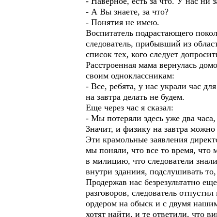
- Наверное, есть за что. У нас ни
- А Вы знаете, за что?
- Понятия не имею.
Воспитатель подрастающего покол
cледователь, прибывший из област
список тех, кого следует допроси
Расстроенная мама вернулась домой
своим одноклассникам:
- Все, ребята, у нас украли час д
на завтра делать не будем.
Еще через час я сказал:
- Мы потеряли здесь уже два часа
Значит, и физику на завтра можно 
Эти крамольные заявления директ
мы поняли, что все то время, что 
в милицию, что следователи знали
внутри зданиия, подслушивать то,
Продержав нас безрезультатно ещ
разговоров, следователь отпустил
ордером на обыск и с двумя наши
хотят найти, и те ответили, что в