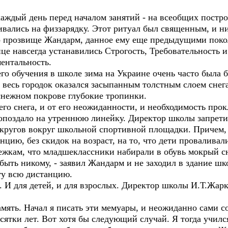
каждый день перед началом занятий - на всеобщих постр
вались на физзарядку. Этот ритуал был священным, и ни
о прозвище Жандарм, данное ему еще предыдущими поко
це навсегда устанавились Строгость, Требовательность и
ентальность.
оего обучения в школе зима на Украине очень часто был
у весь городок оказался засыпанным толстным слоем снега
 снежном покрове глубокие тропинки.
жего снега, и от его неожиданности, и необходимость про
в опоздало на утреннюю линейку. Директор школы запрет
 кругов вокруг школьной спортивной площадки. Причем,
ию, без скидок на возраст, на то, что дети проваливалис
ежкам, что младшеклассники набирали в обувь мокрый сн
 быть никому, - заявил Жандарм и не заходил в здание ш
гу всю дистанцию.
к. И для детей, и для взрослых. Директор школы И.Т.Жар
мять. Начал я писать эти мемуары, и неожиданно сами с
сятки лет. Вот хотя бы следующий случай. Я тогда учился