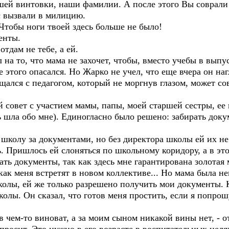
й винтовки, наши фамилии. А после этого Вы соврали м
с вызвали в милицию.
 Чтобы ноги твоей здесь больше не было!
енты.
отдам не тебе, а ей.
а то, что мама не захочет, чтобы, вместо учебы в выпус
этого опасался. Но Жарко не учел, что еще вчера он нагл
щался с педагогом, который не моргнув глазом, может со
й совет с участием мамы, папы, моей старшей сестры, ее
 шла обо мне). Единогласно было решено: забирать доку
колу за документами, но без директора школы ей их не
ь. Пришлось ей слоняться по школьному коридору, а в эт
ть документы, так как здесь мне гарантирована золотая 
как меня встретят в новом коллективе... Но мама была не
колы, ей же только разрешено получить мои документы. 
олы. Он сказал, что готов меня простить, если я попрош
в чем-то виноват, а за моим сыном никакой вины нет, - о