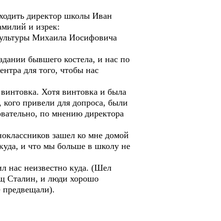
иходить директор школы Иван
амилий и изрек:
зкультуры Михаила Иосифовича
дании бывшего костела, и нас по
нтра для того, чтобы нас
 винтовка. Хотя винтовка и была
 кого привели для допроса, были
овательно, по мнению директора
дноклассников зашел ко мне домой
куда, и что мы больше в школу не
ил нас неизвестно куда. (Шел
ищ Сталин, и люди хорошо
е предвещали).