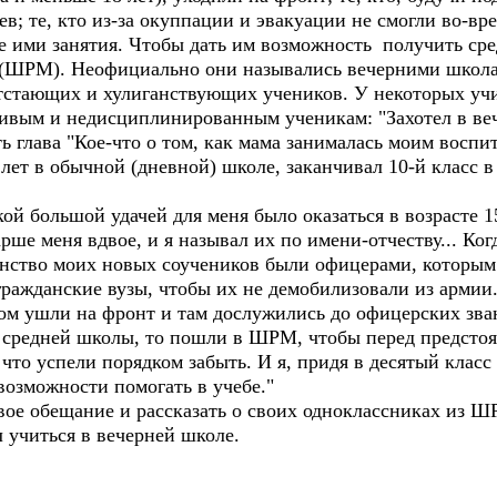
в; те, кто из-за окуппации и эвакуации не смогли во-вр
 ими занятия. Чтобы дать им возможность получить сред
 (ШРМ). Неофициально они назывались вечерними школ
тстающих и хулиганствующих учеников. У некоторых уч
адивым и недисциплинированным ученикам: "Захотел в в
ь глава "Кое-что о том, как мама занималась моим воспит
 лет в обычной (дневной) школе, заканчивал 10-й класс в
кой большой удачей для меня было оказаться в возрасте 1
ше меня вдвое, и я называл их по имени-отчеству... Когд
инство моих новых соучеников были офицерами, которым
гражданские вузы, чтобы их не демобилизовали из армии
ом ушли на фронт и там дослужились до офицерских зва
е средней школы, то пошли в ШРМ, чтобы перед предст
 что успели порядком забыть. И я, придя в десятый клас
возможности помогать в учебе."
вое обещание и рассказать о своих одноклассниках из Ш
л учиться в вечерней школе.