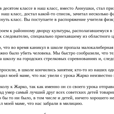
в десятом классе в наш класс, вместо Аннушки, стал пр
наш класс, достал какой-то список, зачитал несколько ф
нуть класс. Вы поступаете в распоряжение учителя фи
оем к районному дворцу культуры, располагавшемуся в з
к следователю, специально приехавшему из областного це
о, что во время каникул в школе пропала малокалиберная
жно было убить человека. Мы быстро сообразили, что те,
а школу на городских стрелковых соревнованиях и, след
опросили, в школе кончились занятия; кто-то из наших о
бщил моей маме, что нас увели с урока Жарко неизвестно 
олу к Жарко, так как именно он со своего урока отправ
азад умер самый лучший друг всех советских детей товар
 бы то ни было, в том числе и детей, ничего хорошего н
 моей маме, что нас забрали в милицию.