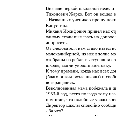
Вначале первой школьной недели 
Тихонович Жарко. Вот он вошел в 
- Названных учеников прошу поки
Капустина.
Михаил Иосифович привел нас стр
одному стали вызывать на допрос 
допросить.
От следователя нам стало известн
малокалиберной, из нее вполне мо
отобраны из ребят, выступавших з
школы, могли украсть винтовку.
К тому времени, когда нас всех д
(благо, я жил возле школы) и соо
возвращались.
Взволнованная мама побежала в шк
1953-й год, всего полгода тому н
помнили, что подобные уводы кого
Директор школы спокойно сообщил
- За что?