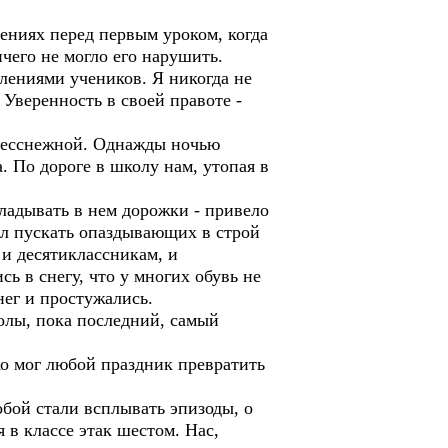
оениях перед первым уроком, когда
чего не могло его нарушить.
лениями учеников. Я никогда не
 Уверенность в своей правоте -
а бесснежной. Однажды ночью
. По дороге в школу нам, утопая в
кладывать в нем дорожки - привело
ил пускать опаздывающих в строй
 и десятиклассникам, и
ь в снегу, что у многих обувь не
ег и простужались.
колы, пока последний, самый
ко мог любой праздник превратить
обой стали всплывать эпизоды, о
 в классе этак шестом. Нас,