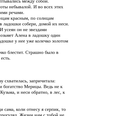
ептывались между собой.
соты небывалой. И во всех этих
кими речами.
лнцам красным, по солнцам
в ладошки собери, домой их неси.
И усеян он не звездами
озьмет Алена в ладошку один
адошке у нее уже колечко золотом
ечко блестит. Страшно было в
 есть.
у схватилась, запричитала:
ки богатство Мерицы. Ведь не к
Кузьма, и неси обратно, в лес, к
и сама, коли отнесу я серпик, то
прогулял. Жизни нам с тобой не