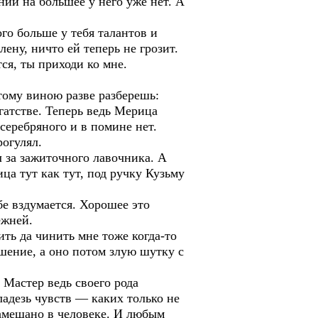
ний на большее у него уже нет. А
го больше у тебя талантов и
лену, ничто ей теперь не грозит.
тся, ты приходи ко мне.
тому виною разве разберешь:
гатстве. Теперь ведь Мерица
серебряного и в помине нет.
рогулял.
л за зажиточного лавочника. А
ца тут как тут, под ручку Кузьму
е вздумается. Хорошее это
ежней.
ить да чинить мне тоже когда-то
рашение, а оно потом злую шутку с
Мастер ведь своего рода
адезь чувств — каких только не
 намешано в человеке. И любым