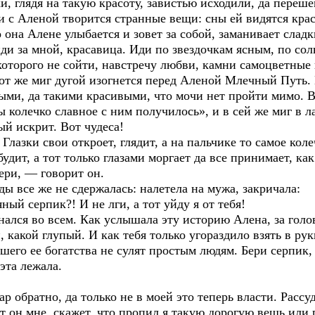
и, глядя на такую красоту, завистью исходили, да переш
ли с Аленой творится странные вещи: сны ей видятся кра
 она Алене улыбается и зовет за собой, заманивает слад
и за мной, красавица. Иди по звездочкам ясным, по со
оторого не сойти, навстречу любви, камни самоцветные 
от же миг дугой изогнется перед Аленой Млечный Путь. 
ми, да такими красивыми, что мочи нет пройти мимо. В
ы колечко славное с ним получилось», и в сей же миг в л
ый искрит. Вот чудеса!
 Глазки свои откроет, глядит, а на пальчике то самое кол
дит, а тот только глазами моргает да все принимает, как
ери, — говорит он.
ы все же не сдержалась: налетела на мужа, закричала:
ый серпик?! И не лги, а тот уйду я от тебя!
нался во всем. Как услышала эту историю Алена, за голов
, какой глупый. И как тебя только угораздило взять в ру
ошего ее богатства не сулят простым людям. Бери серпик, 
эта лежала.
ар обратно, да только не в моей это теперь власти. Рассуд
т он мне, скажет, что пропил я такую дорогую вещь или 