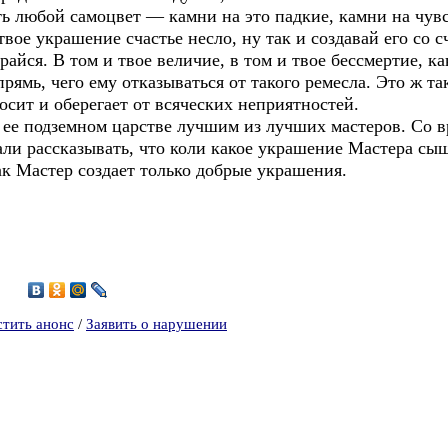
ь любой самоцвет — камни на это падкие, камни на чув
твое украшение счастье несло, ну так и создавай его со 
райся. В том и твое величие, в том и твое бессмертие, ка
рямь, чего ему отказываться от такого ремесла. Это ж та
осит и оберегает от всяческих неприятностей.
 ее подземном царстве лучшим из лучших мастеров. Со в
али рассказывать, что коли какое украшение Мастера сыщ
ак Мастер создает только добрые украшения.
6
стить анонс
/
Заявить о нарушении