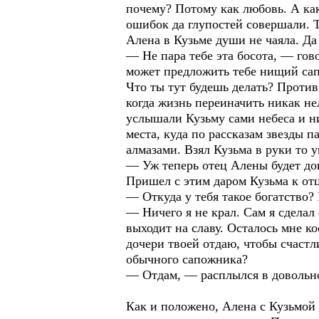
почему? Потому как любовь. А как
ошибок да глупостей совершали. Т
Алена в Кузьме души не чаяла. Да 
— Не пара тебе эта босота, — гово
может предложить тебе нищий сапо
Что ты тут будешь делать? Против
когда жизнь переиначить никак не
услышали Кузьму сами небеса и ни
места, куда по рассказам звезды 
алмазами. Взял Кузьма в руки то у
— Уж теперь отец Алены будет дов
Пришел с этим даром Кузьма к от
— Откуда у тебя такое богатство?
— Ничего я не крал. Сам я сделал 
выходит на славу. Осталось мне ко
дочери твоей отдаю, чтобы счастли
обычного сапожника?
— Отдам, — расплылся в довольно
Как и положено, Алена с Кузьмой 