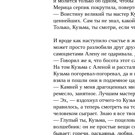
и молится только об одном, чтобы
Мерица серпик покрутила, поверте
— Воистину великий ты мастер Куз
ценнейших. Сам ты не знал, какой 
Только, Кузьма, ты смотри, если чт
И вроде как наступило счастье в 
может просто разлюбили друг друж
самоцветами Алену не одаривала. 
— Говорил же я, что босота этот 
На том Кузьма с Аленой и расстал
Кузьма погоревал-погоревал, да и
взяла и пошли они в подземное ца
— Камней у меня драгоценных мног
ремесло, занятное. Лучшим мастер
— Эх, — вздохнул отчего-то Кузьма
нравилось, а теперь смотреть на т
человеком сыграет. Знаю я все тво
— Глупый ты, Кузьма, — поцелова
волшебник: он не простые вещи со
бывает: горечи, раскаянья, любви