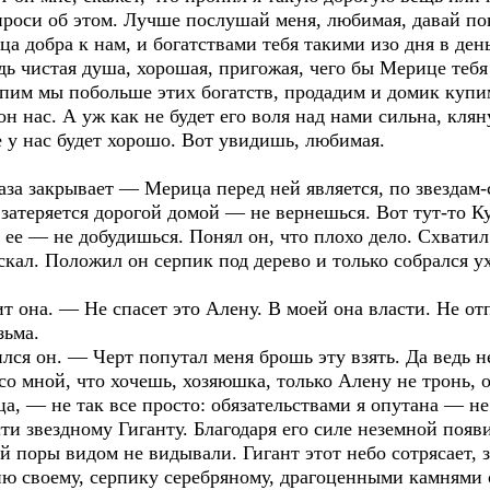
 проси об этом. Лучше послушай меня, любимая, давай п
а добра к нам, и богатствами тебя такими изо дня в день
едь чистая душа, хорошая, пригожая, чего бы Мерице тебя
опим мы побольше этих богатств, продадим и домик купим
н нас. А уж как не будет его воля над нами сильна, клян
се у нас будет хорошо. Вот увидишь, любимая.
аза закрывает — Мерица перед ней является, по звездам-
и затеряется дорогой домой — не вернешься. Вот тут-то К
ть ее — не добудишься. Понял он, что плохо дело. Схвати
ыскал. Положил он серпик под дерево и только собрался
т она. — Не спасет это Алену. В моей она власти. Не от
зьма.
ся он. — Черт попутал меня брошь эту взять. Да ведь н
со мной, что хочешь, хозяюшка, только Алену не тронь, о
а, — не так все просто: обязательствами я опутана — н
и звездному Гиганту. Благодаря его силе неземной появ
й поры видом не видывали. Гигант этот небо сотрясает, з
ю своему, серпику серебряному, драгоценными камнями о