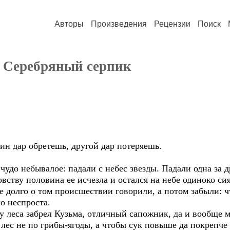
Авторы
Произведения
Рецензии
Поиск
. Серебряный серпик
н дар обретешь, другой дар потеряешь.
чудо небывалое: падали с небес звезды. Падали одна за д
овству половина ее исчезла и остался на небе одиноко си
ще долго о том происшествии говорили, а потом забыли: 
о неспроста.
у леса забрел Кузьма, отличный сапожник, да и вообще м
 лес не по грибы-ягоды, а чтобы сук повыше да покрепче 