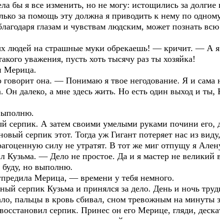
ла бы я все изменить, но не могу: истощились за долгие г
ько за помощь эту должна я приводить к нему по одному
благодаря глазам и чувствам людским, может познать всю
х людей на страшные муки обрекаешь! — кричит. — А я 
акого уважения, пусть хоть тысячу раз ты хозяйка!
и Мерица.
 говорит она. — Понимаю я твое негодование. Я и сама н
. Он далеко, а мне здесь жить. Но есть один выход и ты,
 выполню.
 серпик. А затем своими умелыми руками почини его, д
овый серпик этот. Тогда уж Гигант потеряет нас из виду
 драгоценную силу не утратят. В тот же миг отпущу я Ален
 Кузьма. — Дело не простое. Да и я мастер не великий в
е буду, но выполню.
предила Мерица, — времени у тебя немного.
ный серпик Кузьма и принялся за дело. День и ночь труд
ало, пальцы в кровь сбивал, сном тревожным на минуты 
 восстановил серпик. Принес он его Мерице, гляди, деска