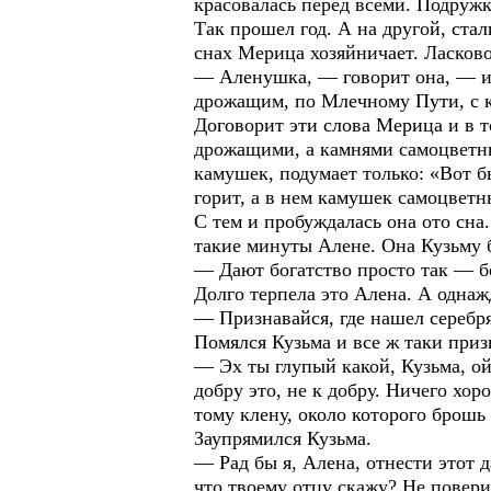
красовалась перед всеми. Подружк
Так прошел год. А на другой, ста
снах Мерица хозяйничает. Ласково
— Аленушка, — говорит она, — ид
дрожащим, по Млечному Пути, с к
Договорит эти слова Мерица и в т
дрожащими, а камнями самоцветны
камушек, подумает только: «Вот б
горит, а в нем камушек самоцветн
С тем и пробуждалась она ото сна.
такие минуты Алене. Она Кузьму бу
— Дают богатство просто так — б
Долго терпела это Алена. А однажд
— Признавайся, где нашел серебрян
Помялся Кузьма и все ж таки приз
— Эх ты глупый какой, Кузьма, ой
добру это, не к добру. Ничего хор
тому клену, около которого брошь 
Заупрямился Кузьма.
— Рад бы я, Алена, отнести этот д
что твоему отцу скажу? Не повери