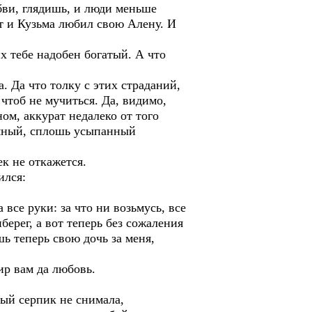
юбви, глядишь, и люди меньше
от и Кузьма любил свою Алену. И
их тебе надобен богатый. А что
. Да что толку с этих страданий,
чтоб не мучиться. Да, видимо,
м, аккурат недалеко от того
бряный, сплошь усыпанный
к не откажется.
ился:
 все руки: за что ни возьмусь, все
берег, а вот теперь без сожаления
шь теперь свою дочь за меня,
р вам да любовь.
ный серпик не снимала,