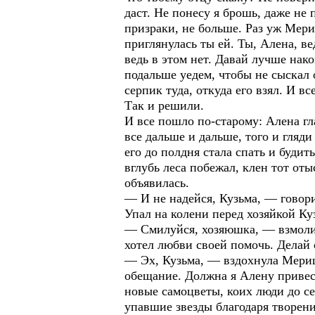
даст. Не понесу я брошь, даже не
призраки, не больше. Раз уж Мериц
приглянулась ты ей. Ты, Алена, в
ведь в этом нет. Давай лучше нак
подальше уедем, чтобы не сыскал о
серпик туда, откуда его взял. И в
Так и решили.
И все пошло по-старому: Алена гл
все дальше и дальше, того и гляд
его до полдня стала спать и буди
вглубь леса побежал, клен тот от
объявилась.
— И не надейся, Кузьма, — говори
Упал на колени перед хозяйкой Ку
— Смилуйся, хозяюшка, — взмолил
хотел любви своей помочь. Делай 
— Эх, Кузьма, — вздохнула Мериц
обещание. Должна я Алену привест
новые самоцветы, коих люди до се
упавшие звезды благодаря творени