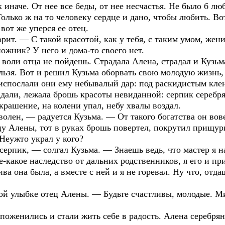
 иначе. От нее все беды, от нее несчастья. Не было б л
олько ж на то человеку сердце и дано, чтобы любить. В
вот же уперся ее отец.
рит. — С такой красотой, как у тебя, с таким умом, жен
жник? У него и дома-то своего нет.
 воли отца не пойдешь. Страдала Алена, страдал и Кузьма
льзя. Вот и решил Кузьма оборвать свою молодую жизнь, 
спослали они ему небывалый дар: под раскидистым клено
падали, лежала брошь красоты невиданной: серпик сере
крашение, на колени упал, небу хвалы воздал.
олен, — радуется Кузьма. — От такого богатства он вове
цу Алены, тот в руках брошь повертел, покрутил прищур
 Неужто украл у кого?
серпик, — солгал Кузьма. — Знаешь ведь, что мастер я на
е-какое наследство от дальних родственников, я его и при
ва она была, а вместе с ней и я не горевал. Ну что, отда
й улыбке отец Алены. — Будьте счастливы, молодые. Ми
поженились и стали жить себе в радость. Алена серебря