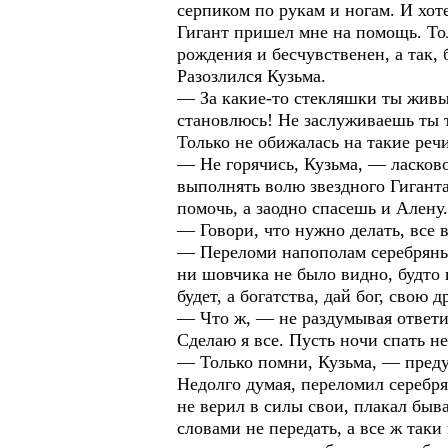
серпиком по рукам и ногам. И хоте
Гигант пришел мне на помощь. Тол
рождения и бесчувственен, а так, 
Разозлился Кузьма.
— За какие-то стекляшки ты живы
становлюсь! Не заслуживаешь ты т
Только не обижалась на такие реч
— Не горячись, Кузьма, — ласково
выполнять волю звездного Гиганта
помочь, а заодно спасешь и Алену.
— Говори, что нужно делать, все
— Переломи напополам серебряный
ни шовчика не было видно, будто н
будет, а богатства, дай бог, свою
— Что ж, — не раздумывая ответил
Сделаю я все. Пусть ночи спать н
— Только помни, Кузьма, — преду
Недолго думая, переломил серебря
не верил в силы свои, плакал быв
словами не передать, а все ж таки