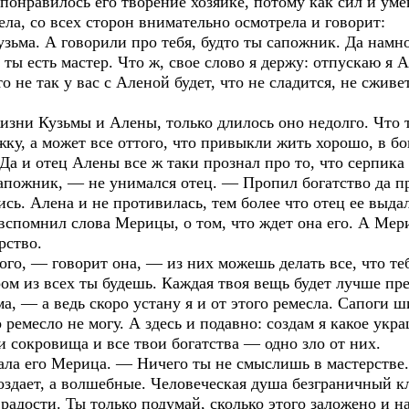
 понравилось его творение хозяйке, потому как сил и уме
ла, со всех сторон внимательно осмотрела и говорит:
ьма. А говорили про тебя, будто ты сапожник. Да намно
ты есть мастер. Что ж, свое слово я держу: отпускаю я А
о не так у вас с Аленой будет, что не сладится, не сживе
жизни Кузьмы и Алены, только длилось оно недолго. Что 
ку, а может все оттого, что привыкли жить хорошо, в бо
Да и отец Алены все ж таки прознал про то, что серпика 
сапожник, — не унимался отец. — Пропил богатство да п
ись. Алена и не противилась, тем более что отец ее выда
 вспомнил слова Мерицы, о том, что ждет она его. А Мери
рство.
о, — говорит она, — из них можешь делать все, что теб
ом из всех ты будешь. Каждая твоя вещь будет лучше пр
, — а ведь скоро устану я и от этого ремесла. Сапоги ш
о ремесло не могу. А здесь и подавно: создам я какое ук
и сокровища и все твои богатства — одно зло от них.
ла его Мерица. — Ничего ты не смыслишь в мастерстве. 
здает, а волшебные. Человеческая душа безграничный кл
, радости. Ты только подумай, сколько этого заложено и