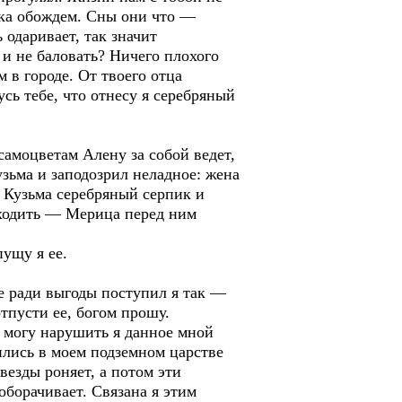
ока обождем. Сны они что —
 одаривает, так значит
 и не баловать? Ничего плохого
 в городе. От твоего отца
усь тебе, что отнесу я серебряный
самоцветам Алену за собой ведет,
узьма и заподозрил неладное: жена
л Кузьма серебряный серпик и
 уходить — Мерица перед ним
пущу я ее.
е ради выгоды поступил я так —
тпусти ее, богом прошу.
е могу нарушить я данное мной
ились в моем подземном царстве
везды роняет, а потом эти
борачивает. Связана я этим