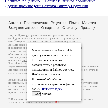
Написать рецензию
Написать личное сообщение
Другие произведения автора Виктор Прутский
Авторы
Произведения
Рецензии
Поиск
Магазин
Вход для авторов
О портале
Стихи.ру
Проза.ру
Портал Проза.ру предоставляет авторам возможность
свободной публикации своих литературных произведений в
сети Интернет на основании
пользовательского договора
.
Все авторские права на произведения принадлежат авторам
и охраняются
законом
. Перепечатка произведений возможна
Мы используем файлы cookie
только с согласия его автора, к которому вы можете
обратиться на его авторской странице. Ответственность за
для улучшения работы сайта.
тексты произведений авторы несут самостоятельно на
Оставаясь на сайте, вы
основании
правил публикации
и
законодательства
Российской Федерации
. Данные пользователей
соглашаетесь с условиями
обрабатываются на основании
Политики обработки персональных данных
.
использования файлов cookies.
Вы также можете посмотреть более подробную
информацию о портале
и
связаться с администрацией
.
Чтобы ознакомиться с
Политикой обработки
Ежедневная аудитория портала Проза.ру – порядка 100 тысяч
посетителей, которые в общей сумме просматривают более полумиллиона
персональных данных и файлов
страниц по данным счетчика посещаемости, который расположен справа
cookie,
нажмите здесь
.
от этого текста. В каждой графе указано по две цифры: количество
просмотров и количество посетителей.
Соглашаюсь
© Все права принадлежат авторам, 2000-2026. Портал работает под
эгидой
Российского союза писателей
.
18+