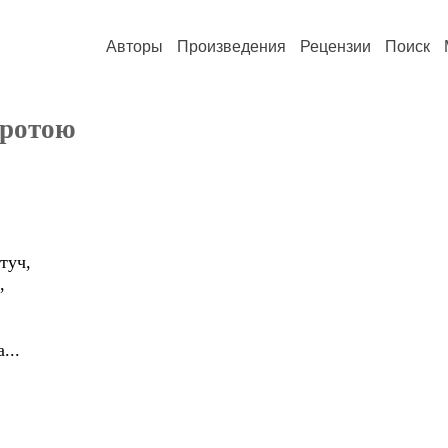
Авторы
Произведения
Рецензии
Поиск
иротою
туч,
,
...