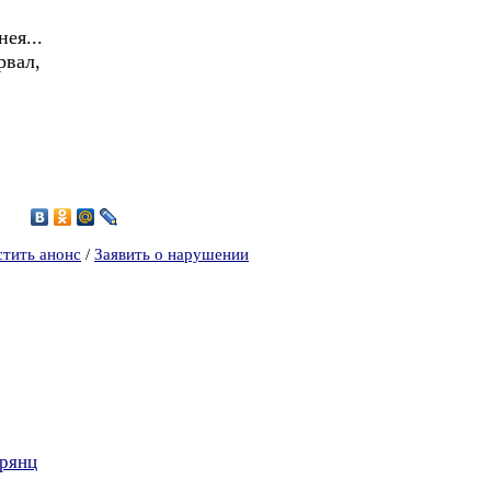
ея...
рвал,
5
стить анонс
/
Заявить о нарушении
арянц