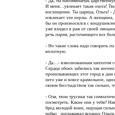
- Да, ты напоминаешь царственную
И меня…увлекает такая охота! Тво
восхищение. Ты царица, Ольга! - 
извлекает эти перлы. А женщина,
бы он произносился с воодушевлен
уже входил в раж от своей эмоцио
речь парня, расточающего все бо
- Но такие слова надо говорить по 
вплотную.
- Да…- взволнованным шепотом сог
Сердца обоих забились так интенс
пронизывающих этот город в дни 
него уже и вовсе крамольное, одн
своим бесстыдством так сильно, ч
- Оля, твои трусики так симпати
посмотреть. Какие они у тебя? На
бред молодой воин, ощущая сильн
робко поглаживал ягодицу Ольги, 