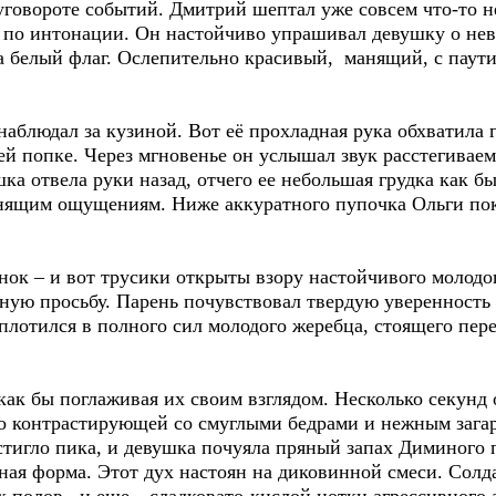
уговороте событий. Дмитрий шептал уже совсем что-то н
, по интонации. Он настойчиво упрашивал девушку о н
 белый флаг. Ослепительно красивый, манящий, с паут
 наблюдал за кузиной. Вот её прохладная рука обхватил
ей попке. Через мгновенье он услышал звук расстегива
а отвела руки назад, отчего ее небольшая грудка как бы
нящим ощущениям. Ниже аккуратного пупочка Ольги пок
нок – и вот трусики открыты взору настойчивого молодо
ную просьбу. Парень почувствовал твердую уверенность
лотился в полного сил молодого жеребца, стоящего пере
как бы поглаживая их своим взглядом. Несколько секунд
о контрастирующей со смуглыми бедрами и нежным зага
остигло пика, и девушка почуяла пряный запах Диминого
ная форма. Этот дух настоян на диковинной смеси. Солд