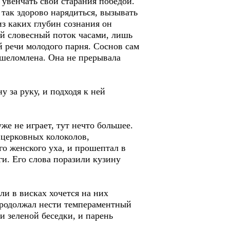
 увенчать свои старания победой.
так здорово нарядиться, вызывать
из каких глубин сознания он
ый словесный поток часами, лишь
й речи молодого парня. Соснов сам
ошеломлена. Она не прерывала
у за руку, и подходя к ней
же не играет, тут нечто большее.
 церковных колоколов,
о женского уха, и прошептал в
и. Его слова поразили кузину
и в висках хочется на них
 продолжал нести темпераментный
 зеленой беседки, и парень