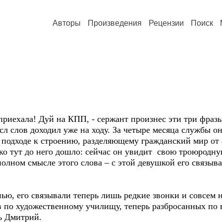
Авторы
Произведения
Рецензии
Поиск
а приехала! Дуй на КПП, - сержант произнес эти три фраз
л слов доходил уже на ходу. За четыре месяца службы о
 подходе к строению, разделяющему гражданский мир от 
ко тут до него дошло: сейчас он увидит свою троюродную
полном смысле этого слова – с этой девушкой его связыва
ю, его связывали теперь лишь редкие звонки и совсем н
 по художественному училищу, теперь разбросанных по в
ть Дмитрий.