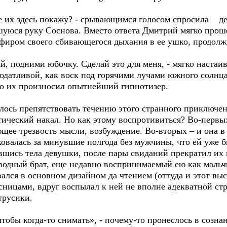
е их здесь покажу? - срывающимся голосом спросила д
шуюся руку Соснова. Вместо ответа Дмитрий мягко проше
зефиром своего сбивающегося дыхания в ее ушко, продо
й, подними юбочку. Сделай это для меня, - мягко настаив
податливой, как воск под горячими лучами южного солнца
дто их произносил опытнейший гипнотизер.
алось препятствовать течению этого странного приключе
ческий накал. Но как этому воспротивиться? Во-первых
щее трезвость мысли, возбуждение. Во-вторых – и она в 
ковалась за минувшие полгода без мужчины, что ей уже бы
шись тела девушки, после пары свиданий прекратил их 
юродный брат, еще недавно воспринимаемый ею как мальч
вался в основном дизайном да чтением (оттуда и этот вы
ницами, вдруг воспылал к ней не вполне адекватной стр
трусики.
 чтобы когда-то снимать», - почему-то пронеслось в созн