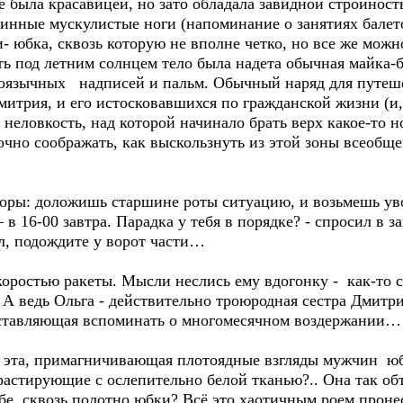
е была красавицей, но зато обладала завидной стройнос
линные мускулистые ноги (напоминание о занятиях балетом
и- юбка, сквозь которую не вполне четко, но все же мож
ть под летним солнцем тело была надета обычная майка-
оязычных надписей и пальм. Обычный наряд для путеше
итрия, и его истосковавшихся по гражданской жизни (и,
еловкость, над которой начинало брать верх какое-то н
очно соображать, как выскользнуть из этой зоны всеобщ
сборы: доложишь старшине роты ситуацию, и возьмешь ув
– в 16-00 завтра. Парадка у тебя в порядке? - спросил в 
ол, подождите у ворот части…
коростью ракеты. Мысли неслись ему вдогонку - как-то 
. А ведь Ольга - действительно троюродная сестра Дмитри
заставляющая вспоминать о многомесячном воздержании…
 А эта, примагничивающая плотоядные взгляды мужчин юб
растирующие с ослепительно белой тканью?.. Она так обт
бе сквозь полотно юбки? Всё это хаотичным роем пронес