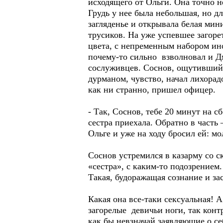
исходящего от Ольги. Она точно н
Грудь у нее была небольшая, но д
загляденье и открывала белая мин
трусиков. На уже успевшее загоре
цвета, с непременным набором ин
почему-то сильно взволновал и Дм
сослуживцев. Соснов, ощутивший н
дурманом, чувство, начал лихорад
как ни странно, пришел офицер.
- Так, Соснов, тебе 20 минут на 
сестра приехала. Обратно в часть 
Ольге и уже на ходу бросил ей: м
Соснов устремился в казарму со с
«сестра», с каким-то подозрением
Такая, будоражащая сознание и 
Какая она все-таки сексуальная!
загорелые девичьи ноги, так конт
как бы невзначай заявляющие о се