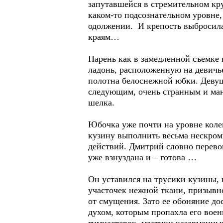
запутавшейся в стремительном кр
каком-то подсознательном уровне
одолжении. И крепость выбросила
краям…
Парень как в замедленной съемке
ладонь, расположенную на девичь
полотна белоснежной юбки. Девушк
следующим, очень странным и ма
шелка.
Юбочка уже почти на уровне коле
кузину выполнить весьма нескром
действий. Дмитрий словно перевоп
уже взнуздана и – готова …
Он уставился на трусики кузины, 
участочек нежной ткани, призывн
от смущения. Зато ее обоняние д
духом, которым пропахла его воен