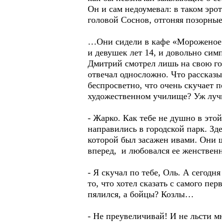
Он и сам недоумевал: в таком эр
головой Соснов, отгоняя позорны
…Они сидели в кафе «Мороженое»,
и девушек лет 14, и довольно си
Дмитрий смотрел лишь на свою гос
отвечал односложно. Что рассказы
беспросветно, что очень скучает п
художественном училище? Уж луч
- Жарко. Как тебе не душно в это
направились в городской парк. Зд
которой был засажен ивами. Они 
вперед, и любовался ее женстве
- Я скучал по тебе, Оль. А сегодн
то, что хотел сказать с самого пе
пялился, а бойцы? Козлы…
- Не преувеличивай! И не льсти мн