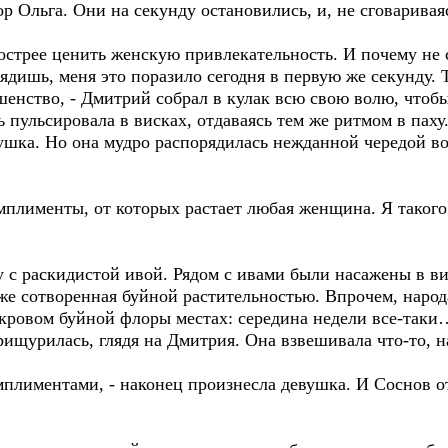
р Ольга. Они на секунду остановились, и, не сговариваяс
острее ценить женскую привлекательность. И почему не с
лядишь, меня это поразило сегодня в первую же секунду. 
ршенство, - Дмитрий собрал в кулак всю свою волю, чтоб
 пульсировала в висках, отдаваясь тем же ритмом в паху
евушка. Но она мудро распорядилась нежданной чередой 
мплименты, от которых растает любая женщина. Я такого
ву с раскидистой ивой. Рядом с ивами были насажены в в
оже сотворенная буйной растительностью. Впрочем, народа
окровом буйной флоры местах: середина недели все-таки
рищурилась, глядя на Дмитрия. Она взвешивала что-то,
мплиментами, - наконец произнесла девушка. И Соснов от