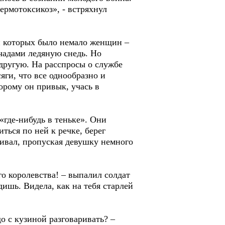
ермотоксикоз», - встряхнул
и которых было немало женщин –
чадами ледяную снедь. Но
 другую. На расспросы о службе
яги, что все однообразно и
торому он привык, учась в
«где-нибудь в теньке». Они
ться по ней к речке, берег
ивал, пропуская девушку немного
ого королевства! – выпалил солдат
ядишь. Видела, как на тебя старлей
до с кузиной разговаривать? –