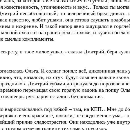
 лань, за которой хочется охотиться без устали, лишь бы
я женственность, утонченность и вкус…Только ты могла 
Дмитрий нес абсолютный, но велеречивый бред, дивясь, 
 как известно, любит ушами, она готова слушать подобн
ием и искренне. И такой напор явно ощущался в горяче
нальной схватки на грани фола. Похоже, и кузина была 
лее смелые комплименты.
секрету, в твое милое ушко, - сказал Дмитрий, беря кузин
ласилась Ольга. И солдат понял: всё, диковинная лань у
ивно, что, казалось, их стук будут слышен дальше звона
праздников. Дмитрий губами дотронулся до порозовевшег
овременно перемещая свою горячую ладонь на попку Ольг
то маневры рук парня остались без внимания.
чно вырисовывались под юбкой – там, на КПП…Мне до бол
верняка очень красивые, покажи, не своди меня с ума, -
ейший прилив сладострастия. Они находились уже внутри
с трудом отмечая границу тех самых трусиков.