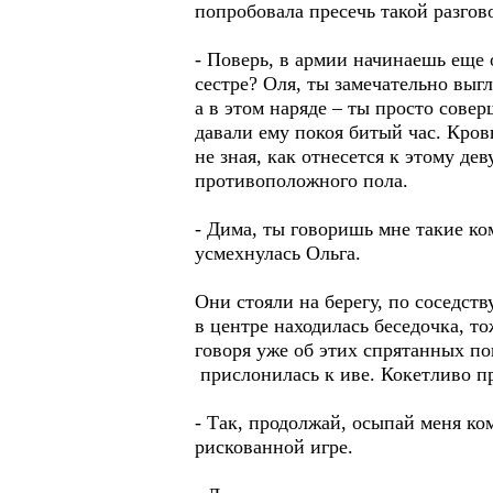
попробовала пресечь такой разгово
- Поверь, в армии начинаешь еще 
сестре? Оля, ты замечательно выг
а в этом наряде – ты просто сове
давали ему покоя битый час. Кровь
не зная, как отнесется к этому д
противоположного пола.
- Дима, ты говоришь мне такие ко
усмехнулась Ольга.
Они стояли на берегу, по соседст
в центре находилась беседочка, т
говоря уже об этих спрятанных п
прислонилась к иве. Кокетливо п
- Так, продолжай, осыпай меня ко
рискованной игре.