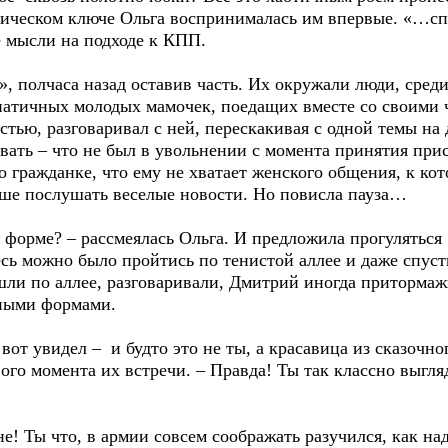
отическом ключе Ольга воспринималась им впервые. «…сп
е мысли на подходе к КПП.
 полчаса назад оставив часть. Их окружали люди, сред
мпатичных молодых мамочек, поедащих вместе со своими 
тью, разговаривал с ней, перескакивая с одной темы на
вать – что не был в увольнении с момента принятия прис
о гражданке, что ему не хватает женского общения, к ко
ше послушать веселые новости. Но повисла пауза…
й форме? – рассмеялась Ольга. И предложила прогуляться 
есь можно было пройтись по тенистой аллее и даже спусти
шли по аллее, разговаривали, Дмитрий иногда притормаж
нными формами.
я вот увидел – и будто это не ты, а красавица из сказочн
рвого момента их встречи. – Правда! Ты так классно выгл
е! Ты что, в армии совсем соображать разучился, как на