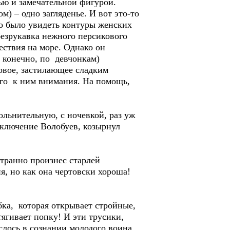
тью и замечательной фигурой.
) – одно загляденье. И вот это-то
но было увидеть контуры женских
безрукавка нежного персикового
ствия на море. Однако он
 конечно, по девчонкам)
овое, застилающее сладким
его к ним внимания. На помощь,
ольнительную, с ночевкой, раз уж
заключение Волобуев, козырнул
странно произнес старлей
я, но как она чертовски хороша!
ка, которая открывает стройные,
ягивает попку! И эти трусики,
лось в сознании молодого воина.