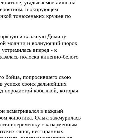
евнятное, угадываемое лишь на
евероятном, шокирующем
инкой тонюсеньких кружев по
а горячую и влажную Димину
емой молнии и волнующий шорох
 устремилась вперед - к
азалась полоска кипенно-белого
го бойца, попросившего свою
 в успехе своих дальнейших
д породистой кобылкой, которая
 он всматривался в каждый
ром животика. Ольга зажмурилась
 пота вперемешку с казарменным
атских сапог, нестиранных