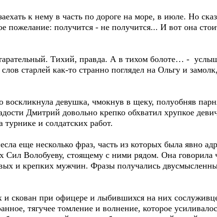
аехать к нему в часть по дороге на море, в июле. Но ска
ое пожелание: получится - не получится... И вот она стои
 старательный. Тихий, правда. А в тихом болоте… - усл
 слов старлей как-то странно поглядел на Ольгу и замолк
но воскликнула девушка, чмокнув в щеку, полуобняв пар
адости Дмитрий довольно крепко обхватил хрупкое деви
а турнике и солдатских работ.
несла еще несколько фраз, часть из которых была явно а
 Сил Волобуеву, стоящему с ними рядом. Она говорила 
вых и крепких мужчин. Фразы получались двусмысленны
их и скован при офицере и лыбившихся на них сослужив
анное, тягучее томление и волнение, которое усиливало