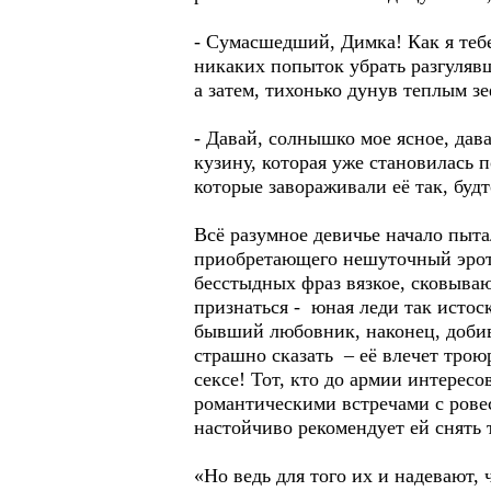
- Сумасшедший, Димка! Как я теб
никаких попыток убрать разгуляв
а затем, тихонько дунув теплым 
- Давай, солнышко мое ясное, дава
кузину, которая уже становилась 
которые завораживали её так, бу
Всё разумное девичье начало пыт
приобретающего нешуточный эроти
бесстыдных фраз вязкое, сковываю
признаться - юная леди так истос
бывший любовник, наконец, добив
страшно сказать – её влечет тро
сексе! Тот, кто до армии интересо
романтическими встречами с ровес
настойчиво рекомендует ей снять 
«Но ведь для того их и надевают,