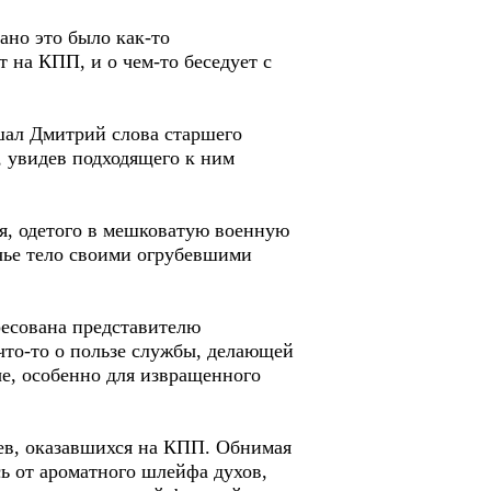
зано это было как-то
т на КПП, и о чем-то беседует с
ышал Дмитрий слова старшего
, увидев подходящего к ним
ня, одетого в мешковатую военную
чье тело своими огрубевшими
дресована представителю
что-то о пользе службы, делающей
е, особенно для извращенного
цев, оказавшихся на КПП. Обнимая
сь от ароматного шлейфа духов,