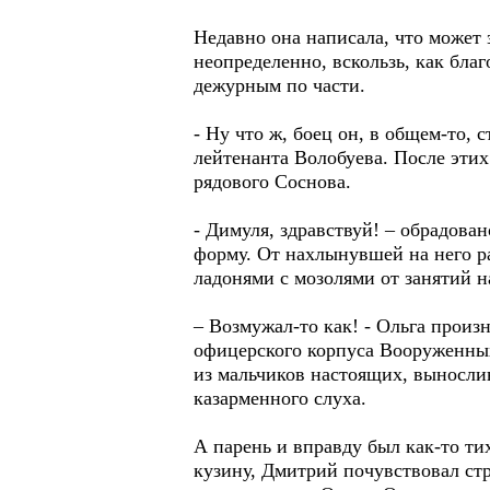
Недавно она написала, что может з
неопределенно, вскользь, как благ
дежурным по части.
- Ну что ж, боец он, в общем-то,
лейтенанта Волобуева. После этих
рядового Соснова.
- Димуля, здравствуй! – обрадова
форму. От нахлынувшей на него р
ладонями с мозолями от занятий н
– Возмужал-то как! - Ольга произ
офицерского корпуса Вооруженных
из мальчиков настоящих, выносли
казарменного слуха.
А парень и вправду был как-то т
кузину, Дмитрий почувствовал стр