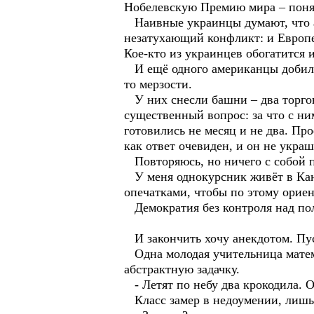
Нобелевскую Премию мира – понят
Наивные украинцы думают, что а
незатухающий конфликт: и Европе
Кое-кто из украинцев обогатится 
И ещё одного американцы добилис
то мерзости.
У них снесли башни – два торгов
существенный вопрос: за что с ни
готовились не месяц и не два. Пр
как ответ очевиден, и он не укра
Повторяюсь, но ничего с собой п
У меня однокурсник живёт в Кана
опечатками, чтобы по этому ориен
Демократия без контроля над по
И закончить хочу анекдотом. Пус
Одна молодая учительница матема
абстрактную задачку.
- Летят по небу два крокодила. Од
Класс замер в недоумении, лишь В