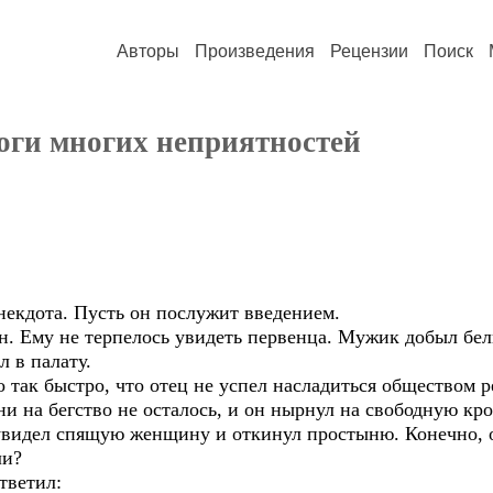
Авторы
Произведения
Рецензии
Поиск
ноги многих неприятностей
некдота. Пусть он послужит введением.
. Ему не терпелось увидеть первенца. Мужик добыл белы
 в палату.
 так быстро, что отец не успел насладиться обществом ре
и на бегство не осталось, и он нырнул на свободную кр
видел спящую женщину и откинул простыню. Конечно, о
ли?
тветил: