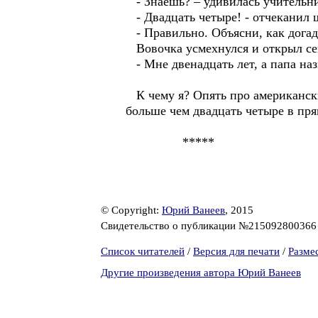
- Знаешь? – удивилась учительни
- Двадцать четыре! - отчеканил 
- Правильно. Объясни, как догад
Вовочка усмехнулся и открыл се
- Мне двенадцать лет, а папа на
К чему я? Опять про американски
больше чем двадцать четыре 
*****
© Copyright:
Юрий Ванеев
, 2015
Свидетельство о публикации №21509280036
Список читателей
/
Версия для печати
/
Разме
Другие произведения автора Юрий Ванеев