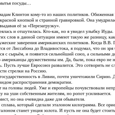
с мытья посуды…
мадам Клинтон кому-то из наших политиков. Обиженная м
красной кнопкой и странной гравировкой. Она умудрила
выдавая её за «Перезагрузку».
ялась и отшутилась. Кто-как, но я увидел улыбку Иуды.
х слов в данной ситуации имеют такую же разницу, как 
еские заверения американских политиков. Когда В.В. Пу
ся от Лиссабона до Владивостока, я подумал, что он зря 
тся с сырьём, и появится сильнейший союз, а сильными 
мериканцы дружественны им. Да, были, пока евро не на
. Пусть лучше Евросоюз развалится. Это сотворить не сл
сти стрелки на Россию.
осударственность в Ливии, почти уничтожили Сирию. Дл
 видом распространения демократии.
на головы людей. Уже и европейцы почувствовали непри
 на уши собственным жителям, но ропот усиливается.
ист, но она очевидна даже для обывателя.
плава, который сделали эталоном килограмма. Все орие
алоном станет унция золота. И пусть не она будет стоит