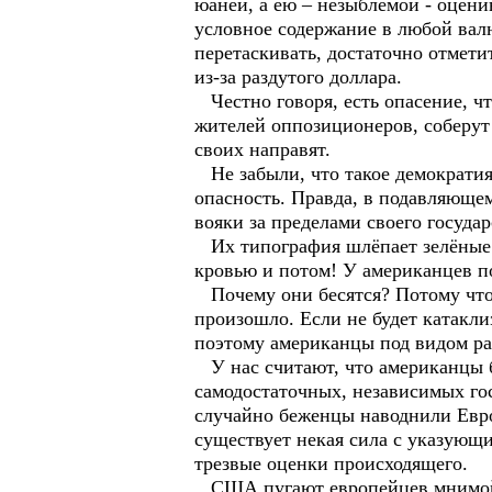
юаней, а ею – незыблемой - оцени
условное содержание в любой вал
перетаскивать, достаточно отметит
из-за раздутого доллара.
Честно говоря, есть опасение, ч
жителей оппозиционеров, соберут 
своих направят.
Не забыли, что такое демократия
опасность. Правда, в подавляющем
вояки за пределами своего государ
Их типография шлёпает зелёные б
кровью и потом! У американцев п
Почему они бесятся? Потому что н
произошло. Если не будет катакли
поэтому американцы под видом ра
У нас считают, что американцы б
самодостаточных, независимых гос
случайно беженцы наводнили Европ
существует некая сила с указующи
трезвые оценки происходящего.
США пугают европейцев мнимой у