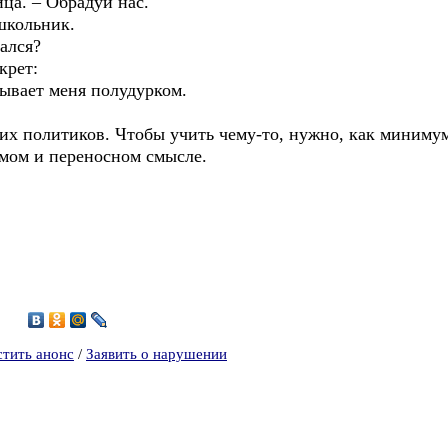
ца. – Обрадуй нас.
школьник.
ался?
крет:
зывает меня полудурком.
х политиков. Чтобы учить чему-то, нужно, как миниму
в прямом и переносном смысле.
6
стить анонс
/
Заявить о нарушении