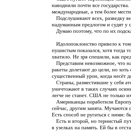
наводнили почти все государства.
международные, а тем более местн
Подслушивают всех, разведку вн
надуманным предлогом и судят у 
Думаю поэтому, что по их подска
Идолопоклонство привело к тому
пушистым показался, хотя тогда т
хватило. Не зря спешили, как пред
Представим невозможное, что нача
ракеты долетают до цели, но хоть 
существенный урон, когда несёт д
Страны, разместившие у себя ато
уничтожают в таких случаях осины
легче не станет. США не только их
Американцы поработили Европу, р
сейчас, другим занята. Мучаются 
Есть способ не ругаться с ними: 
Есть и второй, но тернистый путь
в узелках на память. Ей бы в отст