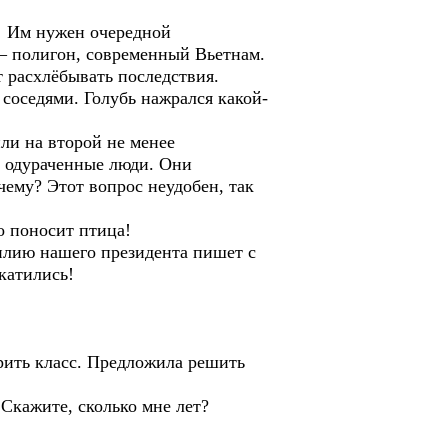
! Им нужен очередной
 – полигон, современный Вьетнам.
т расхлёбывать последствия.
соседями. Голубь нажрался какой-
ли на второй не менее
о одураченные люди. Они
чему? Этот вопрос неудобен, так
о поносит птица!
илию нашего президента пишет с
катились!
рить класс. Предложила решить
 Скажите, сколько мне лет?