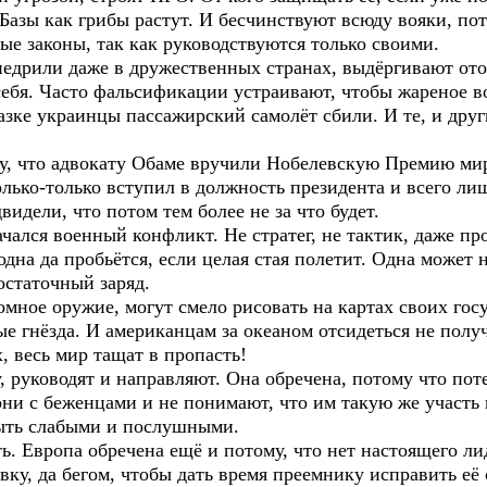
 Базы как грибы растут. И бесчинствуют всюду вояки, п
ые законы, так как руководствуются только своими.
едрили даже в дружественных странах, выдёргивают ото
себя. Часто фальсификации устраивают, чтобы жареное в
зке украинцы пассажирский самолёт сбили. И те, и дру
, что адвокату Обаме вручили Нобелевскую Премию мир
олько-только вступил в должность президента и всего ли
видели, что потом тем более не за что будет.
лся военный конфликт. Не стратег, не тактик, даже прос
одна да пробьётся, если целая стая полетит. Одна может 
остаточный заряд.
мное оружие, могут смело рисовать на картах своих го
е гнёзда. И американцам за океаном отсидеться не получ
, весь мир тащат в пропасть!
уководят и направляют. Она обречена, потому что потер
они с беженцами и не понимают, что им такую же участь 
быть слабыми и послушными.
. Европа обречена ещё и потому, что нет настоящего ли
авку, да бегом, чтобы дать время преемнику исправить е