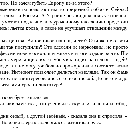
но. Но зачем губить Европу из-за этого?
мериканцы помогают им по природной доброте. Сейчас
 плохо, и России. А Украине незавидная роль уготована
и умотает подальше, а одураченному населению предстои
ь: льётся кровь, а такое не улучшает отношений между 
ых центра. Виновников нашли, и что? Они же не ответи
ми так поступили?! Это сделали не наркоманы, не прост
офессии новые освоили и жизнь в итоге отдали за это. По
шает американцев: их голубь мира гадит на головы людей!
оделать не могу, уж больно прожорлива и соответственн
де. Интернет позволяет делиться мыслями. Так он фам
тиру не заинтересовались его перепиской. До чего мы до
литиками сродни диктатуре!
ть он будет эпилогом.
тики заметила, что ученики заскучали, и решила взбод
ин серый, а другой зелёный, - сказала она и спросила: -
овочка заёрзал, задёргался, вытягивая руку.