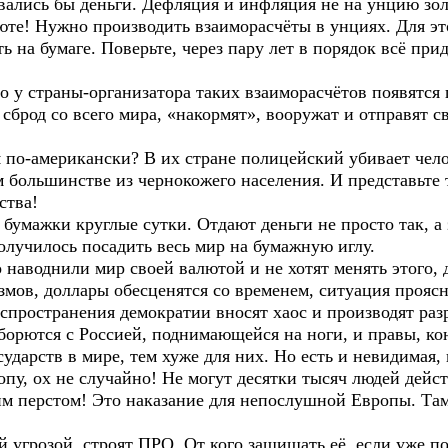
вались бы деньги. Дефляция и инфляция не на унцию зол
юте! Нужно производить взаиморасчёты в унциях. Для эт
ь на бумаге. Поверьте, через пару лет в порядок всё при
то у страны-организатора таких взаиморасчётов появятс
сброд со всего мира, «накормят», вооружат и отправят с
 по-американски? В их стране полицейский убивает чело
 большинстве из чернокожего населения. И представьте 
ства!
умажки круглые сутки. Отдают деньги не просто так, а 
олучилось посадить весь мир на бумажную иглу.
аводнили мир своей валютой и не хотят менять этого, д
змов, доллары обесценятся со временем, ситуация проясн
спространения демократии вносят хаос и производят раз
орются с Россией, поднимающейся на ноги, и правы, ко
ударств в мире, тем хуже для них. Но есть и невидимая,
у, ох не случайно! Не могут десятки тысяч людей дейст
м перстом! Это наказание для непослушной Европы. Там 
грозой, строят ПРО. От кого защищать её, если уже п