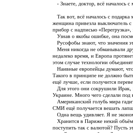
- Знаете, доктор, всё началось 
Так вот, всё началось с подарка 
женщина привезла выключатель с 
прибор с надписью «Перегрузка», 
Узнав о якобы ошибке, она посме
Русофобы знают, что значения эти
Меня никогда не обманывали друж
недалеко время, и Европа протянет
этом случае технологии объединя
Наивные европейцы думают, что а
Такого в принципе не должно быть
ещё лучше, если получится переве
Для этого они сокрушили Ирак, г
Украине. Много чего сделали под
Американский голубь мира гадит 
СМИ ещё получается вешать лапшу
Одна вещь удивляет. Я не эконом
Хранится в Париже некий объём с
поступить так с валютой? Пусть эт