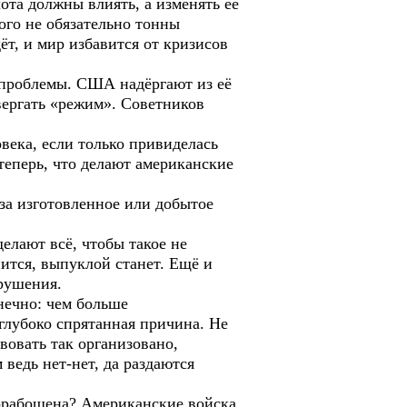
ота должны влиять, а изменять её
ого не обязательно тонны
дёт, и мир избавится от кризисов
я проблемы. США надёргают из её
вергать «режим». Советников
века, если только привиделась
теперь, что делают американские
за изготовленное или добытое
елают всё, чтобы такое не
ится, выпуклой станет. Ещё и
рушения.
нечно: чем больше
 глубоко спрятанная причина. Не
вовать так организовано,
ведь нет-нет, да раздаются
орабощена? Американские войска