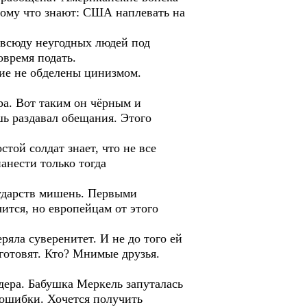
отому что знают: США наплевать на
всюду неугодных людей под
овремя подать.
гие не обделены цинизмом.
а. Вот таким он чёрным и
шь раздавал обещания. Этого
той солдат знает, что не все
нанести только тогда
сударств мишень. Первыми
ится, но европейцам от этого
яла суверенитет. И не до того ей
готовят. Кто? Мнимые друзья.
дера. Бабушка Меркель запуталась
ё ошибки. Хочется получить