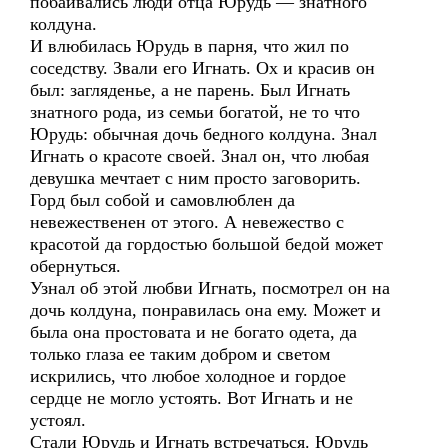
побаивались люди отца Юрудь — знатного
колдуна.
И влюбилась Юрудь в парня, что жил по
соседству. Звали его Игнать. Ох и красив он
был: загляденье, а не парень. Был Игнать
знатного рода, из семьи богатой, не то что
Юрудь: обычная дочь бедного колдуна. Знал
Игнать о красоте своей. Знал он, что любая
девушка мечтает с ним просто заговорить.
Горд был собой и самовлюблен да
невежественен от этого. А невежество с
красотой да гордостью большой бедой может
обернуться.
Узнал об этой любви Игнать, посмотрел он на
дочь колдуна, понравилась она ему. Может и
была она простовата и не богато одета, да
только глаза ее таким добром и светом
искрились, что любое холодное и гордое
сердце не могло устоять. Вот Игнать и не
устоял.
Стали Юрудь и Игнать встречаться. Юрудь