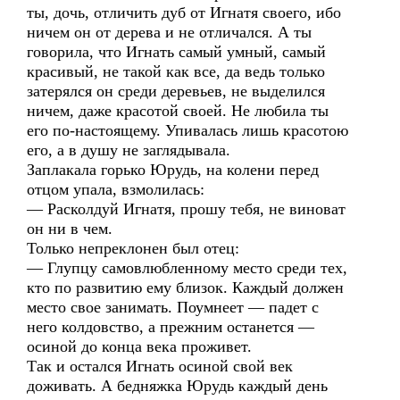
ты, дочь, отличить дуб от Игнатя своего, ибо
ничем он от дерева и не отличался. А ты
говорила, что Игнать самый умный, самый
красивый, не такой как все, да ведь только
затерялся он среди деревьев, не выделился
ничем, даже красотой своей. Не любила ты
его по-настоящему. Упивалась лишь красотою
его, а в душу не заглядывала.
Заплакала горько Юрудь, на колени перед
отцом упала, взмолилась:
— Расколдуй Игнатя, прошу тебя, не виноват
он ни в чем.
Только непреклонен был отец:
— Глупцу самовлюбленному место среди тех,
кто по развитию ему близок. Каждый должен
место свое занимать. Поумнеет — падет с
него колдовство, а прежним останется —
осиной до конца века проживет.
Так и остался Игнать осиной свой век
доживать. А бедняжка Юрудь каждый день