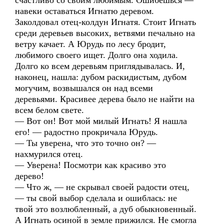
счастливо со своим любимым. Ошибешься —
навеки оставаться Игнатю деревом.
Заколдовал отец-колдун Игнатя. Стоит Игнать
среди деревьев высоких, ветвями печально на
ветру качает. А Юрудь по лесу бродит,
любимого своего ищет. Долго она ходила.
Долго ко всем деревьям приглядывалась. И,
наконец, нашла: дубом раскидистым, дубом
могучим, возвышался он над всеми
деревьями. Красивее дерева было не найти на
всем белом свете.
— Вот он! Вот мой милый Игнать! Я нашла
его! — радостно прокричала Юрудь.
— Ты уверена, что это точно он? —
нахмурился отец.
— Уверена! Посмотри как красиво это
дерево!
— Что ж, — не скрывал своей радости отец,
— ты свой выбор сделала и ошиблась: не
твой это возлюбленный, а дуб обыкновенный.
А Игнать осиной в земле прижился. Не смогла