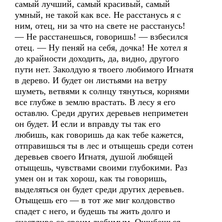
самый лучший, самый красивый, самый
умный, не такой как все. Не расстанусь я с
ним, отец, ни за что на свете не расстанусь!
— Не расстанешься, говоришь! — взбесился
отец. — Ну пеняй на себя, дочка! Не хотел я
до крайности доходить, да, видно, другого
пути нет. Заколдую я твоего любимого Игнатя
в дерево. И будет он листьями на ветру
шуметь, ветвями к солнцу тянуться, корнями
все глубже в землю врастать. В лесу я его
оставлю. Среди других деревьев неприметен
он будет. И если и вправду ты так его
любишь, как говоришь да как тебе кажется,
отправишься ты в лес и отыщешь среди сотен
деревьев своего Игнатя, душой любящей
отыщешь, чувствами своими глубокими. Раз
умен он и так хорош, как ты говоришь,
выделяться он будет среди других деревьев.
Отыщешь его — в тот же миг колдовство
спадет с него, и будешь ты жить долго и